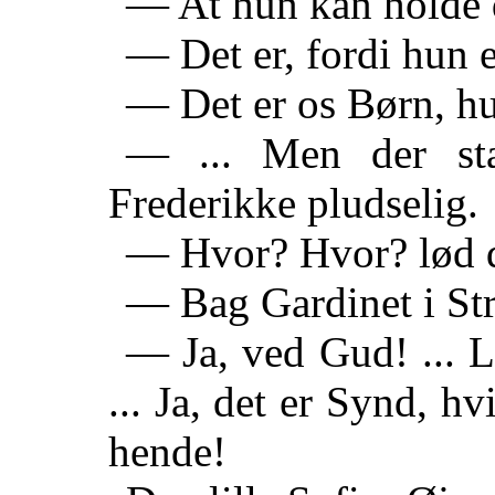
— At hun kan holde 
— Det er, fordi hun e
— Det er os Børn, hu
— ... Men der st
Frederikke pludselig.
— Hvor? Hvor? lød de
— Bag Gardinet i St
— Ja, ved Gud! ... L
... Ja, det er Synd, hv
hende!