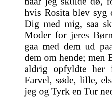
naar jeg skulde dø, 
hvis Rosita blev syg
Dig med mig, saa sk
Moder for jeres Bør
gaa med dem ud paa 
dem om hende; men En
aldrig opfyldte her 
Farvel,
søde, lille, el
jeg og Tyrk en Tur ne