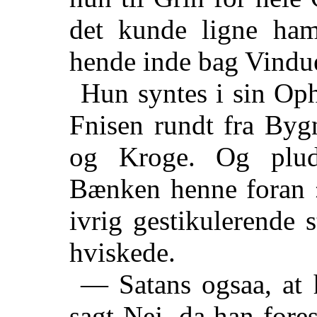
det kunde ligne ham
hende inde bag Vindu
Hun syntes i sin Op
Fnisen rundt fra Byg
og
Kroge. Og pluds
Bænken henne foran »
ivrig gestikulerende
hviskede.
— Satans ogsaa, at 
sagt Nej, da han fore