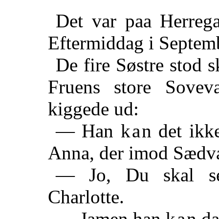
Det var paa Herreg
Eftermiddag i Septem
De fire Søstre stod 
Fruens store Sovev
kiggede ud:
— Han
kan
det ikk
Anna, der imod Sædv
— Jo, Du skal se
Charlotte.
— Jamen han
kan
da