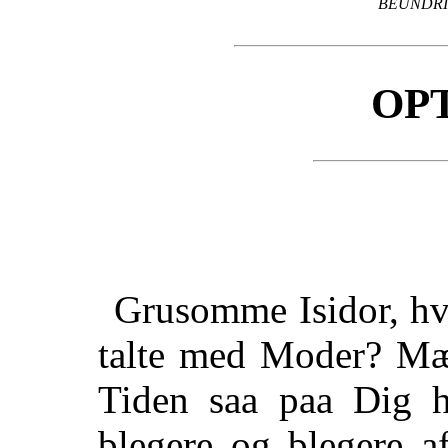
BEUNDRI
OP
Grusomme Isidor, hv
talte med Moder? Mær
Tiden saa paa Dig h
blegere og blegere a