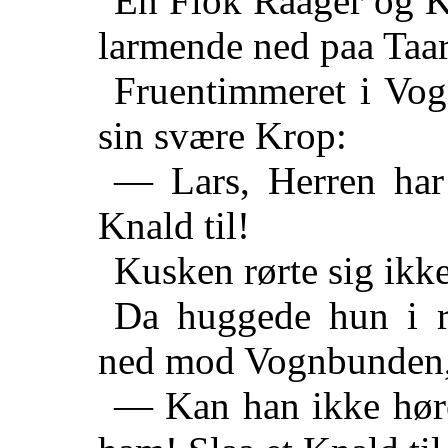
En Flok Raager og Kr
larmende ned paa Taar
Fruentimmeret i Vog
sin svære Krop:
— Lars, Herren har 
Knald til!
Kusken rørte sig ikke
Da huggede hun i r
ned mod Vognbunden, 
— Kan han ikke høre