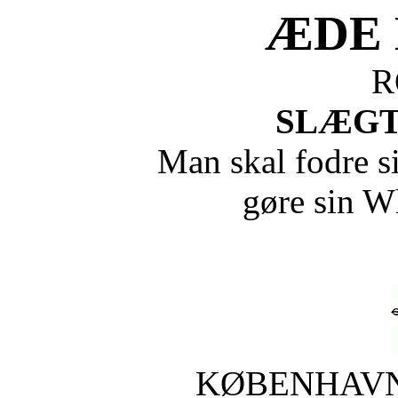
ÆDE 
R
SLÆGTE
Man skal fodre s
gøre sin W
KØBENHAVN