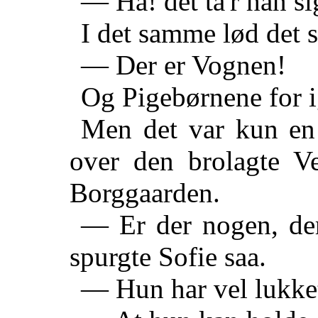
— Ha! det ta'r han sig
I det samme lød det s
— Der er Vognen!
Og Pigebørnene for ig
Men det var kun en
over den brolagte V
Borggaarden.
— Er der nogen, de
spurgte Sofie saa.
— Hun har vel lukket 