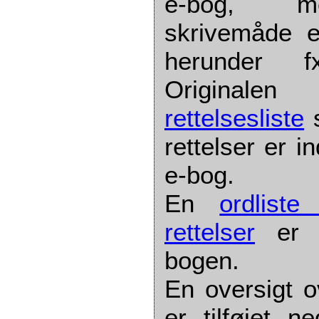
e-bog, me
skrivemåde e
herunder fx
Originale
rettelsesliste
s
rettelser er 
e-bog.
En
ordlist
rettelser
er ti
bogen.
En oversigt o
er tilføjet n