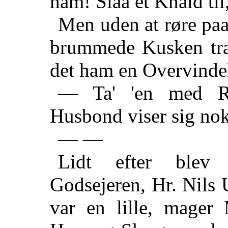
ham! Slaa et Knald til,
Men uden at røre paa
brummede Kusken træ
det ham en Overvinde
— Ta' 'en med Ro
Husbond viser sig nok,
— —
Lidt efter blev 
Godsejeren, Hr. Nils 
var en lille, mager