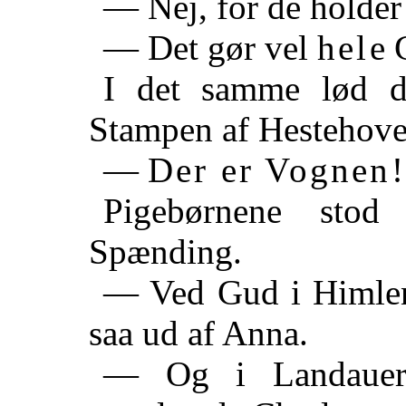
— Nej, for de holde
— Det gør vel
hele
G
I det samme lød 
Stampen af Hestehove
—
Der er Vognen!
Pigebørnene stod
Spænding.
— Ved Gud i Himlen,
saa ud af Anna.
— Og i Landauer