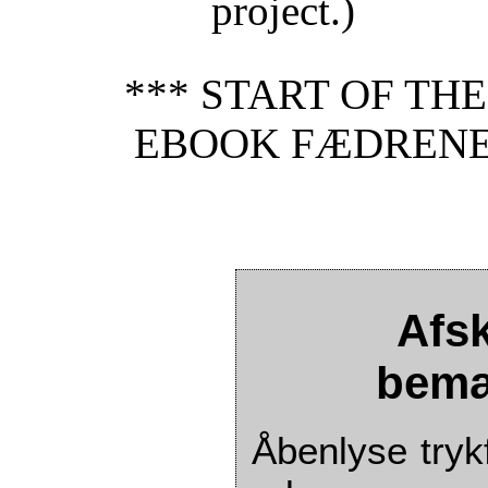
project.)
*** START OF TH
EBOOK FÆDRENE
Afsk
bemæ
Åbenlyse trykf