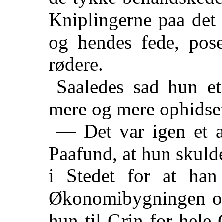
Kniplingerne paa det 
og hendes fede, pos
rødere.
Saaledes sad hun et
mere og mere ophidset
— Det var igen et a
Paafund, at hun skuld
i Stedet for at han
Økonomibygningen og
hun til Grin for hele