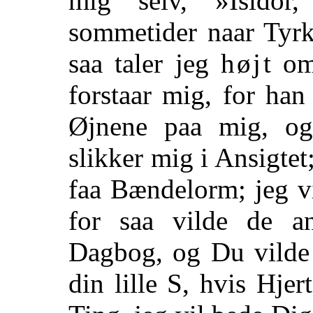
mig selv, »Isido
sommetider naar Tyrk
saa taler jeg
højt
om 
forstaar mig, for han
Øjnene paa mig, og
slikker mig i Ansigte
faa Bændelorm; jeg v
for saa vilde de 
Dagbog, og Du vilde
din lille S, hvis Hjer