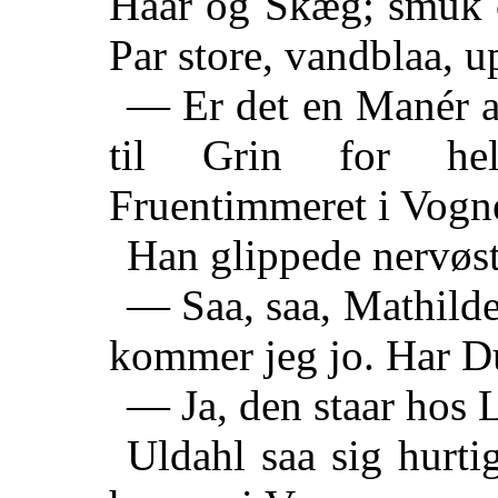
Haar og Skæg; smuk o
Par store, vandblaa, u
— Er det en Manér at
til Grin for hel
Fruentimmeret i Vogne
Han glippede nervøs
— Saa, saa, Mathilde;
kommer jeg jo. Har D
— Ja, den staar hos L
Uldahl saa sig hurti