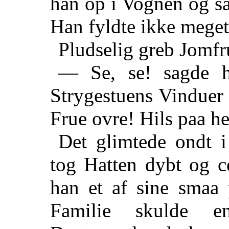
han op i Vognen og sa
Han fyldte ikke meget
Pludselig greb Jomfr
— Se, se! sagde 
Strygestuens Vinduer 
Frue ovre! Hils paa h
Det glimtede ondt i
tog Hatten dybt og c
han et af sine smaa 
Familie skulde e