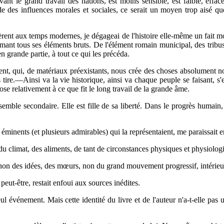
ant le grand travail des nations, est moins sensible, est faible, effa
de des influences morales et sociales, ce serait un moyen trop aisé que
èrent aux temps modernes, je dégageai de l'histoire elle-même un fait m
rmant tous ses éléments bruts. De l'élément romain municipal, des tribu
en grande partie, à tout ce qui les précéda.
t, qui, de matériaux préexistants, nous crée des choses absolument nouv
es tire.—Ainsi va la vie historique, ainsi va chaque peuple se faisant, 
ose relativement à ce que fit le long travail de la grande âme.
 semble secondaire. Elle est fille de sa liberté. Dans le progrès humain,
 éminents (et plusieurs admirables) qui la représentaient, me paraissait
du climat, des aliments, de tant de circonstances physiques et physiolog
s, non des idées, des mœurs, non du grand mouvement progressif, intérieur
peut-être, restait enfoui aux sources inédites.
seul événement. Mais cette identité du livre et de l'auteur n'a-t-elle pa