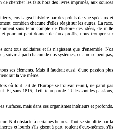
 de chercher les faits hors des livres imprimés, aux sources
ierry, envisagea l'histoire par des points de vue spéciaux et
ilement, combien chacune d'elles réagit sur les autres. La race,
samment sans tenir compte de l'histoire des idées, de mille
r, et pourtant peut donner de faux profils, nous tromper sur
s sont tous solidaires et ils n'agissent que d'ensemble. Nos
ler, suivre à part chacun de nos systèmes; cela ne se peut pas,
 tous ses éléments. Mais il faudrait aussi, d'une passion plus
viendrait la vie même.
rs où tout l'art de l'Europe se trouvait réuni), ne parut pas
out. Et, sans 1815, il eût tenu parole. Telles sont les passions,
es surfaces, mais dans ses organismes intérieurs et profonds.
cœur. Nul obstacle à certaines heures. Tout se simplifie par la
nertes et lourds s'ils gisent à part, roulent d'eux-mêmes, s'ils