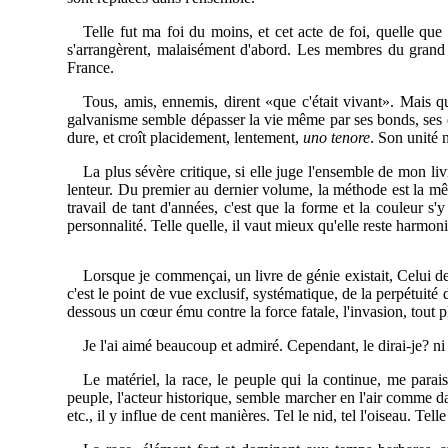
Telle fut ma foi du moins, et cet acte de foi, quelle qu
s'arrangèrent, malaisément d'abord. Les membres du grand c
France.
Tous, amis, ennemis, dirent «que c'était vivant». Mais qu
galvanisme semble dépasser la vie même par ses bonds, ses effo
dure, et croît placidement, lentement,
uno tenore
. Son unité 
La plus sévère critique, si elle juge l'ensemble de mon liv
lenteur. Du premier au dernier volume, la méthode est la m
travail de tant d'années, c'est que la forme et la couleur s
personnalité. Telle quelle, il vaut mieux qu'elle reste harmon
Lorsque je commençai, un livre de génie existait, Celui de
c'est le point de vue exclusif, systématique, de la perpétuité d
dessous un cœur ému contre la force fatale, l'invasion, tout pl
Je l'ai aimé beaucoup et admiré. Cependant, le dirai-je? ni l
Le matériel, la race, le peuple qui la continue, me parai
peuple, l'acteur historique, semble marcher en l'air comme dan
etc., il y influe de cent manières. Tel le nid, tel l'oiseau. Tell