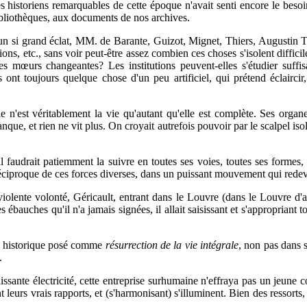
historiens remarquables de cette époque n'avait senti encore le besoin
bibliothèques, aux documents de nos archives.
 un si grand éclat, MM. de Barante, Guizot, Mignet, Thiers, Augustin Th
tions, etc., sans voir peut-être assez combien ces choses s'isolent diffic
 des mœurs changeantes? Les institutions peuvent-elles s'étudier suffi
és ont toujours quelque chose d'un peu artificiel, qui prétend éclairci
 n'est véritablement la vie qu'autant qu'elle est complète. Ses organe
anque, et rien ne vit plus. On croyait autrefois pouvoir par le scalpel iso
 il faudrait patiemment la suivre en toutes ses voies, toutes ses formes,
on réciproque de ces forces diverses, dans un puissant mouvement qui rede
iolente volonté, Géricault, entrant dans le Louvre (dans le Louvre d'alo
es ébauches qu'il n'a jamais signées, il allait saisissant et s'appropriant t
me historique posé comme
résurrection de la vie intégrale
, non pas dans s
.
uissante électricité, cette entreprise surhumaine n'effraya pas un jeune 
eurs vrais rapports, et (s'harmonisant) s'illuminent. Bien des ressorts, i