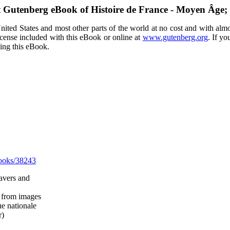
t Gutenberg eBook of
Histoire de France - Moyen Âge; (
ited States and most other parts of the world at no cost and with almo
icense included with this eBook or online at
www.gutenberg.org
. If yo
sing this eBook.
ooks/38243
ravers and
d from images
e nationale
r)