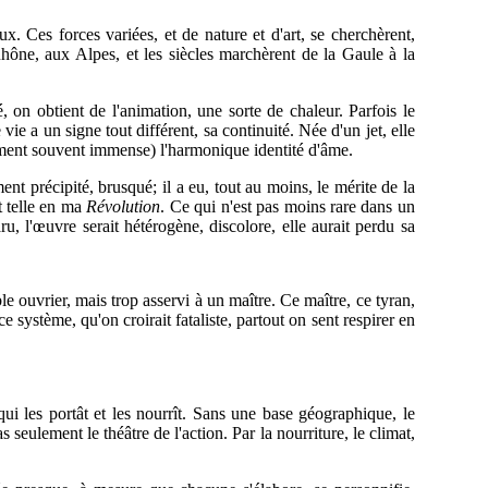
. Ces forces variées, et de nature et d'art, se cherchèrent,
hône, aux Alpes, et les siècles marchèrent de la Gaule à la
é, on obtient de l'animation,
une sorte de chaleur. Parfois le
ie a un signe tout différent, sa continuité. Née d'un jet, elle
pement souvent immense) l'harmonique identité d'âme.
ent précipité, brusqué; il a eu, tout au moins, le mérite de la
et telle en ma
Révolution
. Ce qui n'est pas moins rare dans un
u, l'œuvre serait hétérogène, discolore, elle aurait perdu sa
le ouvrier, mais trop asservi à un maître. Ce maître, ce tyran,
ce système, qu'on croirait fataliste, partout on sent respirer en
qui les portât et les nourrît. Sans une base géographique, le
seulement le théâtre de l'action. Par la nourriture, le climat,