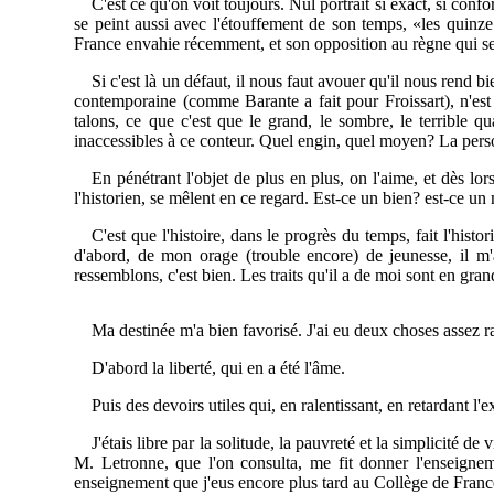
C'est ce qu'on voit toujours. Nul portrait si exact, si confo
se peint aussi avec l'étouffement de son temps, «les quinze
France envahie récemment, et son opposition au règne qui sem
Si c'est là un défaut, il nous faut avouer qu'il nous rend b
contemporaine (comme Barante a fait pour Froissart), n'est 
talons, ce que c'est que le grand, le sombre, le terrible qu
inaccessibles à ce conteur. Quel engin, quel moyen? La perso
En pénétrant l'objet de plus en plus, on l'aime, et dès lo
l'historien, se mêlent en ce regard. Est-ce un bien? est-ce un
C'est que l'histoire, dans le progrès du temps, fait l'histo
d'abord, de mon orage (trouble encore) de jeunesse, il m
ressemblons, c'est bien. Les traits qu'il a de moi sont en grand
Ma destinée m'a bien favorisé. J'ai eu deux choses assez rar
D'abord la liberté, qui en a été l'âme.
Puis des devoirs utiles qui, en ralentissant, en retardant l'e
J'étais libre par la solitude, la pauvreté et la simplicité 
M. Letronne, que l'on consulta, me fit donner l'enseignem
enseignement que j'eus encore plus tard au Collège de France