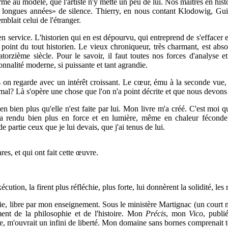
rme au modèle, que l'artiste n'y mette un peu de lui. Nos maîtres en histoi
 longues années» de silence. Thierry, en nous contant Klodowig, Guill
blait celui de l'étranger.
ien service. L'historien qui en est dépourvu, qui entreprend de s'effacer 
point du tout historien. Le vieux chroniqueur, très charmant, est abs
atorzième siècle. Pour le savoir, il faut toutes nos forces d'analyse et
nnalité moderne, si puissante et tant agrandie.
rs on regarde avec un intérêt croissant. Le cœur, ému à la seconde vue, v
 mal? Là s'opère une chose que l'on n'a point décrite et que nous devons
rien bien plus qu'elle n'est faite par lui. Mon livre m'a créé. C'est moi q
'a rendu bien plus en force et en lumière, même en chaleur féconde, 
e partie ceux que je lui devais, que j'ai tenus de lui.
es, et qui ont fait cette œuvre.
xécution, la firent plus réfléchie, plus
forte, lui donnèrent la solidité, le
de vie, libre par mon enseignement. Sous le ministère Martignac (un court 
ent de la philosophie et de l'histoire. Mon
Précis
, mon
Vico
, publi
, m'ouvrait un infini de liberté. Mon domaine sans bornes comprenait tou