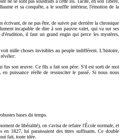
re ne se sont pas soustraits à cette loi. Tacite, en son Tibère,
aume et sa conquête, a le souffle intérieur, l'émotion de la
en écrivant, de ne pas être, de suivre par derrière la chronique
olument incapable de dire à son pauvre valet, qui va sur ses
 d'érudition, il faut un
grand engin qui perce les mystères,
oit mille choses invisibles au peuple indifférent. L'histoire,
 révéler:
ui fus son œuvre. Ce fils a fait son père. S'il est sorti de moi
en puissance réelle de ressusciter le passé. Si nous nous
s robustes bases du temps.
moment de libéralité), on s'avisa de refaire l'École normale, et
és en 1827, lui paraissaient des titres suffisants. Ce double
t fait, toute idée.