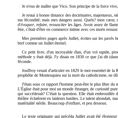
Je n'eus de maître que Vico. Son principe de la force vive, 
Je restai à bonne distance des doctrinaires, majestueux, s
ma fécondité; mais mes dangers aussi. Quels? mon cœur, ma
d'
évoquer
,
refaire
,
ressusciter
les âges. Avoir assez de
flamm
être, c'était d'être en commerce intime avec ces morts ressusci
Mes premières pages après Juillet, écrites sur les pavés b
bref comme un Juillet éternel.
Ce petit livre, d'un incroyable élan, d'un vol rapide, pr
méthode y était déjà. J'y disais en 1830 ce que j'ai dit (dan
féconde.
Jouffroy venait d'articuler en 1829 le mot essentiel de la
prophétie de Montesquieu sur la mort du catholicisme, ne dût
J'étais sous ce rapport l'homme peut-être le plus
libre du 
L'Église était pour moi un monde étranger, de curiosité pure,
qui succéderait? C'était la question. Elle était embrouillée
théâtre éclatèrent en laideurs hardies. Le talent abondait, m
matérialité stérile. Beaucoup d'enflure, et peu dessous.
Le texte originaire qui précéda Juillet avait été
Honneur à