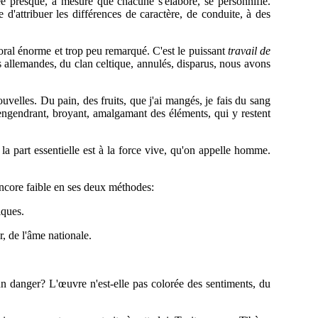
cée presque, à mesure que chacune s'élabore, se personnifie.
 d'attribuer les différences de caractère, de conduite, à des
oral énorme et trop peu remarqué. C'est le puissant
travail de
s allemandes, du clan celtique, annulés, disparus, nous avons
elles. Du pain, des fruits, que j'ai mangés, je fais du sang
s'engendrant, broyant, amalgamant des éléments, qui y restent
 la part essentielle est à la force vive, qu'on appelle homme.
 encore faible en ses deux méthodes:
iques.
, de l'âme nationale.
s un danger? L'œuvre n'est-elle pas colorée des sentiments, du