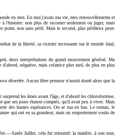
on monde en moi. En moi j'avais ma vie, mes renouvellements et
 l'histoire: non plus de raconter seulement ou juger, mais
r point, non sans péril. Mais le second, plus périlleux peut-
mbat de la liberté, sa victoire incessante sur le monde fatal,
 Esprit, deux interprétations du grand mouvement général. Ma
e d'abord, négative, mais créatrice plus tard, de plus en plus
ouva désertée. Aucun libre penseur n'aurait douté alors que la
i surprend les âmes avant l'âge, et d'abord les chloroformise.
t que ses jours étaient comptés, qu'il avait peu à vivre. Mais
a perte des hautes espérances. On se rua en bas. Le roman, le
la nature qui ont eu sa grandeur, mais un emportement voulu de
e.—Après Juillet, cela fut retourné: la matière, à son tour,