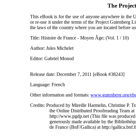
The Projec
This eBook is for the use of anyone anywhere in the Un
or re-use it under the terms of the Project Gutenberg L
the laws of the country where you are located before u
Title
: Histoire de France - Moyen Âge; (Vol. 1 / 10)
Author
: Jules Michelet
Editor
: Gabriel Monod
Release date
: December 7, 2011 [eBook #38243]
Language
: French
Other information and formats
:
www.gutenberg.org/eb
Credits
: Produced by Mireille Harmelin, Christine P. T
the Online Distributed Proofreading Team at
http://www.pgdp.net (This file was produce
generously made available by the Bibliothèqu
de France (BnF/Gallica) at http://gallica.bnf.f