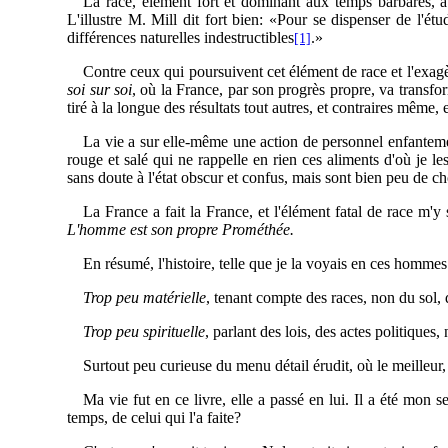
La race, élément fort et dominant aux temps barbares, av
L'illustre
M. Mill dit fort bien: «Pour se dispenser de l'étu
différences naturelles indestructibles
.»
[1]
Contre ceux qui poursuivent cet élément de race et l'exag
soi sur soi
, où la France, par son progrès propre, va transfo
tiré à la longue des résultats tout autres, et contraires même, 
La vie a sur elle-même une action de personnel enfantemen
rouge
et salé qui ne rappelle en rien ces aliments d'où je l
sans doute à l'état obscur et confus, mais sont bien peu de ch
La France a fait la France, et l'élément fatal de race m'y
L'homme est son propre Prométhée.
En résumé, l'histoire, telle que je la voyais en ces hommes
Trop peu matérielle
, tenant compte des races, non du sol, 
Trop peu spirituelle
, parlant des lois, des actes politique
Surtout peu curieuse du menu détail érudit, où le meilleur, 
Ma vie fut en ce livre, elle a passé en lui. Il a été mon 
temps, de celui qui l'a faite?