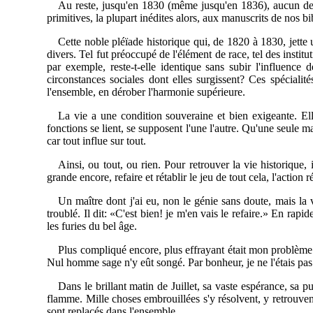
Au reste, jusqu'en 1830 (même jusqu'en 1836), aucun des 
primitives, la plupart inédites alors, aux manuscrits de nos 
Cette noble pléïade historique qui, de 1820 à 1830, jette
divers. Tel fut préoccupé de l'élément de race, tel des institu
par exemple, reste-t-elle identique sans subir l'influence
circonstances sociales dont elles surgissent? Ces spécialit
l'ensemble, en dérober l'harmonie supérieure.
La vie a une condition souveraine et bien exigeante. Elle
fonctions se lient, se supposent l'une l'autre. Qu'une seule m
car tout influe sur tout.
Ainsi, ou tout, ou rien. Pour retrouver la vie historique,
grande encore, refaire et rétablir le jeu de tout cela, l'acti
Un maître dont j'ai eu, non le génie sans doute, mais la v
troublé. Il dit: «C'est bien! je m'en vais le refaire.» En rapid
les furies du bel âge.
Plus compliqué encore, plus effrayant était mon problè
Nul homme sage n'y eût songé. Par bonheur, je ne l'étais pas
Dans le brillant matin de Juillet, sa vaste espérance, sa p
flamme. Mille choses embrouillées s'y résolvent, y retrouvent l
sont replacés dans l'ensemble.