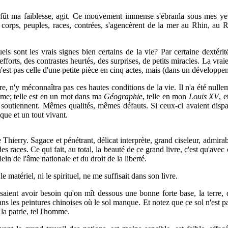
e fût ma faiblesse, agit. Ce mouvement immense s'ébranla sous mes yeux
orps, peuples, races, contrées, s'agencèrent de la mer au Rhin, au R
els sont les vrais signes bien certains de la vie? Par certaine dextérit
rts, des contrastes heurtés, des surprises, de petits miracles. La vraie v
n'est pas celle d'une petite pièce en cinq actes, mais (dans un dévelop
re, n'y méconnaîtra pas ces hautes conditions de la vie. Il n'a été nullem
ême; telle est en un mot dans ma
Géographie
, telle en mon
Louis XV
, 
'y soutiennent. Mêmes qualités, mêmes défauts. Si ceux-ci avaient dispar
ique et un tout vivant.
 Thierry. Sagace et pénétrant, délicat
interprète, grand ciseleur, admirab
es races. Ce qui fait, au total, la beauté de ce grand livre, c'est qu'avec 
ein de l'âme nationale et du droit de la liberté.
e matériel, ni le spirituel, ne me suffisait dans son livre.
ssaient avoir besoin qu'on mît dessous une bonne forte base, la terre, 
s les peintures chinoises où le sol manque. Et notez que ce sol n'est pas 
e la patrie, tel l'homme.