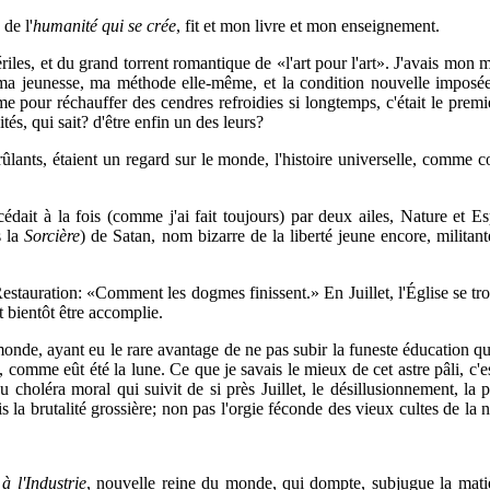
de l'
humanité qui se crée
, fit et mon livre et mon enseignement.
tériles, et du grand torrent romantique de «l'art pour l'art». J'avais m
 jeunesse, ma méthode elle-même, et la condition nouvelle imposée à
e pour réchauffer des cendres refroidies si longtemps, c'était le premie
tés, qui sait? d'être enfin un des leurs?
rûlants, étaient un regard sur le monde, l'histoire universelle, comme co
océdait à la fois (comme j'ai fait toujours) par deux ailes, Nature et
s la
Sorcière
) de Satan, nom bizarre de la liberté jeune encore, militant
 Restauration: «Comment les dogmes finissent.» En Juillet, l'Église se tr
 bientôt être accomplie.
monde, ayant eu le rare avantage de ne pas subir la funeste éducation qu
 comme eût été la lune. Ce que je savais le mieux de cet astre pâli, c'es
 du choléra moral qui suivit de si près Juillet, le désillusionnement, l
ais la brutalité grossière; non pas l'orgie féconde des vieux cultes de 
 l'Industrie
, nouvelle reine du monde, qui dompte, subjugue la matièr