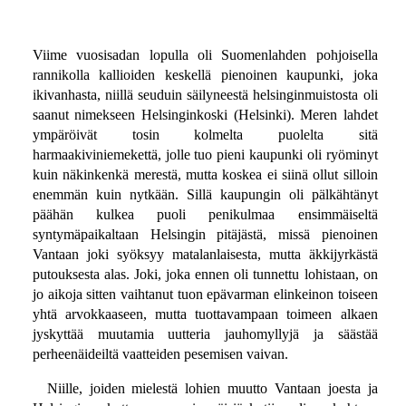
Viime vuosisadan lopulla oli Suomenlahden pohjoisella
rannikolla kallioiden keskellä pienoinen kaupunki, joka
ikivanhasta, niillä seuduin säilyneestä helsinginmuistosta oli
saanut nimekseen Helsinginkoski (Helsinki). Meren lahdet
ympäröivät tosin kolmelta puolelta sitä
harmaakiviniemekettä, jolle tuo pieni kaupunki oli ryöminyt
kuin näkinkenkä merestä, mutta koskea ei siinä ollut silloin
enemmän kuin nytkään. Sillä kaupungin oli pälkähtänyt
päähän kulkea puoli penikulmaa ensimmäiseltä
syntymäpaikaltaan Helsingin pitäjästä, missä pienoinen
Vantaan joki syöksyy matalanlaisesta, mutta äkkijyrkästä
putouksesta alas. Joki, joka ennen oli tunnettu lohistaan, on
jo aikoja sitten vaihtanut tuon epävarman elinkeinon toiseen
yhtä arvokkaaseen, mutta tuottavampaan toimeen alkaen
jyskyttää muutamia uutteria jauhomyllyjä ja säästää
perheenäideiltä vaatteiden pesemisen vaivan.
Niille, joiden mielestä lohien muutto Vantaan joesta ja