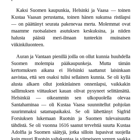
Kaksi Suomen kaupunkia, Helsinki ja Vaasa — toinen
Kustaa Vaasan perustama, toinen hänen sukunsa ristilapsi
— on päättänyt seurata pakenevaa merta. Molemmat ovat
maamme ruotsalaisen asutuksen keskuksina, ja niiden
halusta päästä meri-ilmaan tunteekin muinaisen
viikinkiluonteen.
Auran ja Vantaan pienillä joilla on ollut kunnia huuhdella
Suomen molempia pääkaupunkeja. Mutta tämän
kertomuksen aikana ei Helsinki saattanut laisinkaan
aavistaa, että sen osaksi tulisi sellainen kunnia. Se oli kyllä
alusta alkaen ollut jonkinlainen onnenlapsi, vaikkakin
sallimuksen viittaukset kauan olivat pysyneet selittämättä.
Helsinkiä — oikeammin sen ulkopuolella olevaa
Santahaminaa — oli Kustaa Vaasa suunnitellut pohjolan
suurimmaksi satamapaikaksi. Se oli lähettänyt Sigfrid
Forsiuksen lukemaan Ruotsin ja Suomen tulevaisuutta
tähdistä. Se oli vuonna 1616 saanut tervehtiä suurta Kustaa
Adolfia ja Suomen säätyjä, jotka silloin lupasivat suojella
kuin muuri Ruotsin valtakuntaa ja viimeiseen vereen saakka