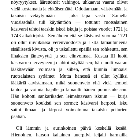
nöyryytykset, äärettömät vahingot, uhkaavat vaarat olivat
vielä kostamatta ja ehkäisemättä. Odottamaan, väistymään ja
takaisin vetäytymään — joka tapa vasta 18:nnella
vuosisadalla tuli käytäntöön — tottunut ruotsalainen
käsivarsi tahtoi taaskin iskeä iskuja ja poistaa vuodet 1721 ja
1743 aikakirjoista. Sentähden että se käsivarsi vuonna 1721
oli ollut uuvuksissa verenvuodosta ja 1743 lamautuneena
sisällisestä kivusta, oli jo uskallettu epäillä sen rohkeutta, sen
lihaksien jäntevyyttä ja sen elinvoimaa. Kustaa III luotti
käsivarren terveyteen ja tahtoi näyttää sen; hän luotti vaaran
lääkitsevään voimaan ja siihen, että kunnia lumoaisi
ruotsalaisten sydämet. Mutta hänessä ei ollut kylliksi
lääkäriä aavistamaan, mikä suonenveto yhä vielä tempoi
tahtoa ja voimia hajalle ja lamautti hänen ponnistuksiaan.
Hän kohotti sankarikäden leimahtavaan iskuun — kurja
suonenveto koukisti sen sormet; käsivarsi herposi, isku
sattui ilmaan ja kirposi voimatonna takaisin petturien
päähän.
Oli lämmin ja aurinkoinen päivä keskellä kesää.
Hienoinen, harson kaltainen auerpilvi leijaili harmailla