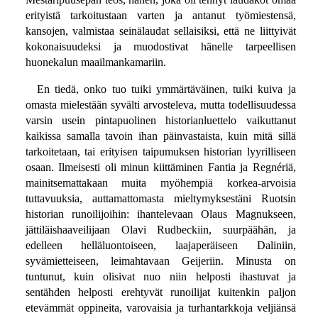
erityistä tarkoitustaan varten ja antanut työmiestensä,
kansojen, valmistaa seinälaudat sellaisiksi, että ne liittyivät
kokonaisuudeksi ja muodostivat hänelle tarpeellisen
huonekalun maailmankamariin.
En tiedä, onko tuo tuiki ymmärtäväinen, tuiki kuiva ja
omasta mielestään syvälti arvosteleva, mutta todellisuudessa
varsin usein pintapuolinen historianluettelo vaikuttanut
kaikissa samalla tavoin ihan päinvastaista, kuin mitä sillä
tarkoitetaan, tai erityisen taipumuksen historian lyyrilliseen
osaan. Ilmeisesti oli minun kiittäminen Fantia ja Regnériä,
mainitsemattakaan muita myöhempiä korkea-arvoisia
tuttavuuksia, auttamattomasta mieltymyksestäni Ruotsin
historian runoilijoihin: ihantelevaan Olaus Magnukseen,
jättiläishaaveilijaan Olavi Rudbeckiin, suurpäähän, ja
edelleen helläluontoiseen, laajaperäiseen Daliniin,
syvämietteiseen, leimahtavaan Geijeriin. Minusta on
tuntunut, kuin olisivat nuo niin helposti ihastuvat ja
sentähden helposti erehtyvät runoilijat kuitenkin paljon
etevämmät oppineita, varovaisia ja turhantarkkoja veljiänsä