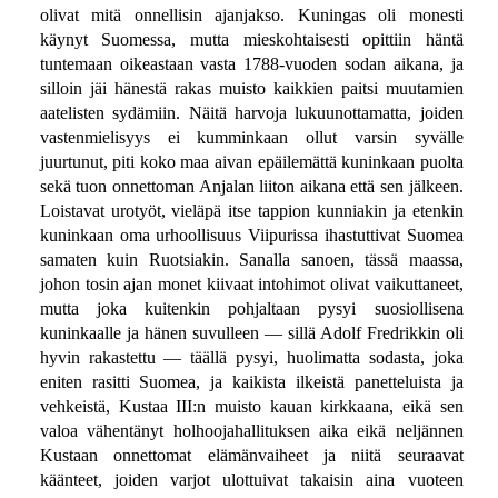
olivat mitä onnellisin ajanjakso. Kuningas oli monesti
käynyt Suomessa, mutta mieskohtaisesti opittiin häntä
tuntemaan oikeastaan vasta 1788-vuoden sodan aikana, ja
silloin jäi hänestä rakas muisto kaikkien paitsi muutamien
aatelisten sydämiin. Näitä harvoja lukuunottamatta, joiden
vastenmielisyys ei kumminkaan ollut varsin syvälle
juurtunut, piti koko maa aivan epäilemättä kuninkaan puolta
sekä tuon onnettoman Anjalan liiton aikana että sen jälkeen.
Loistavat urotyöt, vieläpä itse tappion kunniakin ja etenkin
kuninkaan oma urhoollisuus Viipurissa ihastuttivat Suomea
samaten kuin Ruotsiakin. Sanalla sanoen, tässä maassa,
johon tosin ajan monet kiivaat intohimot olivat vaikuttaneet,
mutta joka kuitenkin pohjaltaan pysyi suosiollisena
kuninkaalle ja hänen suvulleen — sillä Adolf Fredrikkin oli
hyvin rakastettu — täällä pysyi, huolimatta sodasta, joka
eniten rasitti Suomea, ja kaikista ilkeistä panetteluista ja
vehkeistä, Kustaa III:n muisto kauan kirkkaana, eikä sen
valoa vähentänyt holhoojahallituksen aika eikä neljännen
Kustaan onnettomat elämänvaiheet ja niitä seuraavat
käänteet, joiden varjot ulottuivat takaisin aina vuoteen