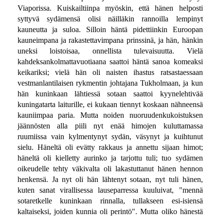
Viaporissa. Kuiskailtiinpa myöskin, että hänen helposti
syttyvä sydämensä olisi näilläkin rannoilla lempinyt
kauneutta ja suloa. Silloin häntä pidettiinkin Euroopan
kauneimpana ja rakastettavimpana prinssinä, ja hän, hänkin
uneksi loistoisaa, onnellista tulevaisuutta. Vielä
kahdeksankolmattavuotiaana saattoi häntä sanoa komeaksi
keikariksi; vielä hän oli naisten ihastus ratsastaessaan
vestmanlantilaisen rykmentin johtajana Tukholmaan, ja kun
hän kuninkaan lähtiessä sotaan saattoi kyynelehtivää
kuningatarta laiturille, ei kukaan tiennyt koskaan nähneensä
kauniimpaa paria. Mutta noiden nuoruudenkukoistuksen
jäännösten alla piili nyt enää himojen kuluttamassa
ruumiissa vain kylmentynyt sydän, väsynyt ja kuihtunut
sielu. Häneltä oli evätty rakkaus ja annettu sijaan himot;
häneltä oli kielletty aurinko ja tarjottu tuli; tuo sydämen
oikeudelle tehty väkivalta oli lakastuttanut hänen hennon
henkensä. Ja nyt oli hän lähtenyt sotaan, nyt tuli hänen,
kuten sanat virallisessa lauseparressa kuuluivat, "mennä
sotaretkelle kuninkaan rinnalla, tullakseen esi-isiensä
kaltaiseksi, joiden kunnia oli perintö". Mutta oliko hänestä