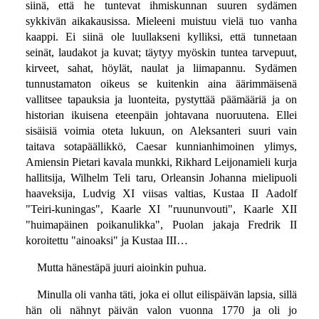
siinä, että he tuntevat ihmiskunnan suuren sydämen
sykkivän aikakausissa. Mieleeni muistuu vielä tuo vanha
kaappi. Ei siinä ole luullakseni kylliksi, että tunnetaan
seinät, laudakot ja kuvat; täytyy myöskin tuntea tarvepuut,
kirveet, sahat, höylät, naulat ja liimapannu. Sydämen
tunnustamaton oikeus se kuitenkin aina äärimmäisenä
vallitsee tapauksia ja luonteita, pystyttää päämääriä ja on
historian ikuisena eteenpäin johtavana nuoruutena. Ellei
sisäisiä voimia oteta lukuun, on Aleksanteri suuri vain
taitava sotapäällikkö, Caesar kunnianhimoinen ylimys,
Amiensin Pietari kavala munkki, Rikhard Leijonamieli kurja
hallitsija, Wilhelm Teli taru, Orleansin Johanna mielipuoli
haaveksija, Ludvig XI viisas valtias, Kustaa II Aadolf
"Teiri-kuningas", Kaarle XI "ruununvouti", Kaarle XII
"huimapäinen poikanulikka", Puolan jakaja Fredrik II
koroitettu "ainoaksi" ja Kustaa III…
Mutta hänestäpä juuri aioinkin puhua.
Minulla oli vanha täti, joka ei ollut eilispäivän lapsia, sillä
hän oli nähnyt päivän valon vuonna 1770 ja oli jo