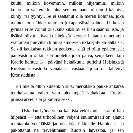
kuului milloin kovemmin, milloin hiljemmin, milloin
kokonaan vaikenikin, aina sen mukaan kuin tuuli kääntyi,
kiihtyi tai tyyntyi. Se ei saattanut olla meren kohinaa, joka
muuten on näiden rantojen jokapäiväistä soittoa. Ukkosen
jyrinää ei se voinut olla, sillä siksi oli se liian säännöllistä, ja
lisäksi olivat taivaalla liitelevät kevyet hattarat ennemmin
viattoman puuvillan kuin salamoivien ukkospilvien kaltaisia.
Se oli kaukaista tykkien pauketta, siitä ei ollut epäilemistä;
päinvastoin olikin sitä odotettu joka päivä, senjälkeen kun
Kaarle herttua 14. päivänä heinäkuuta purjehti Helsingistä
Ruotsin laivastolla venäläistä vastaan, joka oli lähtenyt
Kronstadtista.
Eri mieltä oltiin kuitenkin siitä, merkitsikö pauke ankaraa
meritaistelua vaiko vain pienempää kahakkaa. Fredrik
prinssi arveli sitä jälkimmäiseksi.
— Uskallan lyödä vetoa kaikista veloistani — sanoi hän
hilpeästi — että urhoollinen veljeni suuramiraali on ajanut
muutamia venäläisiä jauhojaaloja liikkeelle Haminasta ja
pakottanut ne tervehtimään Ruotsin laivastoa, ja sen