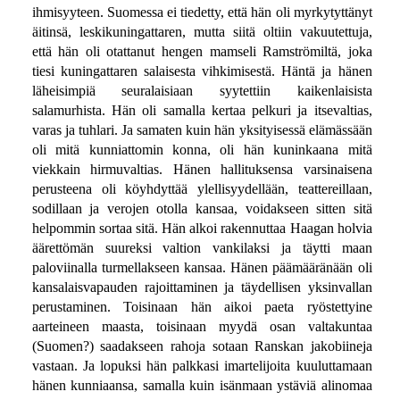
ihmisyyteen. Suomessa ei tiedetty, että hän oli myrkytyttänyt
äitinsä, leskikuningattaren, mutta siitä oltiin vakuutettuja,
että hän oli otattanut hengen mamseli Ramströmiltä, joka
tiesi kuningattaren salaisesta vihkimisestä. Häntä ja hänen
läheisimpiä seuralaisiaan syytettiin kaikenlaisista
salamurhista. Hän oli samalla kertaa pelkuri ja itsevaltias,
varas ja tuhlari. Ja samaten kuin hän yksityisessä elämässään
oli mitä kunniattomin konna, oli hän kuninkaana mitä
viekkain hirmuvaltias. Hänen hallituksensa varsinaisena
perusteena oli köyhdyttää ylellisyydellään, teattereillaan,
sodillaan ja verojen otolla kansaa, voidakseen sitten sitä
helpommin sortaa sitä. Hän alkoi rakennuttaa Haagan holvia
äärettömän suureksi valtion vankilaksi ja täytti maan
paloviinalla turmellakseen kansaa. Hänen päämääränään oli
kansalaisvapauden rajoittaminen ja täydellisen yksinvallan
perustaminen. Toisinaan hän aikoi paeta ryöstettyine
aarteineen maasta, toisinaan myydä osan valtakuntaa
(Suomen?) saadakseen rahoja sotaan Ranskan jakobiineja
vastaan. Ja lopuksi hän palkkasi imartelijoita kuuluttamaan
hänen kunniaansa, samalla kuin isänmaan ystäviä alinomaa