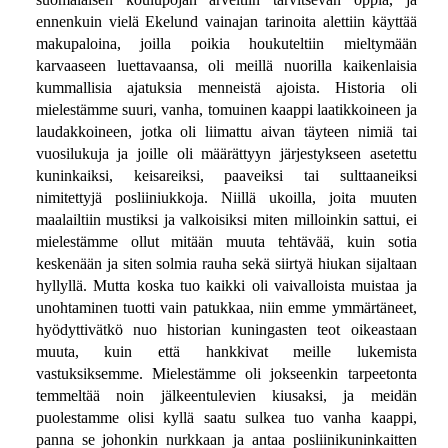
ennenkuin vielä Ekelund vainajan tarinoita alettiin käyttää
makupaloina, joilla poikia houkuteltiin mieltymään
karvaaseen luettavaansa, oli meillä nuorilla kaikenlaisia
kummallisia ajatuksia menneistä ajoista. Historia oli
mielestämme suuri, vanha, tomuinen kaappi laatikkoineen ja
laudakkoineen, jotka oli liimattu aivan täyteen nimiä tai
vuosilukuja ja joille oli määrättyyn järjestykseen asetettu
kuninkaiksi, keisareiksi, paaveiksi tai sulttaaneiksi
nimitettyjä posliiniukkoja. Niillä ukoilla, joita muuten
maalailtiin mustiksi ja valkoisiksi miten milloinkin sattui, ei
mielestämme ollut mitään muuta tehtävää, kuin sotia
keskenään ja siten solmia rauha sekä siirtyä hiukan sijaltaan
hyllyllä. Mutta koska tuo kaikki oli vaivalloista muistaa ja
unohtaminen tuotti vain patukkaa, niin emme ymmärtäneet,
hyödyttivätkö nuo historian kuningasten teot oikeastaan
muuta, kuin että hankkivat meille lukemista
vastuksiksemme. Mielestämme oli jokseenkin tarpeetonta
temmeltää noin jälkeentulevien kiusaksi, ja meidän
puolestamme olisi kyllä saatu sulkea tuo vanha kaappi,
panna se johonkin nurkkaan ja antaa posliinikuninkaitten