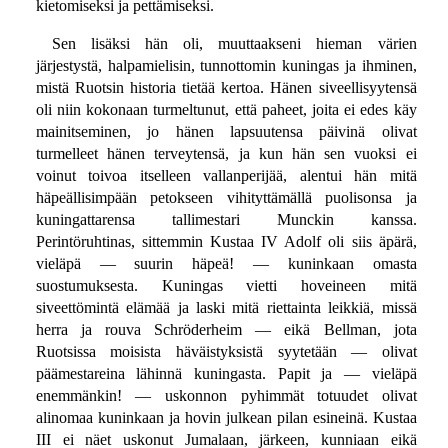
kietomiseksi ja pettämiseksi.
Sen lisäksi hän oli, muuttaakseni hieman värien
järjestystä, halpamielisin, tunnottomin kuningas ja ihminen,
mistä Ruotsin historia tietää kertoa. Hänen siveellisyytensä
oli niin kokonaan turmeltunut, että paheet, joita ei edes käy
mainitseminen, jo hänen lapsuutensa päivinä olivat
turmelleet hänen terveytensä, ja kun hän sen vuoksi ei
voinut toivoa itselleen vallanperijää, alentui hän mitä
häpeällisimpään petokseen vihityttämällä puolisonsa ja
kuningattarensa tallimestari Munckin kanssa.
Perintöruhtinas, sittemmin Kustaa IV Adolf oli siis äpärä,
vieläpä — suurin häpeä! — kuninkaan omasta
suostumuksesta. Kuningas vietti hoveineen mitä
siveettömintä elämää ja laski mitä riettainta leikkiä, missä
herra ja rouva Schröderheim — eikä Bellman, jota
Ruotsissa moisista häväistyksistä syytetään — olivat
päämestareina lähinnä kuningasta. Papit ja — vieläpä
enemmänkin! — uskonnon pyhimmät totuudet olivat
alinomaa kuninkaan ja hovin julkean pilan esineinä. Kustaa
III ei näet uskonut Jumalaan, järkeen, kunniaan eikä