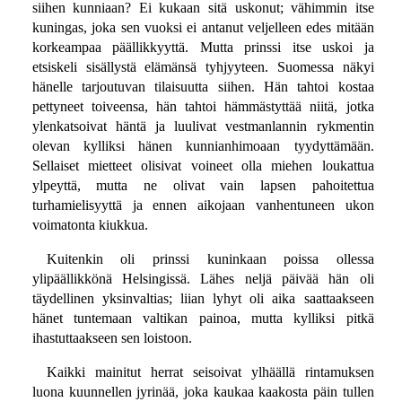
siihen kunniaan? Ei kukaan sitä uskonut; vähimmin itse
kuningas, joka sen vuoksi ei antanut veljelleen edes mitään
korkeampaa päällikkyyttä. Mutta prinssi itse uskoi ja
etsiskeli sisällystä elämänsä tyhjyyteen. Suomessa näkyi
hänelle tarjoutuvan tilaisuutta siihen. Hän tahtoi kostaa
pettyneet toiveensa, hän tahtoi hämmästyttää niitä, jotka
ylenkatsoivat häntä ja luulivat vestmanlannin rykmentin
olevan kylliksi hänen kunnianhimoaan tyydyttämään.
Sellaiset mietteet olisivat voineet olla miehen loukattua
ylpeyttä, mutta ne olivat vain lapsen pahoitettua
turhamielisyyttä ja ennen aikojaan vanhentuneen ukon
voimatonta kiukkua.
Kuitenkin oli prinssi kuninkaan poissa ollessa
ylipäällikkönä Helsingissä. Lähes neljä päivää hän oli
täydellinen yksinvaltias; liian lyhyt oli aika saattaakseen
hänet tuntemaan valtikan painoa, mutta kylliksi pitkä
ihastuttaakseen sen loistoon.
Kaikki mainitut herrat seisoivat ylhäällä rintamuksen
luona kuunnellen jyrinää, joka kaukaa kaakosta päin tullen