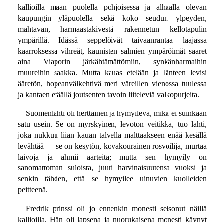
kallioilla maan puolella pohjoisessa ja alhaalla olevan
kaupungin yläpuolella sekä koko seudun ylpeyden,
mahtavan, harmaastakivestä rakennetun kellotapulin
ympärillä. Idässä seppelöivät taivaanrantaa laajassa
kaarroksessa vihreät, kaunisten salmien ympäröimät saaret
aina Viaporin järkähtämättömiin, synkänharmaihin
muureihin saakka. Mutta kauas etelään ja länteen levisi
ääretön, hopeanvälkehtivä meri väreillen vienossa tuulessa
ja kantaen etäällä joutsenten tavoin liiteleviä valkopurjeita.
Suomenlahti oli herttainen ja hymyilevä, mikä ei suinkaan
satu usein. Se on myrskyinen, levoton veitikka, tuo lahti,
joka nukkuu liian kauan talvella malttaakseen enää kesällä
levähtää — se on kesytön, kovakourainen rosvoilija, murtaa
laivoja ja ahmii aarteita; mutta sen hymyily on
sanomattoman suloista, juuri harvinaisuutensa vuoksi ja
senkin tähden, että se hymyilee uinuvien kuolleiden
peitteenä.
Fredrik prinssi oli jo ennenkin monesti seisonut näillä
kallioilla. Hän oli lapsena ja nuorukaisena monesti käynyt