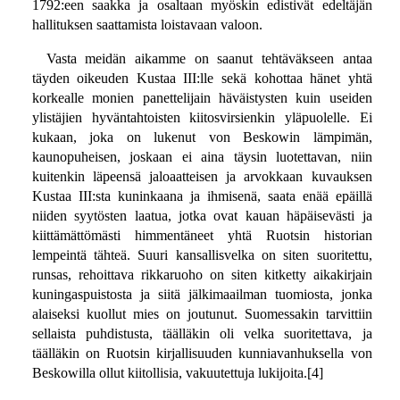
1792:een saakka ja osaltaan myöskin edistivät edeltäjän
hallituksen saattamista loistavaan valoon.
Vasta meidän aikamme on saanut tehtäväkseen antaa
täyden oikeuden Kustaa III:lle sekä kohottaa hänet yhtä
korkealle monien panettelijain häväistysten kuin useiden
ylistäjien hyväntahtoisten kiitosvirsienkin yläpuolelle. Ei
kukaan, joka on lukenut von Beskowin lämpimän,
kaunopuheisen, joskaan ei aina täysin luotettavan, niin
kuitenkin läpeensä jaloaatteisen ja arvokkaan kuvauksen
Kustaa III:sta kuninkaana ja ihmisenä, saata enää epäillä
niiden syytösten laatua, jotka ovat kauan häpäisevästi ja
kiittämättömästi himmentäneet yhtä Ruotsin historian
lempeintä tähteä. Suuri kansallisvelka on siten suoritettu,
runsas, rehoittava rikkaruoho on siten kitketty aikakirjain
kuningaspuistosta ja siitä jälkimaailman tuomiosta, jonka
alaiseksi kuollut mies on joutunut. Suomessakin tarvittiin
sellaista puhdistusta, täälläkin oli velka suoritettava, ja
täälläkin on Ruotsin kirjallisuuden kunniavanhuksella von
Beskowilla ollut kiitollisia, vakuutettuja lukijoita.[4]