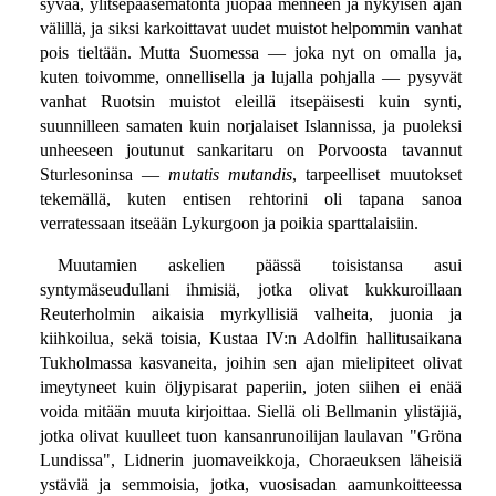
syvää, ylitsepääsemätöntä juopaa menneen ja nykyisen ajan
välillä, ja siksi karkoittavat uudet muistot helpommin vanhat
pois tieltään. Mutta Suomessa — joka nyt on omalla ja,
kuten toivomme, onnellisella ja lujalla pohjalla — pysyvät
vanhat Ruotsin muistot eleillä itsepäisesti kuin synti,
suunnilleen samaten kuin norjalaiset Islannissa, ja puoleksi
unheeseen joutunut sankaritaru on Porvoosta tavannut
Sturlesoninsa —
mutatis mutandis
, tarpeelliset muutokset
tekemällä, kuten entisen rehtorini oli tapana sanoa
verratessaan itseään Lykurgoon ja poikia sparttalaisiin.
Muutamien askelien päässä toisistansa asui
syntymäseudullani ihmisiä, jotka olivat kukkuroillaan
Reuterholmin aikaisia myrkyllisiä valheita, juonia ja
kiihkoilua, sekä toisia, Kustaa IV:n Adolfin hallitusaikana
Tukholmassa kasvaneita, joihin sen ajan mielipiteet olivat
imeytyneet kuin öljypisarat paperiin, joten siihen ei enää
voida mitään muuta kirjoittaa. Siellä oli Bellmanin ylistäjiä,
jotka olivat kuulleet tuon kansanrunoilijan laulavan "Gröna
Lundissa", Lidnerin juomaveikkoja, Choraeuksen läheisiä
ystäviä ja semmoisia, jotka, vuosisadan aamunkoitteessa