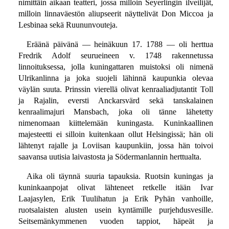
nimittäin aikaan teatteri, jossa milloin Seyerlingin ilveilijät,
milloin linnaväestön aliupseerit näyttelivät Don Miccoa ja
Lesbinaa sekä Ruununvouteja.
Eräänä päivänä — heinäkuun 17. 1788 — oli herttua
Fredrik Adolf seurueineen v. 1748 rakennetussa
linnoituksessa, jolla kuningattaren muistoksi oli nimenä
Ulrikanlinna ja joka suojeli lähinnä kaupunkia olevaa
väylän suuta. Prinssin vierellä olivat kenraaliadjutantit Toll
ja Rajalin, eversti Anckarsvärd sekä tanskalainen
kenraalimajuri Mansbach, joka oli tänne lähetetty
nimenomaan kiittelemään kuningasta. Kuninkaallinen
majesteetti ei silloin kuitenkaan ollut Helsingissä; hän oli
lähtenyt rajalle ja Loviisan kaupunkiin, jossa hän toivoi
saavansa uutisia laivastosta ja Södermanlannin herttualta.
Aika oli täynnä suuria tapauksia. Ruotsin kuningas ja
kuninkaanpojat olivat lähteneet retkelle itään Ivar
Laajasylen, Erik Tuulihatun ja Erik Pyhän vanhoille,
ruotsalaisten alusten usein kyntämille purjehdusvesille.
Seitsemänkymmenen vuoden tappiot, häpeät ja