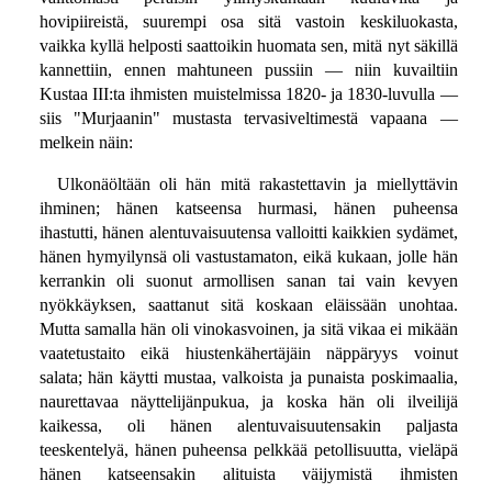
hovipiireistä, suurempi osa sitä vastoin keskiluokasta,
vaikka kyllä helposti saattoikin huomata sen, mitä nyt säkillä
kannettiin, ennen mahtuneen pussiin — niin kuvailtiin
Kustaa III:ta ihmisten muistelmissa 1820- ja 1830-luvulla —
siis "Murjaanin" mustasta tervasiveltimestä vapaana —
melkein näin:
Ulkonäöltään oli hän mitä rakastettavin ja miellyttävin
ihminen; hänen katseensa hurmasi, hänen puheensa
ihastutti, hänen alentuvaisuutensa valloitti kaikkien sydämet,
hänen hymyilynsä oli vastustamaton, eikä kukaan, jolle hän
kerrankin oli suonut armollisen sanan tai vain kevyen
nyökkäyksen, saattanut sitä koskaan eläissään unohtaa.
Mutta samalla hän oli vinokasvoinen, ja sitä vikaa ei mikään
vaatetustaito eikä hiustenkähertäjäin näppäryys voinut
salata; hän käytti mustaa, valkoista ja punaista poskimaalia,
naurettavaa näyttelijänpukua, ja koska hän oli ilveilijä
kaikessa, oli hänen alentuvaisuutensakin paljasta
teeskentelyä, hänen puheensa pelkkää petollisuutta, vieläpä
hänen katseensakin alituista väijymistä ihmisten