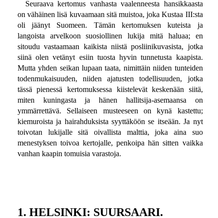
Seuraava kertomus vanhasta vaalenneesta hansikkaasta
on vähäinen lisä kuvaamaan sitä muistoa, joka Kustaa III:sta
oli jäänyt Suomeen. Tämän kertomuksen kuteista ja
langoista arvelkoon suosiollinen lukija mitä haluaa; en
sitoudu vastaamaan kaikista niistä posliinikuvasista, jotka
siinä olen vetänyt esiin tuosta hyvin tunnetusta kaapista.
Mutta yhden seikan lupaan taata, nimittäin niiden tunteiden
todenmukaisuuden, niiden ajatusten todellisuuden, jotka
tässä pienessä kertomuksessa kiistelevät keskenään siitä,
miten kuningasta ja hänen hallitsija-asemaansa on
ymmärrettävä. Sellaiseen musteeseen on kynä kastettu;
kiemuroista ja hairahduksista syyttäköön se itseään. Ja nyt
toivotan lukijalle sitä oivallista malttia, joka aina suo
menestyksen toivoa kertojalle, penkoipa hän sitten vaikka
vanhan kaapin tomuisia varastoja.
1. HELSINKI: SUURSAARI.