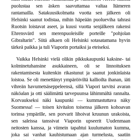
puolustaa sen äsken saavuttamaa valtaa Itämeren
rantamailla. Satakuusikolmatta vuotta sen jälkeen oli
Helsinki saanut todistaa, mihin häpeään puolueviha tahrasi
Ruotsin loistavat aseet, ja kuusi vuotta senjälkeen rakensi
Ehrensvärd sen merenpuoleisille porteille "pohjolan
Gibraltarin". Siitä alkaen oli Helsinki sotasatamana hyvin
tärkeä paikka ja tuli Viaporin portaiksi ja eteiseksi.
Vaikka Helsinki vielä olikin pikkukaupunki kaksine- tai
kolminetuhansine asukkaineen, oli se linnoituksen
rakentamisesta kuitenkin rikastunut ja saanut jonkinlaista
loistoa. Se oli menettänyt ympäröiviltä kallioilta ihanan, iäti
vihreän havumetsäseppeleensä, sillä Viapori tarvitsi avaran
näköalan ja otti säälimättä tarvepuunsa lähimmältä rannalta.
Korvaukseksi näki kaupunki — kummastuttava näky
Suomessa! — toisen kivitalon toisensa jälkeen kohoavan
torinsa ympärille, sen porvarit lihoivat kruunun urakoista,
sen saleissa tanssivat Viaporin upseerit Uudenmaan
neitosten kanssa, ja viimein tapahtui kuulumaton kumma,
joka sai vanhat kauhistumaan ajan turmelusta, saatiin