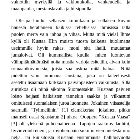
vainottiin myrkyllä ja väkipuukolla, vankeudella ja
maanpaolla, mestauslavalla ja hirsipuulla.
Olisipa luullut sellaisen kuninkaan ja sellaisen kuvan
hänestä herättäneen kaikissa rehellisissä ihmisissä tällä
puolen merta vain inhoa ja vihaa. Mutta mitä vielä! Ihme
kyllä oli Kustaa III:n muisto tuosta kaikesta huolimatta
useimmille hyvin rakas, moni sitä ihaili, muutamat
jumaloivat. Oli kummallista kuulla, miten luontevan
välinpitämättömästi noita mustia varjoja esitettiin, aivan kuin
romaanikuvauksia, joista saa uskoa mitä haluaa. Niitä
pidettiin vain tummana taustana, joka on taiteellisesti
asetettu lisäämään kirkkaan päivänpaisteen vaikutusta. Sillä
aurinkoa oli niinä aikoina Suomessakin. Kustaan päivien
loisto heijasti häikäisten tännekin saakka ja vilkastutti
omituisesti suomalaisen juroa luonnetta. Jokainen viisastelija
saarnaili "Tyhmeliinin" [1] elämäkertaa, jokainen pikku
mamseli osasi Spastaran[2] ulkoa. Ooppera "Kustaa Vaasa"
[3] oli yleisenä puheenaiheena. Tapojen raakuus lauhtui,
hyvinvointi eneni, ja myöhempäin sukupolvien mielestä nuo
neljä- tai kuusitoista Kustaan ensimmäistä hallitusvuotta