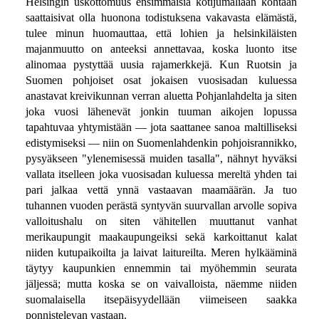
Helsingin uskottomuus ensimmäisiä kotijumaliaan kohtaan
saattaisivat olla huonona todistuksena vakavasta elämästä,
tulee minun huomauttaa, että lohien ja helsinkiläisten
majanmuutto on anteeksi annettavaa, koska luonto itse
alinomaa pystyttää uusia rajamerkkejä. Kun Ruotsin ja
Suomen pohjoiset osat jokaisen vuosisadan kuluessa
anastavat kreivikunnan verran aluetta Pohjanlahdelta ja siten
joka vuosi lähenevät jonkin tuuman aikojen lopussa
tapahtuvaa yhtymistään — jota saattanee sanoa maltilliseksi
edistymiseksi — niin on Suomenlahdenkin pohjoisrannikko,
pysyäkseen "ylenemisessä muiden tasalla", nähnyt hyväksi
vallata itselleen joka vuosisadan kuluessa mereltä yhden tai
pari jalkaa vettä ynnä vastaavan maamäärän. Ja tuo
tuhannen vuoden perästä syntyvän suurvallan arvolle sopiva
valloitushalu on siten vähitellen muuttanut vanhat
merikaupungit maakaupungeiksi sekä karkoittanut kalat
niiden kutupaikoilta ja laivat laitureilta. Meren hylkääminä
täytyy kaupunkien ennemmin tai myöhemmin seurata
jäljessä; mutta koska se on vaivalloista, näemme niiden
suomalaisella itsepäisyydellään viimeiseen saakka
ponnistelevan vastaan.