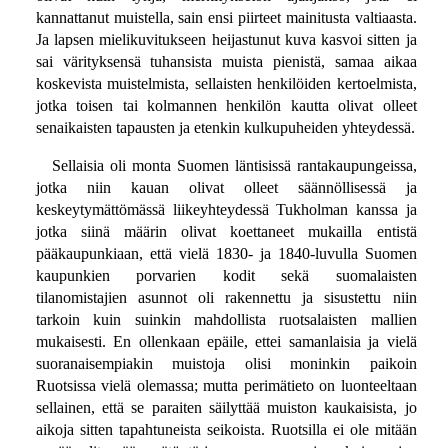
kannattanut muistella, sain ensi piirteet mainitusta valtiaasta.
Ja lapsen mielikuvitukseen heijastunut kuva kasvoi sitten ja
sai värityksensä tuhansista muista pienistä, samaa aikaa
koskevista muistelmista, sellaisten henkilöiden kertoelmista,
jotka toisen tai kolmannen henkilön kautta olivat olleet
senaikaisten tapausten ja etenkin kulkupuheiden yhteydessä.
Sellaisia oli monta Suomen läntisissä rantakaupungeissa,
jotka niin kauan olivat olleet säännöllisessä ja
keskeytymättömässä liikeyhteydessä Tukholman kanssa ja
jotka siinä määrin olivat koettaneet mukailla entistä
pääkaupunkiaan, että vielä 1830- ja 1840-luvulla Suomen
kaupunkien porvarien kodit sekä suomalaisten
tilanomistajien asunnot oli rakennettu ja sisustettu niin
tarkoin kuin suinkin mahdollista ruotsalaisten mallien
mukaisesti. En ollenkaan epäile, ettei samanlaisia ja vielä
suoranaisempiakin muistoja olisi moninkin paikoin
Ruotsissa vielä olemassa; mutta perimätieto on luonteeltaan
sellainen, että se paraiten säilyttää muiston kaukaisista, jo
aikoja sitten tapahtuneista seikoista. Ruotsilla ei ole mitään