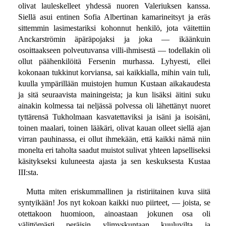
olivat lauleskelleet yhdessä nuoren Valeriuksen kanssa.
Siellä asui entinen Sofia Albertinan kamarineitsyt ja eräs
sittemmin lasimestariksi kohonnut henkilö, jota väitettiin
Anckarströmin äpäräpojaksi ja joka — ikäänkuin
osoittaakseen polveutuvansa villi-ihmisestä — todellakin oli
ollut päähenkilöitä Fersenin murhassa. Lyhyesti, ellei
kokonaan tukkinut korviansa, sai kaikkialla, mihin vain tuli,
kuulla ympärillään muistojen humun Kustaan aikakaudesta
ja sitä seuraavista mainingeista; ja kun lisäksi äitini suku
ainakin kolmessa tai neljässä polvessa oli lähettänyt nuoret
tyttärensä Tukholmaan kasvatettaviksi ja isäni ja isoisäni,
toinen maalari, toinen lääkäri, olivat kauan olleet siellä ajan
virran pauhinassa, ei ollut ihmekään, että kaikki nämä niin
monelta eri taholta saadut muistot sulivat yhteen lapselliseksi
käsitykseksi kuluneesta ajasta ja sen keskuksesta Kustaa
III:sta.
Mutta miten eriskummallinen ja ristiriitainen kuva siitä
syntyikään! Jos nyt kokoan kaikki nuo piirteet, — joista, se
otettakoon huomioon, ainoastaan jokunen osa oli
välittömästi peräisin ylimyskuntaan kuuluvilta ja