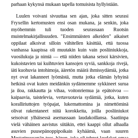
parhaan kykynsä mukaan tapella tomuisista hyllyistään.
Luulen voivani sivuuttaa sen ajan, joka sitten seurasi
Fryxellin kertomusten ensi osan mukana, ja senkin, joka
myöhemmin tuli tuoden seurassaan Ruotsin
muistelmakirjallisuuden. "Ensimmäisten alkeiden" aikaiset
oppilaat alkoivat silloin vähitellen käsittää, että tuossa
vanhassa kaapissa oli muutakin kuin vain posliiniukkoja,
vuosilukuja ja nimiä — että niiden takana seisoi kärsivien,
kukoistavien tai kuihtuvien kansojen syviä, sankkoja rivejä,
iäti kuohuvia intohimoja, ääretön määrä ihmissydämiä, jotka
nyt ovat lakanneet lyömästä, mutta jotka elämän lyhyinä
hetkinä ovat kuten meidänkin sydämemme sykkineet surua
ja iloa, rakkautta ja vihaa, voitonriemua ja epätoivoa —
kaipaavia, taistelevia, vertavuotavia sydämiä, jotka, kuten
koralliriuttojen työpajat, lukemattomina ja nimettöminä
olivat rakentaneet niitä korokkeita, joilla posliiniukot
seisoivat ylhäisessä asemassaan laudakoillansa. Saatiinpa
vielä vähäinen aavistus siitäkin, ettei kaappi ollut alhaalla
asuvien puusepänoppipoikain kyhäämä, vaan suuren
Mestaripuusepän teos, hänen, joka oli tehnyt laudakot omaa