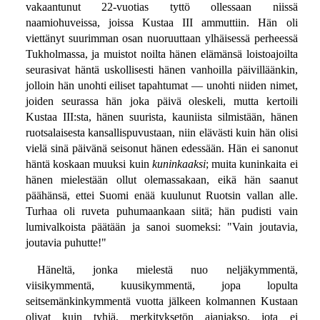
vakaantunut 22-vuotias tyttö ollessaan niissä
naamiohuveissa, joissa Kustaa III ammuttiin. Hän oli
viettänyt suurimman osan nuoruuttaan ylhäisessä perheessä
Tukholmassa, ja muistot noilta hänen elämänsä loistoajoilta
seurasivat häntä uskollisesti hänen vanhoilla päivilläänkin,
jolloin hän unohti eiliset tapahtumat — unohti niiden nimet,
joiden seurassa hän joka päivä oleskeli, mutta kertoili
Kustaa III:sta, hänen suurista, kauniista silmistään, hänen
ruotsalaisesta kansallispuvustaan, niin elävästi kuin hän olisi
vielä sinä päivänä seisonut hänen edessään. Hän ei sanonut
häntä koskaan muuksi kuin
kuninkaaksi
; muita kuninkaita ei
hänen mielestään ollut olemassakaan, eikä hän saanut
päähänsä, ettei Suomi enää kuulunut Ruotsin vallan alle.
Turhaa oli ruveta puhumaankaan siitä; hän pudisti vain
lumivalkoista päätään ja sanoi suomeksi: "Vain joutavia,
joutavia puhutte!"
Häneltä, jonka mielestä nuo neljäkymmentä,
viisikymmentä, kuusikymmentä, jopa lopulta
seitsemänkinkymmentä vuotta jälkeen kolmannen Kustaan
olivat kuin tyhjä, merkityksetön ajanjakso, jota ei