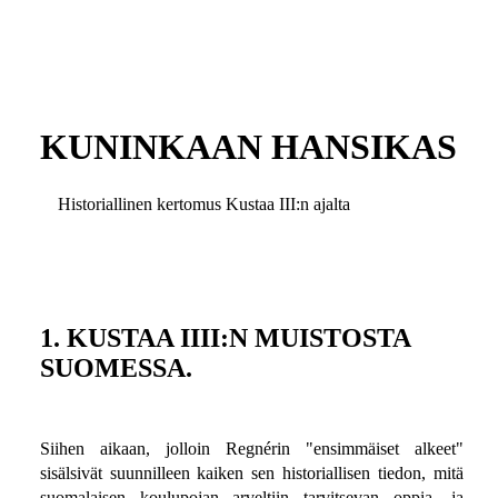
KUNINKAAN HANSIKAS
Historiallinen kertomus Kustaa III:n ajalta
1. KUSTAA IIII:N MUISTOSTA
SUOMESSA.
Siihen aikaan, jolloin Regnérin "ensimmäiset alkeet"
sisälsivät suunnilleen kaiken sen historiallisen tiedon, mitä
suomalaisen koulupojan arveltiin tarvitsevan oppia, ja