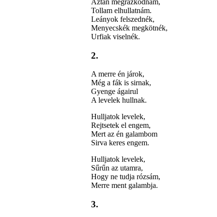
Aztán megrázkodnám,
Tollam elhullatnám.
Leányok felszednék,
Menyecskék megkötnék,
Urfiak viselnék.
2.
A merre én járok,
Még a fák is sirnak,
Gyenge ágairul
A levelek hullnak.
Hulljatok levelek,
Rejtsetek el engem,
Mert az én galambom
Sirva keres engem.
Hulljatok levelek,
Sűrűn az utamra,
Hogy ne tudja rózsám,
Merre ment galambja.
3.