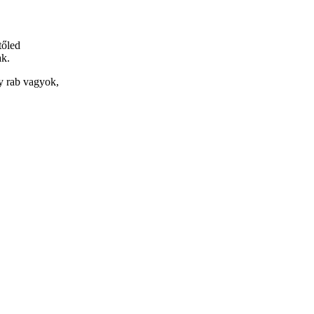
tőled
k.
y rab vagyok,