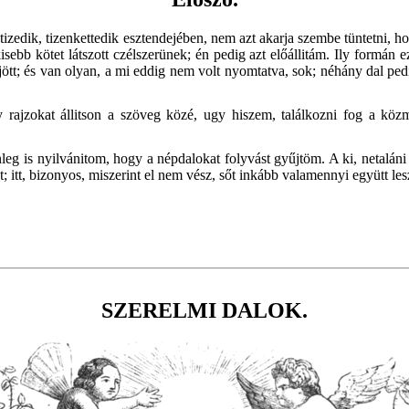
zedik, tizenkettedik esztendejében, nem azt akarja szembe tüntetni, ho
kisebb kötet látszott czélszerünek; én pedig azt előállitám. Ily formán 
 jött; és van olyan, a mi eddig nem volt nyomtatva, sok; néhány dal ped
y rajzokat állitson a szöveg közé, ugy hiszem, találkozni
fog a közm
leg is nyilvánitom, hogy a népdalokat folyvást gyűjtöm. A ki, netaláni 
 itt, bizonyos, miszerint el nem vész, sőt inkább valamennyi együtt les
SZERELMI DALOK.