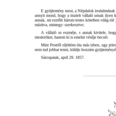
E gyüjtemény most, a Népdalok irodalmának ti
annyit mond, hogy a tisztelt vállaló urnak ilyen 
annak, mi ezelőtt három testes kötetben világ elé
másitva, mintegy: szerkesztve;
A vállaló ur eszméje, s annak kivitele, hog
mesteröket, hanem ki is emelni vésűje becsét.
Mint Pestről eljöttöm óta más izben, ugy jelen
nem tud jobbat tenni, küldje hozzám gyüjteményét;
Sárospatak, april 29. 1857.