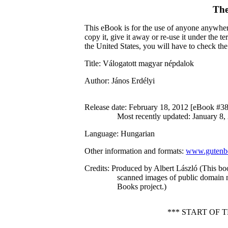
The
This eBook is for the use of anyone anywhere
copy it, give it away or re-use it under the 
the United States, you will have to check th
Title
: Válogatott magyar népdalok
Author
: János Erdélyi
Release date
: February 18, 2012 [eBook #3
Most recently updated: January 8,
Language
: Hungarian
Other information and formats
:
www.gutenbe
Credits
: Produced by Albert László (This b
scanned images of public domain 
Books project.)
*** START OF