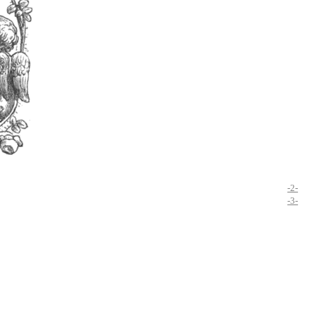
-2-
-3-