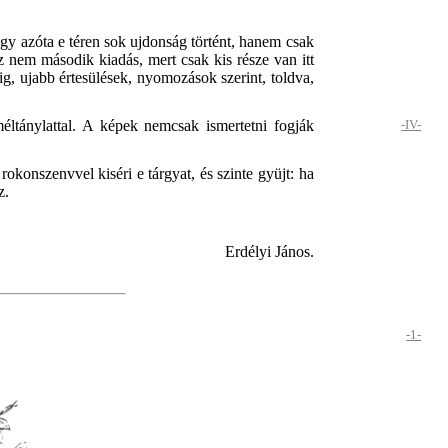
gy azóta e téren sok ujdonság történt, hanem csak
ez nem második kiadás, mert csak kis része van itt
ig, ujabb értesülések, nyomozások szerint, toldva,
éltánylattal. A képek nemcsak ismertetni fogják
-IV-
rokonszenvvel kiséri e tárgyat, és szinte gyüjt: ha
z.
Erdélyi János.
-1-