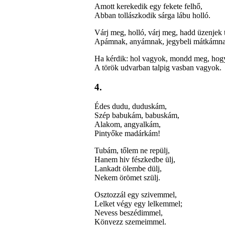
Amott kerekedik egy fekete felhő,
Abban tollászkodik sárga lábu holló.
Várj meg, holló, várj meg, hadd üzenjek 
Apámnak, anyámnak, jegybeli mátkámna
Ha kérdik: hol vagyok, mondd meg, hog
A török udvarban talpig vasban vagyok.
4.
Édes dudu, duduskám,
Szép babukám, babuskám,
Alakom, angyalkám,
Pintyőke madárkám!
Tubám, tőlem ne repülj,
Hanem hiv fészkedbe ülj,
Lankadt ölembe dülj,
Nekem örömet szülj.
Osztozzál egy szivemmel,
Lelket végy egy lelkemmel;
Nevess beszédimmel,
Könyezz szemeimmel.