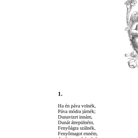
1.
Ha én páva volnék,
Páva módra járnék;
Dunavizet innám,
Dunát átrepülném,
Fenyőágra szálnék,
Fenyőmagot enném,