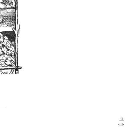
-II-
-III-