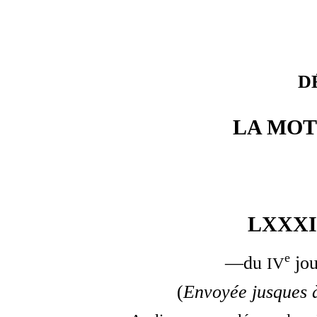
D
LA MOT
LXXXI
e
—du
jou
IV
(
Envoyée jusques à