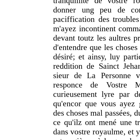
tranquillité de vostre 
donner ung peu de co
paciffication des trouble
m'ayez incontinent comman
devant toutz les aultres pr
d'entendre que les choses 
désiré; et ainsy, luy part
reddition de Sainct Jeha
sieur de La Personne v
responce de Vostre Ma
curieusement lyre par d
qu'encor que vous ayez 
des choses mal passées, du
ce qu'ilz ont mené une tr
dans vostre royaulme, et y