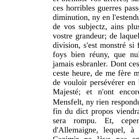
ces horribles guerres pass
diminution, ny en l'estendu
de vos subjectz, ains plu
vostre grandeur; de laque
division, s'est monstré si
foys bien réuny, que nu
jamais esbranler. Dont ces
ceste heure, de me fère m
de vouloir persévérer en
Majesté; et n'ont enco
Mensfelt, ny rien respond
fin du dict propos viendr
sera rompu. Et, cepe
d'Allemaigne, lequel, à