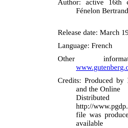
Author
: active 16th
Fénelon Bertrand
Release date
: March 1
Language
: French
Other infor
www.gutenberg.o
Credits
: Produced by 
and the Online
Distribute
http://www.pgdp.
file was produc
available