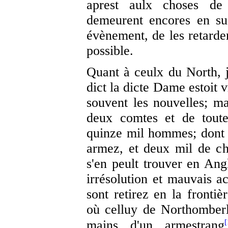
aprest aulx choses de F
demeurent encores en su
évènement, de les retarder
possible.
Quant à ceulx du North, j'
dict la dicte Dame estoit 
souvent les nouvelles; ma
deux comtes et de toute
quinze mil hommes; dont y
armez, et deux mil de ch
s'en peult trouver en Angl
irrésolution et mauvais a
sont retirez en la frontiè
où celluy de Northomber
[
mains d'un armestrang