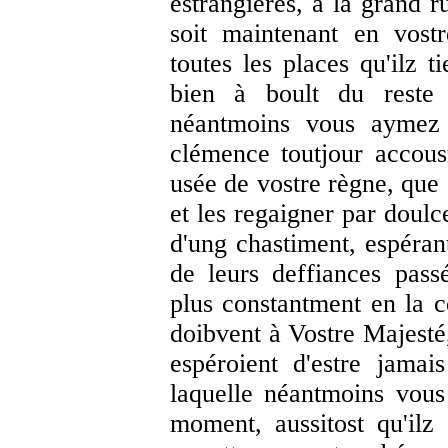
estrangières, à la grand r
soit maintenant en vost
toutes les places qu'ilz t
bien à boult du reste
néantmoins vous aymez 
clémence toutjour accous
usée de vostre règne, que 
et les regaigner par doulc
d'ung chastiment, espérant
de leurs deffiances pass
plus constantment en la co
doibvent à Vostre Majesté,
espéroient d'estre jama
laquelle néantmoins vous
moment, aussitost qu'ilz 