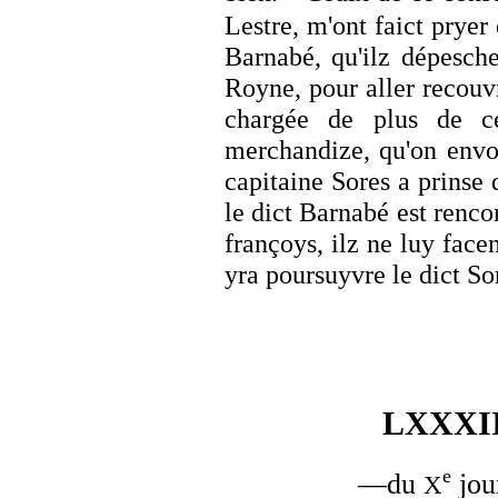
Lestre, m'ont faict prye
Barnabé, qu'ilz dépesch
Royne, pour aller recouv
chargée de plus de c
merchandize, qu'on envoy
capitaine Sores a prinse 
le dict Barnabé est renco
françoys, ilz ne luy facen
yra poursuyvre le dict So
LXXXI
e
—du
jou
X