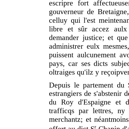
escripre fort affectueu
gouverneur de Bretaigne
celluy qui l'est meintena
libre et sûr accez aulx
demander justice; et que 
administrer eulx mesmes, 
puissent aulcunement avo
pays, car ses dicts subje
oltraiges qu'ilz y reçoipve
Depuis le partement du 
estrangiers de s'abstenir 
du Roy d'Espaigne et d
trafficqs par lettres, n
merchantz; et néantmoins
r
offert au dict S
Chapin d'a