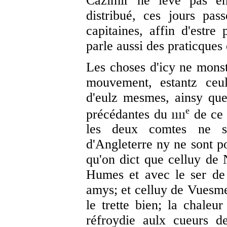
Cazimir ne lève pas enc
distribué, ces jours pa
capitaines, affin d'estre 
parle aussi des praticques
Les choses d'icy ne monst
mouvement, estantz ceu
d'eulz mesmes, ainsy qu
e
précédantes du ıııı
de ce 
les deux comtes ne 
d'Angleterre ny ne sont po
qu'on dict que celluy de
Humes et avec le ser de
amys; et celluy de Vuesme
le trette bien; la chaleur
réfroydie aulx cueurs d