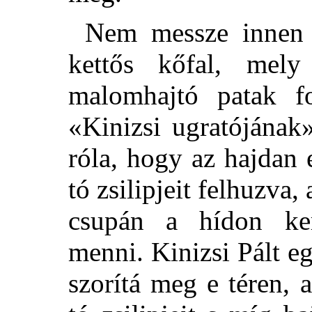
Nem messze innen a
kettős kőfal, mel
malomhajtó patak f
«Kinizsi ugratójának
róla, hogy az hajdan e
tó zsilipjeit felhuzva,
csupán a hídon kere
menni. Kinizsi Pált 
szorítá meg e téren, a