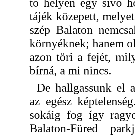
tó
helyén egy sivó h
tájék közepett, melye
szép Balaton nemcsak
környéknek; hanem ol
azon töri a fejét, mi
bírná, a mi nincs.
De hallgassunk el a
az egész képtelensé
sokáig fog így ragyo
Balaton-Füred par