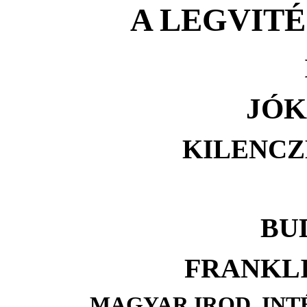
A LEGVITÉ
JÓK
KILENCZ
BU
FRANKL
MAGYAR IROD. IN