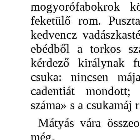
mogyorófabokrok kö
feketülő rom. Puszta
kedvencz vadászkastél
ebédből a torkos sz
kérdező királynak fu
csuka: nincsen máj
cadentiát mondott; 
száma» s a csukamáj r
Mátyás vára összeo
még.