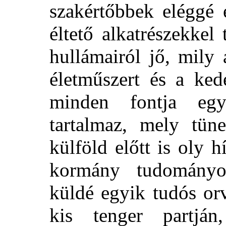
szakértőbbek eléggé
éltető alkatrészekkel
hullámairól jő, mily 
életműszert és a ked
minden fontja egy
tartalmaz, mely tü
külföld előtt is oly h
kormány tudományos
küldé egyik tudós or
kis tenger partj