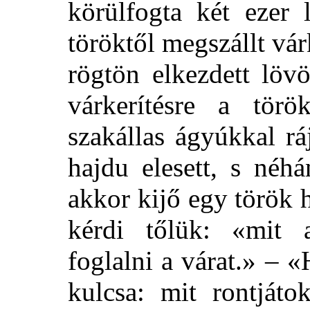
körülfogta két ezer 
töröktől megszállt vár
rögtön elkezdett löv
várkerítésre a tör
szakállas ágyúkkal r
hajdu elesett, s néhá
akkor kijő egy török 
kérdi tőlük: «mit 
foglalni a
várat.» – «
kulcsa: mit rontjáto