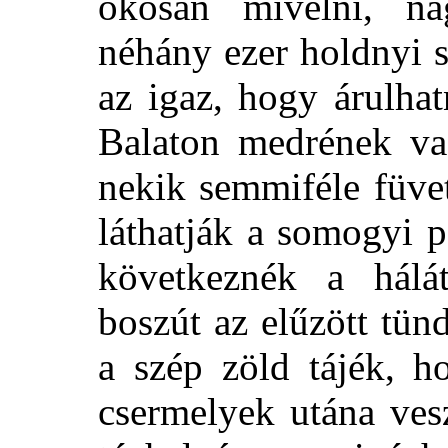
okosan mívelni, na
néhány ezer holdnyi s
az igaz, hogy árulha
Balaton medrének vas
nekik semmiféle füve
láthatják a somogyi 
következnék a hálát
boszút az elűzött tün
a szép zöld tájék, h
csermelyek utána ves