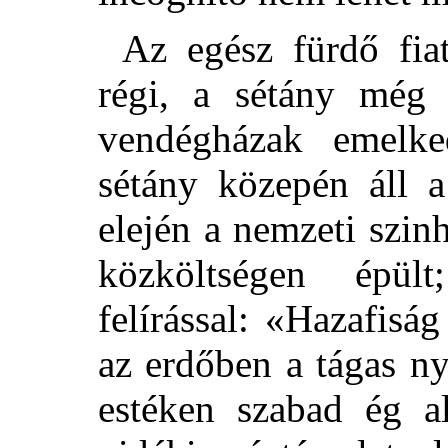
Az egész fürdő fia
régi, a sétány még
vendégházak emelke
sétány közepén áll a
elején a nemzeti szin
közköltségen épü
felírással: «Hazafisá
az erdőben a tágas ny
estéken szabad ég al