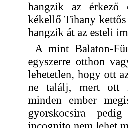
hangzik az érkező 
kékellő Tihany kettős 
hangzik át az esteli i
A mint Balaton-Füre
egyszerre otthon va
lehetetlen, hogy ott 
ne találj, mert ot
minden ember megis
gyorskocsira pedi
incognito nem lehet m