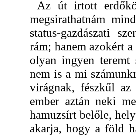
Az út irtott erdők
megsirathatnám minde
status-gazdászati sz
rám; hanem azokért a 
olyan ingyen teremt 
nem is a mi számunkr
virágnak, fészkűl az
ember aztán neki meg
hamuzsírt belőle, hely
akarja, hogy a föld h