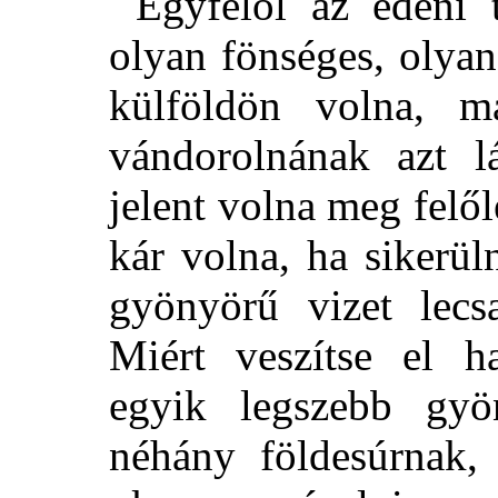
Egyfelől az édeni t
olyan fönséges, olya
külföldön volna, m
vándorolnának azt lá
jelent volna meg felől
kár volna, ha sikerü
gyönyörű vizet lecs
Miért veszítse el h
egyik legszebb gyö
néhány földesúrnak,