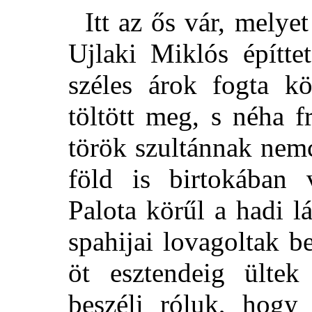
Itt az ős vár, melyet
Ujlaki Miklós építte
széles árok fogta kö
töltött meg, s néha f
török szultánnak nem
föld is birtokában 
Palota körűl a hadi 
spahijai lovagoltak b
öt esztendeig ülte
beszéli róluk, hogy