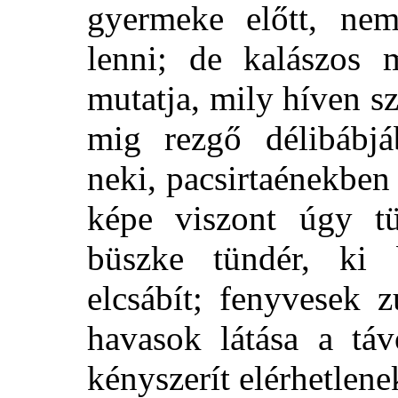
gyermeke előtt, nem
lenni; de kalászos 
mutatja, mily híven sz
mig rezgő délibábj
neki, pacsirtaénekben
képe viszont úgy tü
büszke tündér, ki 
elcsábít; fenyvesek z
havasok látása a tá
kényszerít elérhetlene