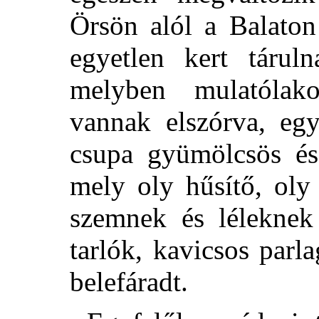
Örsön alól a Balaton
egyetlen kert táruln
melyben mulatólak
vannak elszórva, eg
csupa gyümölcsös és
mely oly hűsítő, oly
szemnek és léleknek 
tarlók, kavicsos par
belefáradt.