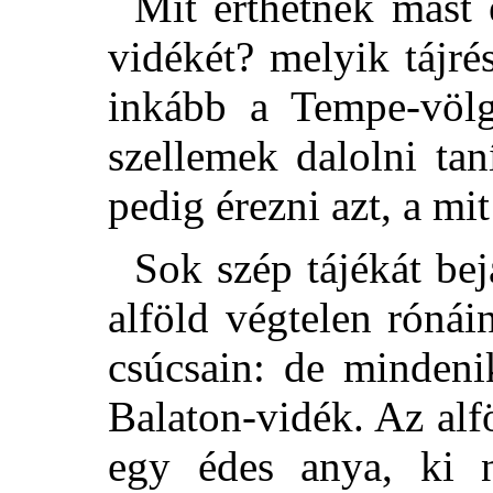
Mit érthetnék mást 
vidékét? melyik tájr
inkább a Tempe-völ
szellemek dalolni tan
pedig érezni azt, a mit
Sok szép tájékát be
alföld végtelen rónái
csúcsain: de mindeni
Balaton-vidék. Az alf
egy édes anya, ki 