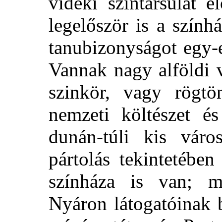
vidéki színtársulat e
legelőször is a szính
tanubizonyságot egy-
Vannak nagy alföldi 
szinkör,
vagy rögtön
nemzeti költészet é
dunán-túli kis váro
pártolás tekintetébe
színháza is van; mi
Nyáron látogatóinak 