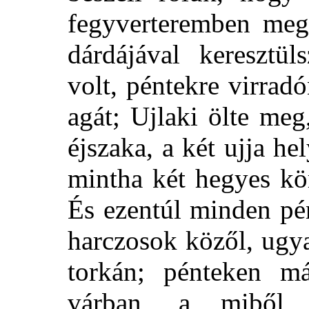
fegyverteremben megl
dárdájával keresztül
volt, péntekre virrad
agát; Ujlaki ölte me
éjszaka, a két ujja he
mintha két hegyes kö
És ezentúl minden pé
harczosok közől, ugy
torkán; pénteken má
várban, a miből