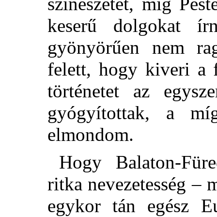
színészetét, míg Pes
keserű dolgokat í
gyönyörűen nem ra
felett, hogy kiveri 
történetet az egysz
gyógyítottak, a mí
elmondom.
Hogy Balaton-Für
ritka nevezetesség –
egykor tán egész Eu