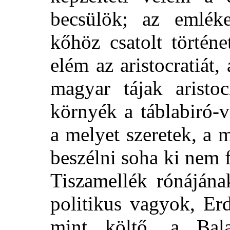
becsülök; az emlék
kőhöz csatolt történe
elém az aristocratiát,
magyar tájak aristoc
környék a táblabiró-v
a melyet szeretek, a 
beszélni soha ki nem
Tiszamellék rónájána
politikus vagyok, Er
mint költő, a Bal