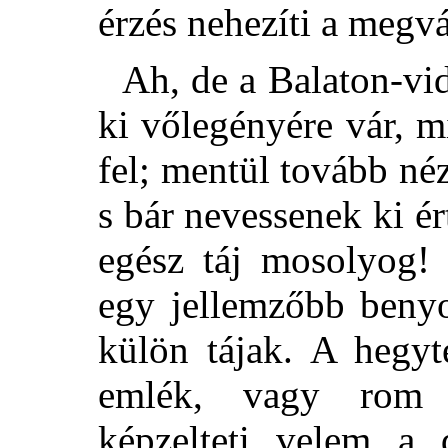
érzés nehezíti a megvá
Ah, de a Balaton-vi
ki vőlegényére vár, m
fel; mentül tovább né
s bár nevessenek ki é
egész táj mosolyog
egy jellemzőbb beny
külön tájak. A hegyt
emlék, vagy rom 
képzelteti velem a 