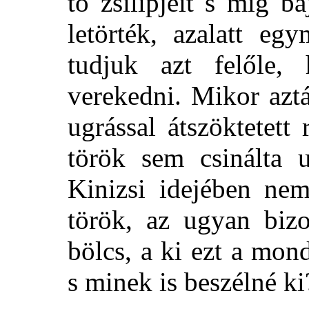
tó zsilipjeit s míg b
letörték, azalatt eg
tudjuk azt
felőle,
verekedni. Mikor aztá
ugrással átszöktetett
török sem csinálta 
Kinizsi idejében nem
török, az ugyan bizo
bölcs, a ki ezt a mond
s minek is beszélné ki