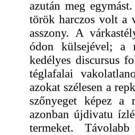
azután meg egymást.
török harczos volt a 
asszony. A várkastél
ódon külsejével; a 
kedélyes discursus fo
téglafalai vakolatla
azokat szélesen a rep
szőnyeget képez a r
azonban újdivatu ízlé
termeket. Távolab