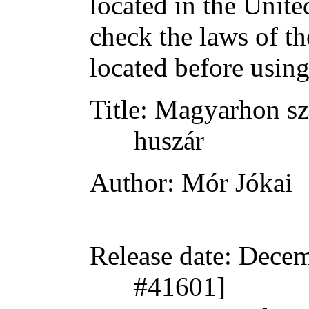
located in the Unite
check the laws of t
located before usin
Title
: Magyarhon sz
huszár
Author
: Mór Jókai
Release date
: Decem
#41601]