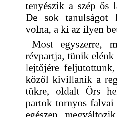
tenyészik a szép ős 
De sok tanulságot l
volna, a ki az ilyen be
Most egyszerre, m
révpartja, tünik elén
lejtőjére feljutottun
közől kivillanik a re
tükre, oldalt Örs h
partok tornyos falvai
egészen megváltozik