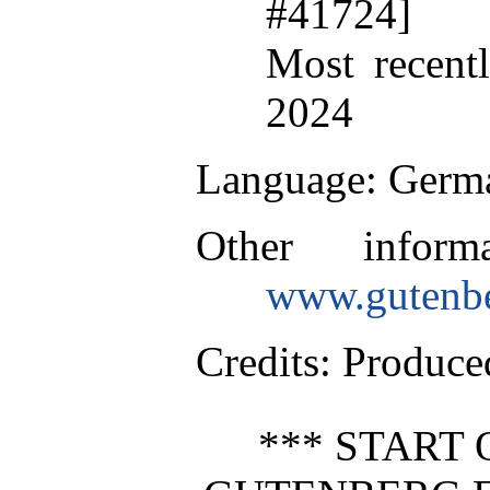
#41724]
Most recent
2024
Language
: Germ
Other inform
www.gutenbe
Credits
: Produce
*** START 