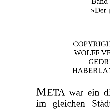
Band 
»Der 
COPYRIGH
WOLFF VE
GEDRU
HABERLAND
M
ETA war ein di
im gleichen Städ