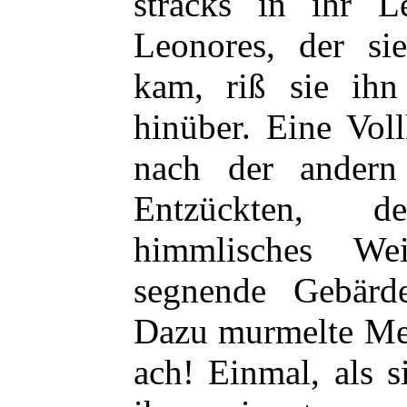
stracks in ihr 
Leonores, der si
kam, riß sie ih
hinüber. Eine Vol
nach der andern 
Entzückten, d
himmlisches We
segnende Gebärd
Dazu murmelte Meta
ach! Einmal, als 