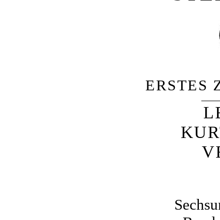
ERSTES 
L
KUR
V
Sechsu