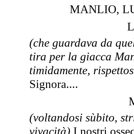
MANLIO, LU
L
(che guardava da quel
tira per la giacca Man
timidamente, rispetto
Signora....
(voltandosi sùbito, st
vivacità)
I nostri osse