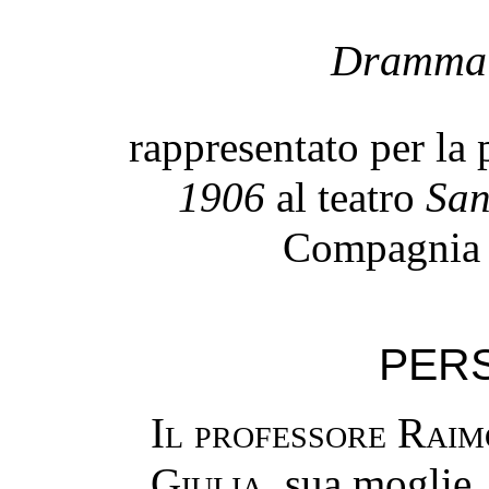
Dramma i
rappresentato per la 
1906
al teatro
San
Compagni
PER
Il professore Rai
Giulia
, sua moglie