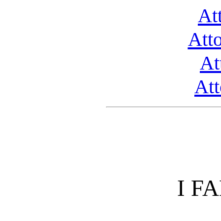
At
Att
At
Att
I F