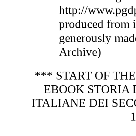
http://www.pgdp
produced from 
generously made
Archive)
*** START OF TH
EBOOK STORIA 
ITALIANE DEI SECO
1