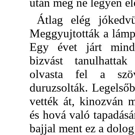
után meg ne legyen el
Átlag elég jókedv
Meggyujtották a lámp
Egy évet járt min
bizvást tanulhatt
olvasta fel a szö
duruzsolták. Legelsőb
vették át, kinozván 
és hová való tapadás
bajjal ment ez a dolog