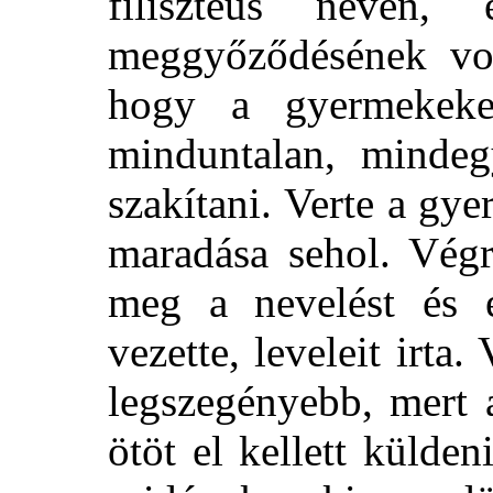
filiszteus nevén,
meggyőződésének vol
hogy a gyermekeket
minduntalan, mindegy
szakítani. Verte a gy
maradása sehol. Végr
meg a nevelést és 
vezette, leveleit irta
legszegényebb, mert 
ötöt el kellett külde