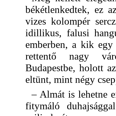
békétlenkedtek, ez a
vizes kolompér sercz
idillikus, falusi hang
emberben, a kik egy 
rettentő nagy vá
Budapestbe, holott a
eltünt, mint négy cse
– Almát is lehetne e
fitymáló duhajságga