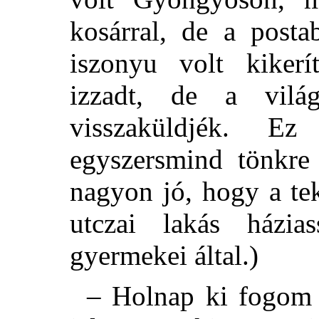
kosárral, de a posta
iszonyu volt kiker
izzadt, de a vilá
visszaküldjék. E
egyszersmind tönkre 
nagyon jó, hogy a te
utczai lakás házias
gyermekei által.)
– Holnap ki fogom 