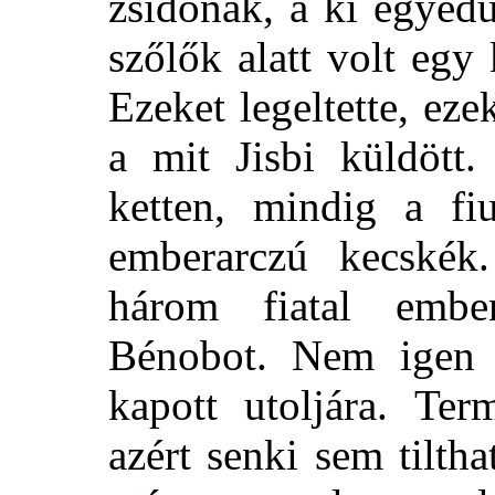
zsidónak, a ki egyedü
szőlők alatt volt egy 
Ezeket legeltette, eze
a mit Jisbi küldött
ketten, mindig a fiu
emberarczú kecské
három fiatal embe
Bénobot. Nem igen v
kapott utoljára. Ter
azért senki sem tilth