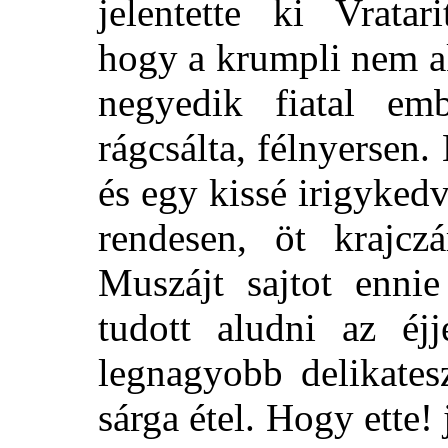
jelentette ki Vratar
hogy a krumpli nem ak
negyedik fiatal e
rágcsálta, félnyersen
és egy kissé irigyked
rendesen, öt krajczá
Muszájt sajtot enni
tudott aludni az éjj
legnagyobb delikates
sárga étel. Hogy ette!