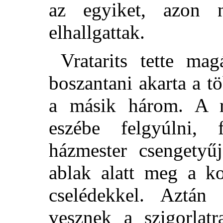
az egyiket, azon n
elhallgattak.
Vratarits tette ma
boszantani akarta a t
a másik három. A r
eszébe felgyúlni, 
házmester csengetyűj
ablak alatt meg a ko
cselédekkel. Aztán
vesznek a szigorlat