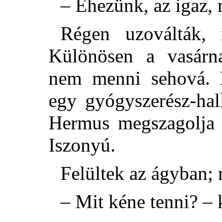
– Éhezünk, az igaz, 
Régen uzoválták, 
Különösen a vasárna
nem menni sehová. 
egy gyógyszerész-hal
Hermus megszagolja a
Iszonyú.
Felültek az ágyban; 
– Mit kéne tenni? – k