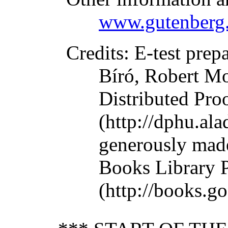
www.gutenberg.
Credits
: E-test prep
Bíró, Robert Mo
Distributed Pro
(http://dphu.al
generously made
Books Library P
(http://books.g