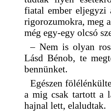
fiatal ember eljegyzi
rigorozumokra, meg arr
még egy-egy olcsó szer
– Nem is olyan ros
Lásd Bénob, te megte
bennünket.
Egészen fölélénkült
a mig csak tartott a 
hajnal lett, elaludtak.