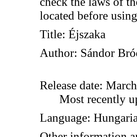
check the laws of t
located before usin
Title
: Éjszaka
Author
: Sándor Br
Release date
: March
Most recently u
Language
: Hungari
Other information a