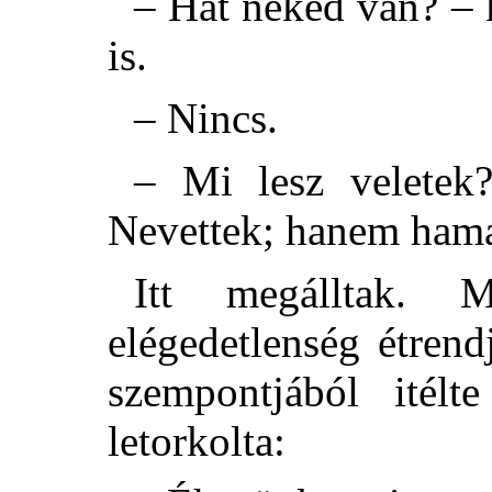
– Hát neked van? – 
is.
– Nincs.
– Mi lesz veletek?
Nevettek; hanem hama
Itt megálltak. M
elégedetlenség étren
szempontjából itélte
letorkolta: