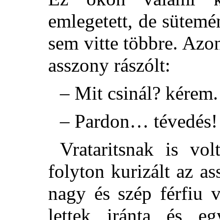
emlegetett, de sütemé
sem vitte többre. Azon
asszony rászólt:
– Mit csinál? kérem.
– Pardon… tévedés!
Vrataritsnak is vo
folyton kurizált az a
nagy és szép férfiu v
lettek iránta és e