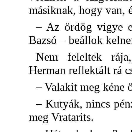
másiknak, hogy van, 
– Az ördög vigye ez
Bazsó – beállok kelne
Nem feleltek rája
Herman reflektált rá 
– Valakit meg kéne ö
– Kutyák, nincs pénz
meg Vratarits.