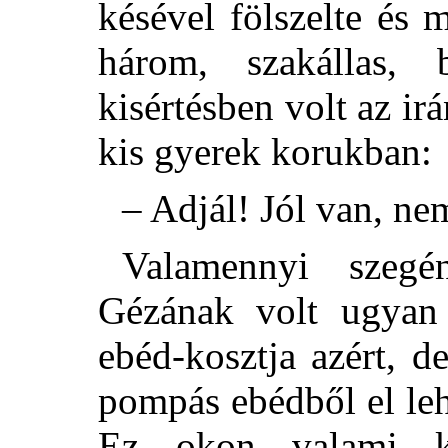
késével fölszelte és 
három, szakállas, 
kisértésben volt az ir
kis gyerek korukban:
– Adjál! Jól van, n
Valamennyi szegé
Gézának volt ugyan 
ebéd-kosztja azért, 
pompás ebédből el leh
Ez okon valami ké