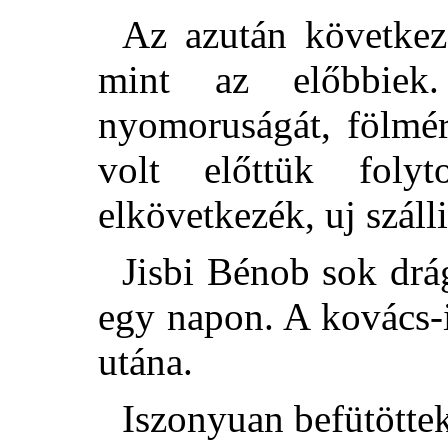
Az azután következ
mint az előbbiek
nyomoruságát, fölmért
volt előttük fol
elkövetkezék, uj szál
Jisbi Bénob sok drá
egy napon. A kovács-i
utána.
Iszonyuan befütötte