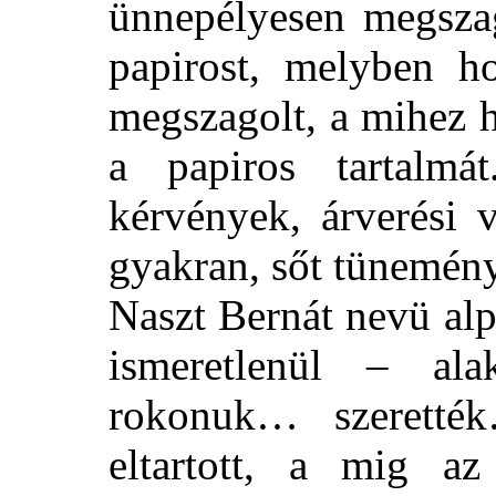
ünnepélyesen megszag
papirost, melyben ho
megszagolt, a mihez h
a papiros tartalmát
kérvények, árverési
gyakran, sőt tünemén
Naszt Bernát nevü alp
ismeretlenül – ala
rokonuk… szeretté
eltartott, a mig a