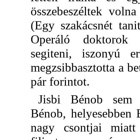
összebeszéltek volna
(Egy szakácsnét tanito
Operáló doktorok
segiteni, iszonyú e
megzsibbasztotta a be
pár forintot.
Jisbi Bénob sem v
Bénob, helyesebben B
nagy csontjai miatt