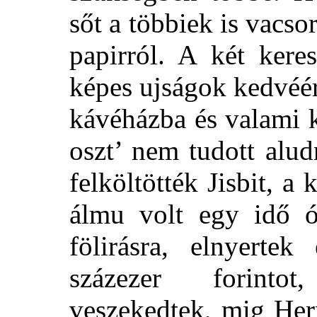
sőt a többiek is vacso
papirról. A két kere
képes ujságok kedvéér
kávéházba és valami k
oszt’ nem tudott alu
felköltötték Jisbit, a
álmu volt egy idő ó
fölirásra, elnyerte
százezer forintot
veszekedtek, mig Her