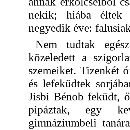
annak erkölcseiből cs
nekik; hiába éltek
negyedik éve: falusia
Nem tudtak egész 
közeledett a szigorl
szemeiket. Tizenkét ó
és lefeküdtek sorjáb
Jisbi Bénob feküdt, ő
pipáztak, egy kev
gimnáziumbeli tanára