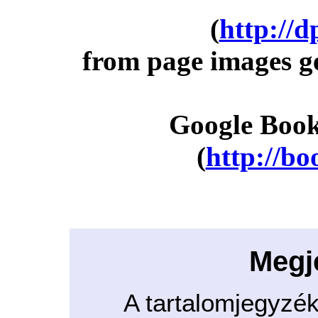
(
http://d
from page images g
Google Book
(
http://bo
Megj
A tartalomjegyzé