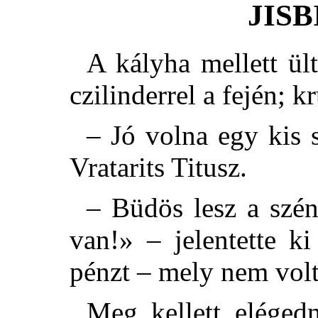
JISB
A kályha mellett ült
czilinderrel a fején; k
– Jó volna egy kis 
Vratarits Titusz.
– Büdös lesz a szén
van!» – jelentette k
pénzt – mely nem volt
Meg kellett eléged