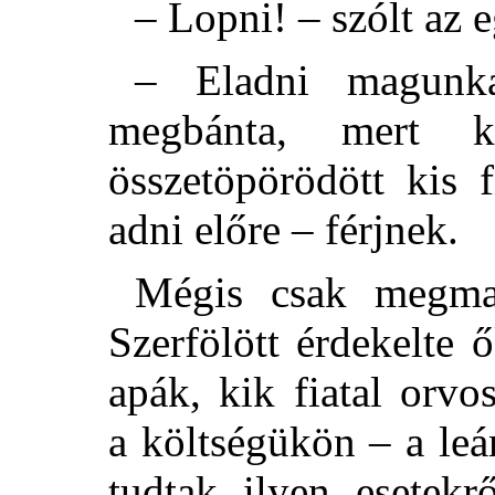
– Lopni! – szólt az 
– Eladni magunk
megbánta, mert k
összetöpörödött kis 
adni előre – férjnek.
Mégis csak megmar
Szerfölött érdekelte 
apák, kik fiatal orvo
a költségükön – a le
tudtak ilyen esetekr