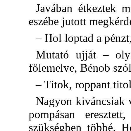
Javában étkeztek m
eszébe jutott megkérd
– Hol loptad a pénzt
Mutató ujját – oly
fölemelve, Bénob szól
– Titok, roppant tito
Nagyon kiváncsiak v
pompásan eresztet
szükségben többé. He