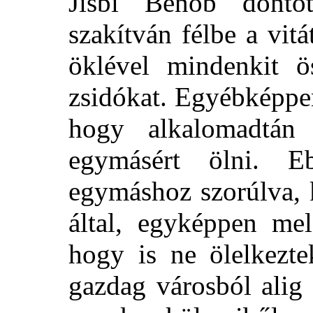
Jisbi Bénob döntöt
szakítván félbe a vit
öklével mindenkit ö
zsidókat. Egyébképpe
hogy alkalomadtán
egymásért ölni. 
egymáshoz szorúlva, 
által, egyképpen mel
hogy is ne ölelkezt
gazdag városból alig 