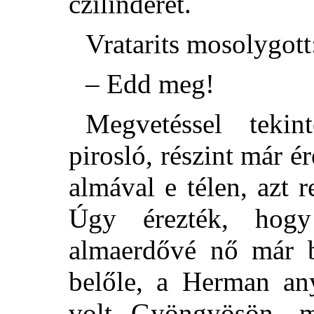
czilinderét.
Vratarits mosolygott
– Edd meg!
Megvetéssel tekin
pirosló, részint már ér
almával e télen, azt r
Úgy érezték, hogy 
almaerdővé nő már b
belőle, a Herman an
volt Gyöngyösön, m