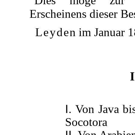
Dies möge zur
Erscheinens dieser Be
Leyden
im Januar 1
I
I.
Von Java bis
Socotora
II.
Von Arabien