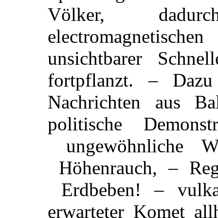
Völker, dadur
electromagnetisch
unsichtbarer Schne
fortpflanzt. – Daz
Nachrichten aus Ba
politische Demons
ungewöhnliche Wit
Höhenrauch, – Reg
Erdbeben! – vulka
erwarteter Komet all