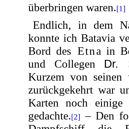
überbringen waren.
[1]
Endlich, in dem N
konnte ich Batavia v
Bord des
Etna
in Be
und Collegen
Dr.
Kurzem von seinen 
zurückgekehrt war un
Karten noch einige 
gedachte.
– Den fol
[2]
Dampfschiff die R