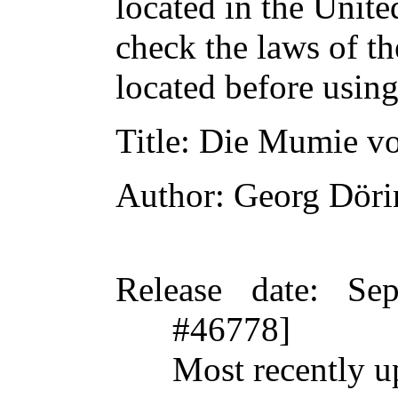
located in the Unite
check the laws of t
located before usin
Title
: Die Mumie vo
Author
: Georg Döri
Release date
: Se
#46778]
Most recently u