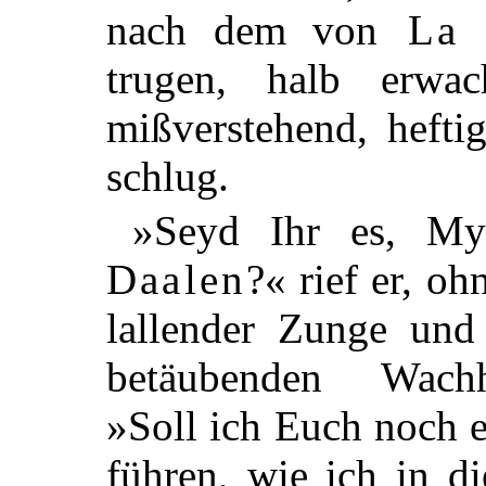
nach dem von
La 
trugen, halb erwa
mißverstehend, hefti
schlug.
»Seyd Ihr es, M
Daalen
?« rief er, o
lallender Zunge un
betäubenden Wachh
»Soll ich Euch noch 
führen, wie ich in d