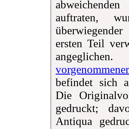
abweichende
auftraten, 
überwiegende
ersten Teil ver
angeglic
vorgenomme
befindet sich 
Die Originalvo
gedruckt; dav
Antiqua gedruc