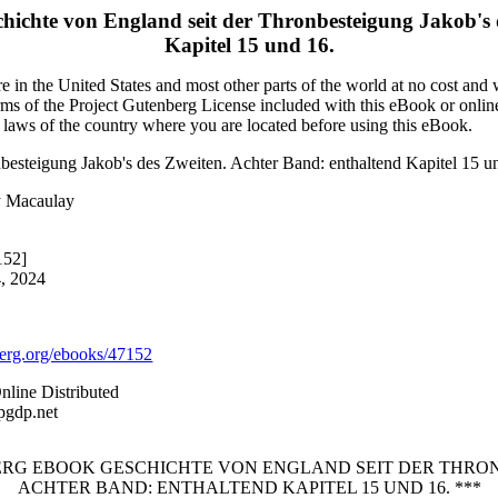
hichte von England seit der Thronbesteigung Jakob's 
Kapitel 15 und 16.
 in the United States and most other parts of the world at no cost and
terms of the Project Gutenberg License included with this eBook or onlin
e laws of the country where you are located before using this eBook.
nbesteigung Jakob's des Zweiten. Achter Band: enthaltend Kapitel 15 u
y Macaulay
152]
4, 2024
rg.org/ebooks/47152
nline Distributed
pgdp.net
BERG EBOOK GESCHICHTE VON ENGLAND SEIT DER THRON
ACHTER BAND: ENTHALTEND KAPITEL 15 UND 16. ***