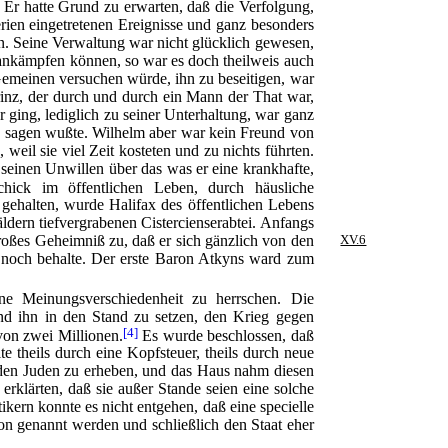
Er hatte Grund zu erwarten, daß die Verfolgung,
rien eingetretenen Ereignisse und ganz besonders
en. Seine Verwaltung war nicht glücklich gewesen,
ankämpfen können, so war es doch theilweis auch
Gemeinen versuchen würde, ihn zu beseitigen, war
Prinz, der durch und durch ein Mann der That war,
r ging, lediglich zu seiner Unterhaltung, war ganz
zu sagen wußte. Wilhelm aber war kein Freund von
eil sie viel Zeit kosteten und zu nichts führten.
 seinen Unwillen über das was er eine krankhafte,
hick im öffentlichen Leben, durch häusliche
 gehalten, wurde Halifax des öffentlichen Lebens
ldern tiefvergrabenen Cistercienserabtei. Anfangs
 großes Geheimniß zu, daß er sich gänzlich von den
XV.6
 noch behalte. Der erste Baron Atkyns ward zum
ne Meinungsverschiedenheit zu herrschen. Die
nd ihn in den Stand zu setzen, den Krieg gegen
[4]
 von zwei Millionen.
Es wurde beschlossen, daß
 theils durch eine Kopfsteuer, theils durch neue
den Juden zu erheben, und das Haus nahm diesen
 erklärten, daß sie außer Stande seien eine solche
kern konnte es nicht entgehen, daß eine specielle
tion genannt werden und schließlich den Staat eher