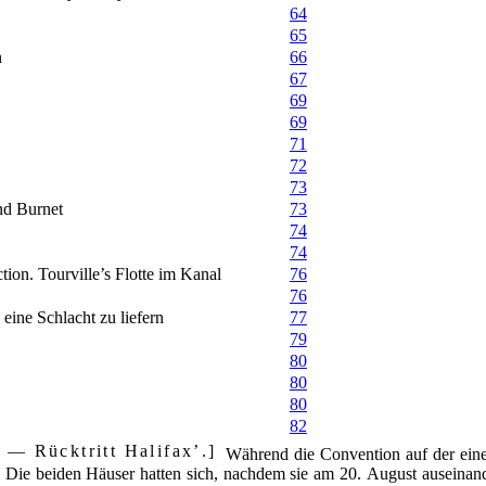
64
65
n
66
67
69
69
71
72
73
nd Burnet
73
74
74
tion. Tourville’s Flotte im Kanal
76
76
 eine Schlacht zu liefern
77
79
80
80
80
82
 — Rücktritt Halifax’.
Während die Convention auf der einen
er. Die beiden Häuser hatten sich, nachdem sie am 20. August auseina