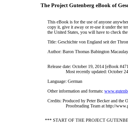
The Project Gutenberg eBook of
Gesc
This eBook is for the use of anyone anywhere
copy it, give it away or re-use it under the 
the United States, you will have to check th
Title
: Geschichte von England seit der Thro
Author
: Baron Thomas Babington Macaula
Release date
: October 19, 2014 [eBook #47
Most recently updated: October 2
Language
: German
Other information and formats
:
www.gutenbe
Credits
: Produced by Peter Becker and the O
Proofreading Team at http://www.
*** START OF THE PROJECT GUTEN