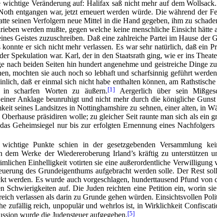
 wichtige Veränderung auf: Halifax saß nicht mehr auf dem Wollsack. 
Noth entgangen war, jetzt erneuert werden würde. Die während der Fe
hatte seinen Verfolgern neue Mittel in die Hand gegeben, ihm zu schad
ieben werden mußte, gegen welche keine menschliche Einsicht hätte 
eines Geistes zuzuschreiben. Daß eine zahlreiche Partei im Hause der 
konnte er sich nicht mehr verlassen. Es war sehr natürlich, daß ein 
er Spekulation war. Karl, der in den Staatsrath ging, wie er ins Theate
age nach beiden Seiten hin hundert angenehme und geistreiche Dinge 
, mochten sie auch noch so lebhaft und scharfsinnig geführt werden, w
inlich, daß er einmal sich nicht habe enthalten können, am Rathstische
[1]
, in scharfen Worten zu äußern.
Aergerlich über sein Mißgesc
 einer Anklage beunruhigt und nicht mehr durch die königliche Gunst
eit seines Landsitzes in Nottinghamshire zu sehnen, einer alten, in Wä
m Oberhause präsidiren
wolle; zu gleicher Seit raunte man sich als ein
das Geheimsiegel nur bis zur erfolgten Ernennung eines Nachfolgers
 wichtige Punkte schien in der gesetzgebenden Versammlung kei
 dem Werke der Wiedereroberung Irland’s kräftig zu unterstützen u
mlichen Einhelligkeit votirten sie eine außerordentliche Verwilligung
uerung des Grundeigenthums aufgebracht werden solle. Der Rest sollte
t werden. Es wurde auch vorgeschlagen, hunderttausend Pfund von 
 Schwierigkeiten auf. Die Juden reichten eine Petition ein, worin sie
ich verlassen als darin zu Grunde gehen würden. Einsichtsvollen Politi
e zufällig reich, unpopulär und wehrlos ist, in Wirklichkeit Confisca
[5]
ussion wurde die Judensteuer aufgegeben.