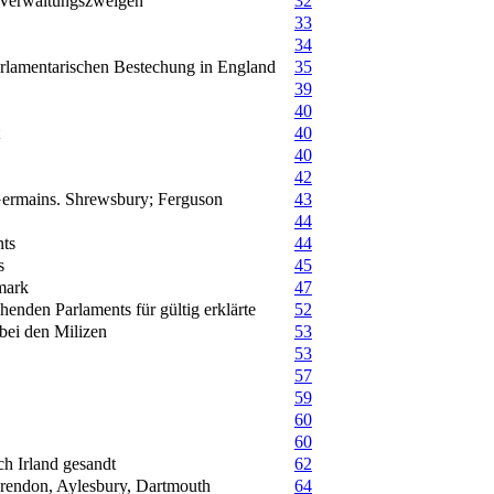
 Verwaltungszweigen
32
33
34
arlamentarischen Bestechung in England
35
39
40
40
40
42
Germains. Shrewsbury; Ferguson
43
44
nts
44
s
45
mark
47
henden Parlaments für gültig erklärte
52
bei den Milizen
53
53
57
59
60
60
h Irland gesandt
62
larendon, Aylesbury, Dartmouth
64