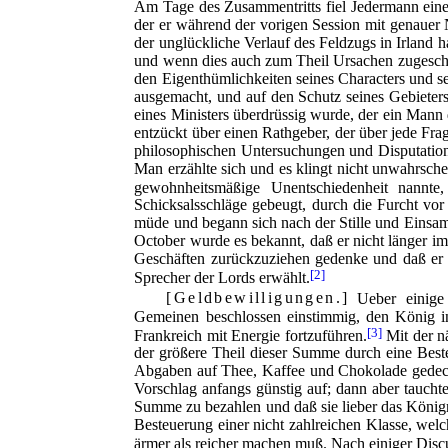
Am Tage des Zusammentritts fiel Jedermann eine
der er während der vorigen Session mit genauer 
der unglückliche Verlauf des Feldzugs in Irland 
und wenn dies auch zum Theil Ursachen zugeschr
den Eigenthümlichkeiten seines Characters und s
ausgemacht, und auf den Schutz seines Gebieters 
eines Ministers überdrüssig wurde, der ein Mann d
entzückt über einen Rathgeber, der über jede Fr
philosophischen Untersuchungen und Disputationen
Man erzählte sich und es klingt nicht unwahrsche
gewohnheitsmäßige Unentschiedenheit nannte
Schicksalsschläge gebeugt, durch die Furcht vor
müde und begann sich nach der Stille und Einsamk
October wurde es bekannt, daß er nicht länger i
Geschäften zurückzuziehen gedenke und daß er 
[2]
Sprecher der Lords erwählt.
Geldbewilligungen.
Ueber einige
Gemeinen beschlossen einstimmig, den König in
[3]
Frankreich mit Energie fortzuführen.
Mit der nä
der größere Theil dieser Summe durch eine Beste
Abgaben auf Thee, Kaffee und Chokolade gedeck
Vorschlag anfangs günstig auf; dann aber tauchten
Summe zu bezahlen und daß sie lieber das Königre
Besteuerung einer nicht zahlreichen Klasse, welch
ärmer als reicher machen muß. Nach einiger Disc