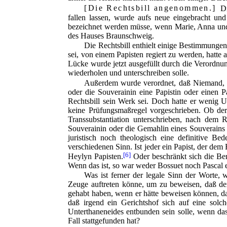
Die Rechtsbill angenommen.
Di
fallen lassen, wurde aufs neue eingebracht u
bezeichnet werden müsse, wenn Marie, Anna und 
des Hauses Braunschweig.
Die Rechtsbill enthielt einige Bestimmunge
sei, von einem Papisten regiert zu werden, hatte 
Lücke wurde jetzt ausgefüllt durch die Verordnu
wiederholen und unterschreiben solle.
Außerdem wurde verordnet, daß Niemand, d
oder die Souverainin eine Papistin oder einen P
Rechtsbill sein Werk sei. Doch hatte er wenig Urs
keine Prüfungsmaßregel vorgeschrieben. Ob der
Transsubstantiation unterschrieben, nach dem 
Souverainin oder die Gemahlin eines Souverains Pa
juristisch noch theologisch eine definitive B
verschiedenen Sinn. Ist jeder ein Papist, der dem
[6]
Heylyn Papisten.
Oder beschränkt sich die Ben
Wenn das ist, so war weder Bossuet noch Pascal e
Was ist ferner der legale Sinn der Worte, 
Zeuge auftreten könne, um zu beweisen, daß de
gehabt haben, wenn er hätte beweisen können, da
daß irgend ein Gerichtshof sich auf eine sol
Unterthaneneides entbunden sein solle, wenn das 
Fall stattgefunden hat?