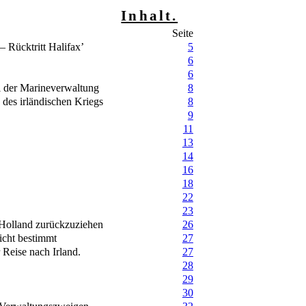
Inhalt.
Seite
 Rücktritt Halifax’
5
6
6
i der Marineverwaltung
8
des irländischen Kriegs
8
9
11
13
14
16
18
22
23
 Holland zurückzuziehen
26
icht bestimmt
27
 Reise nach Irland.
27
28
29
30