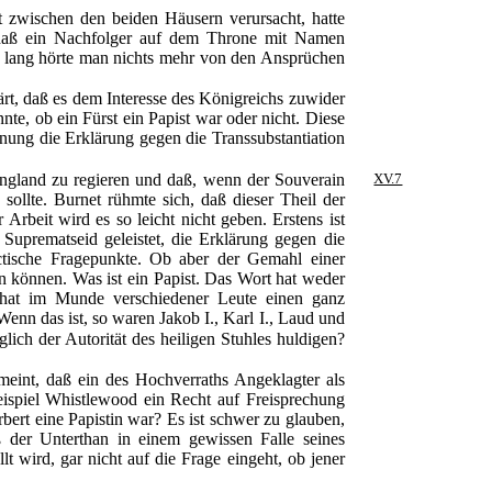
it zwischen den beiden Häusern verursacht, hatte
, daß ein Nachfolger auf dem Throne mit Namen
e lang hörte man nichts mehr von den Ansprüchen
rt, daß es dem Interesse des Königreichs zuwider
nte, ob ein Fürst ein Papist war oder nicht. Diese
nung die Erklärung gegen die Transsubstantiation
in England zu regieren und daß, wenn der Souverain
XV.7
sollte. Burnet rühmte sich, daß dieser Theil der
 Arbeit wird es so leicht nicht geben. Erstens ist
uprematseid geleistet, die Erklärung gegen die
actische Fragepunkte. Ob aber der Gemahl einer
ten können. Was ist ein Papist. Das Wort hat weder
nd hat im Munde verschiedener Leute einen ganz
Wenn das ist, so waren Jakob I., Karl I., Laud und
ch der Autorität des heiligen Stuhles huldigen?
meint, daß ein des Hochverraths Angeklagter als
ispiel Whistlewood ein Recht auf Freisprechung
ert eine Papistin war? Es ist schwer zu glauben,
 der Unterthan in einem gewissen Falle seines
t wird, gar nicht auf die Frage eingeht, ob jener