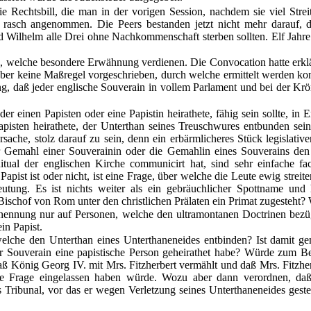
e Rechtsbill, die man in der vorigen Session, nachdem sie viel Stre
nd rasch angenommen. Die Peers bestanden jetzt nicht mehr darauf
Wilhelm alle Drei ohne Nachkommenschaft sterben sollten. Elf Jahr
n, welche besondere Erwähnung verdienen. Die Convocation hatte erklä
aber keine Maßregel vorgeschrieben, durch welche ermittelt werden kon
ng, daß jeder englische Souverain in vollem Parlament und bei der Krö
er einen Papisten oder
eine Papistin heirathete, fähig sein sollte, 
apisten heirathete, der Unterthan seines Treuschwures entbunden sein 
ache, stolz darauf zu sein, denn ein erbärmlicheres Stück legislativer
 Gemahl einer Souverainin oder die Gemahlin eines Souverains den S
Ritual der englischen Kirche communicirt hat, sind sehr einfache f
pist ist oder nicht, ist eine Frage, über welche die Leute ewig strei
edeutung. Es ist nichts weiter als ein gebräuchlicher Spottname u
 Bischof von Rom unter den christlichen Prälaten ein Primat zugesteht? 
ennung nur auf Personen, welche den ultramontanen Doctrinen bezügli
in Papist.
welche den Unterthan eines Unterthaneneides entbinden? Ist damit ge
r Souverain eine papistische Person geheirathet habe? Würde zum Be
ß König Georg IV. mit Mrs. Fitzherbert vermählt und daß Mrs. Fitzherb
che Frage eingelassen haben würde. Wozu aber dann verordnen, daß
Tribunal, vor das er wegen Verletzung seines Unterthaneneides gestell