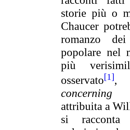
storie più o m
Chaucer potreb
romanzo d
popolare nel 
più verisim
[1]
osservato
,
concerning
attribuita a W
si racconta