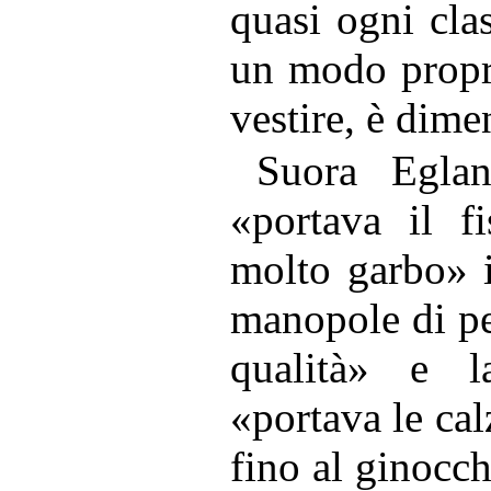
quasi ogni cla
un modo propri
vestire, è dime
Suora Eglan
«portava il f
molto garbo» 
manopole di pel
qualità» e 
«portava le cal
fino al ginocch