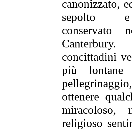
canonizzato,
ed
sepolto e 
conservato n
Canterbury
concittadini v
più lontane d
pellegrinag
ottenere qualc
miracoloso,
religioso sent