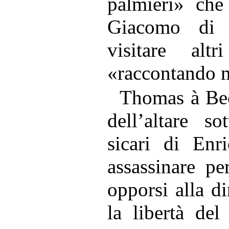
palmieri» che
Giacomo di 
visitare al
«raccontando m
Thomas à Bec
dell’altare s
sicari di Enr
assassinare pe
opporsi alla d
la libertà del