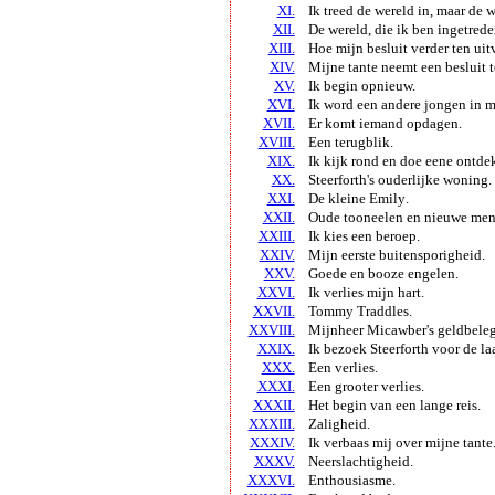
XI.
Ik treed de wereld in, maar de w
XII.
De wereld, die ik ben ingetrede
XIII.
Hoe mijn besluit verder ten uit
XIV.
Mijne tante neemt een besluit 
XV.
Ik begin opnieuw.
XVI.
Ik word een andere jongen in m
XVII.
Er komt iemand opdagen.
XVIII.
Een terugblik.
XIX.
Ik kijk rond en doe eene ontde
XX.
Steerforth's
ouderlijke woning.
XXI.
De kleine
Emily
.
XXII.
Oude tooneelen en nieuwe men
XXIII.
Ik kies een beroep.
XXIV.
Mijn eerste buitensporigheid.
XXV.
Goede en booze engelen.
XXVI.
Ik verlies mijn hart.
XXVII.
Tommy Traddles.
XXVIII.
Mijnheer
Micawber's
geldbele
XXIX.
Ik bezoek
Steerforth
voor de la
XXX.
Een verlies.
XXXI.
Een grooter verlies.
XXXII.
Het begin van een lange reis.
XXXIII.
Zaligheid.
XXXIV.
Ik verbaas mij over mijne tante
XXXV.
Neerslachtigheid.
XXXVI.
Enthousiasme.