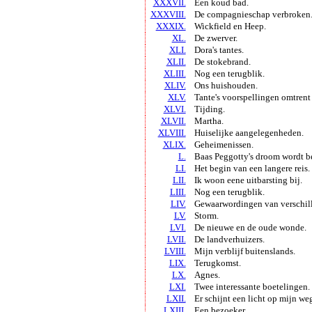
XXXVII.
Een koud bad.
XXXVIII.
De compagnieschap verbroken
XXXIX.
Wickfield
en
Heep
.
XL.
De zwerver.
XLI.
Dora's
tantes.
XLII.
De stokebrand.
XLIII.
Nog een terugblik.
XLIV.
Ons huishouden.
XLV.
Tante's voorspellingen omtren
XLVI.
Tijding.
XLVII.
Martha.
XLVIII.
Huiselijke aangelegenheden.
XLIX.
Geheimenissen.
L.
Baas
Peggotty's
droom wordt b
LI.
Het begin van een langere reis.
LII.
Ik woon eene uitbarsting bij.
LIII.
Nog een terugblik.
LIV.
Gewaarwordingen van verschil
LV.
Storm.
LVI.
De nieuwe en de oude wonde.
LVII.
De landverhuizers.
LVIII.
Mijn verblijf buitenslands.
LIX.
Terugkomst.
LX.
Agnes.
LXI.
Twee interessante boetelingen.
LXII.
Er schijnt een licht op mijn we
LXIII.
Een bezoeker.