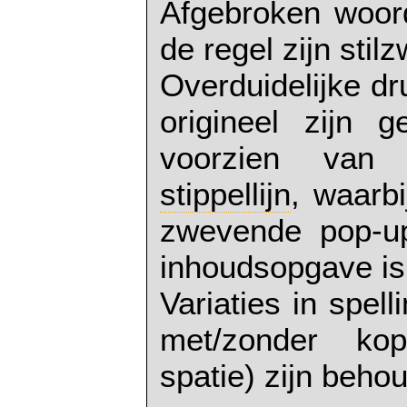
Afgebroken woor
de regel zijn stil
Overduidelijke dr
origineel zijn g
voorzien va
stippellijn
, waarb
zwevende pop-up
inhoudsopgave is
Variaties in spel
met/zonder kop
spatie) zijn beho