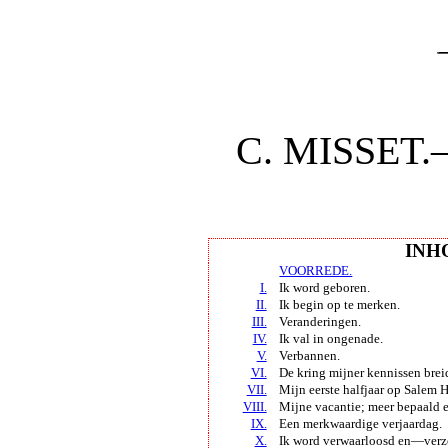
C. MISSET
INH
VOORREDE.
I.
Ik word geboren.
II.
Ik begin op te merken.
III.
Veranderingen.
IV.
Ik val in ongenade.
V.
Verbannen.
VI.
De kring mijner kennissen breid
VII.
Mijn eerste halfjaar op
Salem 
VIII.
Mijne vacantie; meer bepaald 
IX.
Een merkwaardige verjaardag.
X.
Ik word verwaarloosd en—verz