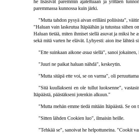
he lisäsivät paremmin ajateltuaan ja yrittäen tunno
paremmassa kunnossa kuin järki.
"Mutta tahdon pysyä aivan erilläni poliisista", väiti
"Haluan vain laskeutua Itäpäähän ja tutustua siihen o
Haluan tietää, miten ihmiset siellä asuvat ja miksi he a
sekä mitä varten he elävät. Lyhyesti: aion itse lähteä 
"Ette suinkaan aikone
asua
siellä", sanoi jokainen,
"Juuri ne paikat haluan nähdä", keskeytin.
"Mutta sitäpä ette voi, se on varma", oli peruuttama
"Sitä kuullakseni en ole tullut luoksenne", vastasi
Itäpäästä, päästäkseni jotenkin alkuun."
"Mutta mehän emme tiedä mitään Itäpäästä. Se on tuo
"Sitten lähden Cookien luo", ilmaisin heille.
"Tehkää se", sanoivat he helpottuneina. "Cookit va