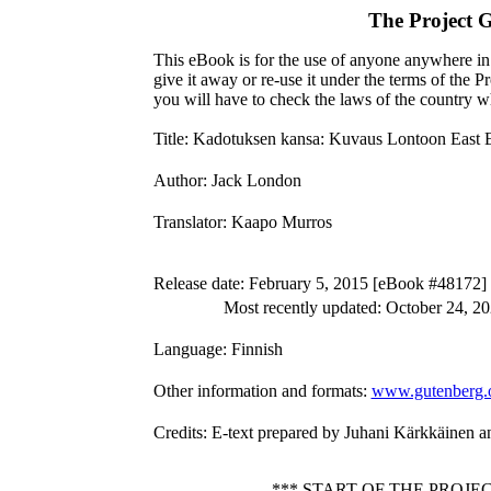
The Project 
This eBook is for the use of anyone anywhere in 
give it away or re-use it under the terms of the 
you will have to check the laws of the country w
Title
: Kadotuksen kansa: Kuvaus Lontoon East E
Author
: Jack London
Translator
: Kaapo Murros
Release date
: February 5, 2015 [eBook #48172]
Most recently updated: October 24, 2
Language
: Finnish
Other information and formats
:
www.gutenberg.
Credits
: E-text prepared by Juhani Kärkkäinen 
*** START OF THE PRO