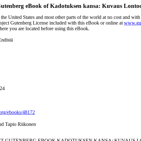
Gutenberg eBook of
Kadotuksen kansa: Kuvaus Lontoo
the United States and most other parts of the world at no cost and with
Project Gutenberg License included with this eBook or online at
www.gut
here you are located before using this eBook.
ndistä
024
org/ebooks/48172
and Tapio Riikonen
JECT GUTENBERG EBOOK KADOTUKSEN KANSA: KUVAUS L