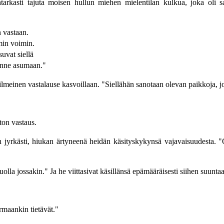
ntarkasti tajuta moisen hullun miehen mielentilan kulkua, joka oli s
n vastaan.
min voimin.
suvat siellä
sinne asumaan."
 ilmeinen vastalause kasvoillaan. "Siellähän sanotaan olevan paikkoja, 
ton vastaus.
n jyrkästi, hiukan ärtyneenä heidän käsityskykynsä vajavaisuudesta. "Ole
lla jossakin." Ja he viittasivat käsillänsä epämääräisesti siihen suunta
rmaankin tietävät."