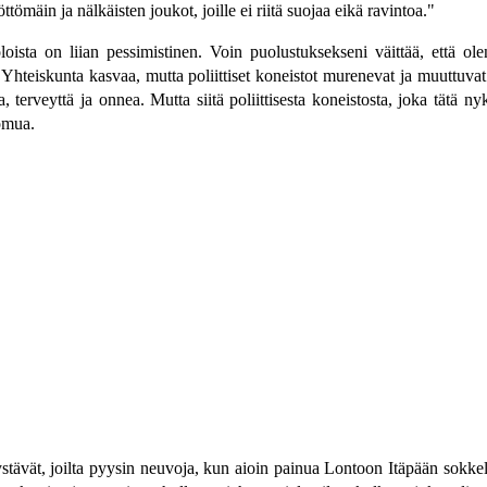
öttömäin ja nälkäisten joukot, joille ei riitä suojaa eikä ravintoa."
loista on liian pessimistinen. Voin puolustuksekseni väittää, että ole
a. Yhteiskunta kasvaa, mutta poliittiset koneistot murenevat ja muuttuva
 terveyttä ja onnea. Mutta siitä poliittisesta koneistosta, joka tätä n
omua.
ystävät, joilta pyysin neuvoja, kun aioin painua Lontoon Itäpään sokkel