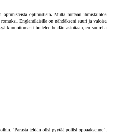
n optimisteista optimistisin. Mutta mittaan ihmiskuntoa
t romuksi. Englantilaisilla on nähdäkseni suuri ja valoisa
ykyä kunnottomasti hoitelee heidän asioitaan, en suurelta
oihin. "Parasta teidän olisi pyytää poliisi oppaaksenne",