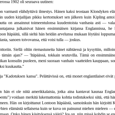
rossa 1902 oli seuraava uutinen:
 varmasti elähdyttävä ilmestys. Hänen kaksi teostaan Klondyken el
uden kirjailijan pikku kertomukset sen jälkeen kuin Kipling antoi ma
utta on ansainnut toimeentulonsa kuudentoista vanhasta asti — valaan
ntajansa julkaisivat hänen ensimmäisen kirjansa Englannissa, he k
 Itäpäätä, sillä sieltä hän heidän arvelunsa mukaan löytäisi loppumatto
asta, sanoen toivovansa, että voisi tulla — joskus.
nttoriin. Siellä oltiin riemastuneita hänet nähtäessä ja kysyttiin, mil
oko tämän ajan?' — 'Itäpäässä, tokkain seutuvilla. Tämä on ensimmäine
n konsulin puoleen, meni suoraan vanhain vaatteiden kauppaan, sonn
aksi kuukautta."
 "Kadotuksen kansa". Pelättävissä on, että monet englantilaiset eivät p
n hän ei ole niitä amerikkalaisia, jotka aina kantavat kaunaa Englan
u") voidaan merkitä lukemattomia kohtia todistukseksi siitä, että hän su
imeen. Hän on kirjoittanut Lontoon Itäpäästä, samoinkuin hän kirjoitti 
ien elämästä sellaisena kuin se kuva on painunut miehen mieleen — e
tkimaan. Onko hänen käsityksensä väärä? Jos on, niin missä kohdin se ere