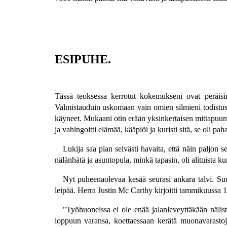
ESIPUHE.
Tässä teoksessa kerrotut kokemukseni ovat peräisin
Valmistauduin uskomaan vain omien silmieni todistusta, 
käyneet. Mukaani otin erään yksinkertaisen mittapuun, j
ja vahingoitti elämää, kääpiöi ja kuristi sitä, se oli pah
Lukija saa pian selvästi havaita, että näin paljon s
nälänhätä ja asuntopula, minkä tapasin, oli alituista 
Nyt puheenaolevaa kesää seurasi ankara talvi. Su
leipää. Herra Justin Mc Carthy kirjoitti tammikuuss
"Työhuoneissa ei ole enää jalanleveyttäkään nälist
loppuun varansa, koettaessaan kerätä muonavarastoja