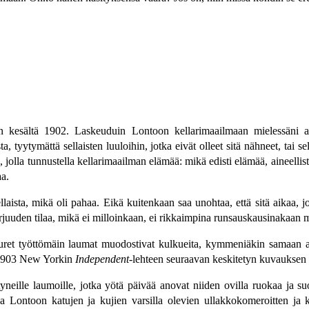
 kesältä 1902. Laskeuduin Lontoon kellarimaailmaan mielessäni aat
tyytymättä sellaisten luuloihin, jotka eivät olleet sitä nähneet, tai sel
olla tunnustella kellarimaailman elämää: mikä edisti elämää, aineellista
aa.
ellaista, mikä oli pahaa. Eikä kuitenkaan saa unohtaa, että sitä aikaa, 
kurjuuden tilaa, mikä ei milloinkaan, ei rikkaimpina runsauskausinakaan
uret työttömäin laumat muodostivat kulkueita, kymmeniäkin samaan ai
a 1903 New Yorkin
Independent
-lehteen seuraavan keskitetyn kuvauksen
yneille laumoille, jotka yötä päivää anovat niiden ovilla ruokaa ja su
 Lontoon katujen ja kujien varsilla olevien ullakkokomeroitten ja kel