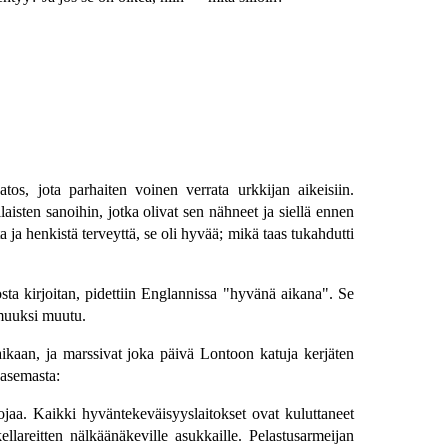
os, jota parhaiten voinen verrata urkkijan aikeisiin.
laisten sanoihin, jotka olivat sen nähneet ja siellä ennen
 ja henkistä terveyttä, se oli hyvää; mikä taas tukahdutti
josta kirjoitan, pidettiin Englannissa "hyvänä aikana". Se
 muuksi muutu.
kaan, ja marssivat joka päivä Lontoon katuja kerjäten
 asemasta:
ojaa. Kaikki hyväntekeväisyyslaitokset ovat kuluttaneet
lareitten nälkäänäkeville asukkaille. Pelastusarmeijan