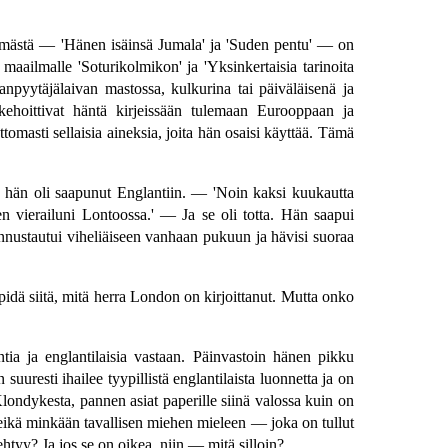
ämästä — 'Hänen isäinsä Jumala' ja 'Suden pentu' — on
ailmalle 'Soturikolmikon' ja 'Yksinkertaisia tarinoita
pyytäjälaivan mastossa, kulkurina tai päiväläisenä ja
ehoittivat häntä kirjeissään tulemaan Eurooppaan ja
masti sellaisia aineksia, joita hän osaisi käyttää. Tämä
loin hän oli saapunut Englantiin. — 'Noin kaksi kuukautta
n vierailuni Lontoossa.' — Ja se oli totta. Hän saapui
ustautui viheliäiseen vanhaan pukuun ja hävisi suoraa
idä siitä, mitä herra London on kirjoittanut. Mutta onko
tia ja englantilaisia vastaan. Päinvastoin hänen pikku
uresti ihailee tyypillistä englantilaista luonnetta ja on
Klondykesta, pannen asiat paperille siinä valossa kuin on
ikä minkään tavallisen miehen mieleen — joka on tullut
htyy? Ja jos se on oikea, niin — mitä silloin?