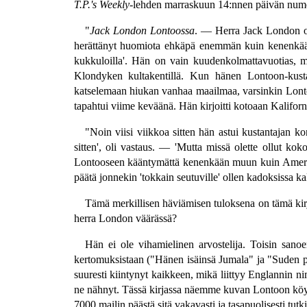
T.P.'s Weekly
-lehden marraskuun 14:nnen päivän nume
"
Jack London Lontoossa
. — Herra Jack London on
herättänyt huomiota ehkäpä enemmän kuin kenenkään u
kukkuloilla'. Hän on vain kuudenkolmattavuotias, m
Klondyken kultakentillä. Kun hänen Lontoon-kusta
katselemaan hiukan vanhaa maailmaa, varsinkin Lontoon
tapahtui viime keväänä. Hän kirjoitti kotoaan Kaliforni
"Noin viisi viikkoa sitten hän astui kustantajan ko
sitten', oli vastaus. — 'Mutta missä olette ollut k
Lontooseen kääntymättä kenenkään muun kuin Amerika
päätä jonnekin 'tokkain seutuville' ollen kadoksissa k
Tämä merkillisen häviämisen tuloksena on tämä kirja
herra London väärässä?
Hän ei ole vihamielinen arvostelija. Toisin sanoe
kertomuksistaan ("Hänen isäinsä Jumala" ja "Suden pent
suuresti kiintynyt kaikkeen, mikä liittyy Englannin n
ne nähnyt. Tässä kirjassa näemme kuvan Lontoon köyh
7000 mailin päästä sitä vakavasti ja tasapuolisesti tu