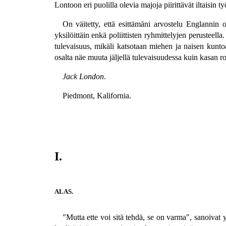
Lontoon eri puolilla olevia majoja piirittävät iltaisin ty
On väitetty, että esittämäni arvostelu Englannin o
yksilöittäin enkä poliittisten ryhmittelyjen perusteell
tulevaisuus, mikäli katsotaan miehen ja naisen kuntoa,
osalta näe muuta jäljellä tulevaisuudessa kuin kasan r
Jack London
.
Piedmont, Kalifornia.
I.
ALAS.
"Mutta ette voi sitä tehdä, se on varma", sanoivat 