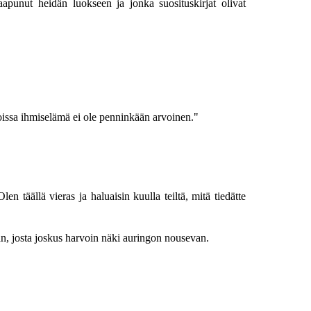
aapunut heidän luokseen ja jonka suosituskirjat olivat
joissa ihmiselämä ei ole penninkään arvoinen."
n täällä vieras ja haluaisin kuulla teiltä, mitä tiedätte
an, josta joskus harvoin näki auringon nousevan.