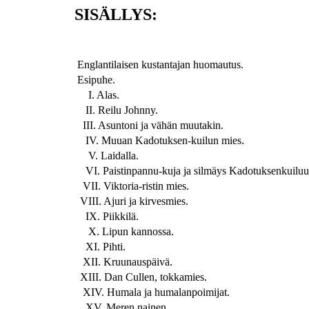
SISÄLLYS:
Englantilaisen kustantajan huomautus.
Esipuhe.
I. Alas.
II. Reilu Johnny.
III. Asuntoni ja vähän muutakin.
IV. Muuan Kadotuksen-kuilun mies.
V. Laidalla.
VI. Paistinpannu-kuja ja silmäys Kadotuksenkuiluu
VII. Viktoria-ristin mies.
VIII. Ajuri ja kirvesmies.
IX. Piikkilä.
X. Lipun kannossa.
XI. Pihti.
XII. Kruunauspäivä.
XIII. Dan Cullen, tokkamies.
XIV. Humala ja humalanpoimijat.
XV. Meren nainen.