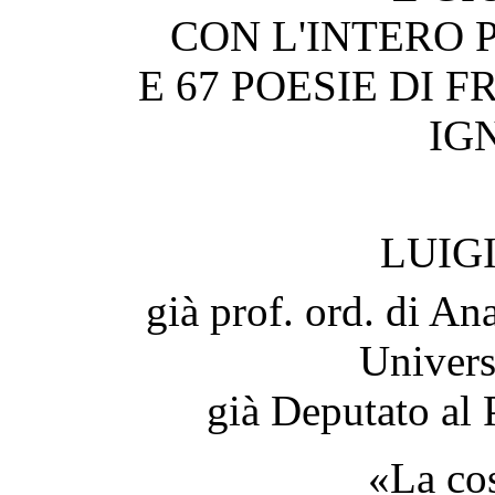
CON L'INTERO 
E 67 POESIE DI 
IG
LUIG
già prof. ord. di An
Univers
già Deputato al
«La cos