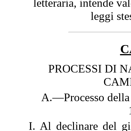
letteraria, intende va
leggi st
C
PROCESSI DI N
CAM
A.—Processo della 
I. Al declinare del 