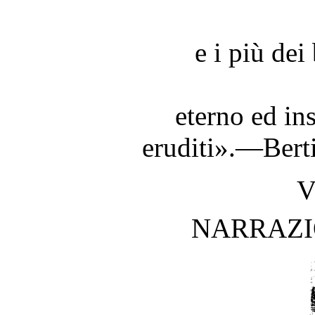
e i più de
eterno ed in
eruditi».—Bert
V
NARRAZIO