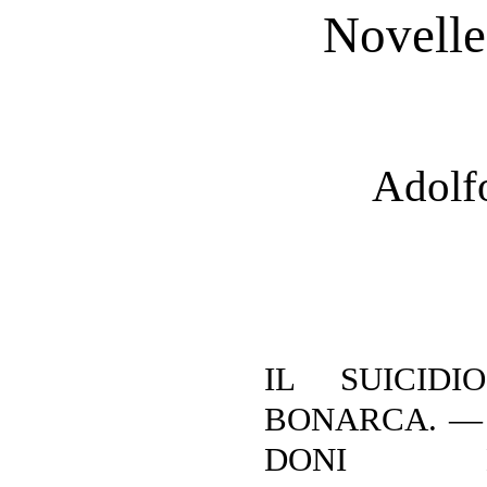
Novelle
Adolfo
IL SUICID
BONARCA. — 
DONI N