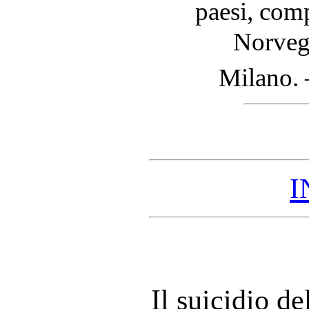
paesi, comp
Norvegi
Milano. 
I
Il suicidio d