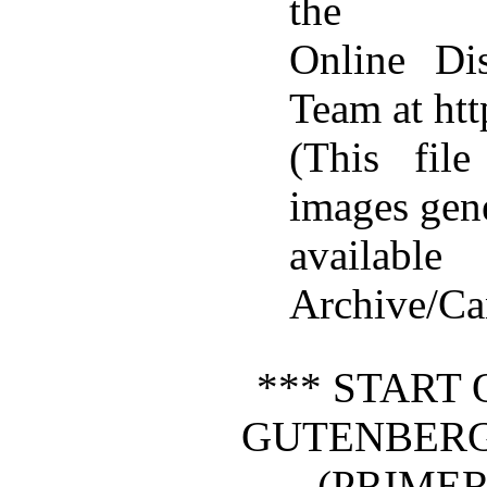
the
Online Dis
Team at ht
(This fil
images gen
availabl
Archive/Ca
*** START 
GUTENBERG
(PRIMER