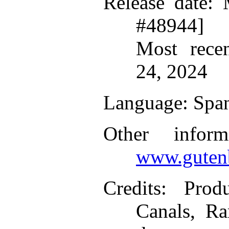
Release date
: 
#48944]
Most recen
24, 2024
Language
: Spa
Other infor
www.gutenb
Credits
: Prod
Canals, R