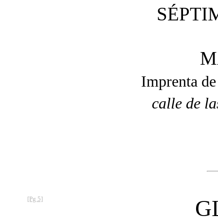
SÉPTI
M
Imprenta 
calle de l
[Pg 5]
G