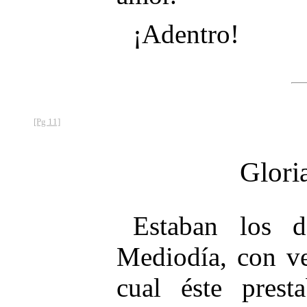
¡Adentro!
[Pg 11]
Glori
Estaban los 
Mediodía, con ve
cual éste prest