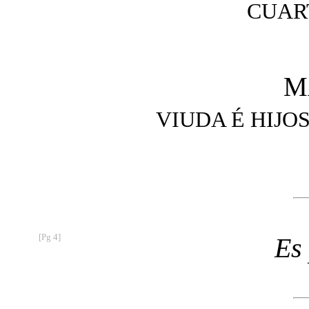
CUAR
M
VIUDA É HIJO
[Pg 4]
Es 