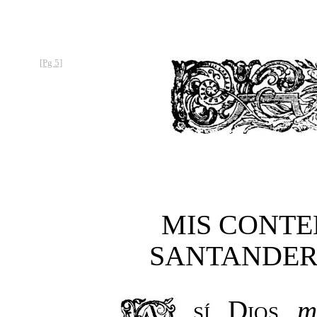
[Pg 5]
MIS CONT
SANTANDER
Así Dios
m