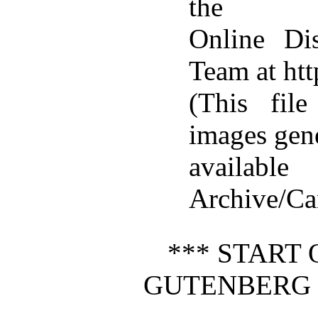
the
Online Dis
Team at ht
(This fil
images gen
availabl
Archive/Ca
*** START 
GUTENBERG 