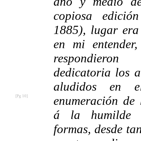
año y medio de
copiosa edició
1885), lugar era
en mi entender
respondieron
dedicatoria los 
aludidos en e
[Pg 10]
enumeración
de l
á la humilde
c
formas, desde tan