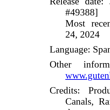
Release date
:
#49388]
Most recen
24, 2024
Language
: Spa
Other infor
www.gutenb
Credits
: Prod
Canals, R