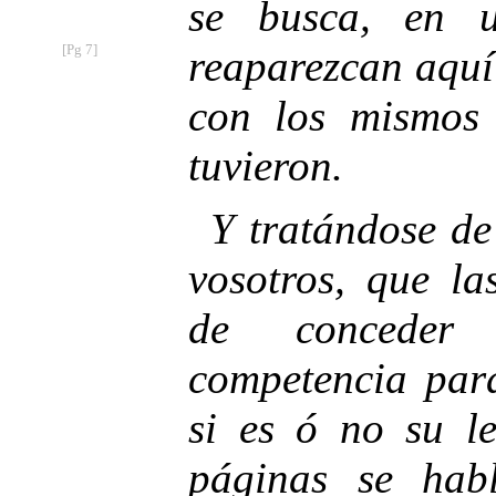
se busca, en 
[Pg 7]
reaparezcan aquí
con los mismos
tuvieron.
Y tratándose de
vosotros, que la
de conceder
competencia para
si es ó no su l
páginas se hab