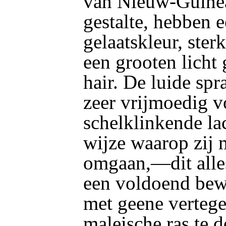
van Nieuw-Guinea.
gestalte, hebben 
gelaatskleur, ster
een grooten licht
hair. De luide sp
zeer vrijmoedig 
schelklinkende la
wijze waarop zij
omgaan,—dit alles
een voldoend bewi
met geene verteg
maleische ras te d