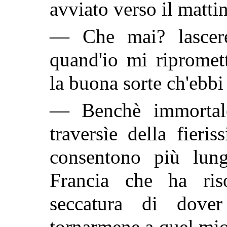
avviato verso il matti
— Che mai? lasceret
quand'io mi ripromet
la buona sorte ch'ebbi
— Benchè immortale
traversìe della fier
consentono più lung
Francia che ha ris
seccatura di dove
tornarmene a quel mio