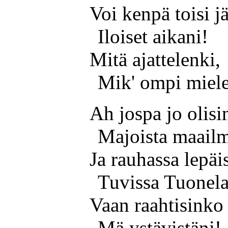
Voi kenpä toisi j
Iloiset aikani!
Mitä ajattelenki,
Mik' ompi miel
Ah jospa jo olisi
Majoista maail
Ja rauhassa lepäi
Tuvissa Tuonel
Vaan raahtisink
Mä ystävistäni!