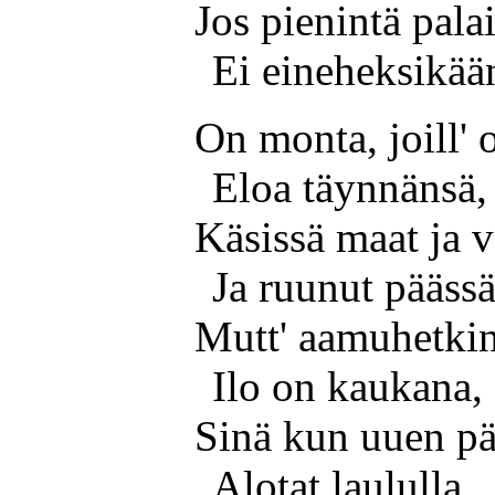
Jos pienintä palai
Ei eineheksikää
On monta, joill' o
Eloa täynnänsä,
Käsissä maat ja v
Ja ruunut päässä
Mutt' aamuhetkin
Ilo on kaukana,
Sinä kun uuen p
Alotat laululla.