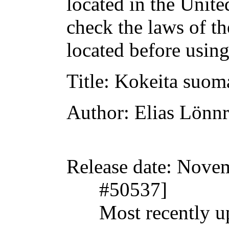
located in the Unite
check the laws of t
located before usin
Title
: Kokeita suoma
Author
: Elias Lönnr
Release date
: Nove
#50537]
Most recently u