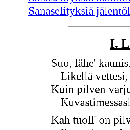
Sanaselityksiä jälentö
I. L
Suo, lähe' kaunis
Likellä vettesi,
Kuin pilven varjo
Kuvastimessasi
Kah tuoll' on pilv