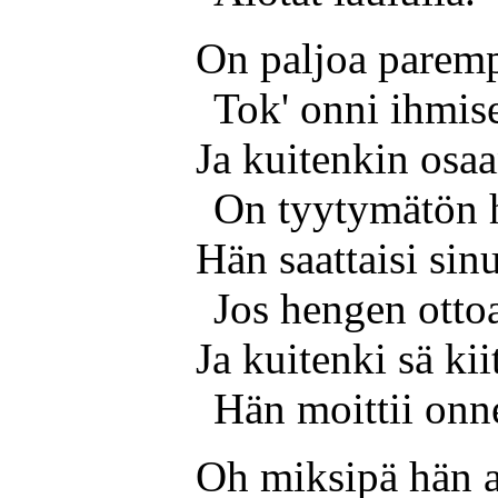
On paljoa parem
Tok' onni ihmis
Ja kuitenkin osa
On tyytymätön 
Hän saattaisi sinu
Jos hengen ottoa
Ja kuitenki sä ki
Hän moittii onn
Oh miksipä hän 