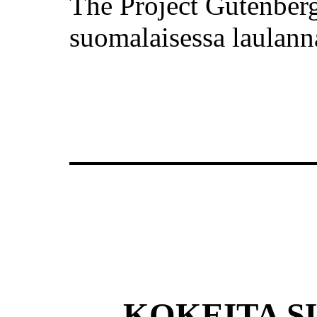
The Project Gutenber
suomalaisessa laulann
KOKEITA S