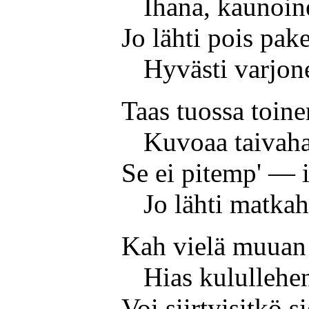
Ihana, kaunoin
Jo lähti pois p
Hyvästi varjon
Taas tuossa toine
Kuvoaa taivah
Se ei pitemp' — i
Jo lähti matkah
Kah vielä muuan 
Hias kulullehe
Voi siirtyisitkö 