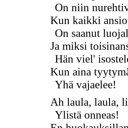
On niin nurehti
Kun kaikki ansio
On saanut luojal
Ja miksi toisinan
Hän viel' isostel
Kun aina tyytymä
Yhä vajaelee!
Ah laula, laula, l
Ylistä onneas!
En huokauksillan