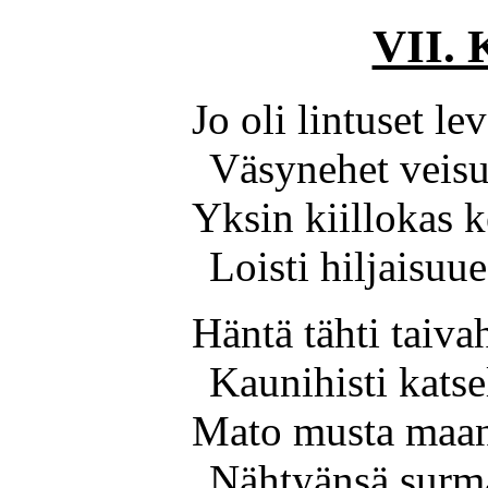
VII. 
Jo oli lintuset le
Väsynehet veisu
Yksin kiillokas k
Loisti hiljaisuu
Häntä tähti taiva
Kaunihisti katse
Mato musta maan
Nähtyänsä surma