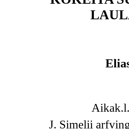
LAUL
Elia
Aikak.l
J. Simelii arfvin