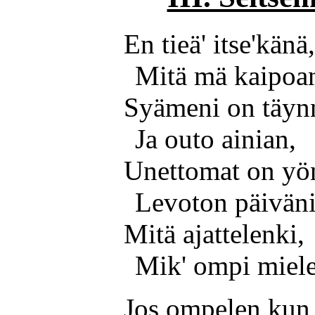
En tieä' itse'känä
Mitä mä kaipoa
Syämeni on täyn
Ja outo ainian,
Unettomat on yö
Levoton päiväni
Mitä ajattelenki,
Mik' ompi miel
Jos ompelen kun 