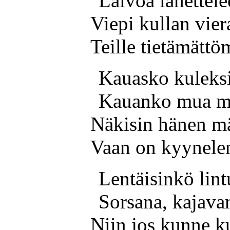
Laivoa lähettele
Viepi kullan viera
Teille tietämättöm
Kauasko kuleks
Kauanko mua m
Näkisin hänen mä
Vaan on kyyneleni
Lentäisinkö lint
Sorsana, kajava
Niin jos kunne ku