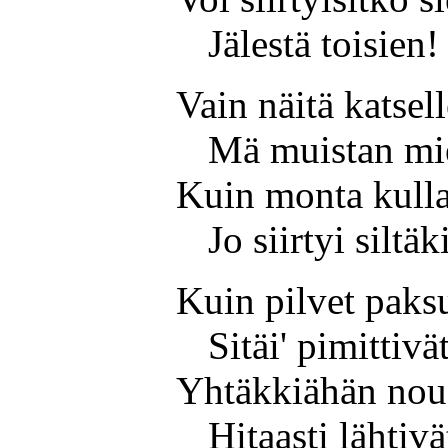
Jälestä toisien!
Vain näitä katsel
Mä muistan mie
Kuin monta kulla
Jo siirtyi siltäk
Kuin pilvet paksu
Sitäi' pimittivät
Yhtäkkiähän nous
Hitaasti lähtivä