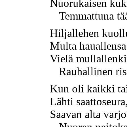
Nuorukaisen kukk
Temmattuna tää
Hiljallehen kuoll
Multa hauallensa 
Vielä mullallenki
Rauhallinen ris
Kun oli kaikki tai
Lähti saattoseura
Saavan alta varjo
Nuoren neitoka