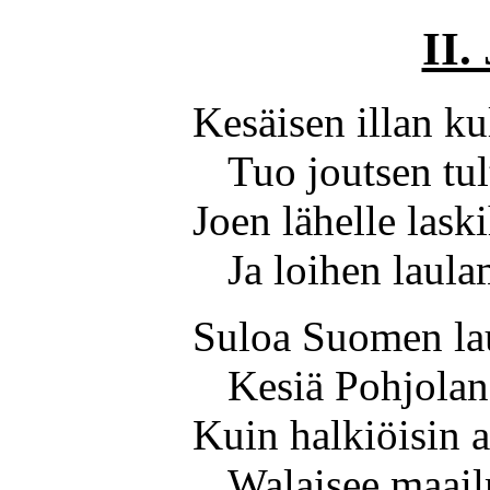
II.
Kesäisen illan ku
Tuo joutsen tul
Joen lähelle lask
Ja loihen laul
Suloa Suomen lau
Kesiä Pohjolan
Kuin halkiöisin 
Walaisee maai