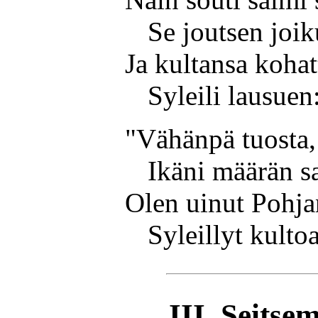
Se joutsen joik
Ja kultansa kohat
Syleili lausuen
"Vähänpä tuosta,
Ikäni määrän 
Olen uinut Pohjan
Syleillyt kulto
III. Seitse