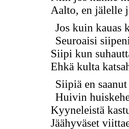
Aalto, en jälelle j
Jos kuin kauas k
Seuroaisi siipen
Siipi kun suhautt
Ehkä kulta katsah
Siipiä en saanu
Huivin huiskehe
Kyyneleistä kastu
Jäähyväset viittae