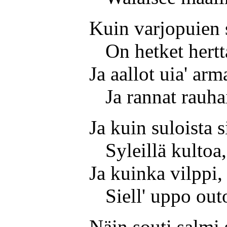
Kuin varjopuien 
On hetket hertt
Ja aallot uia' arm
Ja rannat rauha
Ja kuin suloista s
Syleillä kultoa,
Ja kuinka vilppi,
Siell' uppo out
Näin souti salmi 