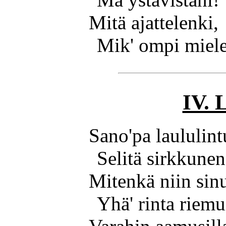
Mitä ajattelenki,
Mik' ompi miel
IV. L
Sano'pa laululint
Selitä sirkkunen
Mitenkä niin sinu
Yhä' rinta riem