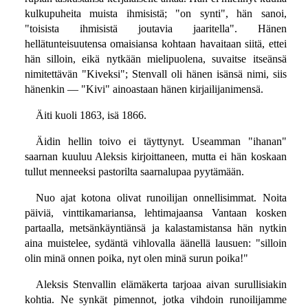
kulkupuheita muista ihmisistä; "on synti", hän sanoi,
"toisista ihmisistä joutavia jaaritella". Hänen
hellätunteisuutensa omaisiansa kohtaan havaitaan siitä, ettei
hän silloin, eikä nytkään mielipuolena, suvaitse itseänsä
nimitettävän "Kiveksi"; Stenvall oli hänen isänsä nimi, siis
hänenkin — "Kivi" ainoastaan hänen kirjailijanimensä.
Äiti kuoli 1863, isä 1866.
Äidin hellin toivo ei täyttynyt. Useamman "ihanan"
saarnan kuuluu Aleksis kirjoittaneen, mutta ei hän koskaan
tullut menneeksi pastorilta saarnalupaa pyytämään.
Nuo ajat kotona olivat runoilijan onnellisimmat. Noita
päiviä, vinttikamariansa, lehtimajaansa Vantaan kosken
partaalla, metsänkäyntiänsä ja kalastamistansa hän nytkin
aina muistelee, sydäntä vihlovalla äänellä lausuen: "silloin
olin minä onnen poika, nyt olen minä surun poika!"
Aleksis Stenvallin elämäkerta tarjoaa aivan surullisiakin
kohtia. Ne synkät pimennot, jotka vihdoin runoilijamme