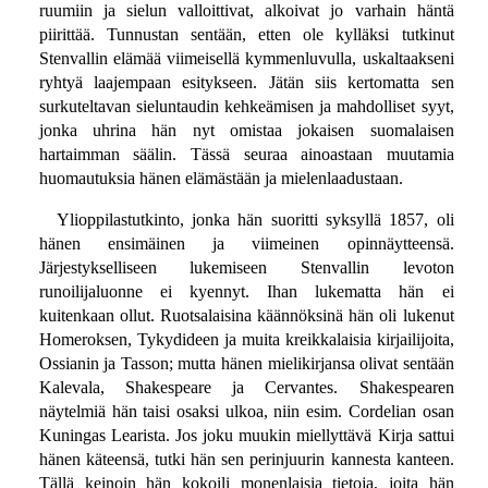
ruumiin ja sielun valloittivat, alkoivat jo varhain häntä
piirittää. Tunnustan sentään, etten ole kylläksi tutkinut
Stenvallin elämää viimeisellä kymmenluvulla, uskaltaakseni
ryhtyä laajempaan esitykseen. Jätän siis kertomatta sen
surkuteltavan sieluntaudin kehkeämisen ja mahdolliset syyt,
jonka uhrina hän nyt omistaa jokaisen suomalaisen
hartaimman säälin. Tässä seuraa ainoastaan muutamia
huomautuksia hänen elämästään ja mielenlaadustaan.
Ylioppilastutkinto, jonka hän suoritti syksyllä 1857, oli
hänen ensimäinen ja viimeinen opinnäytteensä.
Järjestykselliseen lukemiseen Stenvallin levoton
runoilijaluonne ei kyennyt. Ihan lukematta hän ei
kuitenkaan ollut. Ruotsalaisina käännöksinä hän oli lukenut
Homeroksen, Tykydideen ja muita kreikkalaisia kirjailijoita,
Ossianin ja Tasson; mutta hänen mielikirjansa olivat sentään
Kalevala, Shakespeare ja Cervantes. Shakespearen
näytelmiä hän taisi osaksi ulkoa, niin esim. Cordelian osan
Kuningas Learista. Jos joku muukin miellyttävä Kirja sattui
hänen käteensä, tutki hän sen perinjuurin kannesta kanteen.
Tällä keinoin hän kokoili monenlaisia tietoja, joita hän