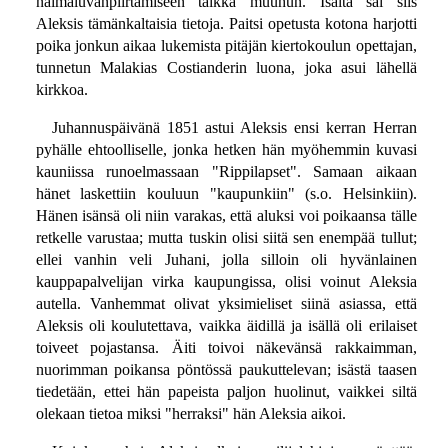
naimaluvanpiirtämiseen taikka muuhun. Isältä sai siis
Aleksis tämänkaltaisia tietoja. Paitsi opetusta kotona harjotti
poika jonkun aikaa lukemista pitäjän kiertokoulun opettajan,
tunnetun Malakias Costianderin luona, joka asui lähellä
kirkkoa.
Juhannuspäivänä 1851 astui Aleksis ensi kerran Herran
pyhälle ehtoolliselle, jonka hetken hän myöhemmin kuvasi
kauniissa runoelmassaan "Rippilapset". Samaan aikaan
hänet laskettiin kouluun "kaupunkiin" (s.o. Helsinkiin).
Hänen isänsä oli niin varakas, että aluksi voi poikaansa tälle
retkelle varustaa; mutta tuskin olisi siitä sen enempää tullut;
ellei vanhin veli Juhani, jolla silloin oli hyvänlainen
kauppapalvelijan virka kaupungissa, olisi voinut Aleksia
autella. Vanhemmat olivat yksimieliset siinä asiassa, että
Aleksis oli koulutettava, vaikka äidillä ja isällä oli erilaiset
toiveet pojastansa. Äiti toivoi näkevänsä rakkaimman,
nuorimman poikansa pöntössä paukuttelevan; isästä taasen
tiedetään, ettei hän papeista paljon huolinut, vaikkei siltä
olekaan tietoa miksi "herraksi" hän Aleksia aikoi.