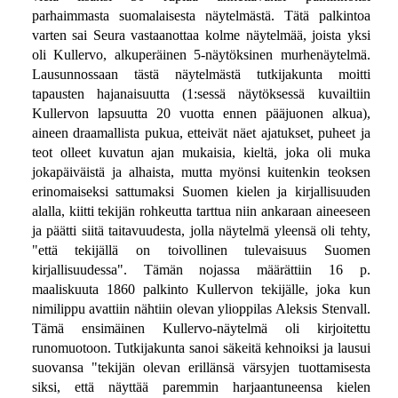
parhaimmasta suomalaisesta näytelmästä. Tätä palkintoa
varten sai Seura vastaanottaa kolme näytelmää, joista yksi
oli Kullervo, alkuperäinen 5-näytöksinen murhenäytelmä.
Lausunnossaan tästä näytelmästä tutkijakunta moitti
tapausten hajanaisuutta (1:sessä näytöksessä kuvailtiin
Kullervon lapsuutta 20 vuotta ennen pääjuonen alkua),
aineen draamallista pukua, etteivät näet ajatukset, puheet ja
teot olleet kuvatun ajan mukaisia, kieltä, joka oli muka
jokapäiväistä ja alhaista, mutta myönsi kuitenkin teoksen
erinomaiseksi sattumaksi Suomen kielen ja kirjallisuuden
alalla, kiitti tekijän rohkeutta tarttua niin ankaraan aineeseen
ja päätti siitä taitavuudesta, jolla näytelmä yleensä oli tehty,
"että tekijällä on toivollinen tulevaisuus Suomen
kirjallisuudessa". Tämän nojassa määrättiin 16 p.
maaliskuuta 1860 palkinto Kullervon tekijälle, joka kun
nimilippu avattiin nähtiin olevan ylioppilas Aleksis Stenvall.
Tämä ensimäinen Kullervo-näytelmä oli kirjoitettu
runomuotoon. Tutkijakunta sanoi säkeitä kehnoiksi ja lausui
suovansa "tekijän olevan erillänsä värsyjen tuottamisesta
siksi, että näyttää paremmin harjaantuneensa kielen