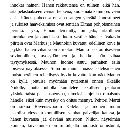
innokas nainen. Hänen rakkautensa on tulinen, eikä hän,
sitä pelastaakseen vaaran hetkenä, kuolemata kammoa, vaan
etsii. Hänen puheensa on aina sangen ylevätä. Innostuneet
ja suloiset haaveksimiset ovat sentään Elman pohjoismainen
perintö. Tyko, Elman lemmitty, on jalo, ritarillinen
nuorukainen ja onnellisesti luotu vastine hänelle. Vakavin
piirtein ovat Markus ja Maunokin kuvatut, edellinen kova ja
jäykkä: hänen vihansa on armoton; Mauno taas on itsestään
sovinnollinen, avosydäminen ja heikko: hän vihaa
täytymyksestä. Maunon luonne astuu parhaiten esiin
toisessa näytöksessä. Siinä on muun muassa aatelismiehen
muistoperäinen rehellisyys hyvin kuvattu, kun näet Mauno
on kyllä joutuisa myömään tyttärensä onnen ilkeälle
Niilolle, mutta inholla kuuntelee uskollisen pehtorin
yksinkertaista pelastusneuvoa, nimeksi lahjoittaa omaisuus
hänelle, siksi kuin myrsky on ohitse mennyt. Pehtori Martti
on sukua Ravenswoodin Kalebin ja monen muun
uskollisuudessaan koomillisen, vanhan palvelijan kanssa, ja
hänen kuvansa jää elävänä muistoon. Niilon, näytelmän
konnan, kuvaaminen on runoilijalta huonosti onnistunut,