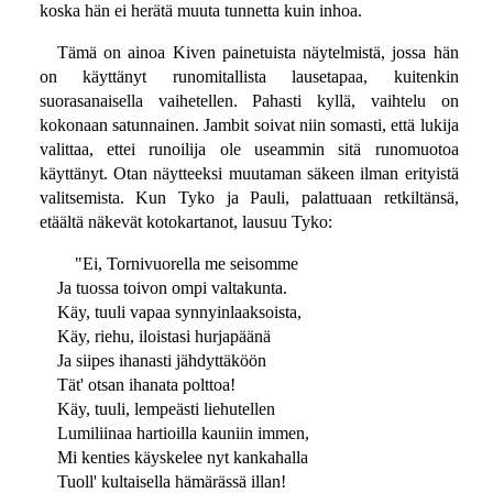
koska hän ei herätä muuta tunnetta kuin inhoa.
Tämä on ainoa Kiven painetuista näytelmistä, jossa hän
on käyttänyt runomitallista lausetapaa, kuitenkin
suorasanaisella vaihetellen. Pahasti kyllä, vaihtelu on
kokonaan satunnainen. Jambit soivat niin somasti, että lukija
valittaa, ettei runoilija ole useammin sitä runomuotoa
käyttänyt. Otan näytteeksi muutaman säkeen ilman erityistä
valitsemista. Kun Tyko ja Pauli, palattuaan retkiltänsä,
etäältä näkevät kotokartanot, lausuu Tyko:
"Ei, Tornivuorella me seisomme
Ja tuossa toivon ompi valtakunta.
Käy, tuuli vapaa synnyinlaaksoista,
Käy, riehu, iloistasi hurjapäänä
Ja siipes ihanasti jähdyttäköön
Tät' otsan ihanata polttoa!
Käy, tuuli, lempeästi liehutellen
Lumiliinaa hartioilla kauniin immen,
Mi kenties käyskelee nyt kankahalla
Tuoll' kultaisella hämärässä illan!