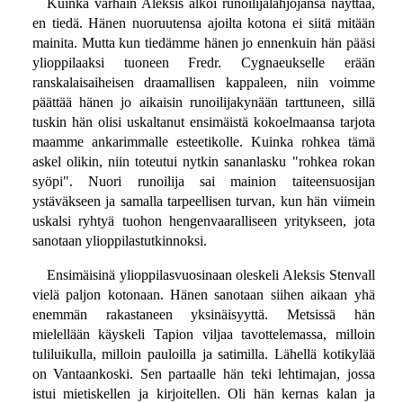
Kuinka varhain Aleksis alkoi runoilijalahjojansa näyttää,
en tiedä. Hänen nuoruutensa ajoilta kotona ei siitä mitään
mainita. Mutta kun tiedämme hänen jo ennenkuin hän pääsi
ylioppilaaksi tuoneen Fredr. Cygnaeukselle erään
ranskalaisaiheisen draamallisen kappaleen, niin voimme
päättää hänen jo aikaisin runoilijakynään tarttuneen, sillä
tuskin hän olisi uskaltanut ensimäistä kokoelmaansa tarjota
maamme ankarimmalle esteetikolle. Kuinka rohkea tämä
askel olikin, niin toteutui nytkin sananlasku "rohkea rokan
syöpi". Nuori runoilija sai mainion taiteensuosijan
ystäväkseen ja samalla tarpeellisen turvan, kun hän viimein
uskalsi ryhtyä tuohon hengenvaaralliseen yritykseen, jota
sanotaan ylioppilastutkinnoksi.
Ensimäisinä ylioppilasvuosinaan oleskeli Aleksis Stenvall
vielä paljon kotonaan. Hänen sanotaan siihen aikaan yhä
enemmän rakastaneen yksinäisyyttä. Metsissä hän
mielellään käyskeli Tapion viljaa tavottelemassa, milloin
tuliluikulla, milloin pauloilla ja satimilla. Lähellä kotikylää
on Vantaankoski. Sen partaalle hän teki lehtimajan, jossa
istui mietiskellen ja kirjoitellen. Oli hän kernas kalan ja