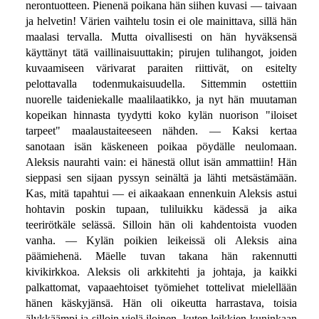
nerontuotteen. Pienenä poikana hän siihen kuvasi — taivaan
ja helvetin! Värien vaihtelu tosin ei ole mainittava, sillä hän
maalasi tervalla. Mutta oivallisesti on hän hyväksensä
käyttänyt tätä vaillinaisuuttakin; pirujen tulihangot, joiden
kuvaamiseen värivarat paraiten riittivät, on esitelty
pelottavalla todenmukaisuudella. Sittemmin ostettiin
nuorelle taideniekalle maalilaatikko, ja nyt hän muutaman
kopeikan hinnasta tyydytti koko kylän nuorison "iloiset
tarpeet" maalaustaiteeseen nähden. — Kaksi kertaa
sanotaan isän käskeneen poikaa pöydälle neulomaan.
Aleksis naurahti vain: ei hänestä ollut isän ammattiin! Hän
sieppasi sen sijaan pyssyn seinältä ja lähti metsästämään.
Kas, mitä tapahtui — ei aikaakaan ennenkuin Aleksis astui
hohtavin poskin tupaan, tuliluikku kädessä ja aika
teerirötkäle selässä. Silloin hän oli kahdentoista vuoden
vanha. — Kylän poikien leikeissä oli Aleksis aina
päämiehenä. Mäelle tuvan takana hän rakennutti
kivikirkkoa. Aleksis oli arkkitehti ja johtaja, ja kaikki
palkattomat, vapaaehtoiset työmiehet tottelivat mielellään
hänen käskyjänsä. Hän oli oikeutta harrastava, toisia
älykkäämpi ja silloin vielä iloinen, kuten leikkien kuninkaan