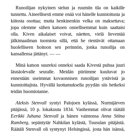
Runoilijan nykyinen sielun ja ruumiin tila on kaikille
tunnettu. Aineellisesti emme enää voi hänelle kunnioitusta ja
kiitosta osottaa; mutta henkinenkin velka on maksettava;
jopa olemme siihen katsoen onnellisemmat kuin saattaisi
olla. Kiven aikalaiset voivat, näetten, vielä lieventää
jälkimaailman tuomiota sillä, että he rientävät ottamaan
huolelliseen hoitoon sen perinnön, jonka runoilija on
kansallensa jättänyt. — —
Minä katson suureksi onneksi saada Kivestä puhua juuri
läsnäolevalle seuralle. Meidän piiriimme kuuluvat jo
ennestään useimmat kovaonnisen runoilijan ystävistä ja
kunnioittajista. Hyvällä luottamuksella pyydän siis hetkeksi
teidän huomiotanne.
Aleksis Stenvall
syntyi Palojoen kylässä, Nurmijärven
pitäjässä, 10 p. lokakuuta 1834. Vanhemmat olivat räätäli
Eerikki Juhana Stenvall
ja hänen vaimonsa
Anna Stiina
Ramberg
, sepäntytär Nahkilan kylästä, Tuusulan pitäjästä.
Räätäli Stenvall oli syntynyt Helsingissä, josta hän isänsä,