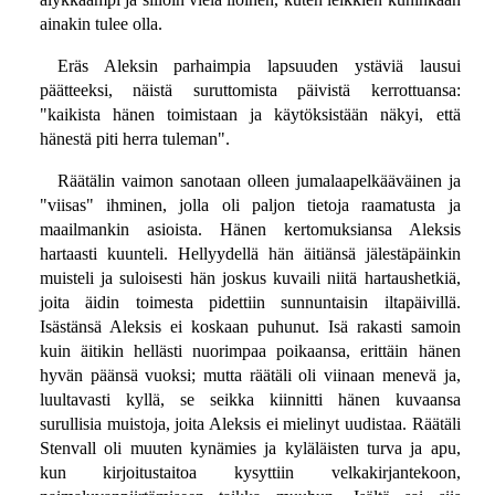
ainakin tulee olla.
Eräs Aleksin parhaimpia lapsuuden ystäviä lausui
päätteeksi, näistä suruttomista päivistä kerrottuansa:
"kaikista hänen toimistaan ja käytöksistään näkyi, että
hänestä piti herra tuleman".
Räätälin vaimon sanotaan olleen jumalaapelkääväinen ja
"viisas" ihminen, jolla oli paljon tietoja raamatusta ja
maailmankin asioista. Hänen kertomuksiansa Aleksis
hartaasti kuunteli. Hellyydellä hän äitiänsä jälestäpäinkin
muisteli ja suloisesti hän joskus kuvaili niitä hartaushetkiä,
joita äidin toimesta pidettiin sunnuntaisin iltapäivillä.
Isästänsä Aleksis ei koskaan puhunut. Isä rakasti samoin
kuin äitikin hellästi nuorimpaa poikaansa, erittäin hänen
hyvän päänsä vuoksi; mutta räätäli oli viinaan menevä ja,
luultavasti kyllä, se seikka kiinnitti hänen kuvaansa
surullisia muistoja, joita Aleksis ei mielinyt uudistaa. Räätäli
Stenvall oli muuten kynämies ja kyläläisten turva ja apu,
kun kirjoitustaitoa kysyttiin velkakirjantekoon,