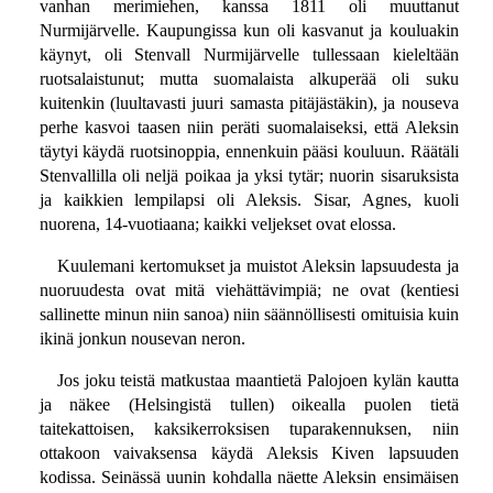
vanhan merimiehen, kanssa 1811 oli muuttanut
Nurmijärvelle. Kaupungissa kun oli kasvanut ja kouluakin
käynyt, oli Stenvall Nurmijärvelle tullessaan kieleltään
ruotsalaistunut; mutta suomalaista alkuperää oli suku
kuitenkin (luultavasti juuri samasta pitäjästäkin), ja nouseva
perhe kasvoi taasen niin peräti suomalaiseksi, että Aleksin
täytyi käydä ruotsinoppia, ennenkuin pääsi kouluun. Räätäli
Stenvallilla oli neljä poikaa ja yksi tytär; nuorin sisaruksista
ja kaikkien lempilapsi oli Aleksis. Sisar, Agnes, kuoli
nuorena, 14-vuotiaana; kaikki veljekset ovat elossa.
Kuulemani kertomukset ja muistot Aleksin lapsuudesta ja
nuoruudesta ovat mitä viehättävimpiä; ne ovat (kentiesi
sallinette minun niin sanoa) niin säännöllisesti omituisia kuin
ikinä jonkun nousevan neron.
Jos joku teistä matkustaa maantietä Palojoen kylän kautta
ja näkee (Helsingistä tullen) oikealla puolen tietä
taitekattoisen, kaksikerroksisen tuparakennuksen, niin
ottakoon vaivaksensa käydä Aleksis Kiven lapsuuden
kodissa. Seinässä uunin kohdalla näette Aleksin ensimäisen