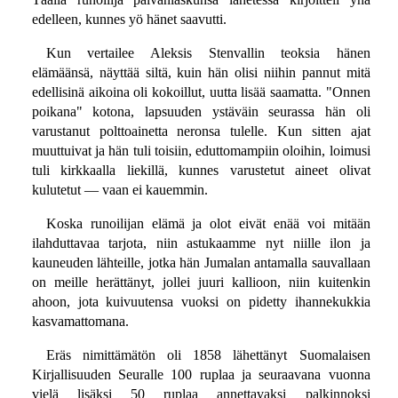
edelleen, kunnes yö hänet saavutti.
Kun vertailee Aleksis Stenvallin teoksia hänen
elämäänsä, näyttää siltä, kuin hän olisi niihin pannut mitä
edellisinä aikoina oli kokoillut, uutta lisää saamatta. "Onnen
poikana" kotona, lapsuuden ystäväin seurassa hän oli
varustanut polttoainetta neronsa tulelle. Kun sitten ajat
muuttuivat ja hän tuli toisiin, eduttomampiin oloihin, loimusi
tuli kirkkaalla liekillä, kunnes varustetut aineet olivat
kulutetut — vaan ei kauemmin.
Koska runoilijan elämä ja olot eivät enää voi mitään
ilahduttavaa tarjota, niin astukaamme nyt niille ilon ja
kauneuden lähteille, jotka hän Jumalan antamalla sauvallaan
on meille herättänyt, jollei juuri kallioon, niin kuitenkin
ahoon, jota kuivuutensa vuoksi on pidetty ihannekukkia
kasvamattomana.
Eräs nimittämätön oli 1858 lähettänyt Suomalaisen
Kirjallisuuden Seuralle 100 ruplaa ja seuraavana vuonna
vielä lisäksi 50 ruplaa annettavaksi palkinnoksi