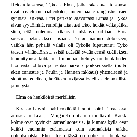
Heidän lapsensa, Tyko ja Elma, jotka rakastavat toisiansa,
ovat näytelmän päähenkilöt, joiden päälle rangaistus isien
synnistä lankeaa. Ettei perikato saavuttaisi Elmaa ja Tykoa
aivan syyttöminä, runoilija taitavasti tekee heidät velkapäiksi
siten, että molemmat rikkovat toisiansa kohtaan. Elma
suostuu pelastaakseen isäänsä Niilon naimisehdotukseen,
vaikka hän pyhällä valalla oli Tykolle lupautunut; Tyko
taasen vähäpätöisistä syistä päästää sydämeensä epäilyksen
lemmittyänsä kohtaan. Toiminnan kehitys on henkilöiden
luonteista johtuva ja rientää harvalla poikkeuksella (noita-
akan ennustus ja Paulin ja Hannan rakkaus) yhtenäisenä ja
sidottuna edelleen, herättäen lukijassa todellista draamallista
jännitystä.
Elma on henkilöistä merkillisin.
Kivi on harvoin naishenkilöltä luonut; paitsi Elmaa ovat
ainoastaan Lea ja Margareta erittäin mainittavat. Kaikki
kolme ovat hyvinkin samanluonteisia, ja kumma kyllä ovat
kaikki enemmin etelämaisia kuin suomalaisia taikka
pohjoismaisia. Elma, josta tässä on puhe, on hehkuva,