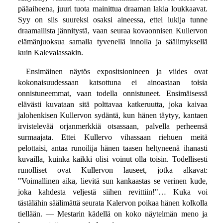
pääaiheena, juuri tuota mainittua draaman lakia loukkaavat.
Syy on siis suureksi osaksi aineessa, ettei lukija tunne
draamallista jännitystä, vaan seuraa kovaonnisen Kullervon
elämänjuoksua samalla tyvenellä innolla ja säälimyksellä
kuin Kalevalassakin.
Ensimäinen näytös expositsionineen ja viides ovat
kokonaisuudessaan katsottuna ei ainoastaan toisia
onnistuneemmat, vaan todella onnistuneet. Ensimäisessä
elävästi kuvataan sitä polttavaa katkeruutta, joka kaivaa
jalohenkisen Kullervon sydäntä, kun hänen täytyy, kantaen
irvistelevää orjanmerkkiä otsassaan, palvella perheensä
surmaajata. Ettei Kullervo vihassaan riehuen meitä
pelottaisi, antaa runoilija hänen taasen heltyneenä ihanasti
kuvailla, kuinka kaikki olisi voinut olla toisin. Todellisesti
runolliset ovat Kullervon lauseet, jotka alkavat:
"Voimallinen aika, lievitä sun kankaastas se verinen kude,
joka kahdesta veljestä siihen revittiin!"… Kuka voi
tästälähin säälimättä seurata Kalervon poikaa hänen kolkolla
tiellään. — Mestarin kädellä on koko näytelmän meno ja