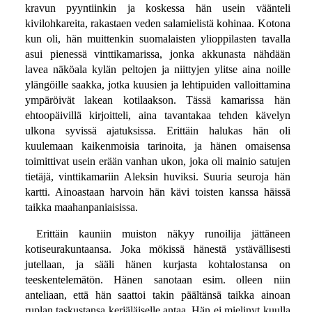
kravun pyyntiinkin ja koskessa hän usein väänteli
kivilohkareita, rakastaen veden salamielistä kohinaa. Kotona
kun oli, hän muittenkin suomalaisten ylioppilasten tavalla
asui pienessä vinttikamarissa, jonka akkunasta nähdään
lavea näköala kylän peltojen ja niittyjen ylitse aina noille
ylängöille saakka, jotka kuusien ja lehtipuiden valloittamina
ympäröivät lakean kotilaakson. Tässä kamarissa hän
ehtoopäivillä kirjoitteli, aina tavantakaa tehden kävelyn
ulkona syvissä ajatuksissa. Erittäin halukas hän oli
kuulemaan kaikenmoisia tarinoita, ja hänen omaisensa
toimittivat usein erään vanhan ukon, joka oli mainio satujen
tietäjä, vinttikamariin Aleksin huviksi. Suuria seuroja hän
kartti. Ainoastaan harvoin hän kävi toisten kanssa häissä
taikka maahanpaniaisissa.
Erittäin kauniin muiston näkyy runoilija jättäneen
kotiseurakuntaansa. Joka mökissä hänestä ystävällisesti
jutellaan, ja sääli hänen kurjasta kohtalostansa on
teeskentelemätön. Hänen sanotaan esim. olleen niin
anteliaan, että hän saattoi takin päältänsä taikka ainoan
ruplan taskustansa kerjäläiselle antaa. Hän ei mielinyt kuulla