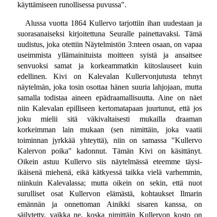
käyttämiseen runollisessa puvussa".
Alussa vuotta 1864 Kullervo tarjottiin ihan uudestaan ja
suorasanaiseksi kirjoitettuna Seuralle painettavaksi. Tämä
uudistus, joka otettiin Näytelmistön 3:nteen osaan, on vapaa
useimmista yllämainituista moitteen syistä ja ansaitsee
senvuoksi samat ja korkeammatkin kiitoslauseet kuin
edellinen. Kivi on Kalevalan Kullervonjutusta tehnyt
näytelmän, joka tosin osottaa hänen suuria lahjojaan, mutta
samalla todistaa aineen epädraamallisuutta. Aine on näet
niin Kalevalan epilliseen kertomatapaan juurtunut, että jos
joku mielii sitä väkivaltaisesti mukailla draaman
korkeimman lain mukaan (sen nimittäin, joka vaatii
toiminnan jyrkkää yhteyttä), niin on samassa "Kullervo
Kalervon poika" kadonnut. Tämän Kivi on käsittänyt.
Oikein astuu Kullervo siis näytelmässä eteemme täysi-
ikäisenä miehenä, eikä kätkyessä taikka vielä varhemmin,
niinkuin Kalevalassa; mutta oikein on sekin, että nuot
surulliset osat Kullervon elämästä, kohtaukset Ilmarin
emännän ja onnettoman Ainikki sisaren kanssa, on
säilytetty, vaikka ne, koska nimittäin Kullervon kosto on