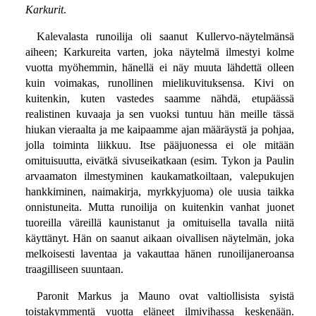
Karkurit
.
Kalevalasta runoilija oli saanut Kullervo-näytelmänsä
aiheen; Karkureita varten, joka näytelmä ilmestyi kolme
vuotta myöhemmin, hänellä ei näy muuta lähdettä olleen
kuin voimakas, runollinen mielikuvituksensa. Kivi on
kuitenkin, kuten vastedes saamme nähdä, etupäässä
realistinen kuvaaja ja sen vuoksi tuntuu hän meille tässä
hiukan vieraalta ja me kaipaamme ajan määräystä ja pohjaa,
jolla toiminta liikkuu. Itse pääjuonessa ei ole mitään
omituisuutta, eivätkä sivuseikatkaan (esim. Tykon ja Paulin
arvaamaton ilmestyminen kaukamatkoiltaan, valepukujen
hankkiminen, naimakirja, myrkkyjuoma) ole uusia taikka
onnistuneita. Mutta runoilija on kuitenkin vanhat juonet
tuoreilla väreillä kaunistanut ja omituisella tavalla niitä
käyttänyt. Hän on saanut aikaan oivallisen näytelmän, joka
melkoisesti laventaa ja vakauttaa hänen runoilijaneroansa
traagilliseen suuntaan.
Paronit Markus ja Mauno ovat valtiollisista syistä
toistakymmentä vuotta eläneet ilmivihassa keskenään.