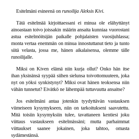
Esitelmäni esineenä on
runoilija Aleksis Kivi
.
Tätä esitelmää kirjoittaessani ei minua ole elähyttänyt
ainoastaan toivo joissakin määrin ansaita kunniaa vuorostani
astua esitelmöitsijän paikalle pohjalaisten vuosijuhlassa;
monta vertaa enemmän on minua innostuttanut tieto ja tunto
siitä velasta, jossa me, hänen aikalaisensa, olemme tälle
runoilijalle.
Miksi on Kiven elämä niin kurja ollut? Onko hän itse
ihan yksinänsä syypää siihen sielunsa toivottomuuteen, joka
nyt on yöksi synkistynyt? Miksi ovat hänen teoksensa niin
vähän tunnetut? Eivätkö ne lähempää tuttavuutta ansaitse?
Jos esitelmäni antaa jotenkin tyydyttävän vastauksen
viimeiseen kysymykseen, niin on tarkoitukseni saavutettu.
Mitä toisiin kysymyksiin tulee, tavattaneen kentiesi joku
viittaus vastaukseen esitelmässäni; mutta parhaimmat
viittaukset saanee jokainen, joka tahtoo, omasta
sydämestänsä.