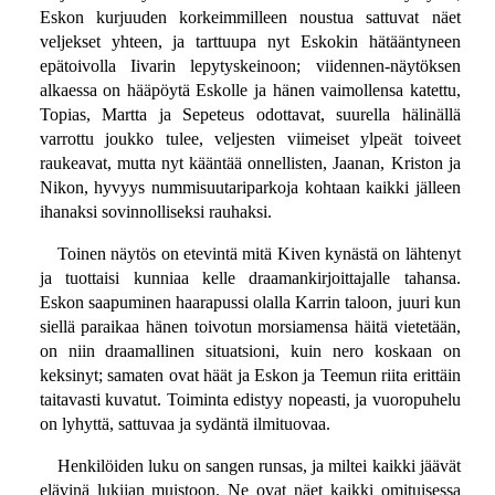
Eskon kurjuuden korkeimmilleen noustua sattuvat näet
veljekset yhteen, ja tarttuupa nyt Eskokin hätääntyneen
epätoivolla Iivarin lepytyskeinoon; viidennen-näytöksen
alkaessa on hääpöytä Eskolle ja hänen vaimollensa katettu,
Topias, Martta ja Sepeteus odottavat, suurella hälinällä
varrottu joukko tulee, veljesten viimeiset ylpeät toiveet
raukeavat, mutta nyt kääntää onnellisten, Jaanan, Kriston ja
Nikon, hyvyys nummisuutariparkoja kohtaan kaikki jälleen
ihanaksi sovinnolliseksi rauhaksi.
Toinen näytös on etevintä mitä Kiven kynästä on lähtenyt
ja tuottaisi kunniaa kelle draamankirjoittajalle tahansa.
Eskon saapuminen haarapussi olalla Karrin taloon, juuri kun
siellä paraikaa hänen toivotun morsiamensa häitä vietetään,
on niin draamallinen situatsioni, kuin nero koskaan on
keksinyt; samaten ovat häät ja Eskon ja Teemun riita erittäin
taitavasti kuvatut. Toiminta edistyy nopeasti, ja vuoropuhelu
on lyhyttä, sattuvaa ja sydäntä ilmituovaa.
Henkilöiden luku on sangen runsas, ja miltei kaikki jäävät
elävinä lukijan muistoon. Ne ovat näet kaikki omituisessa