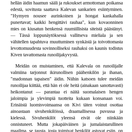
hellän äidin haamun sääli ja rukoukset armottoman poikansa
edestä, sovitusta saattava Kalevan sankarien esiintyminen.
"Hymyen nousee aurinkoinen ja hongat kankahalla
punertavat; kaikki hengittävi rauhaa", kun kovaonninen
mies on kiusatun henkensä ruumiillisista siteistä päästänyt.
— Tässä loppunäytöksessä vallitseva mieliala ja sen
vähitellen tapahtuva muuttuminen synkästä ja toivottomasta
levottomuudesta sovinnolliseksi rauhaksi on kaunis todistus
Kiven tavattomasta runoilijakyvystä.
Meidän on muistaminen, että Kalevala on runoilijalle
valmiina tarjonnut ikirunollisen päähenkilön ja ihanan,
"madonnan tapaisen" äidin. Niihin katsoen tulee meidän
runoilijaa kiittää, että hän ei ole heitä (ainakaan sanottavasti)
heikontanut — parantaa ei näitä suomalaisen hengen
jaloimpia ja ylevimpiä tuotteita kukaan konsanaan voi.
Erinäistä luomisvoimaansa on Kivi täten voinut osottaa
ainoastaan sivuhenkilöissä, draamallisessa puvussa ja
kielessä. Sivuhenkilöt yleensä eivät ole niinkään
onnistuneet. Mutta jokapäiväinen ja jumalaistarullinen
maailma, se tausta, josta toimivat henkilöt astuvat esiin, on