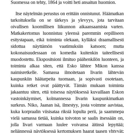
Suomessa on tehty, 1864 ja voitti heti ansaitun huomion.
Itse näytelmän perustus on erittäin onnistunut. Häämatkan
tarkoituksella on se tärkeys ja ylevyys, jota tarvitaan
oivallisen koomillisen liikunnon aikaansaamista varten.
Matkakertomus luonnistuu yleensä paremmin eepilliseen
esitystapaan, eikä toiminta olekaan, kylläksi draamallisesti
sidottua näyttämön vaatimuksiin katsoen; mutta
kokonaisuudessaan on komedia kuitenkin taiteellisesti
muodostettu. Ekspositsioni ilmituo päähenkilön luonteen, ja
toiminta alkaa siten, että Esko lähtee Mikon kanssa
naimisretkelle. Samassa ilmoitetaan Iivarin lähtevän
kaupunkiin häätarpeita tuomaan, ja sopivasti osotetaan,
kuinka retket ovat päättyvät. Tämän mukaan toiminta
jakaantuu siten, että toisessa näytöksessä kuvaillaan Eskon
vastoinkäymiset, kolmannessa Iivarin kaupunkimatkan
surkeus. Niko, Jaanan isä, ilmestyy, josta voimme aavistaa,
kuka korpraalin viisisataa riksiä lopulta perii, ja saammepa
vielä samassa tietää, kuinka toivoton se saalis itsessään on,
jolla Iivari varmaan luulee voivansa äitinsä lepyttää;
neljännessä näytöksessä kertomuksen haarat taasen yhtyvät;