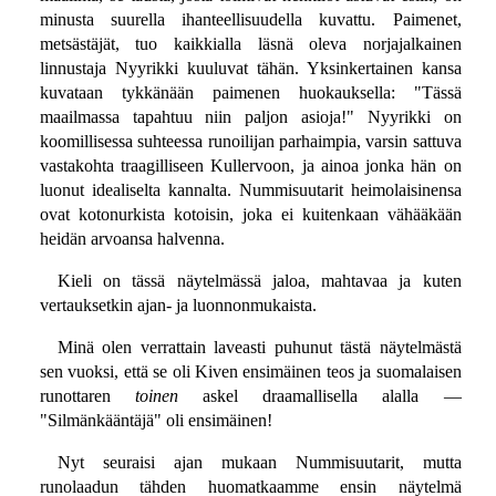
minusta suurella ihanteellisuudella kuvattu. Paimenet,
metsästäjät, tuo kaikkialla läsnä oleva norjajalkainen
linnustaja Nyyrikki kuuluvat tähän. Yksinkertainen kansa
kuvataan tykkänään paimenen huokauksella: "Tässä
maailmassa tapahtuu niin paljon asioja!" Nyyrikki on
koomillisessa suhteessa runoilijan parhaimpia, varsin sattuva
vastakohta traagilliseen Kullervoon, ja ainoa jonka hän on
luonut idealiselta kannalta. Nummisuutarit heimolaisinensa
ovat kotonurkista kotoisin, joka ei kuitenkaan vähääkään
heidän arvoansa halvenna.
Kieli on tässä näytelmässä jaloa, mahtavaa ja kuten
vertauksetkin ajan- ja luonnonmukaista.
Minä olen verrattain laveasti puhunut tästä näytelmästä
sen vuoksi, että se oli Kiven ensimäinen teos ja suomalaisen
runottaren
toinen
askel draamallisella alalla —
"Silmänkääntäjä" oli ensimäinen!
Nyt seuraisi ajan mukaan Nummisuutarit, mutta
runolaadun tähden huomatkaamme ensin näytelmä