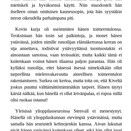
mietiskeli ja hyväksensä käytti. Niin muodosteli hän
itselleen oman omituisen kauneusopin, jota hän syystäkin
neron oikeudella parhaimpana piti.
Kovin kurja oli useimmiten hänen toimeentulonsa.
Teoksistaan hän tosin sai palkintoja, ja monet hänen
ystävänsä, joiden nimille runoilijan elämäkerrassa kerran on
sija annettava, todistivat ystävyyttänsä tuontuostakin ei
ainoastaan sanoissa, vaan teoissakin; mutta kaikki tämä ei
kuitenkaan voinut hänen tilaansa paljon parantaa. Hän oli
kylläksi runoilija, ettei hänessä itsessä nimeksikään ollut
tarpeellista mielenvakavuutta aineellisen toimeentulon
rakentamiseen. Surkea on kertoa, mutta totta on, että Kiveltä
joskus puuttui välttämättömimmätkin tarpeet. Hänen täytyi
kärsiä nälkää, kun hänellä ei ollut leivänpalaa, ei ropoa millä
olisi ruokaa ostanut!
Yleisissä ylioppilasseuroissa Stenvall ei menestynyt.
Hänellä oli ylioppilaskunnan etevimpiä ystävinänsä, mutta
samalla hän seurusteli kehnojenkin kanssa. Aivan lukuisat
eivät hänen ystävänsä kuitenkaan olleet, eikä hän ollut juuri