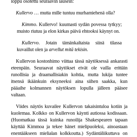
loppu osotettu seuraavin lausein:
Kullervo
… mutta mille tuntuu murhamiehenä olla?
Kimmo
. Kullervo! kuumasti sydän povessa tytkyy;
muisto riutuu ja elon kirkas päivä ehtooksi käynyt on.
Kullervo
. Jotain tämänkaltaista siinä tilassa
kuvaillut olen ja
arvellut mitä tekisin
.
Kullervon kostonhimo viittaa tässä näytöksessä ankarasti
eteenpäin. Seuraavat näytökset eivät ole vailla erittäin
runollisia ja draamallisiakin kohtia, mutta lukija tuntee
itsensä ikäänkuin eksyneeksi aina siihen saakka, kun
pääaihe kolmannen näytöksen lopulla jälleen pääsee
valtaan.
Viides näytös kuvailee Kullervon takaisintuloa kotiin ja
kuolemaa. Kolkko on Kullervon käynti autiossa kodissaan.
(Huomatkaa tässä kuinka runoilija Shakespearen tapaan
käyttää Kimmoa ja tekee hänet mielipuoleksi, ainoastaan
enentääkseen mielialan kolkkoutta.) Sydäntäliikuttava on