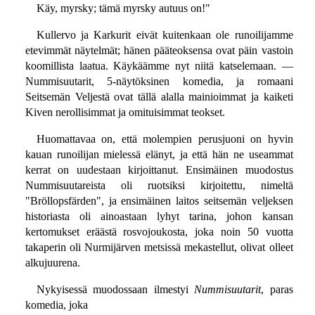
Käy, myrsky; tämä myrsky autuus on!"
Kullervo ja Karkurit eivät kuitenkaan ole runoilijamme
etevimmät näytelmät; hänen pääteoksensa ovat päin vastoin
koomillista laatua. Käykäämme nyt niitä katselemaan. —
Nummisuutarit, 5-näytöksinen komedia, ja romaani
Seitsemän Veljestä ovat tällä alalla mainioimmat ja kaiketi
Kiven nerollisimmat ja omituisimmat teokset.
Huomattavaa on, että molempien perusjuoni on hyvin
kauan runoilijan mielessä elänyt, ja että hän ne useammat
kerrat on uudestaan kirjoittanut. Ensimäinen muodostus
Nummisuutareista oli ruotsiksi kirjoitettu, nimeltä
"Bröllopsfärden", ja ensimäinen laitos seitsemän veljeksen
historiasta oli ainoastaan lyhyt tarina, johon kansan
kertomukset eräästä rosvojoukosta, joka noin 50 vuotta
takaperin oli Nurmijärven metsissä mekastellut, olivat olleet
alkujuurena.
Nykyisessä muodossaan ilmestyi
Nummisuutarit
, paras
komedia, joka