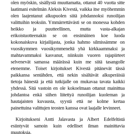
olen myöskin, sisällystä muuttamatta, ottanut 40 vuotta sitte
laatimani esitelmän Aleksis Kivestä, vaikka itse myöhemmin
olen laajentanut alkupuolen siitä johdannoksi runoilijan
valittuihin teoksiin. Ymmärrettävästi se on monessa kohden
heikko ja puutteellinen, mutta vasta-alkajan
erikoistuotteenakin se on ensimäinen koe luoda
kokonaiskuva kirjailijasta, jonka hahmo silmissämme on
vuosikymmen vuosikymmeneltä yhä kirkkaammaksi ja
mahtavammaksi kasvanut, niinkuin vuoren rajapiirteet
selvenevät samassa määrässä kuin me siitä tasangolle
etenemme. Toiset kirjoitukset Kivestä pitänevät tässä
paikkansa sentähden, että nekin sisältävät alkuperäisiä
tietoja hänestä ja että tutkijalle on mukavaa tavata kaikki
yhdessä. Sitä vastoin en ole kokoelmaan ottanut mainittua
johdantoa enkä siihen liitettyä runoilijan kuoleman ja
hautajaisten kuvausta, syystä että ne kolme kertaa
painettuina valittujen teosten kanssa ovat laajalle levinneet.
Kirjoitukseni Antti Jalavasta ja Albert Edelfeltistä
esiintyvät samoin kuin edelliset ilman mainittavia
muutoksia.