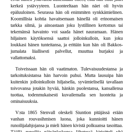
kerkeä ystävyyteen. Luonteeltaan hän näet oli hyvin
epäluuloinen. Seurassa hän oli enimmiten synkkämielinen.
Koomillisia kohtia havaitsemaan hänellä oli erinomaisen
tarkka silmä, ja ainoastaan joku lystillinen kertomus tai
tekemänsä havainto voi saada hänet nauramaan. Hänen
hiljainen käytöksensä saattoi jolloinkulloin, kun joku
loukkasi hänen tunteitansa, ja erittäin kun hän oli Bakkos-
jumalata liiallisesti palvellut, muuttua hurjaksi ja
vallattomaksi.
Toiveissaan hän oli vaatimaton. Tulevaisuudestansa ja
tarkoituksistansa hän harvoin puhui. Mutta lausuipa hän
kuitenkin jolloinkulloin hiljaisella, syvämielisellä tavallaan
toivovansa jotakin hyvää, hänkin puolestansa, kansallensa
tuottaa, todenmukaisesti kuvailemalla sen luonteita ja
ominaisuuksia.
V:sta 1865 Stenvall oleskeli Siuntion pitäjässä erään
vanhan rouvasihmisen luona, joka kunnioitti hänen
runoilijalahjojansa ja mieli hänen kivistä polkuansa tasoittaa.
Täällä runoilija päivänlaskunsa lähetessä kirjoitteli yhä