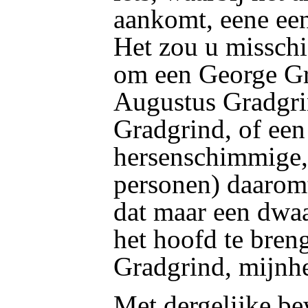
aankomt, eene ee
Het zou u missch
om een George Gr
Augustus Gradgri
Gradgrind, of een
hersenschimmige,
personen) daaromt
dat maar een dwaa
het hoofd te bre
Gradgrind, mijn
Met dergelijke be