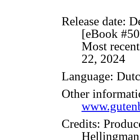
Release date
: D
[eBook #50
Most recent
22, 2024
Language
: Dut
Other informati
www.gutenb
Credits
: Produc
Hellingman