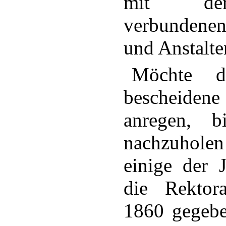
mit der
verbunden
und Anstalte
Möchte di
bescheide
anregen, b
nachzuhole
einige der J
die Rektor
1860 gegebe