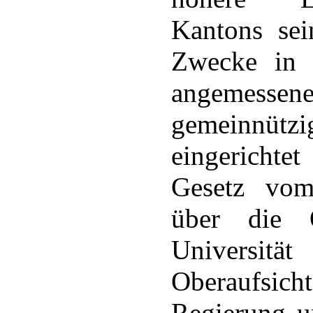
Kantons se
Zwecke in 
angeme
gemeinnü
eingericht
Gesetz vo
über die O
Universitä
Oberaufsich
Regierung un