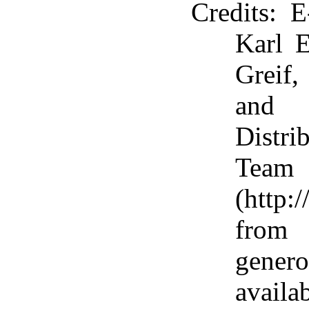
Credits
: E
Karl 
Greif,
and
Distri
Team
(http:
from
gene
avail