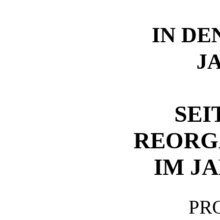
IN DE
J
SEI
REORG
IM JA
PR