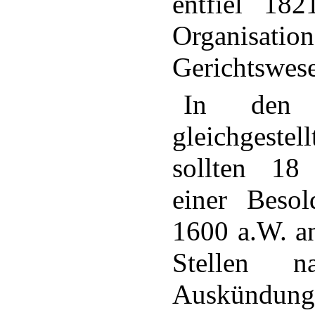
entfiel 18
Organi
Gerichtswes
In den 
gleichgeste
sollten 18
einer Beso
1600 a.W. an
Stellen na
Auskündung