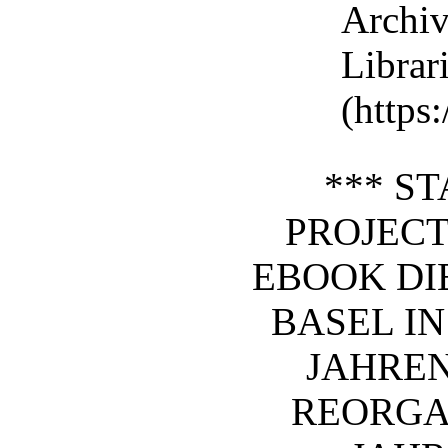
Archi
Librar
(https:
*** S
PROJEC
EBOOK DI
BASEL IN
JAHREN
REORGA