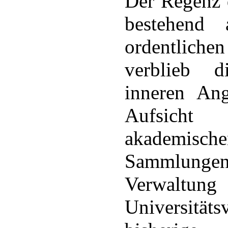
Der Regenz 
bestehend 
ordentlich
verblieb 
inneren Ang
Aufsich
akademisch
Sammlun
Verwa
Universitä