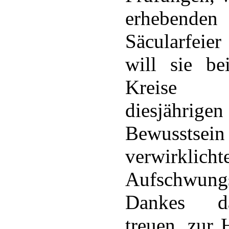
erheben
Säcularfeie
will sie be
Kreise 
diesjähr
Bewusstsei
verwirkli
Aufschwung
Dankes da
treuen, zur H