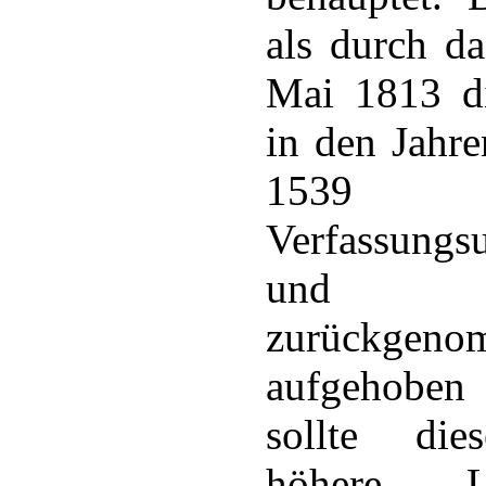
als durch d
Mai 1813 di
in den Jahr
1539 
Verfassungs
und Pr
zurückg
aufgehoben
sollte die
höhere Le