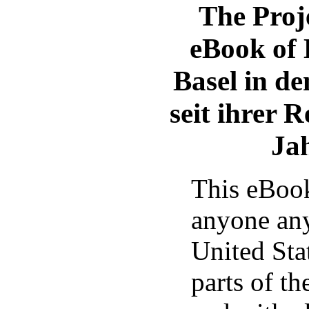
The Proj
eBook of
Basel in de
seit ihrer 
Ja
This eBook
anyone any
United Sta
parts of th