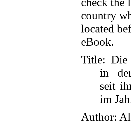
check the 
country wh
located bef
eBook.
Title
: Die
in de
seit i
im Jah
Author
: A