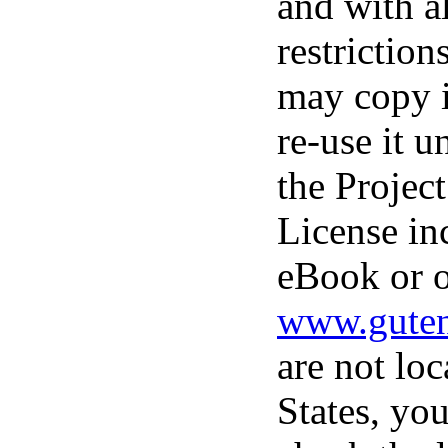
and with a
restrictio
may copy i
re-use it u
the Projec
License in
eBook or o
www.guten
are not loc
States, you