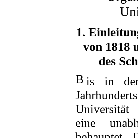
Uni
1.
Einleitun
von 1818 
des Sch
B
is in de
Jahrhunde
Universität
eine unabh
behauptet. D