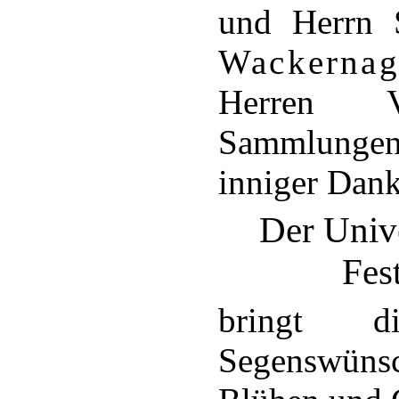
und Herrn S
Wackernag
Herren V
Sammlungen 
inniger Dank
Der Unive
Fes
bringt di
Segenswüns