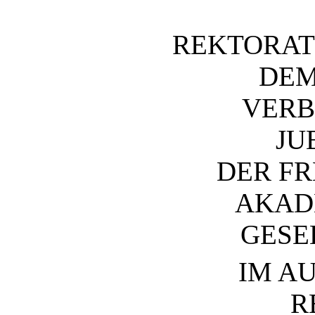
REKTORAT
DEM
VER
JU
DER FR
AKAD
GESE
IM AU
R