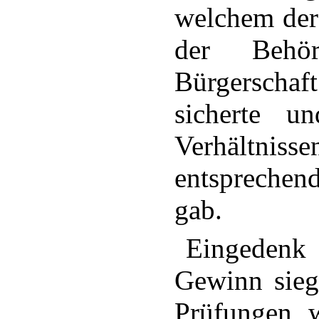
welchem der
der Behö
Bürgerschaft
sicherte u
Verhältni
entspreche
gab.
Eingedenk
Gewinn sieg
Prüfungen, w