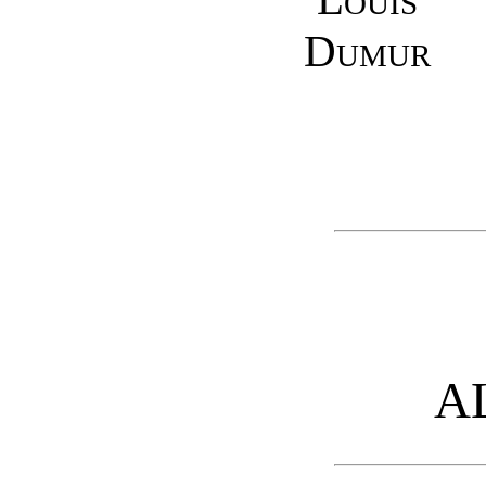
Dumur
A