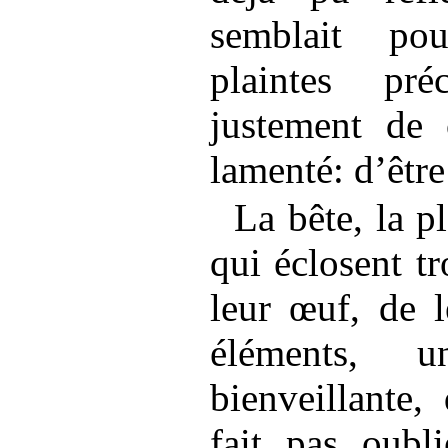
semblait pou
plaintes pré
justement de c
lamenté: d’êtr
La bête, la p
qui éclosent tr
leur œuf, de l
éléments, u
bienveillante,
fait pas oubl