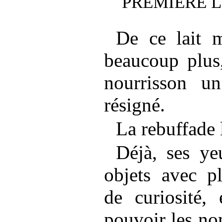
PREMIÈRE 
De ce lait m
beaucoup plus,
nourrisson u
résigné.
La rebuffade l
Déjà, ses ye
objets avec pl
de curiosité,
pouvoir les n