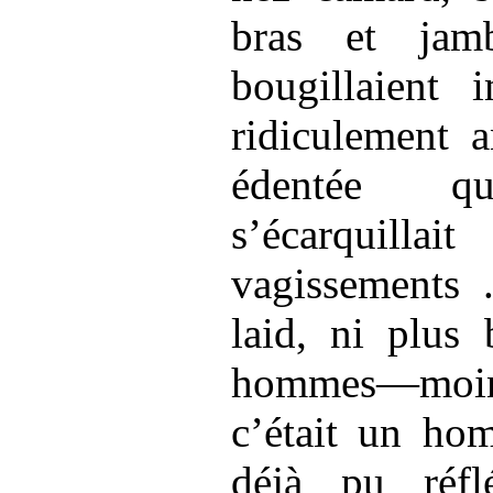
bras et jam
bougillaient 
ridiculement 
édentée q
s’écarquillait
p
vagissements .
laid, ni plus 
hommes—moins
c’était un hom
déjà pu réflé