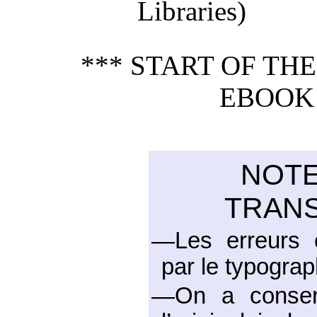
Libraries)
*** START OF TH
EBOOK 
NOTE
TRANS
—Les erreurs c
par le typograp
—On a conserv