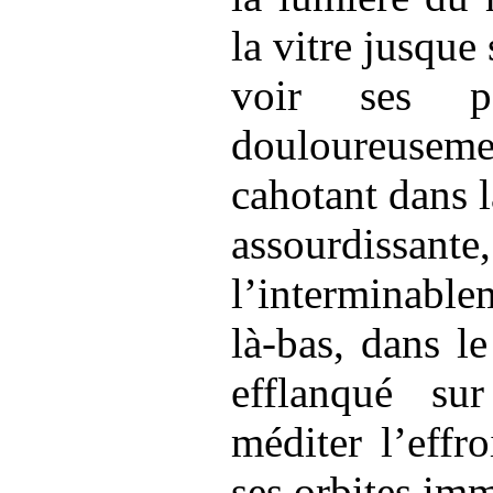
la vitre jusque
voir ses pa
douloureusem
cahotant dans l
assourdissante
l’interminable
là-bas, dans l
efflanqué su
méditer l’effro
ses orbites imm