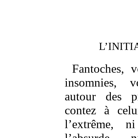
L’INIT
Fantoches, v
insomnies, v
autour des pr
contez à celu
l’extrême, n
l’absurde, 