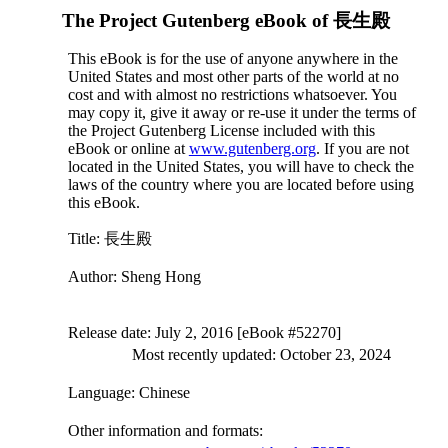
The Project Gutenberg eBook of
長生殿
This eBook is for the use of anyone anywhere in the
United States and most other parts of the world at no
cost and with almost no restrictions whatsoever. You
may copy it, give it away or re-use it under the terms of
the Project Gutenberg License included with this
eBook or online at
www.gutenberg.org
. If you are not
located in the United States, you will have to check the
laws of the country where you are located before using
this eBook.
Title
: 長生殿
Author
: Sheng Hong
Release date
: July 2, 2016 [eBook #52270]
Most recently updated: October 23, 2024
Language
: Chinese
Other information and formats
: