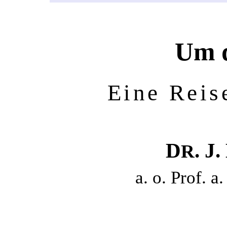
Um d
Eine Reis
D
. J
R
a. o. Prof. a