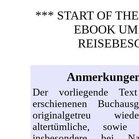
*** START OF TH
EBOOK UM 
REISEBES
Anmerkungen 
Der vorliegende Te
erschienenen Buchau
originalgetreu wied
altertümliche, sowie 
insbesondere bei N