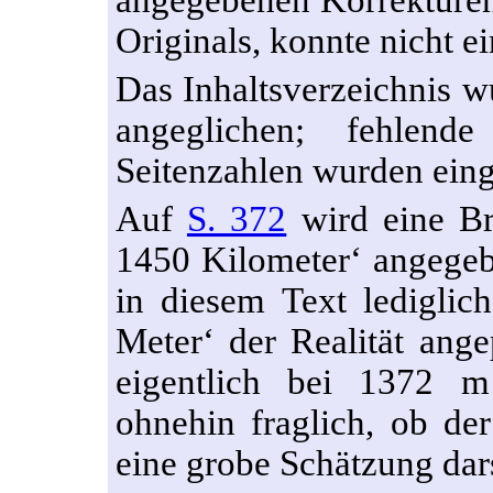
angegebenen Korrekturen,
Originals, konnte nicht e
Das Inhaltsverzeichnis w
angeglichen; fehlend
Seitenzahlen wurden einge
Auf
S. 372
wird eine Br
1450 Kilometer‘ angegeb
in diesem Text ledigli
Meter‘ der Realität ang
eigentlich bei 1372 m
ohnehin fraglich, ob der
eine grobe Schätzung dars