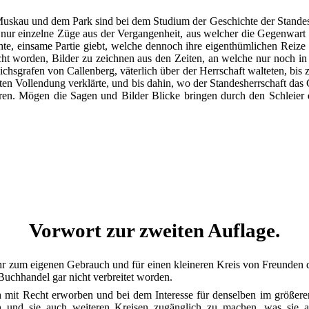
uskau und dem Park sind bei dem Studium der Geschichte der Standesh
r einzelne Züge aus der Vergangenheit, aus welcher die Gegenwart er
te, einsame Partie giebt, welche dennoch ihre eigenthümlichen Reize h
t worden, Bilder zu zeichnen aus den Zeiten, an welche nur noch in 
hsgrafen von Callenberg, väterlich über der Herrschaft walteten, bis
ten Vollendung verklärte, und bis dahin, wo der Standesherrschaft das
ören. Mögen die Sagen und Bilder Blicke bringen durch den Schleier
Vorwort zur zweiten Auflage.
ehr zum eigenen Gebrauch und für einen kleineren Kreis von Freunden 
uchhandel gar nicht verbreitet worden.
 mit Recht erworben und bei dem Interesse für denselben im größere
en und sie auch weiteren Kreisen zugänglich zu machen, was sie 