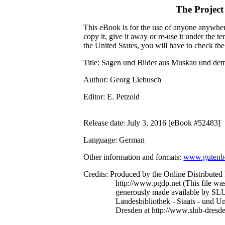
The Projec
This eBook is for the use of anyone anywhere
copy it, give it away or re-use it under the 
the United States, you will have to check th
Title
: Sagen und Bilder aus Muskau und de
Author
: Georg Liebusch
Editor
: E. Petzold
Release date
: July 3, 2016 [eBook #52483]
Language
: German
Other information and formats
:
www.gutenbe
Credits
: Produced by the Online Distributed
http://www.pgdp.net (This file w
generously made available by SL
Landesbibliothek - Staats - und Un
Dresden at http://www.slub-dresde