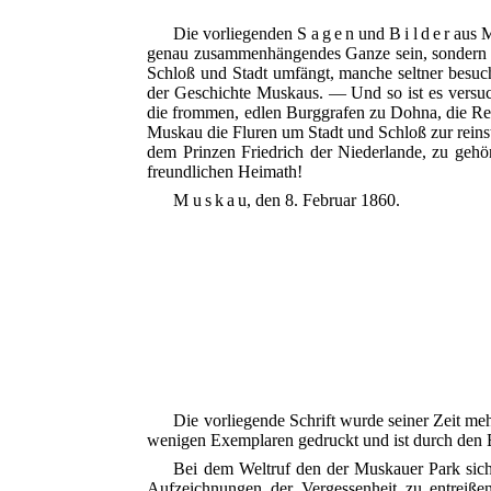
Die vorliegenden
Sagen
und
Bilder
aus M
genau zusammenhängendes Ganze sein, sondern nu
Schloß und Stadt umfängt, manche seltner besuch
der Geschichte Muskaus. — Und so ist es versuch
die frommen, edlen Burggrafen zu Dohna, die Reic
Muskau die Fluren um Stadt und Schloß zur reins
dem Prinzen Friedrich der Niederlande, zu geh
freundlichen Heimath!
Muskau
, den 8. Februar 1860.
Die vorliegende Schrift wurde seiner Zeit m
wenigen Exemplaren gedruckt und ist durch den B
Bei dem Weltruf den der Muskauer Park sich
Aufzeichnungen der Vergessenheit zu entreiß