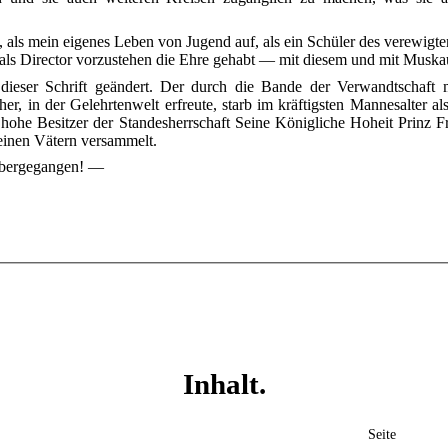
als mein eigenes Leben von Jugend auf, als ein Schüler des verewigten 
 als Director vorzustehen die Ehre gehabt — mit diesem und mit Muskau
 dieser Schrift geändert. Der durch die Bande der Verwandtschaft m
er, in der Gelehrtenwelt erfreute, starb im kräftigsten Mannesalter a
hohe Besitzer der Standesherrschaft Seine Königliche Hoheit Prinz F
Seinen Vätern versammelt.
 übergegangen! —
Inhalt.
Seite