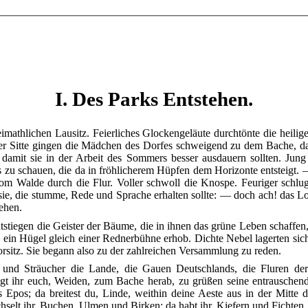
I. Des Parks Entstehen.
eimathlichen Lausitz. Feierliches Glockengeläute durchtönte die hei
cher Sitte gingen die Mädchen des Dorfes schweigend zu dem Bache, da
amit sie in der Arbeit des Sommers besser ausdauern sollten. Jung
zu schauen, die da in fröhlicherem Hüpfen dem Horizonte entsteigt
m Walde durch die Flur. Voller schwoll die Knospe. Feuriger schluge
 sie, die stumme, Rede und Sprache erhalten sollte: — doch ach! das L
tehen.
entstiegen die Geister der Bäume, die in ihnen das grüne Leben schaffen
h ein Hügel gleich einer Rednerbühne erhob. Dichte Nebel lagerten si
orsitz. Sie begann also zu der zahlreichen Versammlung zu reden.
d Sträucher die Lande, die Gauen Deutschlands, die Fluren der 
gt ihr euch, Weiden, zum Bache herab, zu grüßen seine entrauschend
es Epos; da breitest du, Linde, weithin deine Aeste aus in der Mitt
selt ihr, Buchen, Ulmen und Birken; da habt ihr, Kiefern und Fichten,