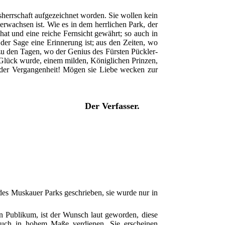
errschaft aufgezeichnet worden. Sie wollen kein
wachsen ist. Wie es in dem herrlichen Park, der
at und eine reiche Fernsicht gewährt; so auch in
der Sage eine Erinnerung ist; aus den Zeiten, wo
 zu den Tagen, wo der Genius des Fürsten Pückler-
 Glück wurde, einem milden, Königlichen Prinzen,
 der Vergangenheit! Mögen sie Liebe wecken zur
Der Verfasser.
des Muskauer Parks geschrieben, sie wurde nur in
n Publikum, ist der Wunsch laut geworden, diese
auch in hohem Maße verdienen. Sie erscheinen