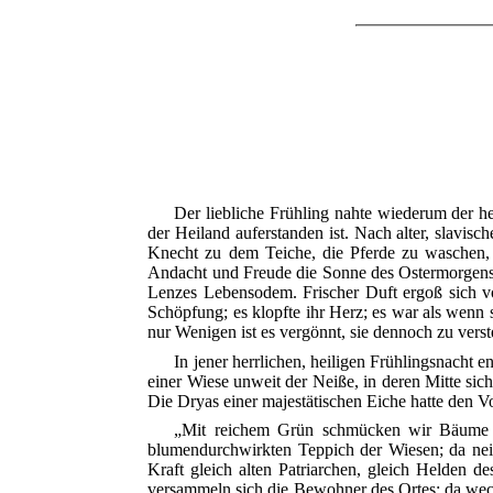
Der liebliche Frühling nahte wiederum der h
der Heiland auferstanden ist. Nach alter, slavis
Knecht zu dem Teiche, die Pferde zu waschen, d
Andacht und Freude die Sonne des Ostermorgens 
Lenzes Lebensodem. Frischer Duft ergoß sich vo
Schöpfung; es klopfte ihr Herz; es war als wenn
nur Wenigen ist es vergönnt, sie dennoch zu vers
In jener herrlichen, heiligen Frühlingsnacht 
einer Wiese unweit der Neiße, in deren Mitte sic
Die Dryas einer majestätischen Eiche hatte den V
„Mit reichem Grün schmücken wir Bäume un
blumendurchwirkten Teppich der Wiesen; da nei
Kraft gleich alten Patriarchen, gleich Helden d
versammeln sich die Bewohner des Ortes; da wech