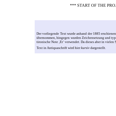
*** START OF THE P
Der vorliegende Text wurde anhand der 1885 erschienen
übernommen, hingegen wurden Zeichensetzung und typogra
tironische Note ‚Et‘ verwendet. Da dieses aber in vielen 
Text in Antiquaschrift wird hier
kursiv
dargestellt.