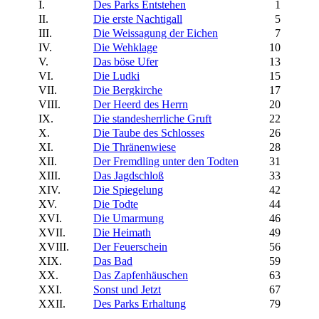
I.
Des Parks Entstehen
1
II.
Die erste Nachtigall
5
III.
Die Weissagung der Eichen
7
IV.
Die Wehklage
10
V.
Das böse Ufer
13
VI.
Die Ludki
15
VII.
Die Bergkirche
17
VIII.
Der Heerd des Herrn
20
IX.
Die standesherrliche Gruft
22
X.
Die Taube des Schlosses
26
XI.
Die Thränenwiese
28
XII.
Der Fremdling unter den Todten
31
XIII.
Das Jagdschloß
33
XIV.
Die Spiegelung
42
XV.
Die Todte
44
XVI.
Die Umarmung
46
XVII.
Die Heimath
49
XVIII.
Der Feuerschein
56
XIX.
Das Bad
59
XX.
Das Zapfenhäuschen
63
XXI.
Sonst und Jetzt
67
XXII.
Des Parks Erhaltung
79