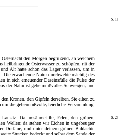
[S. 1]
lige Osternacht den Morgen begrüßend, an welchem
s heilbringende Osterwasser zu schöpfen, ritt der
 und Alt hatte schon das Lager verlassen, um in
. — Die erwachende Natur durchwehte mächtig des
n in sich erneuender Daseinsfülle die Pulse der
oos der Natur ist geheimnißvolles Schweigen, und
, den Kronen, den Gipfeln derselben. Sie eilten zu
ch um die geheimnißvolle, feierliche Versammlung.
Lausitz.
Da umsäumet ihr, Erlen, den grünen,
[S. 2]
en Wellen; da stehen wir Eichen in ungebeugter
e der Dorfaue, und unter deinem grünen Baldachin
 weite Strecken bedeckt und selbst dem Sande der