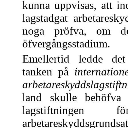
kunna uppvisas, att in
lagstadgat arbetaresky
noga pröfva, om de
öfvergångsstadium.
Emellertid ledde det
tanken på
internatio
arbetareskyddslagstift
land skulle behöfva
lagstiftningen fö
arbetareskyddsgrunds