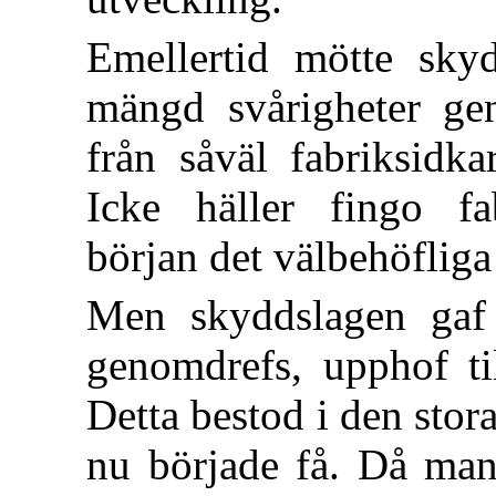
Emellertid mötte skyd
mängd svårigheter ge
från såväl fabriksidka
Icke häller fingo fab
början det välbehöfliga
Men skyddslagen gaf 
genomdrefs, upphof til
Detta bestod i den stor
nu började få. Då ma