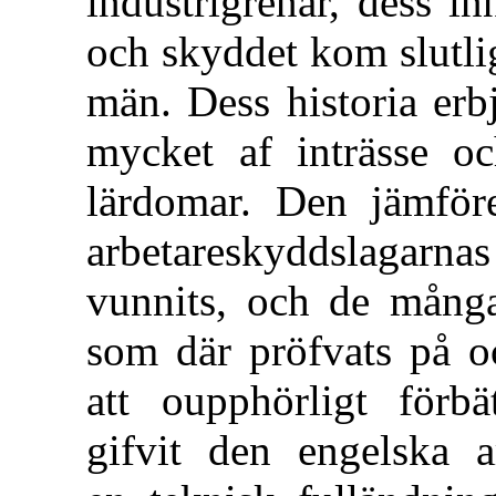
industrigrenar, dess i
och skyddet kom slutli
män. Dess historia erb
mycket af inträsse o
lärdomar. Den jämföre
arbetareskyddslagarnas
vunnits, och de många
som där pröfvats på oc
att oupphörligt för
gifvit den engelska ar