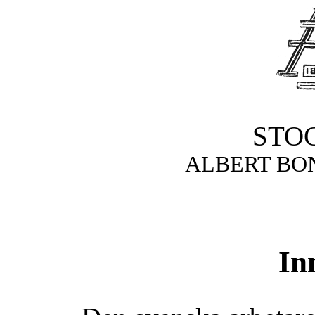
STO
ALBERT BO
In