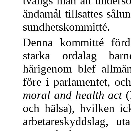
tvangs man att undersö
ändamål
tillsattes sål
sundhetskommitté.
Denna kommitté förd
starka ordalag barn
härigenom blef allmä
före i parlamentet, o
moral and health act
(
och hälsa), hvilken ic
arbetareskyddslag, ut