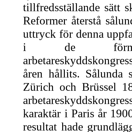
tillfredsställande sätt
Reformer återstå sålund
uttryck för denna uppf
i de förnyade
arbetareskyddskongres
åren hållits. Sålunda
Zürich och Brüssel 18
arbetareskyddskongr
karaktär i Paris år 190
resultat hade grundläg