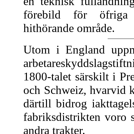
en teknisk fulländning
förebild för öfriga
hithörande område.
Utom i England uppm
arbetareskyddslagstift
1800-talet särskilt i P
och Schweiz, hvarvid k
därtill bidrog iakttage
fabriksdistrikten voro
andra trakter.