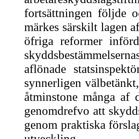
fortsättningen följde 
märkes särskilt lagen 
öfriga reformer införd
skyddsbestämmelserna
aflönade statsinspektö
synnerligen välbetänkt,
åtminstone många af d
genomdrefvo att skydds
genom praktiska försla
utveckling.