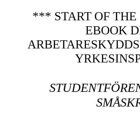
*** START OF TH
EBOOK D
ARBETARESKYDDS
YRKESINSP
STUDENTFÖREN
SMÅSKR