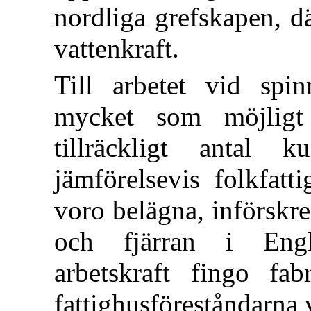
nordliga grefskapen, d
vattenkraft.
Till arbetet vid spi
mycket som möjligt
tillräckligt antal 
jämförelsevis folkfatt
voro belägna, införskre
och fjärran i Engl
arbetskraft fingo fab
fattighusföreståndarna v