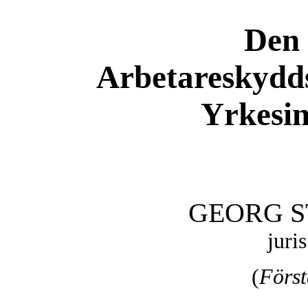
Den 
Arbetareskydds
Yrkesin
GEORG S
juri
(
Först