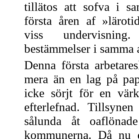
tillätos att sofva i 
första åren af »läroti
viss undervisning
bestämmelser i samma 
Denna första arbetare
mera än en lag på pa
icke sörjt för en vär
efterlefnad. Tillsyne
sålunda åt oaflönad
kommunerna. Då nu de