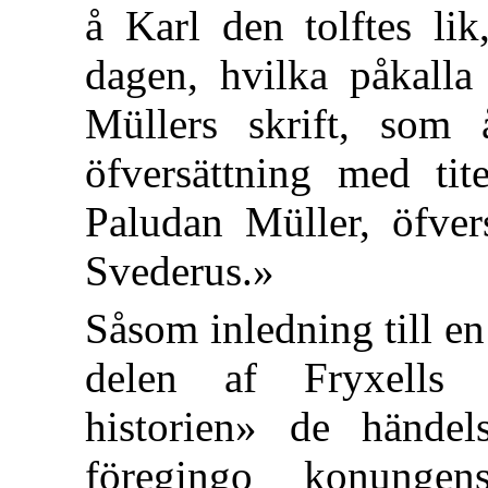
å Karl den tolftes li
dagen, hvilka påkalla
Müllers skrift, som
öfversättning med tit
Paludan Müller, öfver
Svederus.»
Såsom inledning till e
delen af Fryxells 
historien» de händel
föregingo konunge