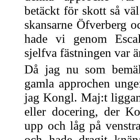
betäckt för skott så v
skansarne Öfverberg o
hade vi genom Escal
sjelfva fästningen var ä
Då jag nu som bemäl
gamla approchen ungefä
jag Kongl. Maj:t ligga
eller docering, der Ko
upp och låg på venstr
och hade dragit knän