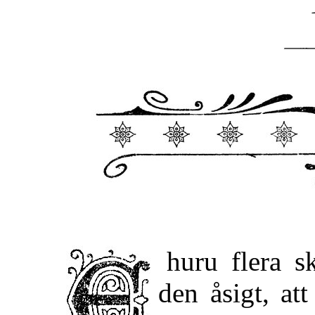
Ehuru flera skarpsinniga forskare uttalat
den åsigt, att