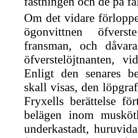
fästningen och de på fä
Om det vidare förloppe
ögonvittnen öfver
fransman, och dåvara
öfverstelöjtnanten, vi
Enligt den senares be
skall visas, den löpgra
Fryxells berättelse fö
belägen inom musköth
underkastadt, huruvida