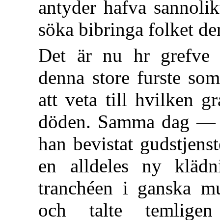
antyder hafva sannolik
söka bibringa folket de
Det är nu hr grefve 
denna store furste so
att veta till hvilken 
döden. Samma dag — 
han bevistat gudstjens
en alldeles ny kläd
tranchéen i ganska mu
och talte temlig