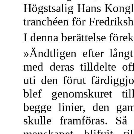
Högstsalig Hans Kongl.
tranchéen för Fredriksh
I denna berättelse för
»Ändtligen efter lån
med deras tilldelte of
uti den förut färdiggj
blef genomskuret ti
begge linier, den g
skulle framföras. Så
manskapet blifvit til