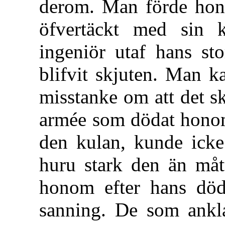
derom. Man förde honom
öfvertäckt med sin
ingeniör utaf hans st
blifvit skjuten. Man k
misstanke om att det s
armée som dödat honom,
den kulan, kunde ick
huru stark den än måt
honom efter hans dö
sanning. De som ankl