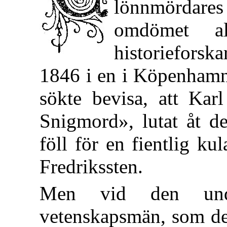
lönnmördares
omdömet a
historieforsk
1846 i en i Köpenhamn 
sökte bevisa, att Karl
Snigmord», lutat åt d
föll för en fientlig ku
Fredrikssten.
Men vid den unde
vetenskapsmän, som de