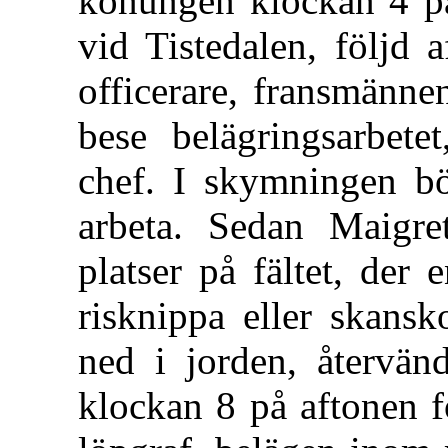
konungen klockan 4 på
vid Tistedalen, följd 
officerare, fransmänne
bese belägringsarbete
chef. I skymningen bö
arbeta. Sedan Maigret
platser på fältet, der
risknippa eller skansk
ned i jorden, återvän
klockan 8 på aftonen f