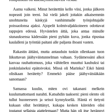
Aamu valkeni. Minut herätettiin kello viisi, jonka jälkeen
nopeasti join teeni. Isä vielä jakeli joitakin aikaisemmin
unohtuneita käskyjä vanhimmalle työnjohtajalle
poissaolonsa ajaksi. Ajopelit kolmivaljakkoineen odottavat
rappujen edessä. Hyvästelen äitiä, joka antaa minulle
siunauksensa kädessään pieni pyhäin kuva, jonka ripustaa
kaulalleni ja työntää paitani alle paljasta ihoani vasten.
Rakastin äitiäni, mutta antauduin tuskin ollenkaan tuon
liikuttavan jäähyväistunnelman valtaan. Sydämessäni alkoi
kasvaa rauhattomuus, joka vähitellen muuttui kauhuksi tai
jonkinlaiseksi epätoivoksi. Missä oli Marinka? Eikö häntä
olisikaan herätetty? Emmekö pääse jäähyväisiäkään
sanomaan?
Samassa kuulin, miten ovi takanani melkein
kuulumattomasti narahti. Katsahdin taakseni: pieni olento oli
tullut huoneeseen ja seisoi kynnyksellä. Häntä ei tietysti
kukaan ollut herättänyt, kukapa kesken kiireiden olisi
joutanut sellaista ajattelemaan? Mutta hän oli itse herännyt