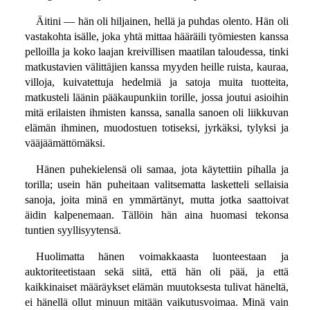
Äitini — hän oli hiljainen, hellä ja puhdas olento. Hän oli
vastakohta isälle, joka yhtä mittaa hääräili työmiesten kanssa
pelloilla ja koko laajan kreivillisen maatilan taloudessa, tinki
matkustavien välittäjien kanssa myyden heille ruista, kauraa,
villoja, kuivatettuja hedelmiä ja satoja muita tuotteita,
matkusteli läänin pääkaupunkiin torille, jossa joutui asioihin
mitä erilaisten ihmisten kanssa, sanalla sanoen oli liikkuvan
elämän ihminen, muodostuen totiseksi, jyrkäksi, tylyksi ja
vääjäämättömäksi.
Hänen puhekielensä oli samaa, jota käytettiin pihalla ja
torilla; usein hän puheitaan valitsematta lasketteli sellaisia
sanoja, joita minä en ymmärtänyt, mutta jotka saattoivat
äidin kalpenemaan. Tällöin hän aina huomasi tekonsa
tuntien syyllisyytensä.
Huolimatta hänen voimakkaasta luonteestaan ja
auktoriteetistaan sekä siitä, että hän oli pää, ja että
kaikkinaiset määräykset elämän muutoksesta tulivat häneltä,
ei hänellä ollut minuun mitään vaikutusvoimaa. Minä vain