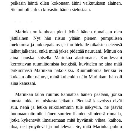
pelkäsin häntä ollen kokonaan äitini vaikutuksen alainen.
Sieluni oli tarkka kuvastin hänen sielustaan.
— — —
Marinka on kauhean pieni. Minä hänen rinnallaan olen
jättiläinen. Nyt hän riisuu yltään pienen pumpulisen
mekkonsa ja nukkepaitansa, istuu hiekalle oikaisten eteensä
laihat jalkansa, enkä minä jaksa pidättää nauruani. Minun on
aina hauska katsella Marinkaa alastomana. Kuullessani
kerrottavan ruumiittomista hengistä, kuvittelen ne aina mitä
tarkimmasti Marinkan näköisiksi. Ruumiittomia henkiä ei
kukaan ollut nähnyt, minä kuitenkin näin Marinkan, hän oli
aina kanssani.
Marinkan laiha ruumis kannattaa hänen päätään, jonka
musta tukka on niskasta leikattu. Pienissä kasvoissa eivät
suu, nenä ja leuka erikoisemmin tule näkyviin, ne jäävät
huomaamattomiin hänen suurten ihanien silmiensä rinnalla,
jotka kykenevät ilmaisemaan mitä hyvänsä: vihaa, kaihoa,
iloa, ne hymyilevät ja nuhtelevat. Se, mitä Marinka puhuu