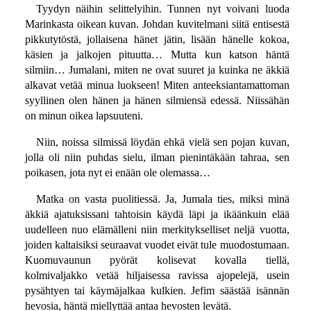
Tyydyn näihin selittelyihin. Tunnen nyt voivani luoda
Marinkasta oikean kuvan. Johdan kuvitelmani siitä entisestä
pikkutytöstä, jollaisena hänet jätin, lisään hänelle kokoa,
käsien ja jalkojen pituutta… Mutta kun katson häntä
silmiin… Jumalani, miten ne ovat suuret ja kuinka ne äkkiä
alkavat vetää minua luokseen! Miten anteeksiantamattoman
syyllinen olen hänen ja hänen silmiensä edessä. Niissähän
on minun oikea lapsuuteni.
Niin, noissa silmissä löydän ehkä vielä sen pojan kuvan,
jolla oli niin puhdas sielu, ilman pienintäkään tahraa, sen
poikasen, jota nyt ei enään ole olemassa…
Matka on vasta puolitiessä. Ja, Jumala ties, miksi minä
äkkiä ajatuksissani tahtoisin käydä läpi ja ikäänkuin elää
uudelleen nuo elämälleni niin merkitykselliset neljä vuotta,
joiden kaltaisiksi seuraavat vuodet eivät tule muodostumaan.
Kuomuvaunun pyörät kolisevat kovalla tiellä,
kolmivaljakko vetää hiljaisessa ravissa ajopelejä, usein
pysähtyen tai käymäjalkaa kulkien. Jefim säästää isännän
hevosia, häntä miellyttää antaa hevosten levätä.