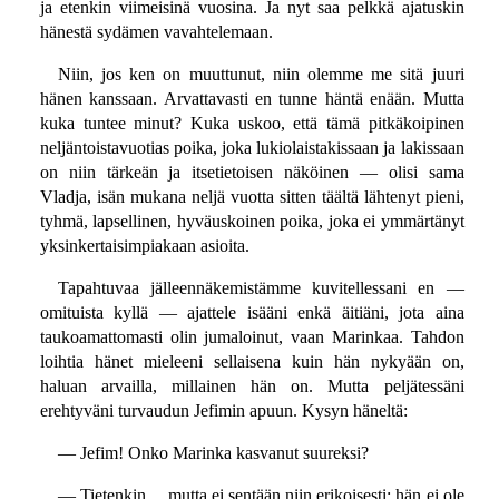
ja etenkin viimeisinä vuosina. Ja nyt saa pelkkä ajatuskin
hänestä sydämen vavahtelemaan.
Niin, jos ken on muuttunut, niin olemme me sitä juuri
hänen kanssaan. Arvattavasti en tunne häntä enään. Mutta
kuka tuntee minut? Kuka uskoo, että tämä pitkäkoipinen
neljäntoistavuotias poika, joka lukiolaistakissaan ja lakissaan
on niin tärkeän ja itsetietoisen näköinen — olisi sama
Vladja, isän mukana neljä vuotta sitten täältä lähtenyt pieni,
tyhmä, lapsellinen, hyväuskoinen poika, joka ei ymmärtänyt
yksinkertaisimpiakaan asioita.
Tapahtuvaa jälleennäkemistämme kuvitellessani en —
omituista kyllä — ajattele isääni enkä äitiäni, jota aina
taukoamattomasti olin jumaloinut, vaan Marinkaa. Tahdon
loihtia hänet mieleeni sellaisena kuin hän nykyään on,
haluan arvailla, millainen hän on. Mutta peljätessäni
erehtyväni turvaudun Jefimin apuun. Kysyn häneltä:
— Jefim! Onko Marinka kasvanut suureksi?
— Tietenkin… mutta ei sentään niin erikoisesti: hän ei ole