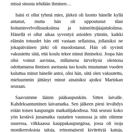
missä sinusta tehdään ihminen…
Isäni ei ollut tyhmä mies, järkeä oli luonto hänelle kyllä
antanut, mutta hän oli uppoutunut tilan
hoitamisvelvollisuuksiinsa ja isännöitsijäajatuksiinsa.
Hänellä ei ollut aikaa syventyä asioiden ytimiin, kaikki
elämän totuudet hän otti vastaan sellaisina, jollaisiksi ne
jokapäiväinen järki oli muodostanut. Hän oli syvästi
vakuutettu siitä, että koulu tekee minut ihmiseksi. Jospa hän
olisi voinut aavistaa, millaisena tärveltynä olentona
odottamansa ihmisen asemasta tuo koulu muutaman vuoden
kuluttua minut hänelle antoi, olisi hän, siitä olen vakuutettu,
mieluummin jättänyt minut ainaisiksi ajoiksi Marinkan
seuraan.
Saavuimme läänin pääkaupunkiin. Sitten laivalle.
Kahdeksantuntinen laivamatka. Sen jälkeen pieni levähdys
erään toisen kaupungin matkailijakodissa. Sitä seurasi koko
yön kestävä junamatka rautatien vaunussa ja niin olimme
suuressa, vilkkaassa kauppakaupungissa, jossa oli isoja
monikerroksisia taloja, erinomaisesti kivitettyjä katuja,