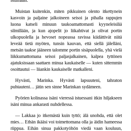
istumaan.
Muistan kuitenkin, miten pikkuinen olento itkettynein
kasvoin ja paljaine jalkoineen seisoi ja pihalla rappujen
luona katseli minuun taukoamattomasti kyyneleisiliä
silmillään, ja kun ajopelit jo liikahtivat ja olivat portin
ulkopuolella ja hevoset nopeassa ravissa kiidättivät niitä
leveää tietä myöten, tunsin kauvan, että siellä jälelläni,
metsän taakse jääneen talomme portin sisäpuolella, yhä vielä
liikkumattomana seisoi paljasjalkainen, kalpea tyttönen
ajatuksissaan saattaen minua kaukaiselle — kuten sittemmin
osoittautui — liiankin kaukaiselle matkalleni.
Hyvästi, Marinka. Hyvästi lapsuuteni, tahraton
puhtauteni… jätin sen sinne Marinkan sydämeen.
Pyörien kolinassa isäni vieressä istuessani itkin hiljakseen
isäni minua ankarasti nuhdellessa.
— Lakkaa jo itkemästä kuin tyttö; älä unohda, että olet
mies… Ethän ikääsi voi toimettomana olla ja äidin hameessa
riippua. Eihän sinua pakkotyöhön viedä vaan kouluun,