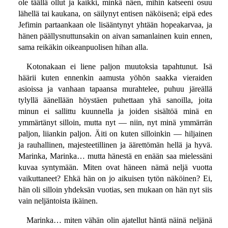
ole täällä ollut ja kaikki, minkä näen, mihin katseeni osuu
lähellä tai kaukana, on säilynyt entisen näköisenä; eipä edes
Jefimin partaankaan ole lisääntynyt yhtään hopeakarvaa, ja
hänen päällysnuttunsakin on aivan samanlainen kuin ennen,
sama reikäkin oikeanpuolisen hihan alla.
Kotonakaan ei liene paljon muutoksia tapahtunut. Isä
häärii kuten ennenkin aamusta yöhön saakka vieraiden
asioissa ja vanhaan tapaansa murahtelee, puhuu järeällä
tylyllä äänellään höystäen puhettaan yhä sanoilla, joita
minun ei sallittu kuunnella ja joiden sisältöä minä en
ymmärtänyt silloin, mutta nyt — niin, nyt minä ymmärrän
paljon, liiankin paljon. Äiti on kuten silloinkin — hiljainen
ja rauhallinen, majesteetillinen ja äärettömän hellä ja hyvä.
Marinka, Marinka… mutta hänestä en enään saa mielessäni
kuvaa syntymään. Miten ovat häneen nämä neljä vuotta
vaikuttaneet? Ehkä hän on jo aikuisen tytön näköinen? Ei,
hän oli silloin yhdeksän vuotias, sen mukaan on hän nyt siis
vain neljäntoista ikäinen.
Marinka… miten vähän olin ajatellut häntä näinä neljänä