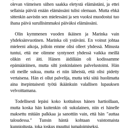
olevan viimeisen siihen saakka eletystä elämästäni, ja ettei
sellaisia päiviä enään elämässäni tulisi olemaan. Mutta ehkä
sittenkin aavistin sen mielessäni ja sen vuoksi muodostui tuo
ihana päivä surullisimmaksi päiväksi elämässäni.
Olin kymmenen vuoden ikäinen ja Marinka vain
yhdeksänvuotinen. Marinka oli ystäväni. En voinut johtaa
mieleeni aikoja, jolloin emme olisi olleet yhdessä. Minusta
tuntui, että me olimme syntyneet yhdessä vaikka meillä
olikin eri äiti. Hänen äidillään oli kodissamme
epämääräinen, mutta silti jonkinlainen palvelustoimi. Hän
oli meille sukua, mutta ei niin läheistä, että olisi pidetty
vertaisena. Hän ei ollut palvelija, mutta teki siitä huolimatta
aina itsepintaisesti työtä ikäänkuin valallisen lupauksen
velvoittamana.
Todellisesti lepäsi koko kotitalous hänen hartioillaan,
mutta koska hän kuitenkin oli sukulainen, niin ei hänelle
maksettu mitään palkkaa ja sanottiin vain, että hän "auttaa
taloudessa." Tunsin häntä kohtaan vaistomaista
kunnioitusta, joka joskus muuttui jumaloimiseksi.