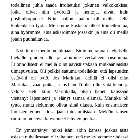
todellinen juhla saada irroitetuksi jokunen valkokukista,
jotka olivat niin pyöreitä ja hentoja, aivan kuin
posliinikupposet. Niin, paljon, paljon oli meillä siellä
kaikenlaista työtä. Me emme koskaan olleet toimettomina,
aina hyörimme, aina askaroimme jossakin ja aina oli meillä
jotain puuhailtavaa.
Nytkin me menimme uimaan. Istuimme rannan keltaiselle
hiekalle puiden alle ja aloimme verkalleen riisuuntua.
Luonnollisesti ei meillä ollut aavistustakaan minkäänlaisista
uimapuvuista. Oli pelkkä sattuma todellakin, että lapsuuden
ystäväni oli tyttö. Jos Marinkan äidillä ei olisi ollut
Marinkaa, vaan poika, ja jos hänellä olisi ollut yhtä hieno ja
valoisa sielu kuin Marinkalla, olisin hänen kanssaan
viettänyt lapsuuteni ja elänyt samaa elämää. Marinka oli
tyttö, mutta sielumme olivat siinä tilassa, kuin ensimäisten
ihmisten ennen kiusaajaan tutustumistaan. Meidän lapsen
ruumiimme eivät kaivanneet lehvien peittoa.
En ymmärtänyt, miksi isäni äidin kanssa joskus tästä
asiasta puhellessaan oli vihainen, että me kylvemme yhdessä