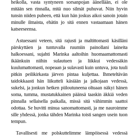
heikolla, vasta syntyneen sorsanpojan äänellään, ei ole
mitään sen rinnalla, mitä nuo silmät puhuvat. Niin hyvin
tunsin niiden puheen, että kun hän joskus aikoi sanoin jotain
minulle ilmaista, ehätin jo sitä ennen vastaamaan hänen
katseeseensa.
Astuessani veteen, sitä rajusti ja maltittomasti käsilläni
pärskyttäen ja tuntuvalla ruumiin painollani laineita
halkoessani, sujahti Marinka aaltoihin huomaamattomasti
ikäänkuin niihin sulautuen ja liikkui vedessäkin
kuulumattomasti, nopeaan ja sulavasti kuin untuva, jota tuuli
pitkin peilikirkasta järven pintaa kuljettaa. Ihmeteltävän
taidokkaasti hän liikutteli käsiään ja jalkojaan vedessä,
sukelsi, ja jonkun hetken piiloutuneena oltuaan näkyi hänen
soma, tumma, mustatukkainen päänsä taaskin äkkiä veden
pinnalla sellaisella paikalla, missä sitä vähimmin saattoi
odottaa. Se huvitti minua sanomattomasti, ja me nauroimme
sille yhdessä, jonka tähden Marinka toisti sangen usein tuon
tempun.
Tavallisesti me polskuttelimme lämpöisessä vedessä