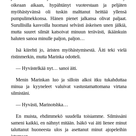
oikeaan aikaan, hypähtänyt vuoteestaan ja peljäten
myöhästyvänsä oli tuskin malttanut heittää yllensä
pumpulimekkonsa. Hänen pienet jalkansa olivat paljaat.
Surullisilla kasvoilla huomasi selvästi äskeisen unen jälkiä,
mutta suuret silmät katsoivat minuun terävästi, ikäänkuin
haluten sanoa minulle paljon, paljon…
Isä kiirehti jo, äristen myöhästymisestä. Äiti teki vielä
ristinmerkin, mutta Marinka odotteli.
— Hyvästelkää nyt… sanoi äiti.
Menin Marinkan luo ja silloin alkoi itku tukahduttaa
minua ja kyyneleet valuivat vastustamattomana virtana
silmistäni.
— Hyvästi, Marinotshka…
En muista, ehdimmekö suudella toisiamme. Silmissäni
sameni kaikki, en nähnyt mitään. Isäkö vai äiti lienee minut
taluttanut huoneesta ulos ja asettanut minut ajopeleihin