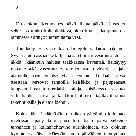
2.
On elokuun kymmenes päivä. Ihana päivä. Taivas on
selkeä. Aurinko kullanhohtava, ilma kuulas, lämpöinen ja
lammessa auringon lämmittämä vesi.
Tuo lampi on vesirikkaan Dnjeprin vallaton laajennus.
Syvässä uomassaan se kuljettaa äärettömän vesirunsauden ja
äkkiä, ikäänkuin haluten taakkaansa keventää, heittäytyy
oikealle sekä vasemmalle, virraten useita virstoja laajalle
alangolle, rientäen itse yhä eteenpäin. Ja täällä aivan
itsestään versovat rannoilla kaislikko ja pajupensaat,
lampeen ilmaantuu erilaisia kaloja, kaislikossa asustavat
villit hanhet, sorsat ja kaakkurit; ihmiset täyttävät rannat
rakennuksilla ja elämä kiehuu.
Koko pitkästä elämästäni ei mikään päivä niin kirkkaana
mielessäni päily kuin juuri tuo ihana päivä selkeine
taivaineen ja kullanhohtavine aurinkoineen, tuo elokuun
kymmenes päivä. Eläessäni tuota päivää en tiennyt sen