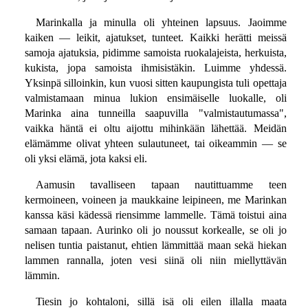
Marinkalla ja minulla oli yhteinen lapsuus. Jaoimme
kaiken — leikit, ajatukset, tunteet. Kaikki herätti meissä
samoja ajatuksia, pidimme samoista ruokalajeista, herkuista,
kukista, jopa samoista ihmisistäkin. Luimme yhdessä.
Yksinpä silloinkin, kun vuosi sitten kaupungista tuli opettaja
valmistamaan minua lukion ensimäiselle luokalle, oli
Marinka aina tunneilla saapuvilla "valmistautumassa",
vaikka häntä ei oltu aijottu mihinkään lähettää. Meidän
elämämme olivat yhteen sulautuneet, tai oikeammin — se
oli yksi elämä, jota kaksi eli.
Aamusin tavalliseen tapaan nautittuamme teen
kermoineen, voineen ja maukkaine leipineen, me Marinkan
kanssa käsi kädessä riensimme lammelle. Tämä toistui aina
samaan tapaan. Aurinko oli jo noussut korkealle, se oli jo
nelisen tuntia paistanut, ehtien lämmittää maan sekä hiekan
lammen rannalla, joten vesi siinä oli niin miellyttävän
lämmin.
Tiesin jo kohtaloni, sillä isä oli eilen illalla maata