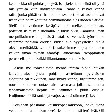
keltahiekka oli puhdas ja syvä. Istuskeleminen siinä oli yhtä
miellyttävää kuin untuvapatjalla. Rannalla kasvoi vanha
raita, jonka pitkät eri haaroille kasvaneet oksat laskeutuivat
ikäänkuin palmikoituina helminauhoina alas luoden varjoja.
Siellä me vietimme kesäpäivämme melkein kokonaan,
poistuen sieltä vain ruokailu- ja lukuajoiksi. Aamusta iltaan
me pulikoimme lämpimässä matalassa vedessä, työnsimme
kätemme pohjalla olevien kivien alle pyydystellen siellä
olevia merihärkiä. Uimme ja sukelsimme kilpaa suorittaen
kaiken ilman mitään sääntöjä, ainoastaan itseoppimisen
perusteella, ollen kaikki liikuntamme omintakeista.
Joskus me rohkenimme mennä rantaa pitkin hiukan
kauvemmaksi, jossa pohjaan asetettuun pylvääseen
sidottuna oli pikkuinen, ränsistynyt venhe, irroitimme sen,
nousimme siihen soutaen airon asemasta jollain sattumalta
tapaamallamme kepillä tai taittuneella puun oksalla.
Kuljimme lähellä rantaa ja varjossa, sillä olimme järkeviä.
Toisinaan pääsimme kaislikkopensaikkoon, jonka luona
veden pinnalla ulpukan leveät lehdet kauniisti lepäsivät. Oli