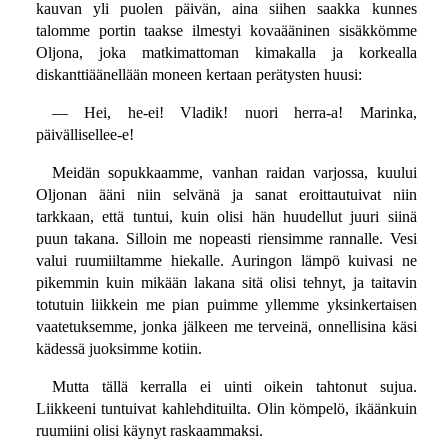
kauvan yli puolen päivän, aina siihen saakka kunnes
talomme portin taakse ilmestyi kovaääninen sisäkkömme
Oljona, joka matkimattoman kimakalla ja korkealla
diskanttiäänellään moneen kertaan perätysten huusi:
— Hei, he-ei! Vladik! nuori herra-a! Marinka,
päivällisellee-e!
Meidän sopukkaamme, vanhan raidan varjossa, kuului
Oljonan ääni niin selvänä ja sanat eroittautuivat niin
tarkkaan, että tuntui, kuin olisi hän huudellut juuri siinä
puun takana. Silloin me nopeasti riensimme rannalle. Vesi
valui ruumiiltamme hiekalle. Auringon lämpö kuivasi ne
pikemmin kuin mikään lakana sitä olisi tehnyt, ja taitavin
totutuin liikkein me pian puimme yllemme yksinkertaisen
vaatetuksemme, jonka jälkeen me terveinä, onnellisina käsi
kädessä juoksimme kotiin.
Mutta tällä kerralla ei uinti oikein tahtonut sujua.
Liikkeeni tuntuivat kahlehdituilta. Olin kömpelö, ikäänkuin
ruumiini olisi käynyt raskaammaksi.