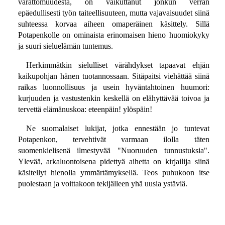
varattomuudesta, on vaikuttanut jonkun verran
epäedullisesti työn taiteellisuuteen, mutta vajavaisuudet siinä
suhteessa korvaa aiheen omaperäinen käsittely. Sillä
Potapenkolle on ominaista erinomaisen hieno huomiokyky
ja suuri sieluelämän tuntemus.
Herkimmätkin sielulliset värähdykset tapaavat ehjän
kaikupohjan hänen tuotannossaan. Sitäpaitsi viehättää siinä
raikas luonnollisuus ja usein hyväntahtoinen huumori:
kurjuuden ja vastustenkin keskellä on elähyttävää toivoa ja
tervettä elämänuskoa: eteenpäin! ylöspäin!
Ne suomalaiset lukijat, jotka ennestään jo tuntevat
Potapenkon, tervehtivät varmaan ilolla täten
suomenkielisenä ilmestyvää "Nuoruuden tunnustuksia".
Ylevää, arkaluontoisena pidettyä aihetta on kirjailija siinä
käsitellyt hienolla ymmärtämyksellä. Teos puhukoon itse
puolestaan ja voittakoon tekijälleen yhä uusia ystäviä.