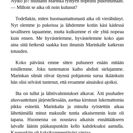
Nytkö jo? huudahti Marinka ryhtyen nopeasti pukeutumaan.
— Milloin se aika oli noin kulunut?
Todellakin, miten huomaamattomasti aika oli vierähtänyt.
Nyt olemme jo pukeissa ja lähdemme kotiin käsi kädessä
tavalliseen tapaamme, mutta kulkumme ei ole yhtä nopeaa
kuin ennen. Me hyvästelemme, hyvästelemme koko ajan
aina siitä hetkestä saakka kun ilmaisin Marinkalle katkeran
totuuden.
Koko päivänä emme sitten puhuneet enään mitään
toisillemme. Joku tuntematon kaiho ahdisti sielujamme.
Marinkan silmät olivat täynnä pohjatonta surua ikäänkuin
hän olisi selvästi tuntenut, että eroamme ainaisiksi ajoiksi.
Ilta on tullut ja lähtövalmistukset alkavat. Äiti puuhailee
alusvaatteitani järjestellessään, asettaa kirstuun lukemattomia
pikku esineitä. Marinkalta ja minulta ryöstettiin aikaa
lähettämällä minut makuulle tuntia aikaisemmin kuin oli
tapana. Huomenna on noustava aikaisin ennättääkseen
laivalle läänin pääkaupunkiin kello kahdeksaksi aamulla.
Kaupunkiin oli kaksikymmentäviisi virstaa.