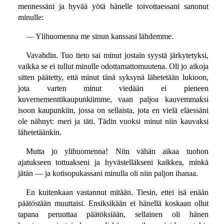
mennessäni ja hyvää yötä hänelle toivottaessani sanonut
minulle:
— Ylihuomenna me sinun kanssasi lähdemme.
Vavahdin. Tuo tieto sai minut jostain syystä järkytetyksi,
vaikka se ei tullut minulle odottamattomuutena. Oli jo aikoja
sitten päätetty, että minut tänä syksynä lähetetään lukioon,
jota varten minut viedään ei pieneen
kuvernementtikaupunkiimme, vaan paljoa kauvemmaksi
isoon kaupunkiin, jossa on sellaista, jota en vielä eläessäni
ole nähnyt: meri ja täti. Tädin vuoksi minut niin kauvaksi
lähetetäänkin.
Mutta jo ylihuomenna! Niin vähän aikaa tuohon
ajatukseen tottuakseni ja hyvästelläkseni kaikkea, minkä
jätän — ja kotisopukassani minulla oli niin paljon ihanaa.
En kuitenkaan vastannut mitään. Tiesin, ettei isä enään
päätöstään muuttaisi. Ensiksikään ei hänellä koskaan ollut
tapana peruuttaa päätöksiään, sellainen oli hänen