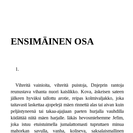
ENSIMÄINEN OSA
1.
Vihreitä vainioita, vihreitä puistoja, Dnjeprin rantoja
reunustava vihanta nuori kaislikko. Kova, äskeisen sateen
jälkeen hyväksi tallottu arotie, reipas kolmivaljakko, joka
taitavasti laskettaa ajopelejä mäen rinnettä alas tai aivan kuin
peljästyneenä tai takaa-ajajiaan paeten hurjalla vauhdilla
kiidättää niitä mäen harjalle. Iäkäs hevosmiehemme Jefim,
joka istuu etuistuimella jumalattomasti tupruttaen minua
mahorkan savulla, vanha, koliseva, saksalaismallinen