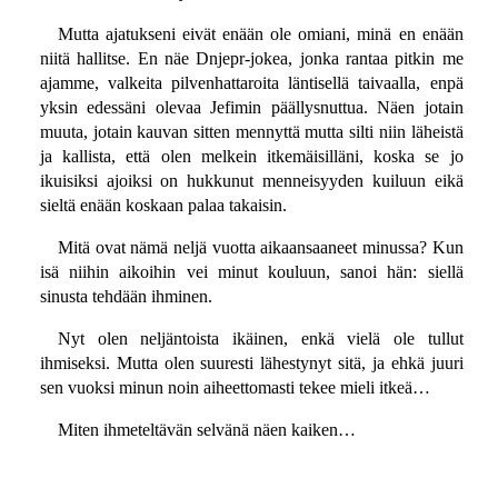
Mutta ajatukseni eivät enään ole omiani, minä en enään
niitä hallitse. En näe Dnjepr-jokea, jonka rantaa pitkin me
ajamme, valkeita pilvenhattaroita läntisellä taivaalla, enpä
yksin edessäni olevaa Jefimin päällysnuttua. Näen jotain
muuta, jotain kauvan sitten mennyttä mutta silti niin läheistä
ja kallista, että olen melkein itkemäisilläni, koska se jo
ikuisiksi ajoiksi on hukkunut menneisyyden kuiluun eikä
sieltä enään koskaan palaa takaisin.
Mitä ovat nämä neljä vuotta aikaansaaneet minussa? Kun
isä niihin aikoihin vei minut kouluun, sanoi hän: siellä
sinusta tehdään ihminen.
Nyt olen neljäntoista ikäinen, enkä vielä ole tullut
ihmiseksi. Mutta olen suuresti lähestynyt sitä, ja ehkä juuri
sen vuoksi minun noin aiheettomasti tekee mieli itkeä…
Miten ihmeteltävän selvänä näen kaiken…