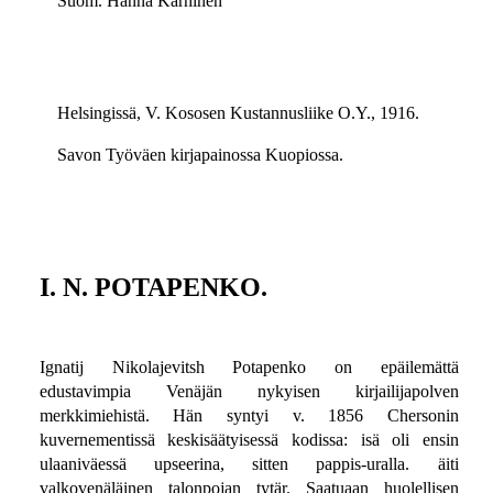
Suom. Hanna Karhinen
Helsingissä, V. Kososen Kustannusliike O.Y., 1916.
Savon Työväen kirjapainossa Kuopiossa.
I. N. POTAPENKO.
Ignatij Nikolajevitsh Potapenko on epäilemättä
edustavimpia Venäjän nykyisen kirjailijapolven
merkkimiehistä. Hän syntyi v. 1856 Chersonin
kuvernementissä keskisäätyisessä kodissa: isä oli ensin
ulaaniväessä upseerina, sitten pappis-uralla. äiti
valkovenäläinen talonpojan tytär. Saatuaan huolellisen