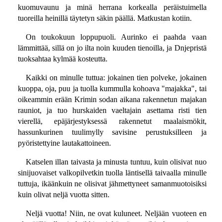
kuomuvaunu ja minä herrana korkealla peräistuimella
tuoreilla heinillä täytetyn säkin päällä. Matkustan kotiin.
On toukokuun loppupuoli. Aurinko ei paahda vaan
lämmittää, sillä on jo ilta noin kuuden tienoilla, ja Dnjepristä
tuoksahtaa kylmää kosteutta.
Kaikki on minulle tuttua: jokainen tien polveke, jokainen
kuoppa, oja, puu ja tuolla kummulla kohoava "majakka", tai
oikeammin erään Krimin sodan aikana rakennetun majakan
rauniot, ja tuo hurskaiden vaeltajain asettama risti tien
vierellä, epäjärjestyksessä rakennetut maalaismökit,
hassunkurinen tuulimylly savisine perustuksilleen ja
pyöristettyine lautakattoineen.
Katselen illan taivasta ja minusta tuntuu, kuin olisivat nuo
sinijuovaiset valkopilvetkin tuolla läntisellä taivaalla minulle
tuttuja, ikäänkuin ne olisivat jähmettyneet samanmuotoisiksi
kuin olivat neljä vuotta sitten.
Neljä vuotta! Niin, ne ovat kuluneet. Neljään vuoteen en