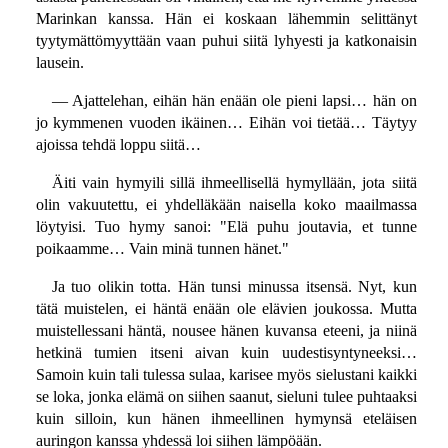
Marinkan kanssa. Hän ei koskaan lähemmin selittänyt
tyytymättömyyttään vaan puhui siitä lyhyesti ja katkonaisin
lausein.
— Ajattelehan, eihän hän enään ole pieni lapsi… hän on
jo kymmenen vuoden ikäinen… Eihän voi tietää… Täytyy
ajoissa tehdä loppu siitä…
Äiti vain hymyili sillä ihmeellisellä hymyllään, jota siitä
olin vakuutettu, ei yhdelläkään naisella koko maailmassa
löytyisi. Tuo hymy sanoi: "Elä puhu joutavia, et tunne
poikaamme… Vain minä tunnen hänet."
Ja tuo olikin totta. Hän tunsi minussa itsensä. Nyt, kun
tätä muistelen, ei häntä enään ole elävien joukossa. Mutta
muistellessani häntä, nousee hänen kuvansa eteeni, ja niinä
hetkinä tumien itseni aivan kuin uudestisyntyneeksi…
Samoin kuin tali tulessa sulaa, karisee myös sielustani kaikki
se loka, jonka elämä on siihen saanut, sieluni tulee puhtaaksi
kuin silloin, kun hänen ihmeellinen hymynsä eteläisen
auringon kanssa yhdessä loi siihen lämpöään.