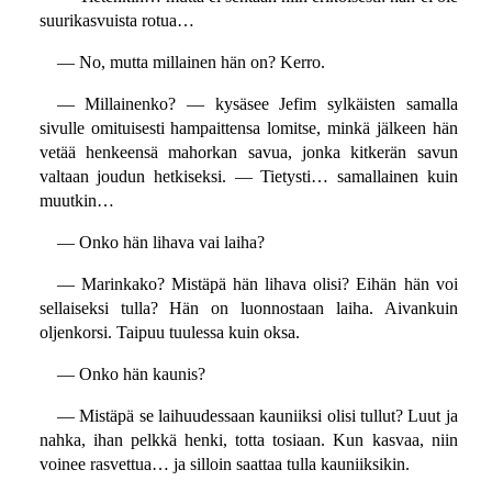
suurikasvuista rotua…
— No, mutta millainen hän on? Kerro.
— Millainenko? — kysäsee Jefim sylkäisten samalla
sivulle omituisesti hampaittensa lomitse, minkä jälkeen hän
vetää henkeensä mahorkan savua, jonka kitkerän savun
valtaan joudun hetkiseksi. — Tietysti… samallainen kuin
muutkin…
— Onko hän lihava vai laiha?
— Marinkako? Mistäpä hän lihava olisi? Eihän hän voi
sellaiseksi tulla? Hän on luonnostaan laiha. Aivankuin
oljenkorsi. Taipuu tuulessa kuin oksa.
— Onko hän kaunis?
— Mistäpä se laihuudessaan kauniiksi olisi tullut? Luut ja
nahka, ihan pelkkä henki, totta tosiaan. Kun kasvaa, niin
voinee rasvettua… ja silloin saattaa tulla kauniiksikin.