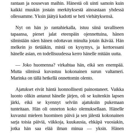
rantaan ja nousevan maihin. Hänestä oli uinti samoin kuin
kaikki muukin jostain merkityksestä ainoastaan yhdessä
ollessamme. Yksin jäätyä kadotti se heti viehätyksensä.
Nyt on hän jo rantahiekalla, istuu siinä tavalliseen
tapaansa, pienet jalat eteenpäin ojennettuina, hänen
silmistään näen hänen odottavan minulta jotain ikävää. Hän
melkein jo tietääkin, mistä on kysymys, ja kertoessani
hänelle asian, en todellisuudessa kerro hänelle mitään uutta.
— Joko huomenna? virkahtaa hän, eikä sen enempää.
Mutta silmissä kuvastuu kokonainen surun valtameri.
Marinka on tällä hetkellä onnettomin olento.
Ajatukset eivät häntä luonnollisesti painostaneet. Vaikka
luonto olikin antanut hänelle järjen, oli se kuitenkin lapsen
järki, eikä se kyennyt selviin ajatuksiin pukemaan
tunteitaan. Hän oli onneton koko olemuksellaan. Hänelle
kuvastui mieleen huominen päivä ja sen jälestä kokonainen
sarja toisia päiviä, viikkoja, kuukausia, ehkäpä vuosiakin,
jotka hän saa elää ilman minua — yksin. Hänen