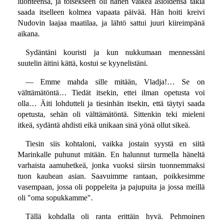
luonteensa, ja toisekseen oli hänen vaikea asioidensa takia
saada itselleen kolmea vapaata päivää. Hän hoiti kreivi
Nudovin laajaa maatilaa, ja lähtö sattui juuri kiireimpänä
aikana.
Sydäntäni kouristi ja kun nukkumaan mennessäni
suutelin äitini kättä, kostui se kyynelistäni.
— Emme mahda sille mitään, Vladja!… Se on
välttämätöntä… Tiedät itsekin, ettei ilman opetusta voi
olla… Äiti lohdutteli ja tiesinhän itsekin, että täytyi saada
opetusta, sehän oli välttämätöntä. Sittenkin teki mieleni
itkeä, sydäntä ahdisti eikä unikaan sinä yönä ollut sikeä.
Tiesin siis kohtaloni, vaikka jostain syystä en siitä
Marinkalle puhunut mitään. En halunnut turmella häneltä
varhaista aamuhetkeä, jonka vuoksi siirsin tuonnemmaksi
tuon kauhean asian. Saavuimme rantaan, poikkesimme
vasempaan, jossa oli poppeleita ja pajupuita ja jossa meillä
oli "oma sopukkamme".
Tällä kohdalla oli ranta erittäin hyvä. Pehmoinen