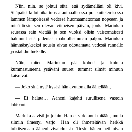
Niin, niin, se johtui siitä, että sydämelläni oli kivi.
Sitäpaitsi kului aika tuossa autuaallisessa polskuttelemisessa
lammen lämpöisessä vedessä huomaamattoman nopeaan ja
minä tiesin sen olevan viimeisen päivän, jonka Marinkan
seurassa sain viettää ja sen vuoksi olisin vaistomaisesti
halunnut sitä pidentää mahdollisimman paljon. Marinkan
hämmästykseksi nousin aivan odottamatta vedestä rannalle
ja istahdin hiekalle.
Näin, miten Marinkan pää kohosi ja kuinka
kummastuneena ystäväni suuret, tummat silmät minuun
katsoivat.
— Joko sinä nyt? kysäsi hän avuttomalla äänellään,
— Ei haluta… Ääneni kajahti surullisena vastoin
tahtoani.
Marinka aavisti jo jotain. Hän ei virkkanut mitään, mutta
silmiin ilmestyi varjo. Hän oli ihmeteltävän herkkä
tulkitsemaan ääneni vivahduksia. Tiesin hänen heti uivan