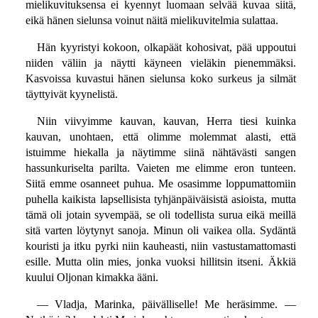
mielikuvituksensa ei kyennyt luomaan selvää kuvaa siitä,
eikä hänen sielunsa voinut näitä mielikuvitelmia sulattaa.
Hän kyyristyi kokoon, olkapäät kohosivat, pää uppoutui
niiden väliin ja näytti käyneen vieläkin pienemmäksi.
Kasvoissa kuvastui hänen sielunsa koko surkeus ja silmät
täyttyivät kyynelistä.
Niin viivyimme kauvan, kauvan, Herra tiesi kuinka
kauvan, unohtaen, että olimme molemmat alasti, että
istuimme hiekalla ja näytimme siinä nähtävästi sangen
hassunkuriselta parilta. Vaieten me elimme eron tunteen.
Siitä emme osanneet puhua. Me osasimme loppumattomiin
puhella kaikista lapsellisista tyhjänpäiväisistä asioista, mutta
tämä oli jotain syvempää, se oli todellista surua eikä meillä
sitä varten löytynyt sanoja. Minun oli vaikea olla. Sydäntä
kouristi ja itku pyrki niin kauheasti, niin vastustamattomasti
esille. Mutta olin mies, jonka vuoksi hillitsin itseni. Äkkiä
kuului Oljonan kimakka ääni.
— Vladja, Marinka, päivälliselle! Me heräsimme. —