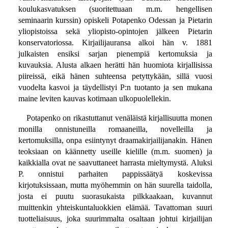
koulukasvatuksen (suoritettuaan m.m. hengellisen
seminaarin kurssin) opiskeli Potapenko Odessan ja Pietarin
yliopistoissa sekä yliopisto-opintojen jälkeen Pietarin
konservatoriossa. Kirjailijauransa alkoi hän v. 1881
julkaisten ensiksi sarjan pienempiä kertomuksia ja
kuvauksia. Alusta alkaen herätti hän huomiota kirjallisissa
piireissä, eikä hänen suhteensa petyttykään, sillä vuosi
vuodelta kasvoi ja täydellistyi P:n tuotanto ja sen mukana
maine leviten kauvas kotimaan ulkopuolellekin.
Potapenko on rikastuttanut venäläistä kirjallisuutta monen
monilla onnistuneilla romaaneilla, novelleilla ja
kertomuksilla, onpa esiintynyt draamakirjailijanakin. Hänen
teoksiaan on käännetty useille kielille (m.m. suomen) ja
kaikkialla ovat ne saavuttaneet harrasta mieltymystä. Aluksi
P. onnistui parhaiten pappissäätyä koskevissa
kirjotuksissaan, mutta myöhemmin on hän suurella taidolla,
josta ei puutu suorasukaista pilkkaakaan, kuvannut
muittenkin yhteiskuntaluokkien elämää. Tavattoman suuri
tuotteliaisuus, joka suurimmalta osaltaan johtui kirjailijan