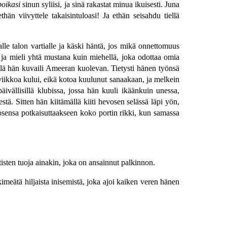
poikasi
sinun syliisi, ja sinä rakastat minua ikuisesti. Juna
n viivyttele takaisintuloasi! Ja ethän seisahdu tiellä
le talon vartialle ja käski häntä, jos mikä onnettomuus
, ja mieli yhtä mustana kuin miehellä, joka odottaa omia
llä hän kuvaili Ameeran kuolevan. Tietysti hänen työnsä
i viikkoa kului, eikä kotoa kuulunut sanaakaan, ja melkein
äivällisillä klubissa, jossa hän kuuli ikäänkuin unessa,
tä. Sitten hän kiitämällä kiiti hevosen selässä läpi yön,
osensa potkaisuttaakseen koko portin rikki, kun samassa
tisten tuoja ainakin, joka on ansainnut palkinnon.
meätä hiljaista inisemistä, joka ajoi kaiken veren hänen