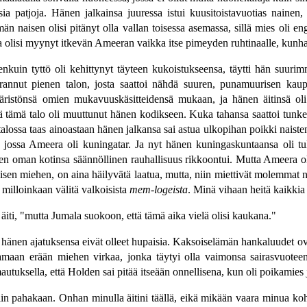
ia patjoja. Hänen jalkainsa juuressa istui kuusitoistavuotias nainen
naisen olisi pitänyt olla vallan toisessa asemassa, sillä mies oli engla
sa olisi myynyt itkevän Ameeran vaikka itse pimeyden ruhtinaalle, kunhan
ennenkuin tyttö oli kehittynyt täyteen kukoistukseensa, täytti hän su
okrannut pienen talon, josta saattoi nähdä suuren, punamuurisen ka
äristönsä omien mukavuuskäsitteidensä mukaan, ja hänen äitinsä ol
tä tämä talo oli muuttunut hänen kodikseen. Kuka tahansa saattoi tunk
talossa taas ainoastaan hänen jalkansa sai astua ulkopihan poikki naist
, jossa Ameera oli kuningatar. Ja nyt hänen kuningaskuntaansa oli tu
n oman kotinsa säännöllinen rauhallisuus rikkoontui. Mutta Ameera oli v
isen miehen, on aina häilyvätä laatua, mutta, niin miettivät molemmat na
milloinkaan välitä valkoisista
mem-logeista
. Minä vihaan heitä kaikki
iti, "mutta Jumala suokoon, että tämä aika vielä olisi kaukana."
 ja hänen ajatuksensa eivät olleet hupaisia. Kaksoiselämän hankaluudet o
amaan erään miehen virkaa, jonka täytyi olla vaimonsa sairasvuoteen ä
autuksella, että Holden sai pitää itseään onnellisena, kun oli poikamies 
iin pahakaan. Onhan minulla äitini täällä, eikä mikään vaara minua ko