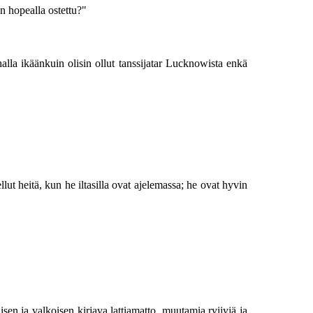
n hopealla ostettu?"
alla ikäänkuin olisin ollut tanssijatar Lucknowista enkä
ut heitä, kun he iltasilla ovat ajelemassa; he ovat hyvin
isen ja valkoisen kirjava lattiamatto, muutamia ryijyjä ja