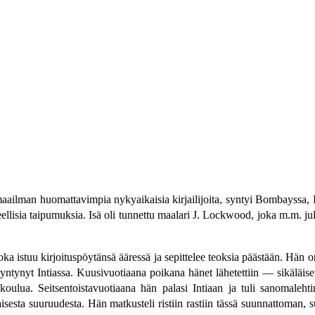
 maailman huomattavimpia nykyaikaisia kirjailijoita, syntyi Bombayssa,
eellisia taipumuksia. Isä oli tunnettu maalari J. Lockwood, joka m.m. ju
oka istuu kirjoituspöytänsä ääressä ja sepittelee teoksia päästään. Hän 
yntynyt Intiassa. Kuusivuotiaana poikana hänet lähetettiin — sikäläi
ulua. Seitsentoistavuotiaana hän palasi Intiaan ja tuli sanomalehti
esta suuruudesta. Hän matkusteli ristiin rastiin tässä suunnattoman, s