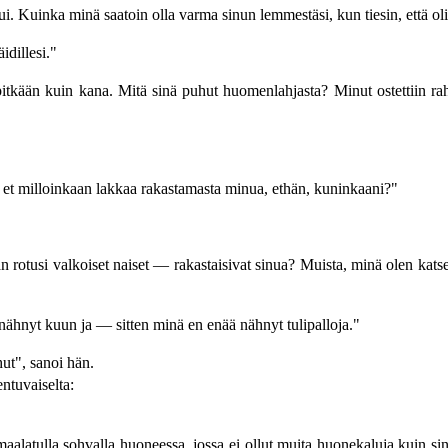
 Kuinka minä saatoin olla varma sinun lemmestäsi, kun tiesin, että oli
idillesi."
pitkään kuin kana. Mitä sinä puhut huomenlahjasta? Minut ostettiin rah
ä et milloinkaan lakkaa rakastamasta minua, ethän, kuninkaani?"
otusi valkoiset naiset — rakastaisivat sinua? Muista, minä olen katsell
 nähnyt kuun ja — sitten minä en enää nähnyt tulipalloja."
ut", sanoi hän.
entuvaiselta:
maalatulla sohvalla huoneessa, jossa ei ollut muita huonekaluja kuin sin