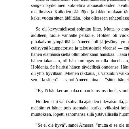
sangen täydellinen kokoelma alkuasukkaiden tavallis
maailmassa. Kaikkien sääntöjen ja lakien mukaan tämän 
kaksi vuotta sitten äidiltään, joka ollessaan rahapulas
Se oli kevytmielisesti solmittu liitto. Mutta jo 
äidilleen, tuolle vanhalle peikolle, Holden oli vu
pihakaivon ympärillä ja Ameera oli järjestänyt ymp
etäisyyttä kauppatorista ja taloustoimia yleensä — et
hänen elämänsä siellä ollut ollenkaan hauskaa. Tässä 
hänen takanaan, oli hän kuningas omalla alueellaan
Holdenia. Se häiritsi hänen täydellistä onneansa. Häne
oli yhtä hyvillään. Miehen rakkaus, ja varsinkin valko
sen. "Ja sitten" — sanoi Ameera aina — "sitten hän ei 
"Kyllä hän kerran palaa oman kansansa luo", sanoi ä
Holden istui vaiti sohvalla ajatellen tulevaisuutta,
määrännyt hänet pois asemalta pariksi viikoksi hoit
muutoksen, lopetti sanomansa sillä ystävällisellä huom
"Se ei ole hyvä", sanoi Ameera, "mutta ei se ole n