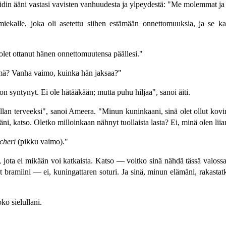
 äidin ääni vastasi vavisten vanhuudesta ja ylpeydestä: "Me molemmat 
iekalle, joka oli asetettu siihen estämään onnettomuuksia, ja se ka
let ottanut hänen onnettomuutensa päällesi."
ämä? Vanha vaimo, kuinka hän jaksaa?"
n syntynyt. Ei ole hätääkään; mutta puhu hiljaa", sanoi äiti.
llan terveeksi", sanoi Ameera. "Minun kuninkaani, sinä olet ollut kovin 
ni, katso. Oletko milloinkaan nähnyt tuollaista lasta? Ei, minä olen li
cheri
(pikku vaimo)."
ide, jota ei mikään voi katkaista. Katso — voitko sinä nähdä tässä valo
bramiini — ei, kuningattaren soturi. Ja sinä, minun elämäni, rakasta
ko sielullani.