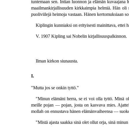
tuntemaan sen. Intian luonnon ja elämän kuvaajana h
maailmankirjallisuuden kirkkaimpia helmiä. Hän oli my
puoliviilejä heimoja vastaan. Hänen kertomuksiaan so
Kiplingin kunniaksi on erityisesti mainittava, ette
V. 1907 Kipling sai Nobelin kirjallisuuspalkinnon.
Ilman kirkon siunausta.
I.
"Mutta jos se onkin tyttö."
"Minun elämäni herra, se ei voi olla tyttö. Minä ol
meille pojan — pojan, josta on kasvava mies. Ajattele
mollah on ennustava hänen elämänvaiheensa — suokoon J
"Mistä ajasta saakka sinä olet ollut orja, sinä minu