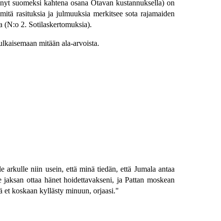
tynyt suomeksi kahtena osana Otavan kustannuksella) on
 mitä rasituksia ja julmuuksia merkitsee sota rajamaiden
 (N:o 2. Sotilaskertomuksia).
ulkaisemaan mitään ala-arvoista.
e arkulle niin usein, että minä tiedän, että Jumala antaa
se jaksan ottaa hänet hoidettavakseni, ja Pattan moskean
 et koskaan kyllästy minuun, orjaasi."