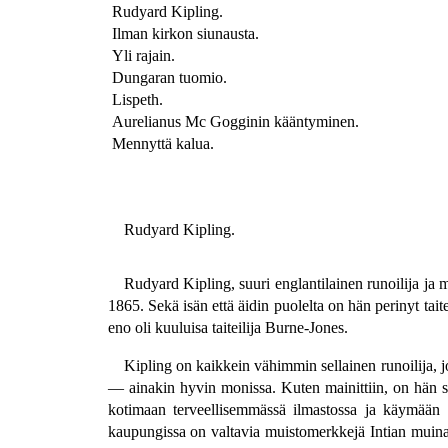
Rudyard Kipling.
Ilman kirkon siunausta.
Yli rajain.
Dungaran tuomio.
Lispeth.
Aurelianus Mc Gogginin kääntyminen.
Mennyttä kalua.
Rudyard Kipling.
Rudyard Kipling, suuri englantilainen runoilija ja
1865. Sekä isän että äidin puolelta on hän perinyt tait
eno oli kuuluisa taiteilija Burne-Jones.
Kipling on kaikkein vähimmin sellainen runoilija, j
— ainakin hyvin monissa. Kuten mainittiin, on hän s
kotimaan terveellisemmässä ilmastossa ja käymään ko
kaupungissa on valtavia muistomerkkejä Intian muinais