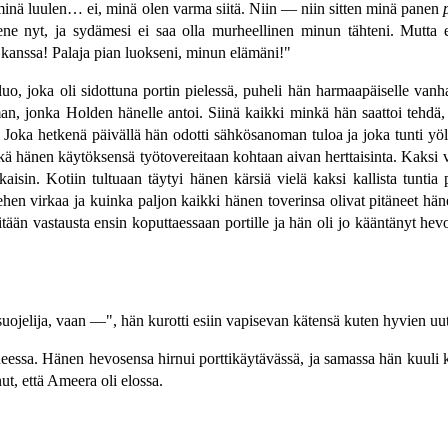
, minä luulen… ei, minä olen varma siitä. Niin — niin sitten minä panen
 nyt, ja sydämesi ei saa olla murheellinen minun tähteni. Mutta ethä
kanssa! Palaja pian luokseni, minun elämäni!"
, joka oli sidottuna portin pielessä, puheli hän harmaapäiselle vanhal
man, jonka Holden hänelle antoi. Siinä kaikki minkä hän saattoi tehdä
Joka hetkenä päivällä hän odotti sähkösanoman tuloa ja joka tunti yö
a eikä hänen käytöksensä työtovereitaan kohtaan aivan herttaisinta. Kaks
sin. Kotiin tultuaan täytyi hänen kärsiä vielä kaksi kallista tuntia p
en virkaa ja kuinka paljon kaikki hänen toverinsa olivat pitäneet hänes
ään vastausta ensin koputtaessaan portille ja hän oli jo kääntänyt hev
suojelija, vaan —", hän kurotti esiin vapisevan kätensä kuten hyvien uu
essa. Hänen hevosensa hirnui porttikäytävässä, ja samassa hän kuuli ki
ut, että Ameera oli elossa.