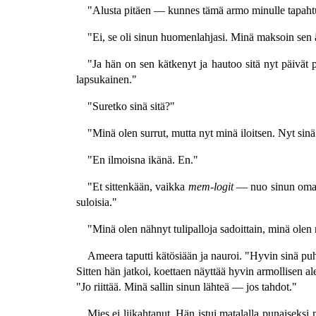
"Alusta pitäen — kunnes tämä armo minulle tapahtui.
"Ei, se oli sinun huomenlahjasi. Minä maksoin sen ä
"Ja hän on sen kätkenyt ja hautoo sitä nyt päivät 
lapsukainen."
"Suretko sinä sitä?"
"Minä olen surrut, mutta nyt minä iloitsen. Nyt sin
"En ilmoisna ikänä. En."
"Et sittenkään, vaikka
mem-logit
— nuo sinun oman r
suloisia."
"Minä olen nähnyt tulipalloja sadoittain, minä olen
Ameera taputti kätösiään ja nauroi. "Hyvin sinä puh
Sitten hän jatkoi, koettaen näyttää hyvin armollisen al
"Jo riittää. Minä sallin sinun lähteä — jos tahdot."
Mies ei liikahtanut. Hän istui matalalla punaiseksi 