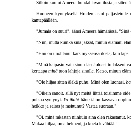
Silloin kuului Ameera huudahtavan ilosta ja sitten
Huoneen kynnyksellä Holden astui paljastetulle m
kantapäällään.
"Jumala on suuri", äänsi Ameera hämärässä. "Sinä o
"Niin, mutta kuinka sinä jaksat, minun elämäni el
"Hän on unohtanut kärsimyksensä ilosta, kun lapsi o
"Minä kaipasin vain sinun läsnäoloasi tullakseni va
kertaapa
minä
tuon lahjoja sinulle. Katso, minun elämä
"Ole hiljaa sitten äläkä puhu. Minä olen luonasi,
ba
"Oikein sanoit, sillä nyt meitä liittää toisiimme s
poikaa syntynyt.
Ya illah!
hänestä on kasvava oppinut 
heikko ja sairas ja rasittunut? Vastaa suoraan."
"Oi, minä rakastan niinkuin aina olen rakastanut, ko
Makaa hiljaa, oma helmeni, ja koeta levähtää."