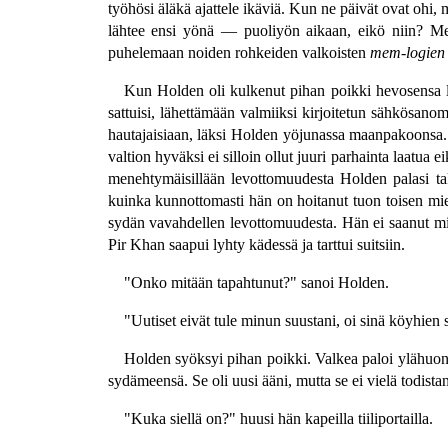
työhösi äläkä ajattele ikäviä. Kun ne päivät ovat ohi
lähtee ensi yönä — puoliyön aikaan, eikö niin? Mene
puhelemaan noiden rohkeiden valkoisten
mem-logien
Kun Holden oli kulkenut pihan poikki hevosensa luo
sattuisi, lähettämään valmiiksi kirjoitetun sähkösano
hautajaisiaan, läksi Holden yöjunassa maanpakoonsa. 
valtion hyväksi ei silloin ollut juuri parhainta laatu
menehtymäisillään levottomuudesta Holden palasi takai
kuinka kunnottomasti hän on hoitanut tuon toisen mieh
sydän vavahdellen levottomuudesta. Hän ei saanut mit
Pir Khan saapui lyhty kädessä ja tarttui suitsiin.
"Onko mitään tapahtunut?" sanoi Holden.
"Uutiset eivät tule minun suustani, oi sinä köyhien 
Holden syöksyi pihan poikki. Valkea paloi ylähuone
sydämeensä. Se oli uusi ääni, mutta se ei vielä todistan
"Kuka siellä on?" huusi hän kapeilla tiiliportailla.