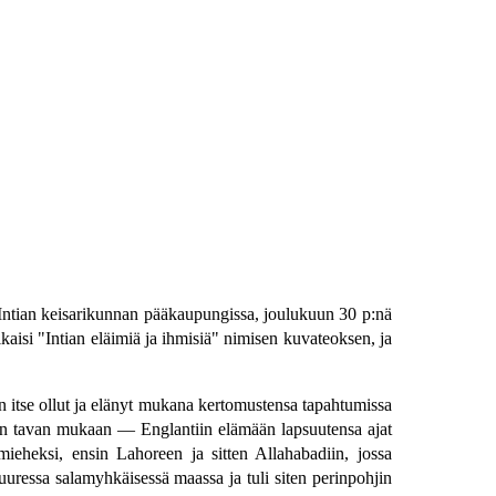
 Intian keisarikunnan pääkaupungissa, joulukuun 30 p:nä
lkaisi "Intian eläimiä ja ihmisiä" nimisen kuvateoksen, ja
on itse ollut ja elänyt mukana kertomustensa tapahtumissa
sen tavan mukaan — Englantiin elämään lapsuutensa ajat
mieheksi, ensin Lahoreen ja sitten Allahabadiin, jossa
uuressa salamyhkäisessä maassa ja tuli siten perinpohjin