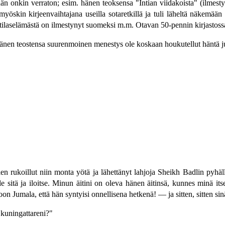
än onkin verraton; esim. hänen teoksensa "Intian viidakoista" (ilmes
öskin kirjeenvaihtajana useilla sotaretkillä ja tuli läheltä näkemään
tilaselämästä on ilmestynyt suomeksi m.m. Otavan 50-pennin kirjastossa
i hänen teostensa suurenmoinen menestys ole koskaan houkutellut häntä j
en rukoillut niin monta yötä ja lähettänyt lahjoja Sheikh Badlin pyhäll
 sitä ja iloitse. Minun äitini on oleva hänen äitinsä, kunnes minä it
umala, että hän syntyisi onnellisena hetkenä! — ja sitten, sitten sinä
n kuningattareni?"