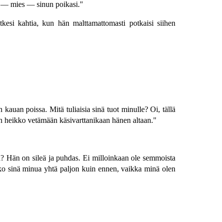
ja — mies — sinun poikasi."
tkesi kahtia, kun hän malttamattomasti potkaisi siihen
kauan poissa. Mitä tuliaisia sinä tuot minulle? Oi, tällä
ian heikko vetämään käsivarttanikaan hänen altaan."
ssa? Hän on sileä ja puhdas. Ei milloinkaan ole semmoista
tko sinä minua yhtä paljon kuin ennen, vaikka minä olen