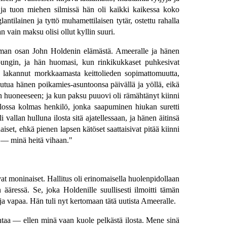
, ja tuon miehen silmissä hän oli kaikki kaikessa koko
ntilainen ja tyttö muhamettilaisen tytär, ostettu rahalla
 vain maksu olisi ollut kyllin suuri.
urimman osan John Holdenin elämästä. Ameeralle ja hänen
upungin, ja hän huomasi, kun rinkikukkaset puhkesivat
i lakannut morkkaamasta keittolieden sopimattomuutta,
eutua hänen poikamies-asuntoonsa päivällä ja yöllä, eikä
en huoneeseen; ja kun paksu puuovi oli rämähtänyt kiinni
lossa kolmas henkilö, jonka saapuminen hiukan suretti
allan hulluna ilosta sitä ajatellessaan, ja hänen äitinsä
iset, ehkä pienen lapsen kätöset saattaisivat pitää kiinni
a — minä heitä vihaan."
vat moninaiset. Hallitus oli erinomaisella huolenpidollaan
äressä. Se, joka Holdenille suullisesti ilmoitti tämän
ja vapaa. Hän tuli nyt kertomaan tätä uutista Ameeralle.
htaa — ellen minä vaan kuole pelkästä ilosta. Mene sinä