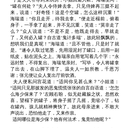
“罐在何处？”夫人令侍婢去拿。只见侍婢再三掇不起
来，说道：“好奇怪！这是个空罐，怎么这样沉重！”
海瑞道：“你且走开，待我去拿。”便走近榻前，俯着
身子，一手拿了起来，并不见沉重，笑道：“莫非走了
么？”众人说道：“不是不是，他既走得去，早就走
了，又何必入罐？自古道‘鬼计多端’，故此轻飘飘的，
想哄我们是真呢！”海瑞道：“且不管他，只是封了就
是。”遂令人取过笔墨，先用湿泥封了罐口，后用一副
纸皮，贴在泥头之上。海瑞亲自用笔写着几个字：“永
远封禁，不得复出。海瑞笔亲封。”写毕，令人将罐拿
了出去，在山脚下埋了。温夫人一如所教，千恩万
谢；张元便让众人复出厅前饮酒。
夫人便私问宫花道：“适间你见甚么来？”小姐道：
“适间只见那披发的恶鬼慌慌张张的自言自语道：‘怎怎
么海少保来了？’左顾右盼，似无处藏躲之状。忽然欢
喜，望榻下的罐子，将身子摇了几摇，竟缩小了，钻
在罐内。孩儿就精神爽快了。故此母亲进来，不敢大
声说出，恐怕他走了，又来作祟。
适间哪位是海少保？他有何法术，鬼竟怕他呢？”