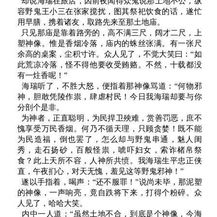
却说海瑞在旅店，因前夜闻得众鬼说那土地不公，纵
容野鬼王小三在张家搅扰，图其祭祀饮食的话，遂忙
用早膳，携着诸友，取路先来至那土地庙。
只见那庙是靠着路旁的，高不满三尺，阔才二尺，上
塑神像。惟是香烟冷落，庙内的蛛丝张满。有一张尺
余高的桌案，尘积寸许。众人见了，不觉大笑曰：“如
此荒凉冷落，怪不得他要收受贿赂。不然，十载都没
有一炷香呢！”
海瑞听了，不胜大怒，便指着那神像骂道：“何物邪
神，胆敢凭陵作祟，肆虐村民！今日我海瑞却要与你
分剖个是非。
为神者，正直聪明，为民捍卫殃难，赏善罚恶，庶不
愧享受万民香烟。何乃不循天理，只顾贪婪！既不能
为民造福，倒也罢了，怎么却与野鬼串通，魅人闺
秀，走石扬砂，百般怪祟，唬吓妇女，索诈楮帛祭
食？此上天所不容，人神所共愤。我海瑞生平忠正侠
直，午夜扪心，对天无愧，羞见这等野鬼邪神！”
遂以手指着，喝声：“还不服罪！”说尚未毕，那泥塑
的神像，一声响亮，竟自跌将下来，打得个粉碎。众
人见了，哈哈大笑。
内中一人道：“虽然土地不合，到底是个神像，今海