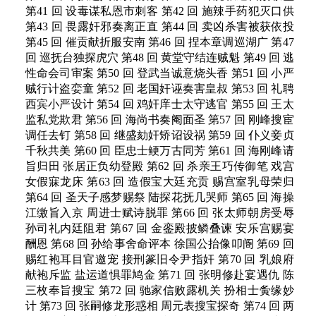
第41 回 设毒谋私恩市刺客 第42 回 施辣手药犯灭口供
第43 回 畏露奸邪奏离正直 第44 回 卖凶杀害被获依投
第45 回 催贡献折服安南 第46 回 捏本章调巡湖广 第47
回 巡抚台独探虎穴 第48 回 黄堂守结连贼魁 第49 回 逃
性命会司审案 第50 回 登武当诚意烧头香 第51 回 小严
贼行计盗娈童 第52 回 老国奸诬奏害皇叔 第53 回 礼聘
西宾小严设计 第54 回 鸡奸庠士太守逃官 第55 回 王太
监私党欺君 第56 回 海尚书奏阉面圣 第57 回 刚峰搜宦
调任去钉 第58 回 继盛劾奸矫诏设祸 第59 回 仆义妾贞
千秋共美 第60 回 臣忠士鲠万古同芳 第61 回 海刚峰请
旨归田 张居正负幼登殿 第62 回 杀亲王巧传御笔 戏宫
女假寐龙床 第63 回 造假宝大廷充贡 赐宫室乳母荣归
第64 回 圣天子感梦赐祭 陆探花抚几哭师 第65 回 海操
江缴旨入京 周进士赋诗脱罪 第66 回 张太师朝房受辱
孙司礼内廷阻君 第67 回 金銮殿披鳞叠谏 安乐宫赐宴
酬恩 第68 回 孙给事舍命评本 徐国公抬像叩阍 第69 回
赐红袍耳目官邀宠 接刑篆旧令尹指奸 第70 回 乳娘府
献袍斥监 盐运道惧罪鸠金 第71 回 张明修赴宴遇仇 陈
三枚奉旨搜宝 第72 回 驰家信败露机关 扮相士夤缘妙
计 第73 回 张嗣修龙形惑相 周元表搜宝探奇 第74 回 两