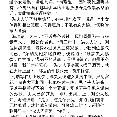
道小女着祟？请道其详。”海瑞道：“因昨夜旅店听得
有几个鬼私自在那里讲本坊土地放纵野鬼作祟索祭的
话，故此前来驱逐妖魅。”
温夫人听了好生惊异，心中却也欢喜，说道：“小女
倘得海相公驱魔，病得痊愈，不敢有忘大德。”便吩咐
家人备酒。
海瑞急止之曰：“不必费心破钞，我们原是为一点好
意而来，非图饮食者也。”再三推让。温夫人道：“列
位休嫌简慢，老身不过薄具三杯家酿，少壮列位威气
而已。”海瑞见她如此真诚，便说道：“既蒙夫人赐
饮，自古道，‘恭敬不如从命’，只得愧领了。但是不必
过费，我们才得安心。”温夫人便令家人摆了酒菜，就
在大厅上坐下。邻居的堂叔张元，前来相陪。
海瑞等在厅上欢饮，温夫人便进女儿房中来。只见宫
花比前夜大不相同，却似好时一般。见了夫人进来，
便以手指着榻下的一个大瓦罐，复以两手作鬼入罐内
的形状。夫人已解其意，即时出到厅上，对众人说
知。海瑞便道：“是了，这是个邪鬼，知道我们前来，
无处躲避，故此藏入罐内。可将罐口封了，还怕他走
到哪里去？”众人齐声道：“有理。”
于是夫人引导到来绣房，小姐回避入帐。海瑞便问：