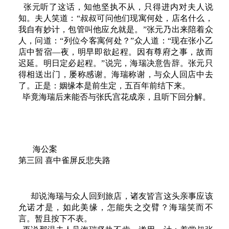
张元听了这话，知他坚执不从，只得进内对夫人说
知。夫人笑道：“叔叔可问他们现寓何处，店名什么，
我自有妙计，包管叫他应允就是。”张元乃出来陪着众
人，问道：“列位今客寓何处？”众人道：“现在张小乙
店中暂宿—夜，明早即欲起程。因有尊府之事，故而
迟延。明日定必起程。”说完，海瑞决意告辞。张元只
得相送出门，屡称感谢。海瑞称谢，与众人回店中去
了。正是：姻缘本是前生定，五百年前结下来。
毕竟海瑞后来能否与张氏宫花成亲，且听下回分解。
海公案
第三回 喜中雀屏反悲失路
却说海瑞与众人回到旅店，诸友皆言这头亲事应该
允诺才是，如此美缘，怎能失之交臂？海瑞笑而不
言。暂且按下不表。