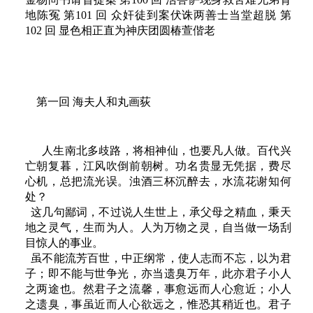
地陈冤 第101 回 众奸徒到案伏诛两善士当堂超脱 第
102 回 显色相正直为神庆团圆椿萱偕老
第一回 海夫人和丸画荻
人生南北多歧路，将相神仙，也要凡人做。百代兴
亡朝复暮，江风吹倒前朝树。功名贵显无凭据，费尽
心机，总把流光误。浊酒三杯沉醉去，水流花谢知何
处？
这几句鄙词，不过说人生世上，承父母之精血，秉天
地之灵气，生而为人。人为万物之灵，自当做一场刮
目惊人的事业。
虽不能流芳百世，中正纲常，使人志而不忘，以为君
子；即不能与世争光，亦当遗臭万年，此亦君子小人
之两途也。然君子之流馨，事愈远而人心愈近；小人
之遗臭，事虽近而人心欲远之，惟恐其稍近也。君子