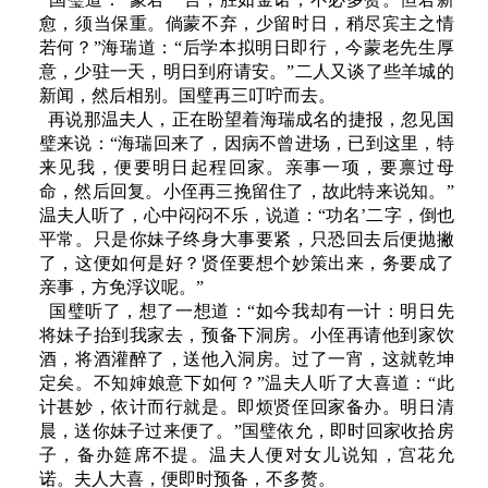
愈，须当保重。倘蒙不弃，少留时日，稍尽宾主之情
若何？”海瑞道：“后学本拟明日即行，今蒙老先生厚
意，少驻一天，明日到府请安。”二人又谈了些羊城的
新闻，然后相别。国璧再三叮咛而去。
再说那温夫人，正在盼望着海瑞成名的捷报，忽见国
璧来说：“海瑞回来了，因病不曾进场，已到这里，特
来见我，便要明日起程回家。亲事一项，要禀过母
命，然后回复。小侄再三挽留住了，故此特来说知。”
温夫人听了，心中闷闷不乐，说道：“功名’二字，倒也
平常。只是你妹子终身大事要紧，只恐回去后便抛撇
了，这便如何是好？贤侄要想个妙策出来，务要成了
亲事，方免浮议呢。”
国璧听了，想了一想道：“如今我却有一计：明日先
将妹子抬到我家去，预备下洞房。小侄再请他到家饮
酒，将酒灌醉了，送他入洞房。过了一宵，这就乾坤
定矣。不知婶娘意下如何？”温夫人听了大喜道：“此
计甚妙，依计而行就是。即烦贤侄回家备办。明日清
晨，送你妹子过来便了。”国璧依允，即时回家收拾房
子，备办筵席不提。温夫人便对女儿说知，宫花允
诺。夫人大喜，便即时预备，不多赘。