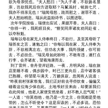
欲为母亲忧也。”夫人怒曰：“为人子者，不欲扬名显
亲，岂欲我死后你方进取耶？马鬣虽封，铭旌七尺，
我亦不得亲见也！”瑞闻母怒，跪而慰之，谢罪不迭，
夫人怒始稍息。瑞从此益励诗书，以图进取。
次年学院按临，瑞便出应试，果掇芹香。夫人喜曰：
“你得一衿，我死瞑目矣。”簪笑同庠诸友劝同赴省，
以夺秋魁。
瑞每以母在家无人侍奉终日，不欲行。及至其母听了
瑞答友之言，遂勉之曰：“你每以我在家，无人侍奉为
辞，不欲相离左右。但功名大事，我尚强健，你可前
去，不必挂念。”瑞见母如此吩咐，不敢有违，遂打点
行李，会齐诸友，望着海康而去。
到了雷州，舍舟登岸赶路。一夜，月明风轻，瑞在旅
店里睡不着，偶步园中。时已三更向后，店中诸客俱
已熟睡。仰望星斗满天，万籁俱寂。忽闻有人说道：
“昨夜前村张家祭鬼，我们正好前去寻些饮食，偏偏又
碰着这位海少保在此。土地爷好没来由，却要派我们
在此伺候，他老人家便安然坐着，好不教人忿气呢！”
一人道：“你莫怨他，他乃是一方之主，你我都是受他
管的，怎么不听使令？这是应该的，不必多说。恐怕
这老儿听见了，又要责罚呢。”一人道：“怕什么？此