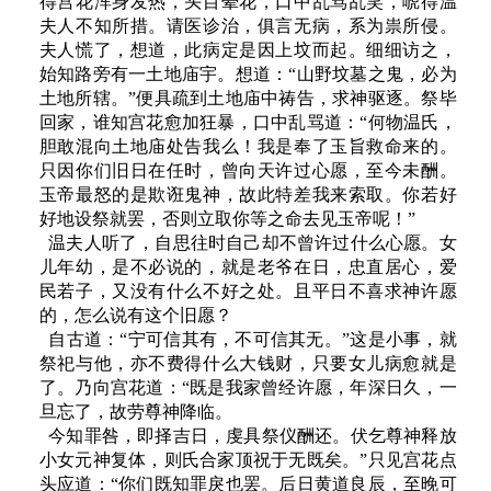
得宫花浑身发热，头目晕花，口中乱骂乱笑，唬得温
夫人不知所措。请医诊治，俱言无病，系为祟所侵。
夫人慌了，想道，此病定是因上坟而起。细细访之，
始知路旁有一土地庙宇。想道：“山野坟墓之鬼，必为
土地所辖。”便具疏到土地庙中祷告，求神驱逐。祭毕
回家，谁知宫花愈加狂暴，口中乱骂道：“何物温氏，
胆敢混向土地庙处告我么！我是奉了玉旨救命来的。
只因你们旧日在任时，曾向天许过心愿，至今未酬。
玉帝最怒的是欺诳鬼神，故此特差我来索取。你若好
好地设祭就罢，否则立取你等之命去见玉帝呢！”
温夫人听了，自思往时自己却不曾许过什么心愿。女
儿年幼，是不必说的，就是老爷在日，忠直居心，爱
民若子，又没有什么不好之处。且平日不喜求神许愿
的，怎么说有这个旧愿？
自古道：“宁可信其有，不可信其无。”这是小事，就
祭祀与他，亦不费得什么大钱财，只要女儿病愈就是
了。乃向宫花道：“既是我家曾经许愿，年深日久，一
旦忘了，故劳尊神降临。
今知罪咎，即择吉日，虔具祭仪酬还。伏乞尊神释放
小女元神复体，则氏合家顶祝于无既矣。”只见宫花点
头应道：“你们既知罪戾也罢。后日黄道良辰，至晚可