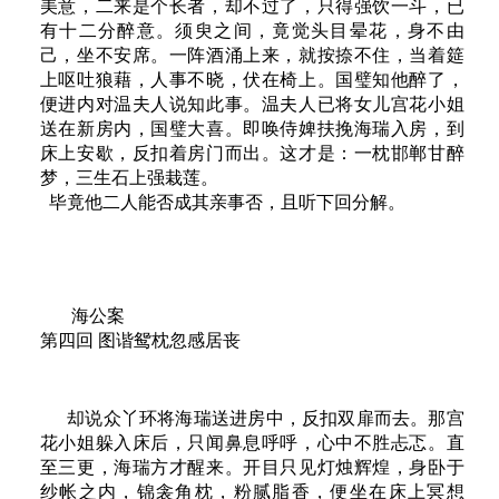
美意，二来是个长者，却不过了，只得强饮一斗，已
有十二分醉意。须臾之间，竟觉头目晕花，身不由
己，坐不安席。一阵酒涌上来，就按捺不住，当着筵
上呕吐狼藉，人事不晓，伏在椅上。国璧知他醉了，
便进内对温夫人说知此事。温夫人已将女儿宫花小姐
送在新房内，国璧大喜。即唤侍婢扶挽海瑞入房，到
床上安歇，反扣着房门而出。这才是：一枕邯郸甘醉
梦，三生石上强栽莲。
毕竟他二人能否成其亲事否，且听下回分解。
海公案
第四回 图谐鸳枕忽感居丧
却说众丫环将海瑞送进房中，反扣双扉而去。那宫
花小姐躲入床后，只闻鼻息呼呼，心中不胜忐忑。直
至三更，海瑞方才醒来。开目只见灯烛辉煌，身卧于
纱帐之内，锦衾角枕，粉腻脂香，便坐在床上冥想