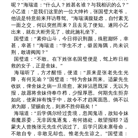
呢？”海瑞道：“什么人？姓甚名谁？与我相识的么？”
小乙道：“是我们这里的一位大绅衿，张国璧大老爷，
他说是特意前来拜访尊驾。”海瑞满腹疑虑，自忖素无
一面之交，何以突然而来？且去见了便知。遂同小乙
出来，就在大柜旁见了，彼此施礼坐下。
国璧道：“素仰山斗，今日得识荆颜，殊慰鄙怀，幸
甚，幸甚！”海瑞道：“学生不才，僻居海隅，尚未识
荆，敢请阀阅？”
国璧道：“不敢。在下姓张名国璧便是，驾上昨日相
救的女子，正是舍妹。”
海瑞听了，方才醒悟，便道：“原来是张老先生光
降，有何见谕？”国璧道：“特为舍妹而来。适蒙先生
收妖，俾舍妹之病一旦痊愈。家婶沾恩既深，无以为
报，故愿将舍妹侍奉巾栉，少报厚恩。何期先生拒弃
如此，使家婶有愧于中，故令不才趋寓面恳。倘不以
弟为鄙，望赐俞允，则弟不胜仰藉矣！”
海瑞道：“后学偶尔经过贵境，忽闻鬼语，故知令妹
着魔原委，无非因鬼逐鬼，有何德处，敢望报耶？适
蒙夫人曾挽张元先生代说过了。后学只因未禀母命，
不敢自专，非敢见却也。惟老先生谅之。”国璧道：