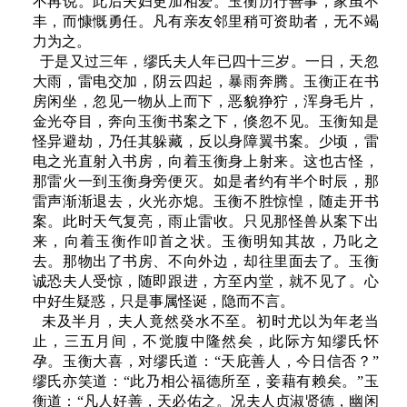
不再说。此后夫妇更加相爱。玉衡历行善事，家虽不
丰，而慷慨勇任。凡有亲友邻里稍可资助者，无不竭
力为之。
于是又过三年，缪氏夫人年已四十三岁。一日，天忽
大雨，雷电交加，阴云四起，暴雨奔腾。玉衡正在书
房闲坐，忽见一物从上而下，恶貌狰狞，浑身毛片，
金光夺目，奔向玉衡书案之下，倏忽不见。玉衡知是
怪异避劫，乃任其躲藏，反以身障翼书案。少顷，雷
电之光直射入书房，向着玉衡身上射来。这也古怪，
那雷火一到玉衡身旁便灭。如是者约有半个时辰，那
雷声渐渐退去，火光亦熄。玉衡不胜惊惶，随走开书
案。此时天气复亮，雨止雷收。只见那怪兽从案下出
来，向着玉衡作叩首之状。玉衡明知其故，乃叱之
去。那物出了书房、不向外边，却往里面去了。玉衡
诚恐夫人受惊，随即跟进，方至内堂，就不见了。心
中好生疑惑，只是事属怪诞，隐而不言。
未及半月，夫人竟然癸水不至。初时尤以为年老当
止，三五月间，不觉腹中隆然矣，此际方知缪氏怀
孕。玉衡大喜，对缪氏道：“天庇善人，今日信否？”
缪氏亦笑道：“此乃相公福德所至，妾藉有赖矣。”玉
衡道：“凡人好善，天必佑之。况夫人贞淑贤德，幽闲