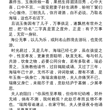
裹停当。玉衡持烛一看，果然生得眉清目秀，心中大
喜，口中不言。一面安慰妻子好生调养，吩咐丫鬟们
小心服侍。三朝洗儿，弥月请酒，自不必说。乃取名
海瑞，这也不在话下。
且说玉衡因有了儿子，万事俱足，遂飘然有世外之
想，把“功名”二字真是置之度外。正是：有子万事
足，无官一身轻。
海公无事，以儿为乐，或到名山胜境去游玩，也觉优
游。
时光易过，又是几年。海瑞已经七岁，虽在孩提之
中，性至孝友，更兼资质聪明，耿直无私。每与邻儿
共游，饮食之物，必要公同分食。若有多取者，瑞必
詈之。玉衡教他读书，过目辄能成诵。又过了三年，
海瑞年已十岁。无书不读，诗词歌赋，靡有不通。是
年玉衡一病身亡，海瑞哀痛欲绝，夫人亦痛哭不已。
瑞痛父身亡，未能尽子道，意欲结庐于墓侧，少展孝
思。
夫人劝阻曰：“你虽性至孝顺，但你年纪幼稚，郊外
无靖，倘有不测，我何赖焉？此欲尽孝而反增不孝
也。”瑞闻母谕遂止，在家守制。夫人便昼夜令他诵
读，虽夏暑不辍。