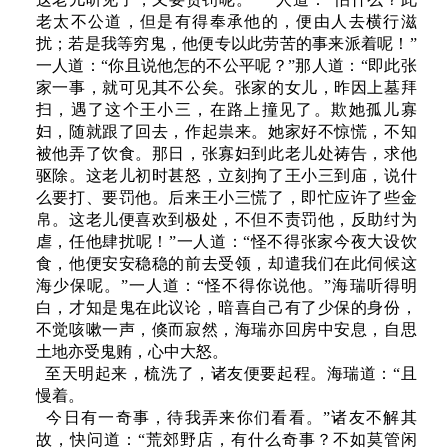
老太不公道，但是有得奉承他的，便由人去横行滋
扰；若是我等穷鬼，他便专以此劳苦的事来派着呢！”
一人道：“你且说他怎的不公平呢？”那人道：“即此张
家一事，就可见其不公矣。张家的女儿，昨因上墓拜
扫，遇了这个王小三，在路上撞见了。欺她孤儿寡
妇，随就跟了回去，作起祟来。她家好不惊慌，不知
被他弄了饮食。那日，张寡妇到此老儿处祷告，求他
驱除。这老儿初时甚怒，立刻拘了王小三到庙，说什
么要打、要罚他。后来王小三慌了，即忙应许了些金
帛。这老儿便喜欢到极处，不但不责罚他，反助纣为
虐，任他肆扰呢！”一人道：“怪不得张家今夜大设饮
食，他便安安稳稳的前去受领，却遣我们在此伺候这
海少保呢。”一人道：“怪不得你说他。”海瑞听得明
白，才知是鬼在此议论，暗喜自己有了少保的身份，
不觉咳嗽一声，倏而寂然，海瑞亦回房中安息，自思
土地亦受鬼贿，心中大怒。
至天明起来，梳洗了，诸友便要起程。海瑞道：“且
慢着。
今日有一奇事，待我弄来你们看看。”诸友不解其
故，快问道：“荒郊野店，有什么奇事？不如莫管闲