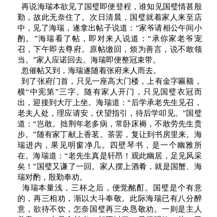
再说海瑞本欲见了国璧即便登程，谁知见国璧情甚殷
勤，故此无奈住了。次日清晨，国璧就着家人来至店
中，见了海瑞，遂拿出帖子说道：“家爷请相公午间小
酌。”海瑞看了帖，即对来人说道：“承你家老爷宠
召，下午即去尊府。原帖缴回，烦为善言，说不敢领
当。”家人应诺回去。海瑞即便整冠束带。
忽催帖又到，海瑞遂随着张府来人而去。
到了张府门首，只见一座高大门楼，上有金字匾额，
横“中宪第”三字。随有家人开门，只见国璧衣冠而
出，迎接到大厅上坐。海瑞道：“后学承老先生见召，
老夫人处，理应请安，伏望指引，待后学叩见。”国璧
道：“岂敢。拙荆年老多病，常卧床褥，不敢劳先生贵
步。”随有家丁献上香茗。茶罢，复让到书房里来。海
瑞进内，果见明窗净几。四壁琴书，是一个幽雅所
在。海瑞道：“老先生真是轩昂！观此幽居，足见风采
矣！”国璧又谦了一回。家人摆上酒肴，就是国蟹、海
瑞对酌，殷勤奉劝。
海瑞本量浅，三杯之后，便觉酩酊。国璧是个有意
的，再三相劝，渐以大斗奉敬。此际海瑞已有八分醉
意，欲待不饮，怎奈国璧再三央恳敬劝。一则是主人