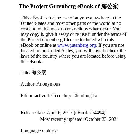
The Project Gutenberg eBook of
海公案
This eBook is for the use of anyone anywhere in the
United States and most other parts of the world at no
cost and with almost no restrictions whatsoever. You
may copy it, give it away or re-use it under the terms of
the Project Gutenberg License included with this
eBook or online at
www.gutenberg.org
. If you are not
located in the United States, you will have to check the
laws of the country where you are located before using
this eBook.
Title
: 海公案
Author
: Anonymous
Editor
: active 17th century Chunfang Li
Release date
: April 6, 2017 [eBook #54494]
Most recently updated: October 23, 2024
Language
: Chinese