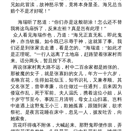
兄如此冒渎，故神怒示警，竟将本身显圣。海兄总当
赔个不是才好呢！”
海瑞听了怒道：“你们亦是这般胡涂！怎么还不替
我将这鸟庙拆了，反来左袒？真是岂有此理！”
众人看见海瑞作色，乃道：“海兄正直无私，即此鬼
神，亦当钦服。如今既已示辱于神，这就算了事。我
们还是到张家去走遭，看是怎的。”海瑞道：“如此才
是正理呢。”一行人远离了土地庙，赶路望着张家村而
来。话分两头，暂且按下不表。
再说张家村离大路不远，村中二百余家都是姓张的。
那被魔的女子，就是张寡妇的女儿，年方一十六岁，
名唤宫花，生得如花似玉，知书识礼，又兼孝顺。其
父名张芝，曾举孝廉，出仕做过一任通判，后来因为
倭寇作乱，死于军前。夫人温氏，携着这位小姐，从
十岁守节至今。事因三月清明，母女上山扫墓。岂料
中途遇上这野鬼王小三，欺她孤寡，跟随到家，欲求
祭祀。是夜宫花睡在床中，忽见一人，披发吐舌，向
她索食。
宫花吓得魂不附体，大喊起来。那野鬼即便作祟，弄