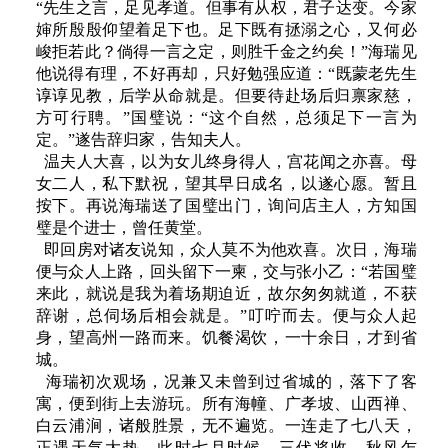
“先生之言，足见孝道。但事有从权，君子达变。今家
婶所殷殷仰望着足下也。足下既有拯溺之心，又何必
峻拒若此？倘得一言之定，则胜千金之约矣！”海瑞见
他说得有理，不好再却，只好勉强应道：“既蒙老先生
谆谆见教，后学从命就是。但要待赴场后归禀家慈，
方可行聘。”国璧说：“这个自然，总须足下一言为
定。”遂告辞归家，告知夫人。
温夫人大喜，以为女儿终身得人，宫花闻之亦喜。母
女二人，私下默祝，望其早日成名，以遂心愿。暂且
按下。再说海瑞送了国璧出门，询问店主人，方知国
璧是个进士，曾任黄堂。
即回房对诸友说知，众人莫不为他欢喜。次日，海瑞
便与众人上路，回头留下一柬，交与张小乙：“若国璧
来此，就说是我为着场期迫近，故尔匆匆就道，不获
辞谢，总伺场后相会就是。”叮咛而去。便与众人起
身，望高州一路而来。饥餐渴饮，一十余日，才到省
城。
海瑞初次观场，况兼又未曾到过省城的，落下了客
寓，便到街上去游玩。所有海幢、广孝坡、山西禅、
白云浦涧，诸般胜景，无不遍览。一连走了七八天，
正遇天气大热。此时七月时候，三伏将收，秋风乍