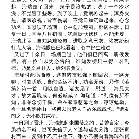
起。海瑞走了回来，身子是滚热的，洗了一个冷水
澡，不觉冒了些暑。到了晚上，竟病将起来，浑身火
热。请医诊视，皆言伤暑，不觉日加沉重起来。心念
功名，又恐误了场期，心中愈加烦闷。卧病在床，日
复一日，直至八月初旬，犹自恹恹伏枕，不能步履。
海瑞此际，自知急难痊愈，进取之意已灰。诸友纷纷
打点入场，海瑞眼巴巴地看着，心中好生难过。
又过了十余日，场期已过，他们俱已回寓，听候发
榜。有一位自以为必售的，谁知发榜只中得一名副
榜。乃是文昌县人，姓刘名夤宾。
海瑞时此病渐愈，遂偕诸友勉强下船回家。一路无
聊，时复嗟叹，自怨命运不济，功名无份。乃作《落
第》诗一首，聊以自遣。诸友见了，慰道：“海兄大
才，故大器晚成，何必戚戚？”海瑞道：“列位有所不
知，非弟念切干禄。弟在家奉慈母之命，谆谆勉励。
今一旦名落孙山，将何以报老人？故尔戚戚也。”诸友
闻之，无不叹其纯孝。
一日到了雷州，海瑞想起张国璧之约，昔曾言定，今
虽功名不就，岂可失信于人？遂与诸友分路，望张家
村而来，复到小乙店中住下。张小乙便向着海瑞作贺