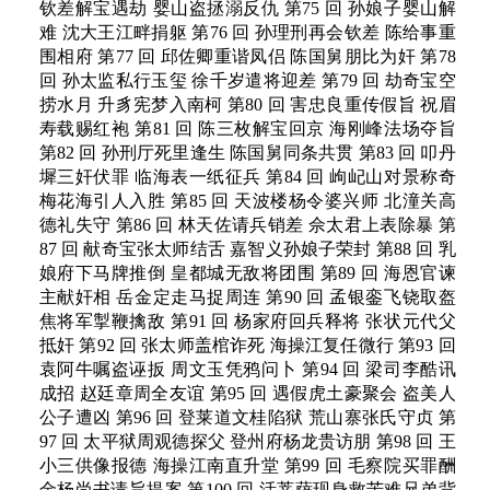
钦差解宝遇劫 婴山盗拯溺反仇 第75 回 孙娘子婴山解
难 沈大王江畔捐躯 第76 回 孙理刑再会钦差 陈给事重
围相府 第77 回 邱佐卿重谐凤侣 陈国舅朋比为奸 第78
回 孙太监私行玉玺 徐千岁遣将迎差 第79 回 劫奇宝空
捞水月 升豸宪梦入南柯 第80 回 害忠良重传假旨 祝眉
寿载赐红袍 第81 回 陈三枚解宝回京 海刚峰法场夺旨
第82 回 孙刑厅死里逢生 陈国舅同条共贯 第83 回 叩丹
墀三奸伏罪 临海表一纸征兵 第84 回 岣屺山对景称奇
梅花海引人入胜 第85 回 天波楼杨令婆兴师 北潼关高
德礼失守 第86 回 林天佐请兵销差 佘太君上表除暴 第
87 回 献奇宝张太师结舌 嘉智义孙娘子荣封 第88 回 乳
娘府下马牌推倒 皇都城无敌将团围 第89 回 海恩官谏
主献奸相 岳金定走马捉周连 第90 回 孟银銮飞铙取盔
焦将军掣鞭擒敌 第91 回 杨家府回兵释将 张状元代父
抵奸 第92 回 张太师盖棺诈死 海操江复任微行 第93 回
袁阿牛嘱盗诬扳 周文玉凭鸦问卜 第94 回 梁司李酷讯
成招 赵廷章周全友谊 第95 回 遇假虎土豪聚会 盗美人
公子遭凶 第96 回 登莱道文桂陷狱 荒山寨张氏守贞 第
97 回 太平狱周观德探父 登州府杨龙贵访朋 第98 回 王
小三供像报德 海操江南直升堂 第99 回 毛察院买罪酬
金杨尚书请旨提案 第100 回 活菩萨现身救苦难兄弟背