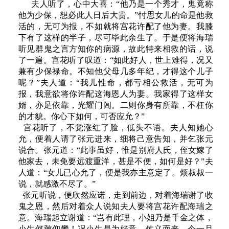
夫人听了，心中大喜：“他乃是一个秀才，鬼竟称
他为少保，想必此人日后大贵。”忖思女儿的命是他救
活的，无可为报，不如就将宫花许配了他为妻。我膝
下有了这样的半子，尽可毕此余生了。于是便将海瑞
听见群鬼之言方知你的病源，故此特来相救的话，说
了一遍。宫花听了叹道：“如此好人，世上难得，况又
兼有少保禄命。不知他父母几多年纪，才得这个儿子
呢？”夫人道：“我儿性命，都亏相公救活，无可为
报，我意欲将你许配这海恩人为妻。我家得了这样女
婿，亦足依靠，光耀门闾。二则你身有所靠，不枉你
的才貌。你心下如何，可否应允？”
宫花听了，不觉涨红了脸，低头不语。夫人知她心
允，便着人请了张元进来，细将己意告知，并乞张元
说合。张元道：“此事虽好，惟是别府人氏，侄女嫁了
他家去，未免要远渡重洋，甚是不便，如何是好？”夫
人道：“女儿已心允了，便是我亦主意定了。烦叔叔一
说，就感激不尽了。”
张元听说，便欣然应诺，走到前边，对着海瑞谢了收
鬼之恩，然后对着众人说知夫人要将宫花许配海瑞之
意。海瑞起立谢道：“岂有此理，小姐乃是千金之体，
小生何敢仰攀！况小生是为好意，仗义而来，今一旦