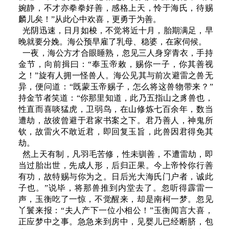
婉静，不才亦拳拳好善，感格上天，怜于海氏，待赐
麟儿矣！”从此心中欢喜，更勇于为善。
光阴迅速，日月如梭，不觉将近十月，胎期满足，早
晚就要分娩。海公预早雇了乳母、稳婆，在家伺候。
一夜，海公方才合眼睡熟，忽见三人身穿青衣，手持
金节，向前揖曰：“奉玉帝敕，赐你一子，你其善视
之！”旋有人拥一怪兽人。海公见其与前次避雷之兽无
异，便问道：“既蒙玉帝赐子，怎么将这兽物带来？”
持金节者笑道：“你那里知道，此乃五指山之豸兽也，
性直而喜啖猛虎，卫弱鸟，在山修炼七百余年，数当
遭劫，故彼曾避于君家书案之下。君乃善人，神鬼所
钦，故雷火不敢近君，即回复玉旨，此兽因君得免其
劫。
然上天有制，凡羽毛苦修，性未驯善，不遭雷劫，即
当过胎出世，先成人形，后归正果。今上帝怜你行善
有功，故特赐与你为之。日后光大海氏门户者，诚此
子也。”说毕，将那兽推到内堂去了。忽听得霹雷一
声，玉衡吃了一惊，不觉醒来，却是南柯一梦。忽见
丫鬟来报：“夫人产下一位小相公！”玉衡闻言大喜，
正应梦中之事。急急来到房中，见婴儿已经断脐，包