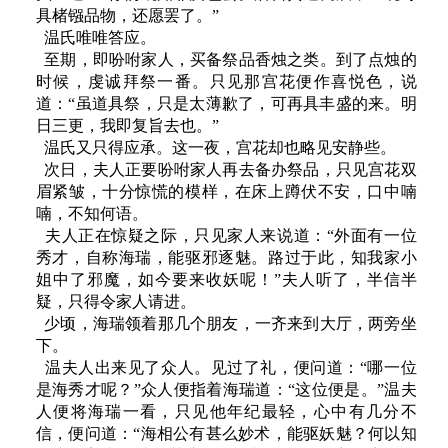
具楮镪品物，还愿罢了。”
温氏唯唯答应。
至期，即吩咐家人，买备祭品香烛之类。到了点烛的
时候，虔诚拜祭一番。只见那宫花便作喜悦色，说
道：“虽道具祭，只是太薄歉了，可再具丰盛的来。明
日三更，我即复旨去也。”
温氏又只得应承。这一夜，宫花却也略见安静些。
次日，夫人正要吩咐家人再去备办祭品，只见宫花双
眉紧皱，十分惊慌的模样，在床上蹲伏不安，口中喃
喃，不知何语。
夫人正在惊疑之际，只见家人来说道：“外面有一位
秀才，自称海瑞，能驱邪逐魅。路过于此，知我家小
姐中了邪魔，如今要来收妖呢！”夫人听了，半信半
疑，只得令家人请进。
少顷，海瑞领着那几个朋友，一齐来到大厅，两旁坐
下。
温夫人出来见了众人。见过了礼，便问道：“哪一位
是海秀才呢？”众人便指着海瑞道：“这位便是。”温夫
人便将海瑞一看，只见他年纪最轻，心中有几分不
信，便问道：“海相公有甚么妙术，能驱妖魅？何以知