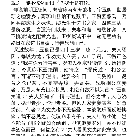
观之，能不惊然而惧乎？我于是有说。
却说前明正德间，粤省琼南有海璇者，字玉衡，世居
琼之睦贤乡，离琼山县治不过数里。玉衡娶缪氏，乃
同县缪廪生之妹也。缪氏生于诗书之家，四德三从，
是所稔悉。自适海门以来，夫妻和顺，相敬如宾，真
不愧梁鸿之配孟光也。玉衡屡试不中，遂无意功名，
终日在家诗书自娱，行善乐施而已。
又过数年，玉衡已是四十三岁，膝下无儿。夫人缪
氏，每以为忧，常劝丈夫立妾，以广子嗣。玉衡正色
道：“我与你素行善事，况海氏祖宗皆读儒书，历行阴
德，今我谅不至绝嗣，姑待之。”缪氏道：“相公之
言，可谓不碍于理者。然妾今年四十，天癸将止，诞
育之念已灰，不复望弄璋、弄瓦矣。故劝相公立妾
者，乃是为海氏祖宗起见，相公何故不以为然？”玉衡
笑道：“夫人所知者，情与理也。但今之世，人心浇
薄，循理者少，悖理者多。但见人家妻妾满室，妒急
纷然。何者？为丈夫者不无偏爱，本欲取乐而反增懊
恼，我不忍见之。使璇命果有子，夫人年尚壮健，岂
不能育子耶？璇如合绝嗣，即使姬妾罗列，亦不过徒
事酒色而已，何益之有？”夫人看见丈夫如此坚执，也