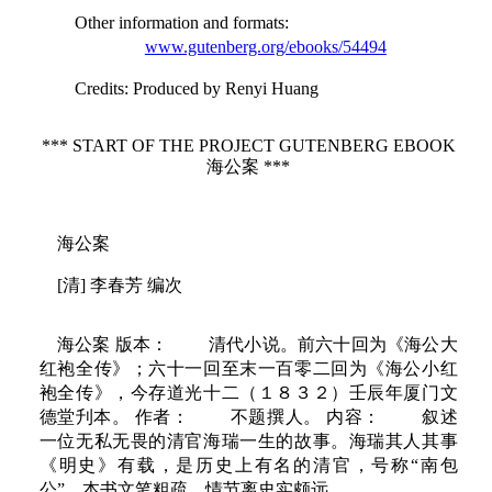
Other information and formats
:
www.gutenberg.org/ebooks/54494
Credits
: Produced by Renyi Huang
*** START OF THE PROJECT GUTENBERG EBOOK
海公案 ***
海公案
[清] 李春芳 编次
海公案 版本： 清代小说。前六十回为《海公大
红袍全传》；六十一回至末一百零二回为《海公小红
袍全传》，今存道光十二（１８３２）壬辰年厦门文
德堂刋本。 作者： 不题撰人。 内容： 叙述
一位无私无畏的清官海瑞一生的故事。海瑞其人其事
《明史》有载，是历史上有名的清官，号称“南包
公”。本书文笔粗疏，情节离史实颇远。