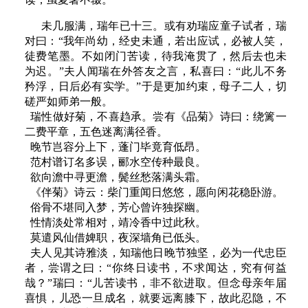
未几服满，瑞年已十三。或有劝瑞应童子试者，瑞
对曰：“我年尚幼，经史未通，若出应试，必被人笑，
徒费笔墨。不如闭门苦读，待我淹贯了，然后去也未
为迟。”夫人闻瑞在外答友之言，私喜曰：“此儿不务
矜浮，日后必有实学。”于是更加约束，母子二人，切
磋严如师弟一般。
瑞性做好菊，不喜趋承。尝有《品菊》诗曰：绕篱一
二费平章，五色迷离满径香。
晚节岂容分上下，蓬门毕竟育低昂。
范村谱订名多误，郦水空传种最良。
欲向澹中寻更澹，鬓丝愁落满头霜。
《伴菊》诗云：柴门重闻日悠悠，愿向闲花稳卧游。
俗骨不堪同入梦，芳心曾许独探幽。
性情淡处常相对，靖冷香中过此秋。
莫遣风仙借婢职，夜深墙角已低头。
夫人见其诗雅淡，知瑞他日晚节独坚，必为一代忠臣
者，尝谓之曰：“你终日读书，不求闻达，究有何益
哉？”瑞曰：“儿苦读书，非不欲进取。但念母亲年届
喜惧，儿恐一旦成名，就要远离膝下，故此忍隐，不