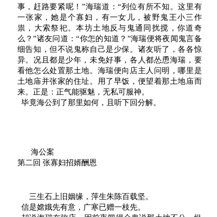
事，赶路要紧呢！”海瑞道：“列位有所不知。这里有
一张家，她是个寡妇，有一女儿，被野鬼王小三作
祟，大索祭祀。本坊土地反与鬼通同扰搅，你道奇
么？”诸友问道：“你怎的知道？”海瑞便将夜闻鬼言备
细告知，但不说鬼称自己是少保。诸友听了，各各惊
异。况且都是少年，未免好事，各人都怂恿海瑞，要
看他怎么处置那土地。海瑞便向店主人问明，哪里是
土地庙并张家的住址。用了早饭，便望着那土地庙而
来。正是：正气能驱魅，无私可服神。
毕竟海公到了那里如何，且听下回分解。
海公案
第二回 张寡妇招婿酬恩
三生石上旧姻缘，萍生朱陈百载坚。
信是嫦娥先有意，广寒已赠一枝先。