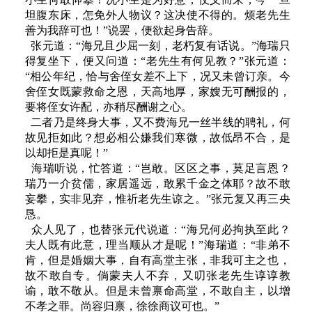
坦腹东床，怎免外人物议？这决使不得的。烦老先生
善为我辞可也！”说罢，便欲起身告辞。
张元道：“海兄且少屈一刻，老朽复有话说。”海瑞只
得复坐下，便又问道：“老先生有何见教？”张元道：
“相公年纪，恰与舍侄女差不上下，况又未曾订亲。今
舍侄女既蒙救命之恩，天高地厚，家嫂无可酬报的，
要将侄女许配，亦稍尽酬谢之心。
二者乃是终身大事，又不费海兄一丝半线的聘礼，何
故见拒如此？想必相公嫌我们寒微，故低昂不合，是
以却拒是真呢！”
海瑞听说，忙答道：“岂敢。区区之事，莫足言恩？
瑞乃一介贫儒，家居遥远，敢累千金之体耶？故不敢
妄攀，实非见弃，惟祈老先生谅之。”张元复又再三央
恳。
众人见了，也替张元代说道：“海兄何必拘执至此？
夫人既有此意，理当顺从才是呢！”海瑞道：“非弟不
肯，但是婚姻大事，自有高堂主张，非我可主之也，
故不敢自专。倘蒙夫人不弃，又叨张老先生谆谆教
谕，敢不敬从。但是未曾禀命高堂，不敢自主，以增
不孝之罪。尚容归禀，徐徐商议可也。”