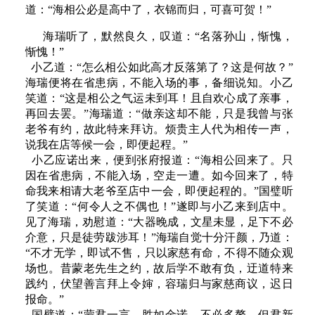
道：“海相公必是高中了，衣锦而归，可喜可贺！”
海瑞听了，默然良久，叹道：“名落孙山，惭愧，
惭愧！”
小乙道：“怎么相公如此高才反落第了？这是何故？”
海瑞便将在省患病，不能入场的事，备细说知。小乙
笑道：“这是相公之气运未到耳！且自欢心成了亲事，
再回去罢。”海瑞道：“做亲这却不能，只是我曾与张
老爷有约，故此特来拜访。烦贵主人代为相传一声，
说我在店等候一会，即便起程。”
小乙应诺出来，便到张府报道：“海相公回来了。只
因在省患病，不能入场，空走一遭。如今回来了，特
命我来相请大老爷至店中一会，即便起程的。”国璧听
了笑道：“何令人之不偶也！”遂即与小乙来到店中。
见了海瑞，劝慰道：“大器晚成，文星未显，足下不必
介意，只是徒劳跋涉耳！”海瑞自觉十分汗颜，乃道：
“不才无学，即试不售，只以家慈有命，不得不随众观
场也。昔蒙老先生之约，故后学不敢有负，迂道特来
践约，伏望善言拜上令婶，容瑞归与家慈商议，迟日
报命。”
国璧道：“蒙君一言，胜如金诺，不必多赘。但君新