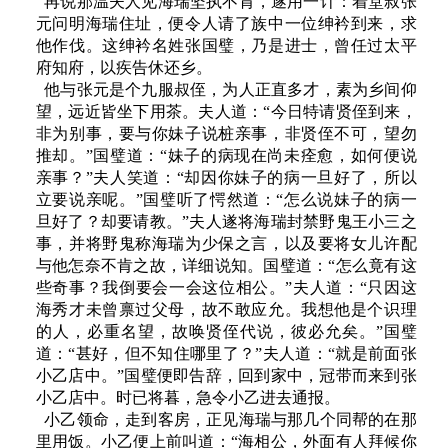
再说那温夫人见海瑞坚执不肯，遂用一计：着堂叔张
元问明海瑞住址，便令人请了族中一位绅衿到来，求
他作伐。这绅衿名姓张国璧，乃是进士，曾任过太平
府知府，以疾告休还乡。
他与张元是个九服叔侄，为人正直多才，素为乡间仰
望，远近皆坐下用茶。夫人道：“今日特请贤侄到来，
非为别事，要与你妹子说桩亲事，非贤侄不可，望勿
推却。”国璧道：“妹子的病现在尚未痊愈，如何便说
亲事？”夫人笑道：“却因你妹子的病一旦好了，所以
立要说亲呢。”国璧听了愕然道：“怎么说妹子的病一
旦好了？却要请教。”夫人遂将海瑞封禁野鬼王小三之
事，并将野鬼称海瑞为少保之言，以及要将女儿许配
与他怎奈不肯之故，详细说知。国璧道：“怎么竟有这
些奇事？我倒要会一会这位相公。”夫人道：“只因这
海秀才未曾禀过父母，故不敢应允。我想他是个识理
的人，必重名望，故唤贤侄代说，彼必允矣。”国璧
道：“甚好，但不知住哪里了？”夫人道：“就是前面张
小乙店中。”国璧便即告辞，回到家中，冠带而来到张
小乙店中。时已将暮，急令小乙进去通报。
小乙领命，走到客房，正见海瑞与那几个同帮的在那
里用饭。小乙便上前叫道：“海相公，外面有人拜候你