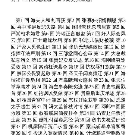
第1 回 海夫人和丸画荻 第2 回 张寡妇招婿酬恩 第3
回 喜中雀屏反悲失路 第4 回 图谐鸳枕忽感居丧 第5 回
严嵩相术媚君 第6 回 海瑞正言服盗 第7 回 奸人际会风
云 第8 回 正士遭逢坎坷 第9 回 张老儿借财被骗 第10
回 严家人见色生奸 第11 回 张仇氏却媒致讼 第12 回 徐
指挥守法严刑 第13 回 三部堂同心会审 第14 回 大总裁
私意污文 第15 回 张贵妃卖履访恩 第16 回 海刚峰穷途
受敕 第17 回 索贿枉诛县令 第18 回 抗权辱打旗牌 第19
回 赃国公畏贤起敬 第20 回 圣天子闻奏擢迁 第21 回 海
瑞竭宦囊辱相 第22 回 严嵩献甥女惑君 第23 回 张志伯
举荐庸才 第24 回 海主事奏陈劣迹 第25 回 青史笔而戮
首 第26 回 红袍讽以复储 第27 回 贤皇后重庆承恩 第28
回 奸相国青宫中计 第29 回 怒杖奸臣获罪 第30 回 恩逢
太子超生 第31 回 冯太监笞杖讨情 第32 回 邓郎中囹圄
救饿 第33 回 赦宥脱囚简授县令 第34 回 访查赴任票捕
土豪 第35 回 酬礼付谋窥恶径 第36 回 窃书失检受奸殃
第37 回 机露陷牢冤尸求雪 第38 回 案成斩暴奉旨和番
第39 回 诈投递入寨探情形 第40 回 计烧粮逼营赐敕玺