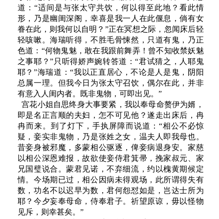
道：“适间是与张太守共饮，何以得至此地？看此情
形，乃是幽闺深阁，幸喜是我一人在此偃息，倘有女
眷在此，则我何以自明？”正在冥想之际，忽闻床后轻
轻咳嗽。海瑞听得，不胜毛骨悚然，只道有鬼，乃正
色道：“何物鬼魅，敢在我跟前舞弄！曾不知收禁妖魅
之事耶？”只听得娇声婉转答道：“君试猜之，人耶鬼
耶？”海瑞道：“我以正直居心，不论是人是鬼，阴阳
总属一理。但我今日为张太守召饮，偶尔在此，并非
有意入人闺内者。既非鬼物，可即出见。”
宫花小姐自思终身大事要紧，我以奉母命赘伊为婿，
即是名正言顺的夫妇，怎不可见他？遂走出床后，冉
冉而来。到了灯下，手执屏障而说道：“相公不必惊
疑，妾实非鬼物，乃是张姓之女，温夫人即我母也。
昔妾身被邪魔，多蒙相公驱逐，俾妾病退身安。家慈
以相公深恩难报，故欲使妾侍君箕帚，挽家叔元、家
兄国璧说合。蒙君见诺，不弃细流，约以槐黄期候定
情。今场期已过，相公因病未得观场，此所谓得失有
数，功名不以迟早为数，君何怨怼如是，岂达士所为
耶？今夕妄奉母命，侍奉君子。祈望原谅，毋以怪物
见斥，则幸甚矣。”