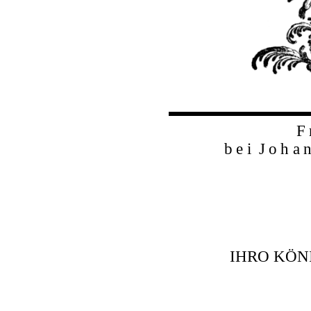
F
b
e
i
J
o
h
a
IHRO KÖN