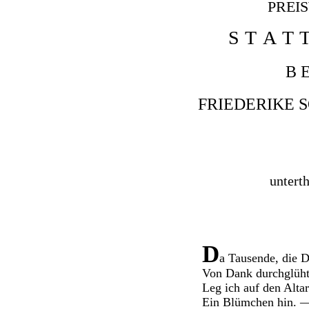
PREI
S
T
A
T
B
FRIEDERIKE 
untert
D
a Tausende, die 
Von Dank durchglüht
Leg ich auf den Altar
Ein Blümchen hin. 