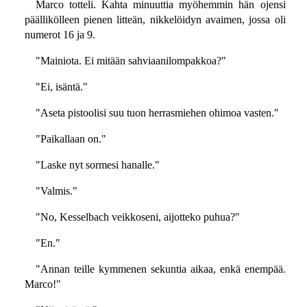
Marco totteli. Kahta minuuttia myöhemmin hän ojensi
päällikölleen pienen litteän, nikkelöidyn avaimen, jossa oli
numerot 16 ja 9.
"Mainiota. Ei mitään sahviaanilompakkoa?"
"Ei, isäntä."
"Aseta pistoolisi suu tuon herrasmiehen ohimoa vasten."
"Paikallaan on."
"Laske nyt sormesi hanalle."
"Valmis."
"No, Kesselbach veikkoseni, aijotteko puhua?"
"En."
"Annan teille kymmenen sekuntia aikaa, enkä enempää.
Marco!"