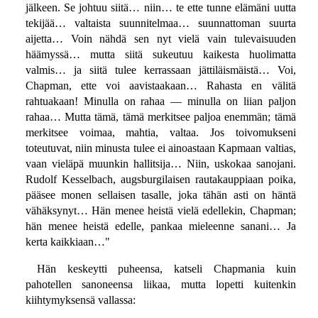
jälkeen. Se johtuu siitä… niin… te ette tunne elämäni uutta
tekijää… valtaista suunnitelmaa… suunnattoman suurta
aijetta… Voin nähdä sen nyt vielä vain tulevaisuuden
häämyssä… mutta siitä sukeutuu kaikesta huolimatta
valmis… ja siitä tulee kerrassaan jättiläismäistä… Voi,
Chapman, ette voi aavistaakaan… Rahasta en välitä
rahtuakaan! Minulla on rahaa — minulla on liian paljon
rahaa… Mutta tämä, tämä merkitsee paljoa enemmän; tämä
merkitsee voimaa, mahtia, valtaa. Jos toivomukseni
toteutuvat, niin minusta tulee ei ainoastaan Kapmaan valtias,
vaan vieläpä muunkin hallitsija… Niin, uskokaa sanojani.
Rudolf Kesselbach, augsburgilaisen rautakauppiaan poika,
pääsee monen sellaisen tasalle, joka tähän asti on häntä
vähäksynyt… Hän menee heistä vielä edellekin, Chapman;
hän menee heistä edelle, pankaa mieleenne sanani… Ja
kerta kaikkiaan…"
Hän keskeytti puheensa, katseli Chapmania kuin
pahotellen sanoneensa liikaa, mutta lopetti kuitenkin
kiihtymyksensä vallassa: