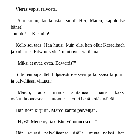
Vieras vapisi raivosta.
"Suu kiinni, tai kuristan sinut! Hei, Marco, kapuloitse
hänet!
Joutuin!… Kas niin!"
Kello soi taas. Hän huusi, kuin olisi hän ollut Kesselbach
ja kuin olisi Edwards vielä ollut oven vartijana:
"Miksi et avaa ovea, Edwards?"
Sitte hän sipsutteli hiljaisesti eteiseen ja kuiskasi kirjuriin
ja palvelijaan viitaten:
"Marco, auta minua siirtämään nämä kaksi
makuuhuoneeseen… tuonne… jottei heitä voida nähdä."
Hän nosti kirjurin. Marco kantoi palvelijan.
"Hyvä! Mene nyt takaisin työhuoneeseen."
Hän seurasi palvelijaansa sisälle, mutta palasi heti