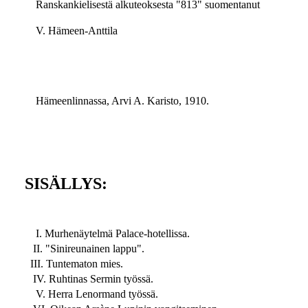
Ranskankielisestä alkuteoksesta "813" suomentanut
V. Hämeen-Anttila
Hämeenlinnassa, Arvi A. Karisto, 1910.
SISÄLLYS:
I. Murhenäytelmä Palace-hotellissa.
II. "Sinireunainen lappu".
III. Tuntematon mies.
IV. Ruhtinas Sermin työssä.
V. Herra Lenormand työssä.