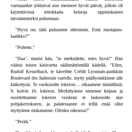
varmaankin johtuivat nuo menneet hyvät päivät, jolloin oli
käytettävissä tehokkaita keinoja uppiniskaisen
taivuttamiseksi puhumaan.
"Hyvä on; siitä puhumme sittemmin. Entä mustapuu-
laatikko?"
"Poltettu."
"Haa", murisi hän, "te metkuilette, mies hyvä!" Hän
väänsi toisen käsivartta säälimättömällä kädellä. "Eilen,
Rudolf Kesselbach, te kävelitte Crédit Lyonnais-pankkiin
Boulevard des Italiensin varrelle, mytty päällystakkinne alle
kätkettynä. Te vuokrasitte lokeron… olkaamme täsmällisiä:
9. holvin 16. lokeron. Merkittyänne nimenne kirjaan ja
suoritettuanne lokeron vuokran te laskeusitte alas
pohjakerrokseen, ja palatessanne ei teillä enää ollut
myttyänne mukananne. Olenko oikeassa?"
"Peräti."