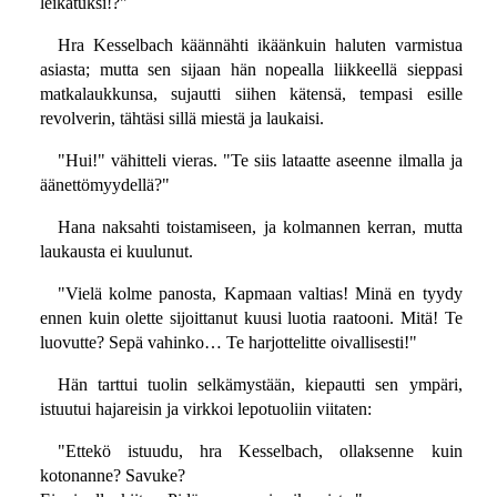
leikatuksi!?"
Hra Kesselbach käännähti ikäänkuin haluten varmistua
asiasta; mutta sen sijaan hän nopealla liikkeellä sieppasi
matkalaukkunsa, sujautti siihen kätensä, tempasi esille
revolverin, tähtäsi sillä miestä ja laukaisi.
"Hui!" vähitteli vieras. "Te siis lataatte aseenne ilmalla ja
äänettömyydellä?"
Hana naksahti toistamiseen, ja kolmannen kerran, mutta
laukausta ei kuulunut.
"Vielä kolme panosta, Kapmaan valtias! Minä en tyydy
ennen kuin olette sijoittanut kuusi luotia raatooni. Mitä! Te
luovutte? Sepä vahinko… Te harjottelitte oivallisesti!"
Hän tarttui tuolin selkämystään, kiepautti sen ympäri,
istuutui hajareisin ja virkkoi lepotuoliin viitaten:
"Ettekö istuudu, hra Kesselbach, ollaksenne kuin
kotonanne? Savuke?