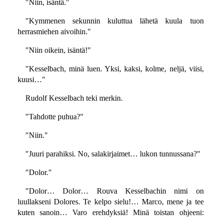
"Niin, isäntä."
"Kymmenen sekunnin kuluttua lähetä kuula tuon
herrasmiehen aivoihin."
"Niin oikein, isäntä!"
"Kesselbach, minä luen. Yksi, kaksi, kolme, neljä, viisi,
kuusi…"
Rudolf Kesselbach teki merkin.
"Tahdotte puhua?"
"Niin."
"Juuri parahiksi. No, salakirjaimet… lukon tunnussana?"
"Dolor."
"Dolor… Dolor… Rouva Kesselbachin nimi on
luullakseni Dolores. Te kelpo sielu!… Marco, mene ja tee
kuten sanoin… Varo erehdyksiä! Minä toistan ohjeeni: