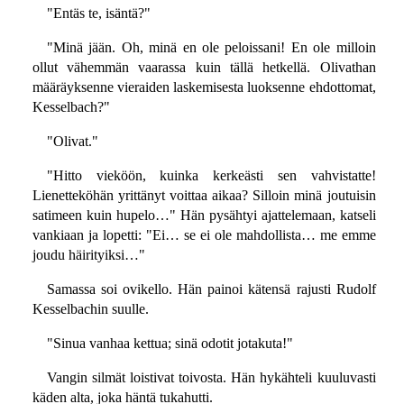
"Entäs te, isäntä?"
"Minä jään. Oh, minä en ole peloissani! En ole milloin
ollut vähemmän vaarassa kuin tällä hetkellä. Olivathan
määräyksenne vieraiden laskemisesta luoksenne ehdottomat,
Kesselbach?"
"Olivat."
"Hitto vieköön, kuinka kerkeästi sen vahvistatte!
Lienetteköhän yrittänyt voittaa aikaa? Silloin minä joutuisin
satimeen kuin hupelo…" Hän pysähtyi ajattelemaan, katseli
vankiaan ja lopetti: "Ei… se ei ole mahdollista… me emme
joudu häirityiksi…"
Samassa soi ovikello. Hän painoi kätensä rajusti Rudolf
Kesselbachin suulle.
"Sinua vanhaa kettua; sinä odotit jotakuta!"
Vangin silmät loistivat toivosta. Hän hykähteli kuuluvasti
käden alta, joka häntä tukahutti.