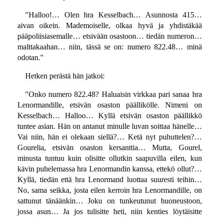
"Halloo!… Olen hra Kesselbach… Asunnosta 415…
aivan oikein. Mademoiselle, olkaa hyvä ja yhdistäkää
pääpoliisiasemalle… etsivään osastoon… tiedän numeron…
malttakaahan… niin, tässä se on: numero 822.48… minä
odotan."
Hetken perästä hän jatkoi:
"Onko numero 822.48? Haluaisin virkkaa pari sanaa hra
Lenormandille, etsivän osaston päällikölle. Nimeni on
Kesselbach… Halloo… Kyllä etsivän osaston päällikkö
tuntee asian. Hän on antanut minulle luvan soittaa hänelle…
Vai niin, hän ei olekaan siellä?… Ketä nyt puhuttelen?…
Gourelia, etsivän osaston kersanttia… Mutta, Gourel,
minusta tuntuu kuin olisitte ollutkin saapuvilla eilen, kun
kävin puhelemassa hra Lenormandin kanssa, ettekö ollut?…
Kyllä, tiedän että hra Lenormand luottaa suuresti teihin…
No, sama seikka, josta eilen kerroin hra Lenormandille, on
sattunut tänäänkin… Joku on tunkeutunut huoneustoon,
jossa asun… Ja jos tulisitte heti, niin kenties löytäisitte