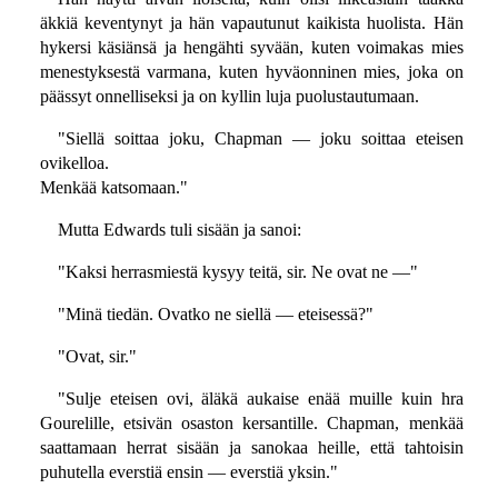
äkkiä keventynyt ja hän vapautunut kaikista huolista. Hän
hykersi käsiänsä ja hengähti syvään, kuten voimakas mies
menestyksestä varmana, kuten hyväonninen mies, joka on
päässyt onnelliseksi ja on kyllin luja puolustautumaan.
"Siellä soittaa joku, Chapman — joku soittaa eteisen
ovikelloa.
Menkää katsomaan."
Mutta Edwards tuli sisään ja sanoi:
"Kaksi herrasmiestä kysyy teitä, sir. Ne ovat ne —"
"Minä tiedän. Ovatko ne siellä — eteisessä?"
"Ovat, sir."
"Sulje eteisen ovi, äläkä aukaise enää muille kuin hra
Gourelille, etsivän osaston kersantille. Chapman, menkää
saattamaan herrat sisään ja sanokaa heille, että tahtoisin
puhutella everstiä ensin — everstiä yksin."