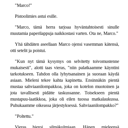
"Marco!"
Pistoolimies astui esille.
"Marco, tämä herra tarjoaa hyväntahtoisesti sinulle
muutamia paperilappuja naikkostasi varten. Ota ne, Marco."
Yhä tähdäten aseellaan Marco ojensi vasemman kätensä,
otti setelit ja poistui.
"Kun nyt tämä kysymys on selvitetty toivomustenne
mukaisesti", alotti taas vieras, "niin palatkaamme käyntini
tarkotukseen. Tahdon olla lyhytsanainen ja suoraan käydä
asiaan. Mieleni tekee kahta kapinetta. Ensinnäkin pientä
mustaa sahviaanilompakkoa, joka on kotelon muotoinen ja
jota tavallisesti pidätte taskussanne. Toisekseen pientä
mustapuu-laatikkoa, joka oli eilen tuossa matkalaukussa.
Puhukaamme oikeassa järjestyksessä. Sahviaanilompakko?"
"Poltettu."
Vieras hieroi silmäkulmiaan. Hänen mieleensä