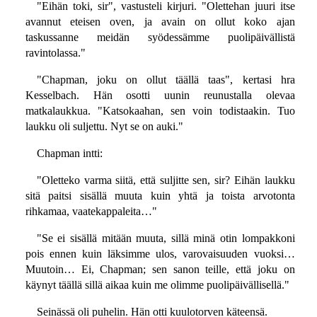
"Eihän toki, sir", vastusteli kirjuri. "Olettehan juuri itse
avannut eteisen oven, ja avain on ollut koko ajan
taskussanne meidän syödessämme puolipäivällistä
ravintolassa."
"Chapman, joku on ollut täällä taas", kertasi hra
Kesselbach. Hän osotti uunin reunustalla olevaa
matkalaukkua. "Katsokaahan, sen voin todistaakin. Tuo
laukku oli suljettu. Nyt se on auki."
Chapman intti:
"Oletteko varma siitä, että suljitte sen, sir? Eihän laukku
sitä paitsi sisällä muuta kuin yhtä ja toista arvotonta
rihkamaa, vaatekappaleita…"
"Se ei sisällä mitään muuta, sillä minä otin lompakkoni
pois ennen kuin läksimme ulos, varovaisuuden vuoksi…
Muutoin… Ei, Chapman; sen sanon teille, että joku on
käynyt täällä sillä aikaa kuin me olimme puolipäivällisellä."
Seinässä oli puhelin. Hän otti kuulotorven käteensä.