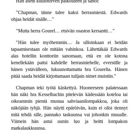
Hän asetti kuulotorven paikoilleen ja sanoi:
"Chapman, tänne tulee kaksi herrasmiestä. Edwards
ohjaa heidät sisälle…"
"Mutta herra Gourel… etsivän osaston kersantti…"
"Hän tulee myöhemmin… Ja silloinkaan ei heidän
tapaamisestaan ole mitään vahinkoa. Lähettäkää Edwards
alas hotellin konttoriin sanomaan, että en ole kotona
kenellekään paitsi kahdelle herrasmiehelle, everstille ja
hänen ystävälleen, lukuunottamatta hra Gourelia. Hänen
pitää saada heidät kirjottamaan tulijain nimet muistiin."
Chapman teki työtä käskettyä. Huoneeseen palatessaan
hän näki hra Kesselbachin pitelevän kädessään koteloa tai
oikeammin pientä mustaa sahviaanilompakkoa, joka oli
näköjään tyhjä. Hän näytti epäröivän, kuin ei olisi tiennyt
mitä tehdä sille, pannako taskuunsa vai johonkin muualle.
Viimein hän astui uunin luo ja heitti lompakon
matkalaukkuunsa.