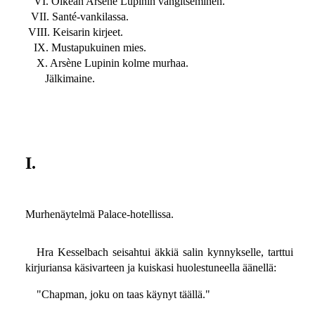
VI. Oikean Arsène Lupinin vangitseminen.
VII. Santé-vankilassa.
VIII. Keisarin kirjeet.
IX. Mustapukuinen mies.
X. Arsène Lupinin kolme murhaa.
Jälkimaine.
I.
Murhenäytelmä Palace-hotellissa.
Hra Kesselbach seisahtui äkkiä salin kynnykselle, tarttui
kirjuriansa käsivarteen ja kuiskasi huolestuneella äänellä:
"Chapman, joku on taas käynyt täällä."