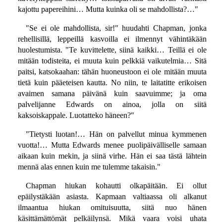
kajottu papereihini… Mutta kuinka oli se mahdollista?…"
"Se ei ole mahdollista, sir!" huudahti Chapman, jonka
rehellisillä, leppeillä kasvoilla ei ilmennyt vähintäkään
huolestumista. "Te kuvittelette, siinä kaikki… Teillä ei ole
mitään todisteita, ei muuta kuin pelkkiä vaikutelmia… Sitä
paitsi, katsokaahan: tähän huoneustoon ei ole mitään muuta
tietä kuin pääeteisen kautta. No niin, te laitatitte erikoisen
avaimen samana päivänä kuin saavuimme; ja oma
palvelijanne Edwards on ainoa, jolla on siitä
kaksoiskappale. Luotatteko häneen?"
"Tietysti luotan!… Hän on palvellut minua kymmenen
vuotta!… Mutta Edwards menee puolipäivälliselle samaan
aikaan kuin mekin, ja siinä virhe. Hän ei saa tästä lähtein
mennä alas ennen kuin me tulemme takaisin."
Chapman hiukan kohautti olkapäitään. Ei ollut
epäilystäkään asiasta. Kapmaan valtiaassa oli alkanut
ilmaantua hiukan omituisuutta, siitä nuo hänen
käsittämättömät pelkäilynsä. Mikä vaara voisi uhata