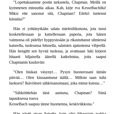
"Lopettakaamme postin tarkastelu, Chapman. Meillä on
kymmenen minuuttia aikaa. Kah, kirje rva Kesselbachilta!
Miksi ette sanonut sitä, Chapman? Ettekö tuntenut
käsialaa?"
Hän ei yrittänytkään salata mielenliikutusta, jota tunsi
kosketellessaan ja katsellessaan paperia, jota hänen
vaimonsa oli pidellyt hyppysissään ja rikastuttanut silmiensä
katseella, tuoksunsa hitusella, salaisten ajatustensa vihjeellä.
Hän hengitti sen hyvää tuoksua, ja avattuaan luki kirjeen
hitaasti hiljaisella äänellä katkelmina, joita saapui
Chapmanin kuuluviin:
"Olen hiukan väsynyt… Pysyn huoneessani tämän
päivää… Olen kiusaantunut täällä… Milloin saan tulla
luoksesi? Ikävöitsen sähkösanomaasi, joka minut kutsuu…"
"Sähkötittehän tänä aamuna, Chapman? Siinä
tapauksessa rouva
Kesselbach saapuu tänne huomenna, keskiviikkona."
Hän näytti aivan iloiselta, kuin olisi liikeasiain taakka