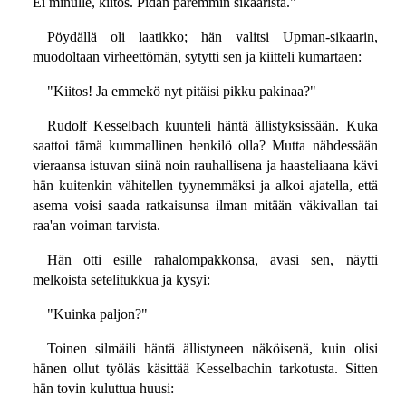
Ei minulle, kiitos. Pidän paremmin sikaarista."
Pöydällä oli laatikko; hän valitsi Upman-sikaarin,
muodoltaan virheettömän, sytytti sen ja kiitteli kumartaen:
"Kiitos! Ja emmekö nyt pitäisi pikku pakinaa?"
Rudolf Kesselbach kuunteli häntä ällistyksissään. Kuka
saattoi tämä kummallinen henkilö olla? Mutta nähdessään
vieraansa istuvan siinä noin rauhallisena ja haasteliaana kävi
hän kuitenkin vähitellen tyynemmäksi ja alkoi ajatella, että
asema voisi saada ratkaisunsa ilman mitään väkivallan tai
raa'an voiman tarvista.
Hän otti esille rahalompakkonsa, avasi sen, näytti
melkoista setelitukkua ja kysyi:
"Kuinka paljon?"
Toinen silmäili häntä ällistyneen näköisenä, kuin olisi
hänen ollut työläs käsittää Kesselbachin tarkotusta. Sitten
hän tovin kuluttua huusi: