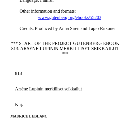
Language
: Finnish
Other information and formats
:
www.gutenberg.org/ebooks/55203
Credits
: Produced by Anna Siren and Tapio Riikonen
*** START OF THE PROJECT GUTENBERG EBOOK
813: ARSÈNE LUPININ MERKILLISET SEIKKAILUT
***
813
Arsène Lupinin merkilliset seikkailut
Kirj.
MAURICE LEBLANC