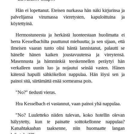
Hän ei lopettanut. Eteisen nurkassa hän näki kirjurinsa ja
palvelijansa virumassa vieretysten, kapuloittuina ja
köytettyinä.
Hermostuneesta ja herkästä luonteestaan huolimatta ei
herra Kesselbachilta puuttunut miehuutta; ja sen sijaan, että
ilmeisen vaaran tunto olisi häntä lannistanut, palautti se
hänelle hänen kaiken joustavuutensa ja vireytensä.
Masennusta ja hämminkiä teeskennellen peräytyi hän
verkalleen uunin luo ja nojautui seinää vasten. Hänen
kätensä hapuili sähkökellon nappulaa. Hän löysi sen ja
painoi sitä, siirtämättä enää sormeansa pois.
"No?" tiedusti vieras.
Hra Kesselbach ei vastannut, vaan painoi yhä nappulaa.
"No? Luuletteko niiden tulevan, koko hotellin olevan
hälyytetty, kun te painatte soittokellonne nappulaa?
Katsahtakaahan taaksenne, niin huomaatte langan