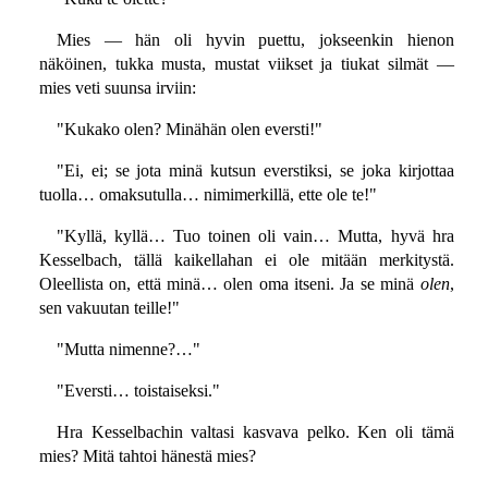
Mies — hän oli hyvin puettu, jokseenkin hienon
näköinen, tukka musta, mustat viikset ja tiukat silmät —
mies veti suunsa irviin:
"Kukako olen? Minähän olen eversti!"
"Ei, ei; se jota minä kutsun everstiksi, se joka kirjottaa
tuolla… omaksutulla… nimimerkillä, ette ole te!"
"Kyllä, kyllä… Tuo toinen oli vain… Mutta, hyvä hra
Kesselbach, tällä kaikellahan ei ole mitään merkitystä.
Oleellista on, että minä… olen oma itseni. Ja se minä
olen
,
sen vakuutan teille!"
"Mutta nimenne?…"
"Eversti… toistaiseksi."
Hra Kesselbachin valtasi kasvava pelko. Ken oli tämä
mies? Mitä tahtoi hänestä mies?