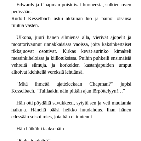
Edwards ja Chapman poistuivat huoneesta, sulkien oven
perässään.
Rudolf Kesselbach astui akkunan luo ja painoi otsansa
ruutua vasten.
Ulkona, juuri hänen silmiensä alla, vierivät ajopelit ja
moottorivaunut rinnakkaisissa vaoissa, joita kaksinkertaiset
rikkajuovat osottivat. Kirkas kevät-aurinko kimalteli
messinkiheloissa ja kiillotuksissa. Puihin puhkeili ensimäisiä
vehreitä silmuja, ja korkeiden kastanjapuiden umput
alkoivat kiehitellä vereksiä lehtiänsä.
"Mitä ihmettä ajatteleekaan Chapman?" jupisi
Kesselbach. "Tuhlaakin näin pitkän ajan lörpöttelyyn!…"
Hän otti pöydältä savukkeen, sytytti sen ja veti muutamia
haikuja. Häneltä pääsi heikko huudahdus. Ihan hänen
edessään seisoi mies, jota hän ei tuntenut.
Hän hätkähti taaksepäin.
"Kuka te olette?"