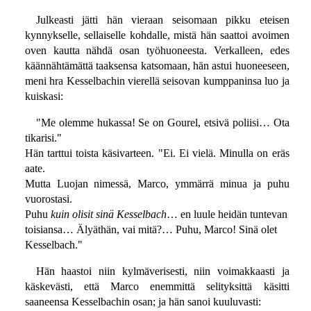
Julkeasti jätti hän vieraan seisomaan pikku eteisen
kynnykselle, sellaiselle kohdalle, mistä hän saattoi avoimen
oven kautta nähdä osan työhuoneesta. Verkalleen, edes
käännähtämättä taaksensa katsomaan, hän astui huoneeseen,
meni hra Kesselbachin vierellä seisovan kumppaninsa luo ja
kuiskasi:
"Me olemme hukassa! Se on Gourel, etsivä poliisi… Ota
tikarisi."
Hän tarttui toista käsivarteen. "Ei. Ei vielä. Minulla on eräs
aate.
Mutta Luojan nimessä, Marco, ymmärrä minua ja puhu
vuorostasi.
Puhu
kuin olisit sinä Kesselbach
… en luule heidän tuntevan
toisiansa… Älyäthän, vai mitä?… Puhu, Marco! Sinä olet
Kesselbach."
Hän haastoi niin kylmäverisesti, niin voimakkaasti ja
käskevästi, että Marco enemmittä selityksittä käsitti
saaneensa Kesselbachin osan; ja hän sanoi kuuluvasti: