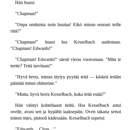
Hän huusi:
"Chapman!"
"Onpa omituista noin huutaa! Eikö minun seurani teille
riitä?"
"Chapman!" huusi hra Kesselbach uudestaan.
"Chapman! Edwards!"
"Chapman! Edwards!" säesti vieras vuorostaan. "Mitä te
teette? Teitä tarvitaan!"
"Hyvä herra, minun täytyy pyytää teitä — käskeä teidän
päästää minut ohitsenne."
"Mutta, hyvä herra Kesselbach, kuka teitä estää?"
Hän väistyi kohteliaasti tieltä. Hra Kesselbach astui
ovelle, avasi sen ja hypähti taaksepäin. Oven takana seisoi
toinen mies, pistooli kädessään. Kesselbach sopersi:
"Edwards… Chap…"