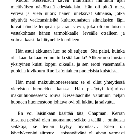
Rudolf Kesselbach käveli muutaman minuutin ajan
miettiväisen näköisenä edestakaisin. Hän oli pitkä mies,
verevä ja vielä nuori; hänen uneksivat silmänsä, jotka
näyttivät vaaleansinisiltä kultareunaisten silmälasien läpi,
loivat hänelle lempeän ja aran sävyn, joka oli omituisena
vastakohtana hänen tarmokkaalle, leveälle otsalleen ja
voimakkaasti kehittyneille leuoilleen.
Hän astui akkunan luo: se oli suljettu. Sitä paitsi, kuinka
olisikaan kukaan voinut tulla sitä kautta? Alikerran seinustan
yksityinen kuisti loppui oikealla, ja sen erotti vasemmalla
puolella kivikouru Rue Lafontainen puoleisista kuisteista.
Hän meni makuuhuoneeseensa: se ei ollut yhteydessä
viereisten huoneiden kanssa. Hän pistäytyi kirjurinsa
makuuhuoneeseen: rouva Kesselbachille varattuun neljän
huoneen huoneustoon johtava ovi oli lukittu ja salvattu.
"En voi laisinkaan käsittää tätä, Chapman. Kerran
toisensa perästä olen huomannut seikkoja täällä… omituisia
seikkoja, se teidän täytyy myöntää… Eilen oli
kävelykeppini siirretty… toissapäivänä oli aivan varmasti