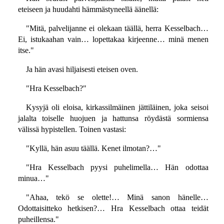
eteiseen ja huudahti hämmästyneellä äänellä:
"Mitä, palvelijanne ei olekaan täällä, herra Kesselbach…
Ei, istukaahan vain… lopettakaa kirjeenne… minä menen
itse."
Ja hän avasi hiljaisesti eteisen oven.
"Hra Kesselbach?"
Kysyjä oli eloisa, kirkassilmäinen jättiläinen, joka seisoi
jalalta toiselle huojuen ja hattunsa röydästä sormiensa
välissä hypistellen. Toinen vastasi:
"Kyllä, hän asuu täällä. Kenet ilmotan?…"
"Hra Kesselbach pyysi puhelimella… Hän odottaa
minua…"
"Ahaa, tekö se olette!… Minä sanon hänelle…
Odottaisitteko hetkisen?… Hra Kesselbach ottaa teidät
puheillensa."