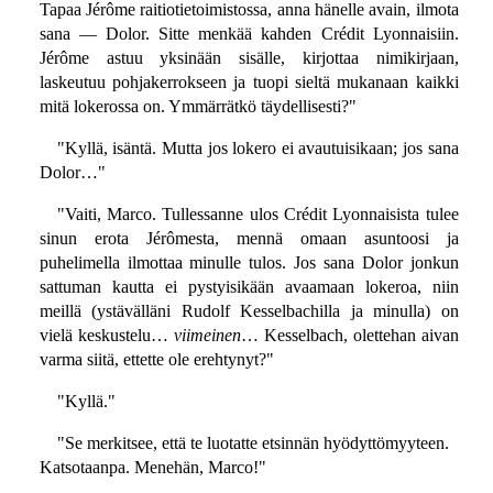
Tapaa Jérôme raitiotietoimistossa, anna hänelle avain, ilmota
sana — Dolor. Sitte menkää kahden Crédit Lyonnaisiin.
Jérôme astuu yksinään sisälle, kirjottaa nimikirjaan,
laskeutuu pohjakerrokseen ja tuopi sieltä mukanaan kaikki
mitä lokerossa on. Ymmärrätkö täydellisesti?"
"Kyllä, isäntä. Mutta jos lokero ei avautuisikaan; jos sana
Dolor…"
"Vaiti, Marco. Tullessanne ulos Crédit Lyonnaisista tulee
sinun erota Jérômesta, mennä omaan asuntoosi ja
puhelimella ilmottaa minulle tulos. Jos sana Dolor jonkun
sattuman kautta ei pystyisikään avaamaan lokeroa, niin
meillä (ystävälläni Rudolf Kesselbachilla ja minulla) on
vielä keskustelu…
viimeinen
… Kesselbach, olettehan aivan
varma siitä, ettette ole erehtynyt?"
"Kyllä."
"Se merkitsee, että te luotatte etsinnän hyödyttömyyteen.
Katsotaanpa. Menehän, Marco!"