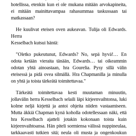
hotellissa, etenkin kun ei ole mukana mitään arvokapineita,
ei mitään mainittavampaa rahasummaa taskussaan tai
matkassaan?
He kuulivat eteisen oven aukeavan. Tulija oli Edwards.
Herra
Kesselbach kutsui häntä:
"Oletko pukeutunut, Edwards? No, sepä hyvä!… En
odota ketään vieraita tänään, Edwards… tai oikeammin
odotan yhtä ainoastaan, hra Gourelia. Pysy sillä välin
eteisessä ja pidä ovea silmällä. Hra Chapmanilla ja minulla
on yhtä ja toista tärkeätä toimitettavaa."
Tärkeätä toimitettavaa kesti muutaman minuutin,
jollavälin herra Kesselbach selaili läpi kirjeenvaihtonsa, luki
kolme neljä kirjettä ja antoi ohjeita niiden vastaamiseen.
Mutta äkkiä Chapman kynä koholla odotellessaan näki, että
hra Kesselbach ajatteli jotakin kokonaan toista kuin
kirjeenvaihtoansa. Hän piteli sormiensa välissä nuppineulaa,
tarkkaavasti tutkien sitä; neula oli musta ja ongenkoukun