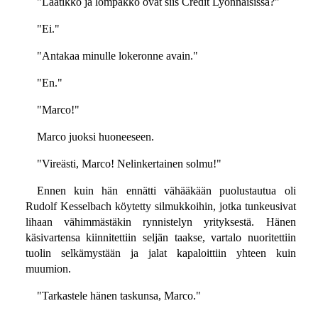
"Laatikko ja lompakko ovat siis Crédit Lyonnaisissa?"
"Ei."
"Antakaa minulle lokeronne avain."
"En."
"Marco!"
Marco juoksi huoneeseen.
"Vireästi, Marco! Nelinkertainen solmu!"
Ennen kuin hän ennätti vähääkään puolustautua oli
Rudolf Kesselbach köytetty silmukkoihin, jotka tunkeusivat
lihaan vähimmästäkin rynnistelyn yrityksestä. Hänen
käsivartensa kiinnitettiin seljän taakse, vartalo nuoritettiin
tuolin selkämystään ja jalat kapaloittiin yhteen kuin
muumion.
"Tarkastele hänen taskunsa, Marco."