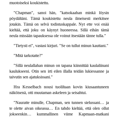
muotoiseksi koukistettu.
"Chapman", sanoi hän, "katsokaahan minkä löysin
pöydältäni. Tämä koukistettu neula ilmeisesti merkitsee
jotakin. Tämä on selvä todistuskappale. Nyt ette voi enää
kieltää, että joku on käynyt huoneessa. Sillä eihän tämä
neula missään tapauksessa ole voinut itsestään tänne tulla."
"Tietysti ei", vastasi kirjuri. "Se on tullut minun kauttani."
"Mitä tarkotatte?"
"Sillä neulallahan minun on tapana kiinnittää kaulaliinani
kaulukseeni. Otin sen irti eilen illalla teidän lukiessanne ja
taivutin sen ajatuksissani."
Hra Kesselbach nousi tuoliltaan kovin kiusaantuneen
näköisenä, otti muutaman askeleen ja seisahtui.
"Nauratte minulle, Chapman, sen tunnen sielussani… ja
te olette aivan oikeassa… En tahdo kieltää, että olen ollut
jokseenkin… kummallinen viime Kapmaan-matkani