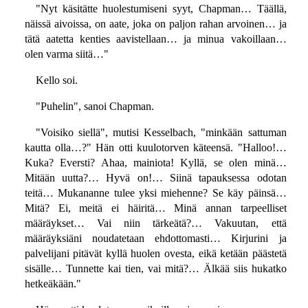
"Nyt käsitätte huolestumiseni syyt, Chapman… Täällä,
näissä aivoissa, on aate, joka on paljon rahan arvoinen… ja
tätä aatetta kenties aavistellaan… ja minua vakoillaan…
olen varma siitä…"
Kello soi.
"Puhelin", sanoi Chapman.
"Voisiko siellä", mutisi Kesselbach, "minkään sattuman
kautta olla…?" Hän otti kuulotorven käteensä. "Halloo!…
Kuka? Eversti? Ahaa, mainiota! Kyllä, se olen minä…
Mitään uutta?… Hyvä on!… Siinä tapauksessa odotan
teitä… Mukananne tulee yksi miehenne? Se käy päinsä…
Mitä? Ei, meitä ei häiritä… Minä annan tarpeelliset
määräykset… Vai niin tärkeätä?… Vakuutan, että
määräyksiäni noudatetaan ehdottomasti… Kirjurini ja
palvelijani pitävät kyllä huolen ovesta, eikä ketään päästetä
sisälle… Tunnette kai tien, vai mitä?… Älkää siis hukatko
hetkeäkään."