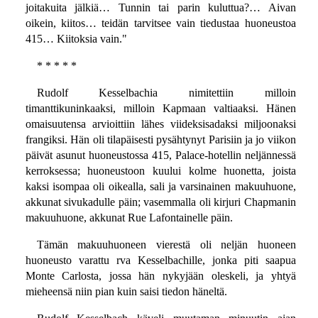
joitakuita jälkiä… Tunnin tai parin kuluttua?… Aivan
oikein, kiitos… teidän tarvitsee vain tiedustaa huoneustoa
415… Kiitoksia vain."
* * * * *
Rudolf Kesselbachia nimitettiin milloin
timanttikuninkaaksi, milloin Kapmaan valtiaaksi. Hänen
omaisuutensa arvioittiin lähes viideksisadaksi miljoonaksi
frangiksi. Hän oli tilapäisesti pysähtynyt Parisiin ja jo viikon
päivät asunut huoneustossa 415, Palace-hotellin neljännessä
kerroksessa; huoneustoon kuului kolme huonetta, joista
kaksi isompaa oli oikealla, sali ja varsinainen makuuhuone,
akkunat sivukadulle päin; vasemmalla oli kirjuri Chapmanin
makuuhuone, akkunat Rue Lafontainelle päin.
Tämän makuuhuoneen vierestä oli neljän huoneen
huoneusto varattu rva Kesselbachille, jonka piti saapua
Monte Carlosta, jossa hän nykyjään oleskeli, ja yhtyä
mieheensä niin pian kuin saisi tiedon häneltä.