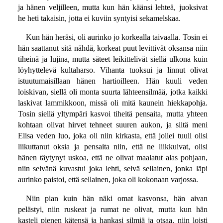
ja hänen veljilleen, mutta kun hän käänsi lehteä, juoksivat
he heti takaisin, jotta ei kuviin syntyisi sekamelskaa.
Kun hän heräsi, oli aurinko jo korkealla taivaalla. Tosin ei
hän saattanut sitä nähdä, korkeat puut levittivät oksansa niin
tiheinä ja lujina, mutta säteet leikittelivät siellä ulkona kuin
löyhyttelevä kultaharso. Vihanta tuoksui ja linnut olivat
istuutumaisillaan hänen hartioilleen. Hän kuuli veden
loiskivan, siellä oli monta suurta lähteensilmää, jotka kaikki
laskivat lammikkoon, missä oli mitä kaunein hiekkapohja.
Tosin siellä yltympäri kasvoi tiheitä pensaita, mutta yhteen
kohtaan olivat hirvet tehneet suuren aukon, ja siitä meni
Elisa veden luo, joka oli niin kirkasta, että jollei tuuli olisi
liikuttanut oksia ja pensaita niin, että ne liikkuivat, olisi
hänen täytynyt uskoa, että ne olivat maalatut alas pohjaan,
niin selvänä kuvastui joka lehti, selvä sellainen, jonka läpi
aurinko paistoi, että sellainen, joka oli kokonaan varjossa.
Niin pian kuin hän näki omat kasvonsa, hän aivan
pelästyi, niin ruskeat ja rumat ne olivat, mutta kun hän
kasteli pienen kätensä ja hankasi silmiä ja otsaa, niin loisti