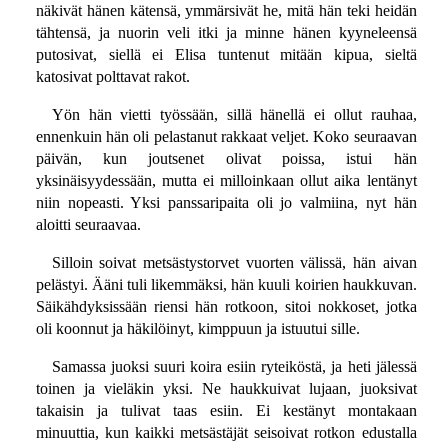
näkivät hänen kätensä, ymmärsivät he, mitä hän teki heidän
tähtensä, ja nuorin veli itki ja minne hänen kyyneleensä
putosivat, siellä ei Elisa tuntenut mitään kipua, sieltä
katosivat polttavat rakot.
Yön hän vietti työssään, sillä hänellä ei ollut rauhaa,
ennenkuin hän oli pelastanut rakkaat veljet. Koko seuraavan
päivän, kun joutsenet olivat poissa, istui hän
yksinäisyydessään, mutta ei milloinkaan ollut aika lentänyt
niin nopeasti. Yksi panssaripaita oli jo valmiina, nyt hän
aloitti seuraavaa.
Silloin soivat metsästystorvet vuorten välissä, hän aivan
pelästyi. Ääni tuli likemmäksi, hän kuuli koirien haukkuvan.
Säikähdyksissään riensi hän rotkoon, sitoi nokkoset, jotka
oli koonnut ja häkilöinyt, kimppuun ja istuutui sille.
Samassa juoksi suuri koira esiin ryteiköstä, ja heti jälessä
toinen ja vieläkin yksi. Ne haukkuivat lujaan, juoksivat
takaisin ja tulivat taas esiin. Ei kestänyt montakaan
minuuttia, kun kaikki metsästäjät seisoivat rotkon edustalla