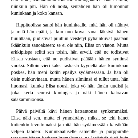
niinkuin piti. Hän oli noita, sentähden hän oli lumonnut
kuninkaan ja koko kansan.
Rippituolissa sanoi hän kuninkaalle, mitä hän oli nähnyt
ja mitä hän epäili, ja kun nuo kovat sanat läksivät hänen
huuliltaan, pudistivat puuhun veistetyt pyhäinkuvat päätään
ikäänkuin sanoakseen: se ei ole niin, Elisa on viaton. Mutta
arkkipiispa selitti sen toisin, hän arveli, että ne todistivat
Elisaa vastaan, että ne pudistivat päätään hänen syntinsä
vuoksi. Silloin vieri kaksi raskasta kyyneltä alas kuninkaan
poskea, hän meni kotiin epäilys sydämessään. Ja hän oli
öisin nukkuvinaan, mutta hänen silmiinsä ei tullut unta, hän
huomasi, kuinka Elisa nousi, joka yö hän tämän uudisti ja
joka kerta seurasi kuningas ja näki hänen katoavan
salakammioonsa.
Päivä päivältä kävi hänen katsantonsa synkemmäksi,
Elisa näki sen, mutta ei ymmärtänyt miksi, se teki hänet
kuitenkin levottomaksi ja mitä hän sydämessään kärsikään
veljien tähden! Kuninkaalliselle sametille ja purppuralle