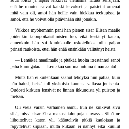
suuri loisto ja lapset leikkivät vieraisilla. Mutta sensijaan,
että he muuten saivat kaikki leivokset ja paistetut omenat
mitä vain oli, antoi hän heille vain hiekkaa teekupissa ja
sanoi, että he voivat olla pitävinään sitä jonakin.
Viikkoa myöhemmin pani hän pienen sisar Elisan maalle
joidenkin talonpoikaisihmisten luo, eikä kestänyt kauan,
ennenkuin hän sai kuninkaalle uskotelluksi niin paljon
prinssi raukoista, ettei hän enää ensinkään välittänyt heistä.
— Lentäkää maailmalle ja pitäkää huolta itsestänne! sanoi
paha kuningatar. — Lentäkää suurina lintuina ilman ääntä!
Mutta hän ei kuitenkaan saanut tehdyksi niin pahaa, kuin
hän halusi, heistä tuli yksitoista kaunista valkeaa joutsenta.
Oudosti kirkuen lensivät ne linnan ikkunoista yli puiston ja
metsän.
Oli vielä varsin varhainen aamu, kun ne kulkivat sivu
siitä, missä sisar Elisa makasi talonpojan tuvassa. Siinä ne
liihoittelivat katon yli, kääntelivät pitkiä kaulojaan ja
räpyttelivät siipiään, mutta kukaan ei nähnyt eikä kuullut