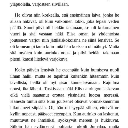
yläpuolella, varjostaen siivillään.
He olivat niin korkealla, että ensimäinen laiva, jonka he
allaan näkivät, oli kuin valkoinen lokki, joka lepäsi veden
päällä. Suuri pilvi oli heidän takanaan, se oli kokonainen
vuori ja sitä vastaan näki Elisa oman ja yhdentoista
joutsenen varjot, niin jättiläiskokoisina ne siinä lensivät. Se
oli komeampi taulu kuin mitä hän koskaan oli nähnyt. Mutta
sitä myöten kuin aurinko nousi ja pilvi heidän takanaan
piteni, katosi liitelevä varjokuva.
Koko päivän lensivät he eteenpäin kuin humiseva nuoli
ilman halki, mutta se tapahtui kuitenkin hitaammin kuin
tavallista, heillä oli nyt sisar kannettavanaan. Rajuilma
nousi, ilta läheni. Tuskissaan näki Elisa auringon laskevan
eikä vielä saattanut erottaa yksinäistä luotoa meressä.
Hänestä tuntui siltä kuin joutsenet olisivat voimakkaammin
liikuttaneet siipiään. Oi, hän oli syypää siihen, etteivät ne
kyllin nopeasti päässeet eteenpäin. Kun aurinko on laskenut,
muuttuvat ne ihmisiksi, syöksyvät mereen ja hukkuvat.
Silloin hän sydämensä pohjasta rukoili Jumalaa, mutta