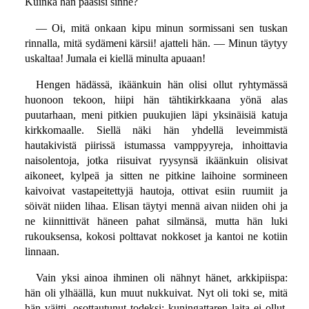
Kuinka hän pääsisi sinne?
— Oi, mitä onkaan kipu minun sormissani sen tuskan
rinnalla, mitä sydämeni kärsii! ajatteli hän. — Minun täytyy
uskaltaa! Jumala ei kiellä minulta apuaan!
Hengen hädässä, ikäänkuin hän olisi ollut ryhtymässä
huonoon tekoon, hiipi hän tähtikirkkaana yönä alas
puutarhaan, meni pitkien puukujien läpi yksinäisiä katuja
kirkkomaalle. Siellä näki hän yhdellä leveimmistä
hautakivistä piirissä istumassa vamppyyreja, inhoittavia
naisolentoja, jotka riisuivat ryysynsä ikäänkuin olisivat
aikoneet, kylpeä ja sitten ne pitkine laihoine sormineen
kaivoivat vastapeitettyjä hautoja, ottivat esiin ruumiit ja
söivät niiden lihaa. Elisan täytyi mennä aivan niiden ohi ja
ne kiinnittivät häneen pahat silmänsä, mutta hän luki
rukouksensa, kokosi polttavat nokkoset ja kantoi ne kotiin
linnaan.
Vain yksi ainoa ihminen oli nähnyt hänet, arkkipiispa:
hän oli ylhäällä, kun muut nukkuivat. Nyt oli toki se, mitä
hän väitti, osottautunut todeksi: kuningattaren laita ei ollut,