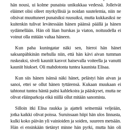
hän nousi, ui kolme punaista unikukkaa vedessä. Jolleivät
eläimet olisi olleet myrkyllisiä ja noidan suutelemia, niin ne
olisivat muuttuneet punaisiksi ruusuiksi, mutta kukkasiksi ne
kuitenkin tulivat levätessään hänen päänsä päällä ja hänen
sydämellään. Hän oli liian hurskas ja viaton, noituudella ei
voinut olla mitään valtaa häneen.
Kun paha kuningatar näki sen, hieroi hän hänet
saksanpähkinän mehulla niin, että hän kävi aivan tumman
ruskeaksi, siveli kauniit kasvot haisevalla voiteella ja vanutti
kauniit hiukset. Oli mahdotonta tuntea kaunista Elisaa.
Kun siis hänen isänsä näki hänet, pelästyi hän aivan ja
sanoi, ettei se ollut hänen tyttärensä. Kukaan muukaan ei
tahtonut tuntea häntä paitsi kahlekoira ja pääskyset, mutta ne
olivat eläinparkoja eikä niillä ollut mitään sanomista.
Silloin itki Elisa raukka ja ajatteli seitsemää veljeään,
jotka kaikki olivat poissa. Suruissaan hiipi hän ulos linnasta,
kulki koko päivän yli vainioiden ja soiden, suureen metsään.
Hän ei ensinkään tietänyt minne hän pyrki, mutta hän oli