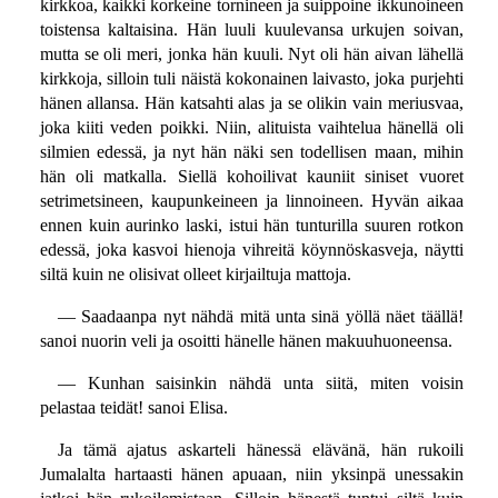
kirkkoa, kaikki korkeine tornineen ja suippoine ikkunoineen
toistensa kaltaisina. Hän luuli kuulevansa urkujen soivan,
mutta se oli meri, jonka hän kuuli. Nyt oli hän aivan lähellä
kirkkoja, silloin tuli näistä kokonainen laivasto, joka purjehti
hänen allansa. Hän katsahti alas ja se olikin vain meriusvaa,
joka kiiti veden poikki. Niin, alituista vaihtelua hänellä oli
silmien edessä, ja nyt hän näki sen todellisen maan, mihin
hän oli matkalla. Siellä kohoilivat kauniit siniset vuoret
setrimetsineen, kaupunkeineen ja linnoineen. Hyvän aikaa
ennen kuin aurinko laski, istui hän tunturilla suuren rotkon
edessä, joka kasvoi hienoja vihreitä köynnöskasveja, näytti
siltä kuin ne olisivat olleet kirjailtuja mattoja.
— Saadaanpa nyt nähdä mitä unta sinä yöllä näet täällä!
sanoi nuorin veli ja osoitti hänelle hänen makuuhuoneensa.
— Kunhan saisinkin nähdä unta siitä, miten voisin
pelastaa teidät! sanoi Elisa.
Ja tämä ajatus askarteli hänessä elävänä, hän rukoili
Jumalalta hartaasti hänen apuaan, niin yksinpä unessakin