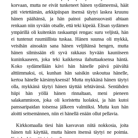
korvaan, mutta ne eivät tunkeneet hänen sydämeensä, häät
piti vietettämän, arkkipiispan itsensä täytyi laskea kruunu
hänen päähänsä, ja hän painoi pahansuovasti ahtaan
renkaan niin syvään otsalle, että teki kipeää. Elisan sydämen
ympärillä oli kuitenkin raskaampi rengas: suru veljistä, hän
ei tuntenut ruumiillista tuskaa. Hänen suunsa oli mykkä,
veisihän ainoakin sana hänen veljiltänsä hengen, mutta
hänen silmissään eli syvä rakkaus hyvään kauniiseen
kuninkaaseen, joka teki kaikkensa ilahuttaaksensa häntä.
Koko sydämellään kävi hän hänelle päivä päivältä
alttiimmaksi, oi, kunhan hän saisikin uskoutua hänelle,
kertoa hänelle kärsimyksensä! Mutta mykkänä hänen täytyi
olla, mykkänä täytyi hänen täyttää tehtävänsä. Sentähden
hiipi hän yöllä hänen rinnaltaan, meni pieneen
salakammioon, joka oli koristettu luolaksi, ja hän kutoi
panssaripaidan toisensa jälkeen valmiiksi. Mutta kun hän
aloitti seitsemännen, niin ei hänellä enään ollut pellavia.
Kirkkomaalla tiesi hän kasvavan niitä nokkosia, joita
hänen tuli käyttää, mutta hänen itsensä täytyi ne poimia.