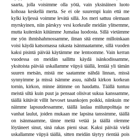
saarta, jolla voisimme olla yötä, vain yksinäinen luoto
kohoaa keskellä merta. Se ei ole suurempi kuin että me
kylki kyljessä voimme levätä sillä. Jos meri sattuu olemaan
myrskyinen, niin pärskyy vesi korkealle meidän ylitsemme,
mutta kuitenkin kiitämme Jumalaa luodosta. Sillä vietämme
me yön ihmishahmossamme, ilman sitä emme milloinkaan
voisi käydä katsomassa rakasta isänmaatamme, sillä vuoden
kaksi pisintä päivää käytämme me lentoomme. Vain kerran
vuodessa on meidän sallittu käydä isänkodissamme,
yksitoista päivää uskallamme viipyä täällä, lentää yli tämän
suuren metsän, mistä me saatamme nähdä linnan, missä
synnyimme ja missä isämme asuu, nähdä kirkon korkean
tornin, kirkon, minne äitimme on haudattu. Täällä tuntuu
meistä siltä kuin puut ja pensaat olisivat sukua kanssamme,
täällä kiitävät villit hevoset tasankojen poikki, niinkuin me
näimme lapsuudessamme, täällä laulaa miilunpolttaja ne
vanhat laulut, joiden mukaan me lapsina tanssimme, täällä
on isänmaamme, tänne meitä vetää ja täällä olemme
löytäneet sinut, sinä rakas pieni sisar. Kaksi päivää vielä
uskallamme viipyä täällä, sitten meidän täytyy rientää pois