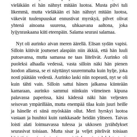
vieläkään ei hän nähnyt mitään luotoa. Musta pilvi tuli
likemmä, mutta vieläkään ei hän nähnyt mitään luotoa,
väkevät tuulenpuuskat ennustivat myrskyä, pilvet olivat
yhtenä ainoana suurena, uhkaavana aaltona, joka
lyijynraskaana kiiti eteenpäin. Salama seurasi salamaa.
Nyt oli aurinko aivan meren äärellä. Elisan sydän vapisi.
Silloin kiitivät joutsenet alaspäin niin äkkiä, että hän luuli
putoavansa, mutta samassa ne taas liitelivät. Aurinko oli
puoleksi alhaalla vedessä, vasta silloin näki hän pienen
luodon allansa, se ei näyttänyt suuremmalta kuin hylje, joka
nosti päätään vedestä. Aurinko laski niin nopeasti, nyt se oli
kuin tähti vain. Silloin sattui hänen jalkansa kiinteään
kamaraan, aurinko sammui niinkuin viimeinen kipuna
palavassa paperissa, käsi kädessä näki hän veljesten
seisovan ympärillään, mutta enempää tilaa kuin juuri heille
ja hänelle ei siinä myöskään ollut. Meri hyrskyi luotoa
vastaan ja huuhtoi kuin rankkasade heidän ylitseen. Taivas
loisti alati loimuavassa tulessa ja ukkosen jyrähdykset
seurasivat toisiaan. Mutta sisar ja veljet pitelivät toisiaan