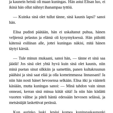
ja kaunein heistä oli maan kuningas. Hän astui Elisan luo, ei
ikinä hän ollut nähnyt ihanampaa tyttöä.
— Kuinka sinä olet tullut tänne, sinä kaunis lapsi? sanoi
hän.
Elisa pudisti päätään, hän ei uskaltanut puhua, hänen
veljiensä pelastus ja elämä oli kysymyksessä. Hän piiloitti
kätensä esiliinan alle, jottei kuningas näkisi, mitä hänen
täytyi kärsiä.
— Tule minun mukaani, sanoi hän, — tänne et sinä saa
jäädä! Jos sinä olet yhtä hyvä kuin sinä olet kaunis, niin
minä puetan sinut silkkiin ja samettiin, panen kultakruunun
päähäsi ja sinä saat elää ja olla komeimmassa linnassani! Ja
niin hän nosti hänet hevosensa selkään. Elisa itki ja väänteli
käsiään, mutta kuningas sanoi: — Minä tahdon vain sinun
onneasi, kerran sinä minua kiität siitä! Ja niin hän kiidätti
vuorten välitse ja piteli häntä edessään hevosen selässä, ja
metsästäjät laskettivat perässä.
Kun aurinko laski, lepäsi komea kuningaskaupunki