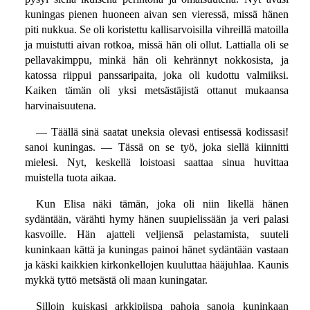
kuningas pienen huoneen aivan sen vieressä, missä hänen
piti nukkua. Se oli koristettu kallisarvoisilla vihreillä matoilla
ja muistutti aivan rotkoa, missä hän oli ollut. Lattialla oli se
pellavakimppu, minkä hän oli kehrännyt nokkosista, ja
katossa riippui panssaripaita, joka oli kudottu valmiiksi.
Kaiken tämän oli yksi metsästäjistä ottanut mukaansa
harvinaisuutena.
— Täällä sinä saatat uneksia olevasi entisessä kodissasi!
sanoi kuningas. — Tässä on se työ, joka siellä kiinnitti
mielesi. Nyt, keskellä loistoasi saattaa sinua huvittaa
muistella tuota aikaa.
Kun Elisa näki tämän, joka oli niin likellä hänen
sydäntään, värähti hymy hänen suupielissään ja veri palasi
kasvoille. Hän ajatteli veljiensä pelastamista, suuteli
kuninkaan kättä ja kuningas painoi hänet sydäntään vastaan
ja käski kaikkien kirkonkellojen kuuluttaa hääjuhlaa. Kaunis
mykkä tyttö metsästä oli maan kuningatar.
Silloin kuiskasi arkkipiispa pahoja sanoja kuninkaan