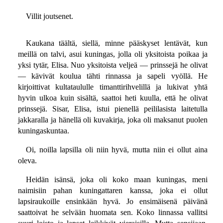
Villit joutsenet.
Kaukana täältä, siellä, minne pääskyset lentävät, kun
meillä on talvi, asui kuningas, jolla oli yksitoista poikaa ja
yksi tytär, Elisa. Nuo yksitoista veljeä — prinssejä he olivat
— kävivät koulua tähti rinnassa ja sapeli vyöllä. He
kirjoittivat kultataululle timanttirihvelillä ja lukivat yhtä
hyvin ulkoa kuin sisältä, saattoi heti kuulla, että he olivat
prinssejä. Sisar, Elisa, istui pienellä peililasista laitetulla
jakkaralla ja hänellä oli kuvakirja, joka oli maksanut puolen
kuningaskuntaa.
Oi, noilla lapsilla oli niin hyvä, mutta niin ei ollut aina
oleva.
Heidän isänsä, joka oli koko maan kuningas, meni
naimisiin pahan kuningattaren kanssa, joka ei ollut
lapsiraukoille ensinkään hyvä. Jo ensimäisenä päivänä
saattoivat he selvään huomata sen. Koko linnassa vallitsi