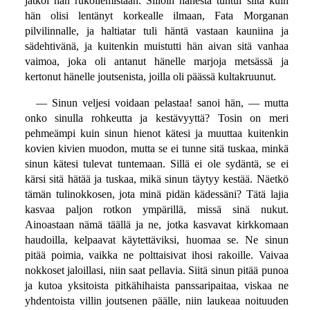
jatkoi hän rukoilemistaan. Silloin hänestä tuntui siltä kuin
hän olisi lentänyt korkealle ilmaan, Fata Morganan
pilvilinnalle, ja haltiatar tuli häntä vastaan kauniina ja
sädehtivänä, ja kuitenkin muistutti hän aivan sitä vanhaa
vaimoa, joka oli antanut hänelle marjoja metsässä ja
kertonut hänelle joutsenista, joilla oli päässä kultakruunut.
— Sinun veljesi voidaan pelastaa! sanoi hän, — mutta
onko sinulla rohkeutta ja kestävyyttä? Tosin on meri
pehmeämpi kuin sinun hienot kätesi ja muuttaa kuitenkin
kovien kivien muodon, mutta se ei tunne sitä tuskaa, minkä
sinun kätesi tulevat tuntemaan. Sillä ei ole sydäntä, se ei
kärsi sitä hätää ja tuskaa, mikä sinun täytyy kestää. Näetkö
tämän tulinokkosen, jota minä pidän kädessäni? Tätä lajia
kasvaa paljon rotkon ympärillä, missä sinä nukut.
Ainoastaan nämä täällä ja ne, jotka kasvavat kirkkomaan
haudoilla, kelpaavat käytettäviksi, huomaa se. Ne sinun
pitää poimia, vaikka ne polttaisivat ihosi rakoille. Vaivaa
nokkoset jaloillasi, niin saat pellavia. Siitä sinun pitää punoa
ja kutoa yksitoista pitkähihaista panssaripaitaa, viskaa ne
yhdentoista villin joutsenen päälle, niin laukeaa noituuden