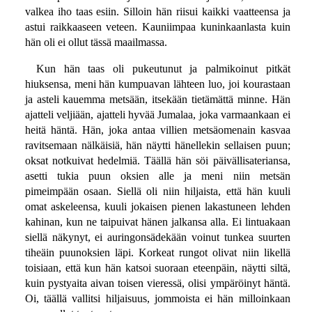
valkea iho taas esiin. Silloin hän riisui kaikki vaatteensa ja
astui raikkaaseen veteen. Kauniimpaa kuninkaanlasta kuin
hän oli ei ollut tässä maailmassa.
Kun hän taas oli pukeutunut ja palmikoinut pitkät
hiuksensa, meni hän kumpuavan lähteen luo, joi kourastaan
ja asteli kauemma metsään, itsekään tietämättä minne. Hän
ajatteli veljiään, ajatteli hyvää Jumalaa, joka varmaankaan ei
heitä häntä. Hän, joka antaa villien metsäomenain kasvaa
ravitsemaan nälkäisiä, hän näytti hänellekin sellaisen puun;
oksat notkuivat hedelmiä. Täällä hän söi päivällisateriansa,
asetti tukia puun oksien alle ja meni niin metsän
pimeimpään osaan. Siellä oli niin hiljaista, että hän kuuli
omat askeleensa, kuuli jokaisen pienen lakastuneen lehden
kahinan, kun ne taipuivat hänen jalkansa alla. Ei lintuakaan
siellä näkynyt, ei auringonsädekään voinut tunkea suurten
tiheäin puunoksien läpi. Korkeat rungot olivat niin likellä
toisiaan, että kun hän katsoi suoraan eteenpäin, näytti siltä,
kuin pystyaita aivan toisen vieressä, olisi ympäröinyt häntä.
Oi, täällä vallitsi hiljaisuus, jommoista ei hän milloinkaan