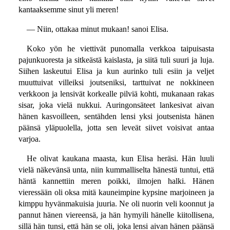
kantaaksemme sinut yli meren!
— Niin, ottakaa minut mukaan! sanoi Elisa.
Koko yön he viettivät punomalla verkkoa taipuisasta
pajunkuoresta ja sitkeästä kaislasta, ja siitä tuli suuri ja luja.
Siihen laskeutui Elisa ja kun aurinko tuli esiin ja veljet
muuttuivat villeiksi joutseniksi, tarttuivat ne nokkineen
verkkoon ja lensivät korkealle pilviä kohti, mukanaan rakas
sisar, joka vielä nukkui. Auringonsäteet lankesivat aivan
hänen kasvoilleen, sentähden lensi yksi joutsenista hänen
päänsä yläpuolella, jotta sen leveät siivet voisivat antaa
varjoa.
He olivat kaukana maasta, kun Elisa heräsi. Hän luuli
vielä näkevänsä unta, niin kummalliselta hänestä tuntui, että
häntä kannettiin meren poikki, ilmojen halki. Hänen
vieressään oli oksa mitä kauneimpine kypsine marjoineen ja
kimppu hyvänmakuisia juuria. Ne oli nuorin veli koonnut ja
pannut hänen viereensä, ja hän hymyili hänelle kiitollisena,
sillä hän tunsi, että hän se oli, joka lensi aivan hänen päänsä