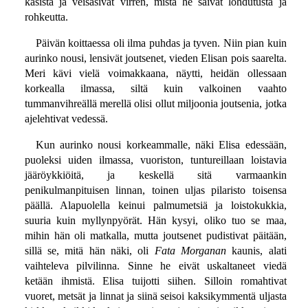
käsistä ja veisasivat virren, mistä he saivat lohdutusta ja
rohkeutta.
Päivän koittaessa oli ilma puhdas ja tyven. Niin pian kuin
aurinko nousi, lensivät joutsenet, vieden Elisan pois saarelta.
Meri kävi vielä voimakkaana, näytti, heidän ollessaan
korkealla ilmassa, siltä kuin valkoinen vaahto
tummanvihreällä merellä olisi ollut miljoonia joutsenia, jotka
ajelehtivat vedessä.
Kun aurinko nousi korkeammalle, näki Elisa edessään,
puoleksi uiden ilmassa, vuoriston, tuntureillaan loistavia
jääröykkiöitä, ja keskellä sitä varmaankin
penikulmanpituisen linnan, toinen uljas pilaristo toisensa
päällä. Alapuolella keinui palmumetsiä ja loistokukkia,
suuria kuin myllynpyörät. Hän kysyi, oliko tuo se maa,
mihin hän oli matkalla, mutta joutsenet pudistivat päitään,
sillä se, mitä hän näki, oli
Fata Morganan
kaunis, alati
vaihteleva pilvilinna. Sinne he eivät uskaltaneet viedä
ketään ihmistä. Elisa tuijotti siihen. Silloin romahtivat
vuoret, metsät ja linnat ja siinä seisoi kaksikymmentä uljasta