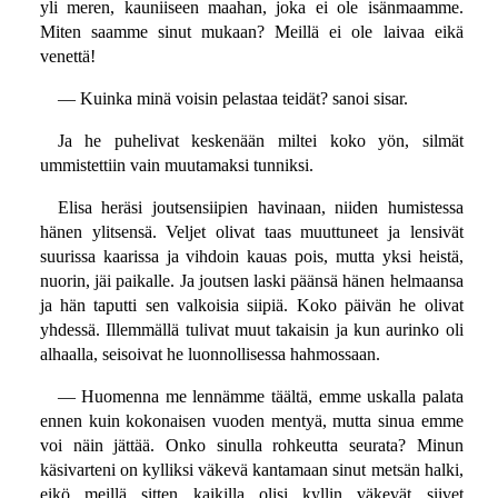
yli meren, kauniiseen maahan, joka ei ole isänmaamme.
Miten saamme sinut mukaan? Meillä ei ole laivaa eikä
venettä!
— Kuinka minä voisin pelastaa teidät? sanoi sisar.
Ja he puhelivat keskenään miltei koko yön, silmät
ummistettiin vain muutamaksi tunniksi.
Elisa heräsi joutsensiipien havinaan, niiden humistessa
hänen ylitsensä. Veljet olivat taas muuttuneet ja lensivät
suurissa kaarissa ja vihdoin kauas pois, mutta yksi heistä,
nuorin, jäi paikalle. Ja joutsen laski päänsä hänen helmaansa
ja hän taputti sen valkoisia siipiä. Koko päivän he olivat
yhdessä. Illemmällä tulivat muut takaisin ja kun aurinko oli
alhaalla, seisoivat he luonnollisessa hahmossaan.
— Huomenna me lennämme täältä, emme uskalla palata
ennen kuin kokonaisen vuoden mentyä, mutta sinua emme
voi näin jättää. Onko sinulla rohkeutta seurata? Minun
käsivarteni on kylliksi väkevä kantamaan sinut metsän halki,
eikö meillä sitten kaikilla olisi kyllin väkevät siivet