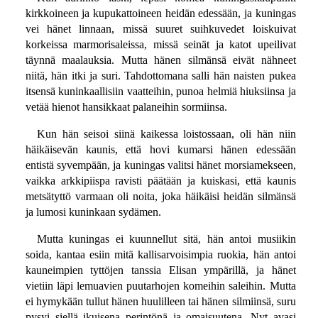
kirkkoineen ja kupukattoineen heidän edessään, ja kuningas
vei hänet linnaan, missä suuret suihkuvedet loiskuivat
korkeissa marmorisaleissa, missä seinät ja katot upeilivat
täynnä maalauksia. Mutta hänen silmänsä eivät nähneet
niitä, hän itki ja suri. Tahdottomana salli hän naisten pukea
itsensä kuninkaallisiin vaatteihin, punoa helmiä hiuksiinsa ja
vetää hienot hansikkaat palaneihin sormiinsa.
Kun hän seisoi siinä kaikessa loistossaan, oli hän niin
häikäisevän kaunis, että hovi kumarsi hänen edessään
entistä syvempään, ja kuningas valitsi hänet morsiamekseen,
vaikka arkkipiispa ravisti päätään ja kuiskasi, että kaunis
metsätyttö varmaan oli noita, joka häikäisi heidän silmänsä
ja lumosi kuninkaan sydämen.
Mutta kuningas ei kuunnellut sitä, hän antoi musiikin
soida, kantaa esiin mitä kallisarvoisimpia ruokia, hän antoi
kauneimpien tyttöjen tanssia Elisan ympärillä, ja hänet
vietiin läpi lemuavien puutarhojen komeihin saleihin. Mutta
ei hymykään tullut hänen huulilleen tai hänen silmiinsä, suru
pysyi siellä ikuisena perintönä ja omaisuutena. Nyt avasi