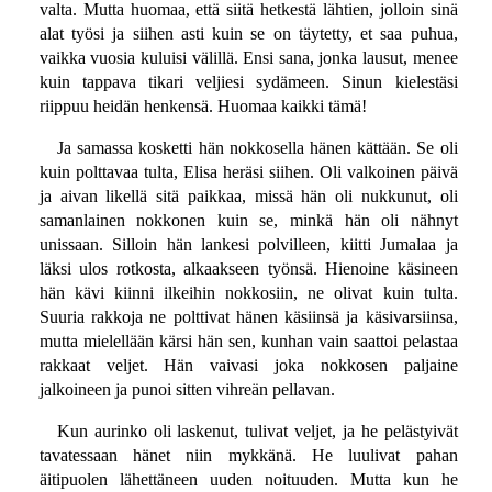
valta. Mutta huomaa, että siitä hetkestä lähtien, jolloin sinä
alat työsi ja siihen asti kuin se on täytetty, et saa puhua,
vaikka vuosia kuluisi välillä. Ensi sana, jonka lausut, menee
kuin tappava tikari veljiesi sydämeen. Sinun kielestäsi
riippuu heidän henkensä. Huomaa kaikki tämä!
Ja samassa kosketti hän nokkosella hänen kättään. Se oli
kuin polttavaa tulta, Elisa heräsi siihen. Oli valkoinen päivä
ja aivan likellä sitä paikkaa, missä hän oli nukkunut, oli
samanlainen nokkonen kuin se, minkä hän oli nähnyt
unissaan. Silloin hän lankesi polvilleen, kiitti Jumalaa ja
läksi ulos rotkosta, alkaakseen työnsä. Hienoine käsineen
hän kävi kiinni ilkeihin nokkosiin, ne olivat kuin tulta.
Suuria rakkoja ne polttivat hänen käsiinsä ja käsivarsiinsa,
mutta mielellään kärsi hän sen, kunhan vain saattoi pelastaa
rakkaat veljet. Hän vaivasi joka nokkosen paljaine
jalkoineen ja punoi sitten vihreän pellavan.
Kun aurinko oli laskenut, tulivat veljet, ja he pelästyivät
tavatessaan hänet niin mykkänä. He luulivat pahan
äitipuolen lähettäneen uuden noituuden. Mutta kun he