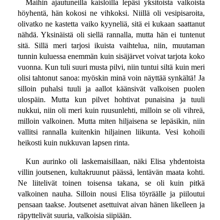
Maihin ajautuneilla kaisloilla lepäsi yksitoista valkoista
höyhentä, hän kokosi ne vihkoksi. Niillä oli vesipisaroita,
olivatko ne kastetta vaiko kyyneliä, sitä ei kukaan saattanut
nähdä. Yksinäistä oli siellä rannalla, mutta hän ei tuntenut
sitä. Sillä meri tarjosi ikuista vaihtelua, niin, muutaman
tunnin kuluessa enemmän kuin sisäjärvet voivat tarjota koko
vuonna. Kun tuli suuri musta pilvi, niin tuntui siltä kuin meri
olisi tahtonut sanoa: myöskin minä voin näyttää synkältä! Ja
silloin puhalsi tuuli ja aallot käänsivät valkoisen puolen
ulospäin. Mutta kun pilvet hohtivat punaisina ja tuuli
nukkui, niin oli meri kuin ruusunlehti, milloin se oli vihreä,
milloin valkoinen. Mutta miten hiljaisena se lepäsikin, niin
vallitsi rannalla kuitenkin hiljainen liikunta. Vesi kohoili
heikosti kuin nukkuvan lapsen rinta.
Kun aurinko oli laskemaisillaan, näki Elisa yhdentoista
villin joutsenen, kultakruunut päässä, lentävän maata kohti.
Ne liitelivät toinen toisensa takana, se oli kuin pitkä
valkoinen nauha. Silloin nousi Elisa töyräälle ja piiloutui
pensaan taakse. Joutsenet asettuivat aivan hänen likelleen ja
räpyttelivät suuria, valkoisia siipiään.