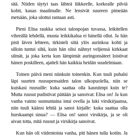
sitä. Niiden täytyi taas lähteä liikkeelle, korkealle pilviä
kohti, kauas maailmalle. Ne lensivät suureen pimeään
metsään, joka ulottui rantaan asti.
Pieni Elisa raukka seisoi talonpojan tuvassa, leikitellen
vihreällä lehdellä, muuta leikkikalua ei hänellä ollut. Ja hän
pisti läven lehteen, tirkisteli siitä ylös aurinkoa kohti ja
silloin tuntui siltä, kuin hän olisi nähnyt veljiensä kirkkaat
silmät, ja joka kerta kun lämpimät auringonsäteet loistivat
hänen poskilleen, ajatteli hän kaikkia heidän suudelmiaan.
Toinen päivä meni niinkuin toinenkin. Kun tuuli puhalsi
läpi suurten ruusupensaiden talon ulkopuolella, niin se
kuiskasi ruusuille: kuka saattaa olla kauniimpi kuin te?
Mutta ruusut pudistivat päitään ja sanoivat: Elisa on! Ja kun
vanha vaimo sunnuntaina istui ovella ja luki virsikirjaansa,
niin tuuli käänsi lehtiä ja sanoi kirjalle: kuka saattaa olla
hurskaampi sinua? — Elisa on! sanoi virsikirja, ja se oli
aivan totta, mitä ruusut ja virsikirja sanoivat.
Kun hän oli viidentoista vanha, piti hänen tulla kotiin. Ja