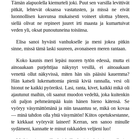
Tämän alapuolella kiemurteli joki. Puut sen varsilla levittivät
pitkät, lehtevät oksansa vastatusten, ja missä ne eivät
luonnollisen kasvunsa mukaisesti voineet ulottua yhteen,
siellä olivat ne repineet juuret irti maasta ja kumartuivat
veden yli, oksat punoutuneina toisiinsa.
Elisa sanoi hyvästi vanhukselle ja meni jokea pitkin
sinne, missä tämä laski suureen, avonaiseen meren rantaan.
Koko kaunis meri lepäsi nuoren tytön edessä, mutta ei
ainoaakaan purjehtijaa näkynyt vesillä, ei ainoaakaan
venettä ollut näkyvissä, miten hän siis pääsisi kauemma?
Hän katseli lukemattomia pieniä kiviä rannalla, vesi oli
hionut ne kaikki pyöreiksi. Lasi, ranta, kivet, kaikki mikä oli
ajautunut maihin, oli saanut muodon vedeltä, joka kuitenkin
oli paljon pehmeämpää kuin hänen hieno kätensä. Se
vyöryy väsymättömänä ja niin tasaantuu se, mikä on kovaa
— minä tahdon olla yhtä väsymätön! Kiitos opetuksestanne,
te kirkkaat vyöryvät laineet! Kerran, sen sanoo minulle
sydämeni, kannatte te minut rakkaiden veljieni luo!