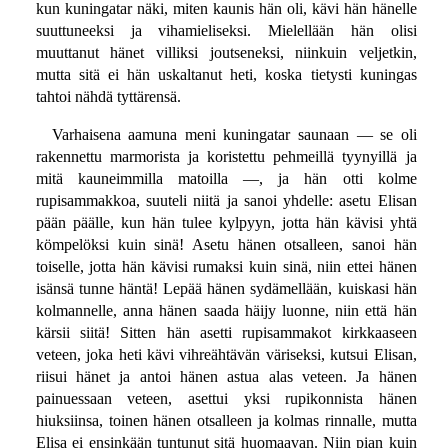
kun kuningatar näki, miten kaunis hän oli, kävi hän hänelle
suuttuneeksi ja vihamieliseksi. Mielellään hän olisi
muuttanut hänet villiksi joutseneksi, niinkuin veljetkin,
mutta sitä ei hän uskaltanut heti, koska tietysti kuningas
tahtoi nähdä tyttärensä.
Varhaisena aamuna meni kuningatar saunaan — se oli
rakennettu marmorista ja koristettu pehmeillä tyynyillä ja
mitä kauneimmilla matoilla —, ja hän otti kolme
rupisammakkoa, suuteli niitä ja sanoi yhdelle: asetu Elisan
pään päälle, kun hän tulee kylpyyn, jotta hän kävisi yhtä
kömpelöksi kuin sinä! Asetu hänen otsalleen, sanoi hän
toiselle, jotta hän kävisi rumaksi kuin sinä, niin ettei hänen
isänsä tunne häntä! Lepää hänen sydämellään, kuiskasi hän
kolmannelle, anna hänen saada häijy luonne, niin että hän
kärsii siitä! Sitten hän asetti rupisammakot kirkkaaseen
veteen, joka heti kävi vihreähtävän väriseksi, kutsui Elisan,
riisui hänet ja antoi hänen astua alas veteen. Ja hänen
painuessaan veteen, asettui yksi rupikonnista hänen
hiuksiinsa, toinen hänen otsalleen ja kolmas rinnalle, mutta
Elisa ei ensinkään tuntunut sitä huomaavan. Niin pian kuin