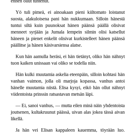
ennen ollut tuntenut.
Yö tuli pimeä, ei ainoakaan pieni kiiltomato loistanut
suosta, alakuloisena pani hän nukkumaan. Silloin hänestä
tuntui siltä kuin puunoksat hänen päänsä päällä olisivat
menneet syrjään ja Jumala lempein silmin olisi katsellut
häneen ja pienet enkelit olisivat kurkistelleet hänen päänsä
päällitse ja hänen käsivarsiensa alatse.
Kun hän aamulla heräsi, ei hän tietänyt, oliko hän nähnyt
tuon kaiken unissaan vai oliko se todella niin.
Hän kulki muutamia askelia eteenpäin, silloin kohtasi hän
vanhan vaimon, jolla oli marjoja kopassa, vanhus antoi
hänelle muutamia niistä. Elisa kysyi, eikö hän ollut nähnyt
viidentoista prinssin ratsastavan metsän läpi.
— Ei, sanoi vanhus, — mutta eilen minä näin yhdentoista
joutsenen, kultakruunut päässä, uivan alas jokea tässä aivan
likellä.
Ja hän vei Elisan kappaleen kauemma, töyrään luo.