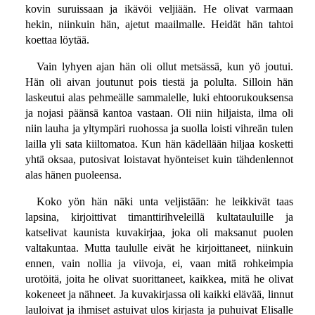
kovin suruissaan ja ikävöi veljiään. He olivat varmaan
hekin, niinkuin hän, ajetut maailmalle. Heidät hän tahtoi
koettaa löytää.
Vain lyhyen ajan hän oli ollut metsässä, kun yö joutui.
Hän oli aivan joutunut pois tiestä ja polulta. Silloin hän
laskeutui alas pehmeälle sammalelle, luki ehtoorukouksensa
ja nojasi päänsä kantoa vastaan. Oli niin hiljaista, ilma oli
niin lauha ja yltympäri ruohossa ja suolla loisti vihreän tulen
lailla yli sata kiiltomatoa. Kun hän kädellään hiljaa kosketti
yhtä oksaa, putosivat loistavat hyönteiset kuin tähdenlennot
alas hänen puoleensa.
Koko yön hän näki unta veljistään: he leikkivät taas
lapsina, kirjoittivat timanttirihveleillä kultatauluille ja
katselivat kaunista kuvakirjaa, joka oli maksanut puolen
valtakuntaa. Mutta taululle eivät he kirjoittaneet, niinkuin
ennen, vain nollia ja viivoja, ei, vaan mitä rohkeimpia
urotöitä, joita he olivat suorittaneet, kaikkea, mitä he olivat
kokeneet ja nähneet. Ja kuvakirjassa oli kaikki elävää, linnut
lauloivat ja ihmiset astuivat ulos kirjasta ja puhuivat Elisalle