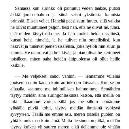
Samassa kun aurinko oli painunut veden taakse, putosi
äkkiä joutsenhahmo ja siinä seisoi yksitoista kaunista
prinssiä, Elisan veljet. Häneltä pääsi suuri huuto, sillä vaikka
ne olivat muuttuneet paljon, tiesi hän, että ne olivat ne, tunsi,
että niiden täytyi olla ne. Ja hän juoksi heidän syliinsä,
kutsui heitä nimeltä, ja he tulivat niin onnellisiksi, kun
näkivät ja tunsivat pienen sisarensa, joka nyt oli niin suuri ja
kaunis. He nauroivat ja he itkivät, ja pian olivat he kertoneet
toisilleen, miten paha heidän äitipuolensa oli ollut heille
kaikille.
— Me veljekset, sanoi vanhin, — lennämme villeinä
joutsenina niin kauan kuin aurinko on taivaalla. Kun se on
alhaalla, saamme me inhimillisen hahmomme. Sentähden
täytyy meidän aina auringonlaskussa katsoa, että meillä on
tuki jalkaamme varten, sillä jos me silloin lennämme
ylhäällä pilviä kohti, täytyy meidän ihmisinä syöksyä
syvyyteen. Täällä me emme asu, meren toisella puolen on
yhtä kaunis maa kuin tämä. Mutta tie sinne on pitkä, meidän
täytyy kulkea yli suuren meren eikä tiellämme ole yhtään