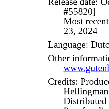
Release date
: O
#55820]
Most recent
23, 2024
Language
: Dut
Other informati
www.gutenb
Credits
: Produc
Hellingman
Distributed