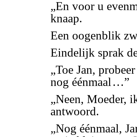
„En voor u evenm
knaap.
Een oogenblik zw
Eindelijk sprak d
„Toe Jan, probee
nog éénmaal …”
„Neen, Moeder, ik
antwoord.
„Nog éénmaal, Ja