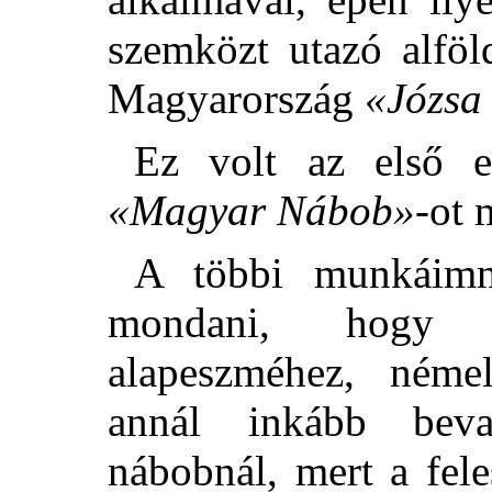
szemközt utazó alföl
Magyarország
«Józsa
Ez volt az első e
«Magyar Nábob»
-ot 
A többi munkáimn
mondani, hogy 
alapeszméhez, néme
annál inkább bev
nábobnál, mert a fel