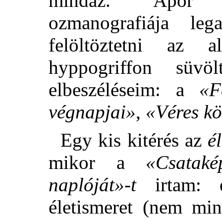
mindaz. Apor m
ozmanografiája lega
felöltöztetni az 
hyppogriffon süvö
elbeszéléseim: a
«F
végnapjai»
,
«Véres k
Egy kis kitérés az
é
mikor a
«Csataké
naplóját»-t
irtam: e
életismeret (nem min