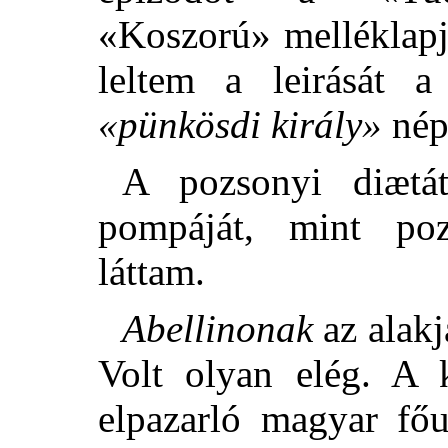
«Koszorú» melléklapj
leltem a leirását 
«pünkösdi király»
nép
A pozsonyi diætá
pompáját, mint po
láttam.
Abellinonak
az alakja
Volt olyan elég. A 
elpazarló magyar fő