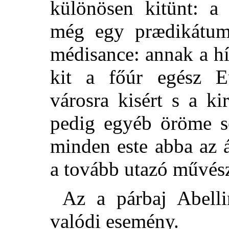
különösen kitünt: a
még egy prædikátumo
médisance: annak a hí
kit a főúr egész Eu
városra kisért s a ki
pedig egyéb öröme s
minden este abba az á
a tovább utazó művész
Az a párbaj Abelli
valódi esemény.