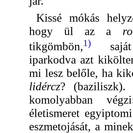
jár.
Kissé mókás helyze
hogy ül az a
r
1)
tikgömbön,
saját 
iparkodva azt kikölt
mi lesz belőle, ha ki
lidércz
? (baziliszk)
komolyabban végz
életismeret egyiptom
eszmetojását, a minek