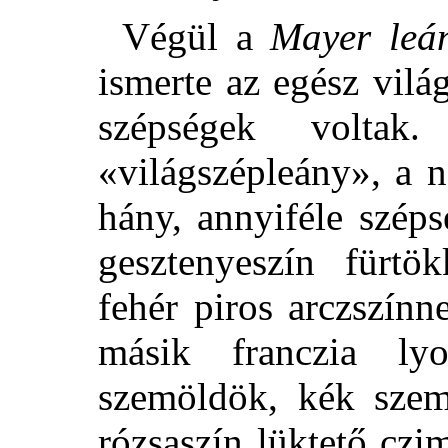
Végül a
Mayer leá
ismerte az egész vilá
szépségek volta
«világszépleány», a 
hány, annyiféle szép
gesztenyeszín fürtö
fehér piros arczszínn
másik franczia ly
szemöldök, kék szem,
rózsaszín lüktető cz