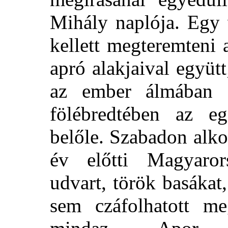
Mihály naplója. Egy 
kellett megteremteni 
apró alakjaival együt
az ember álmában 
fölébredtében az eg
belőle. Szabadon alko
év előtti Magyarors
udvart, török basákat
sem czáfolhatott m