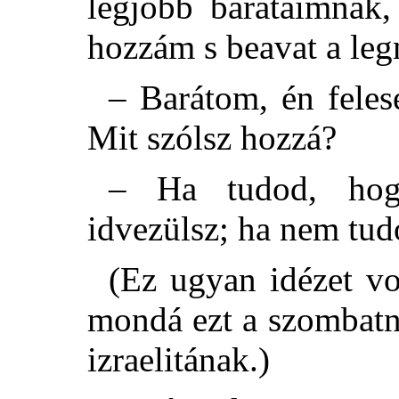
legjobb barátaimnak
hozzám s beavat a leg
– Barátom, én fele
Mit szólsz hozzá?
– Ha tudod, hogy
idvezülsz; ha nem tud
(Ez ugyan idézet vo
mondá ezt a szombat
izraelitának.)