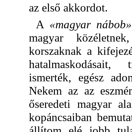
az első akkordot.
A
«magyar nábob»
magyar közéletne
korszaknak a kifejezé
hatalmaskodásait, 
ismerték, egész ado
Nekem az az eszmém
őseredeti magyar al
kopáncsaiban bemutat
állítom elé jobb tu