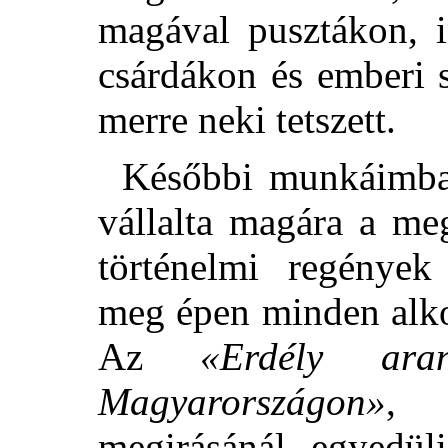
magával pusztákon, 
csárdákon és emberi 
merre neki tetszett.
Későbbi munkáimban
vállalta magára a me
történelmi regények 
meg épen minden alkot
Az
«Erdély aran
Magyarországon»
megirásánál egyedül