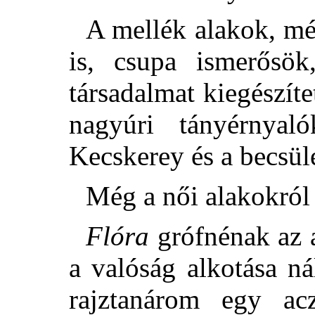
A mellék alakok, mé
is, csupa ismerősö
társadalmat kiegészíte
nagyúri tányérnyal
Kecskerey és a becsüle
Még a női alakokról
Flóra
grófnénak az al
a valóság alkotása 
rajztanárom egy acz