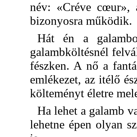
név: «Créve cœur», a
bizonyosra működik.
Hát én a galambo
galambköltésnél felvá
fészken. A nő a fantá
emlékezet, az itélő és
költeményt életre mel
Ha lehet a galamb val
lehetne épen olyan sz