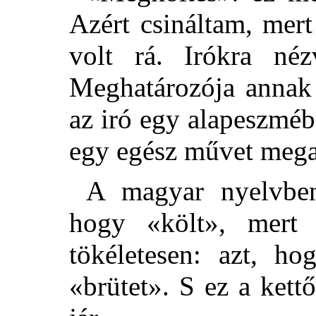
Azért csináltam, mer
volt rá. Irókra néz
Meghatározója annak
az iró egy alapeszmébő
egy egész művet mega
A magyar nyelvben
hogy «költ», mert k
tökéletesen: azt, ho
«brütet». S ez a kett