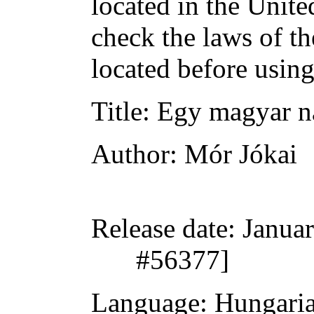
located in the Unite
check the laws of t
located before usin
Title
: Egy magyar ná
Author
: Mór Jókai
Release date
: Janua
#56377]
Language
: Hungari