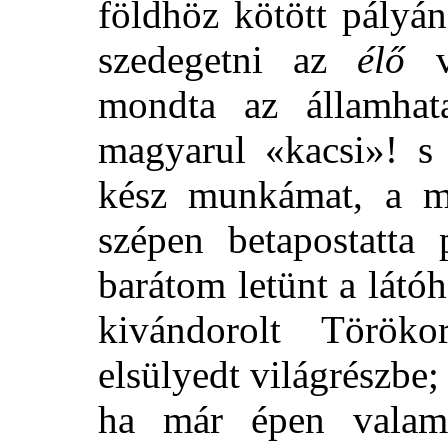
földhöz kötött pályá
szedegetni az
élő
vi
mondta az államhat
magyarul «kacsi»! s 
kész munkámat, a mi
szépen betapostatta
barátom letünt a látóh
kivándorolt Töröko
elsülyedt világrészbe
ha már épen valami