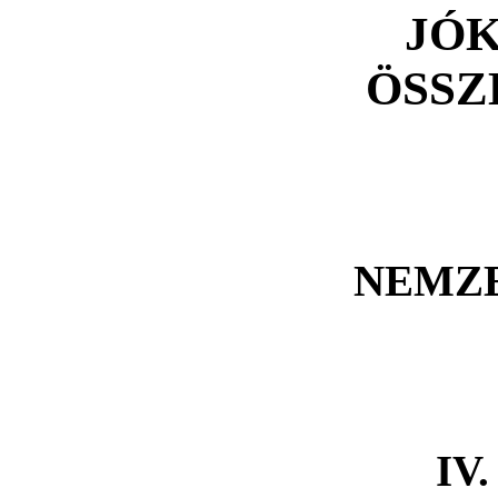
JÓK
ÖSSZ
NEMZE
IV