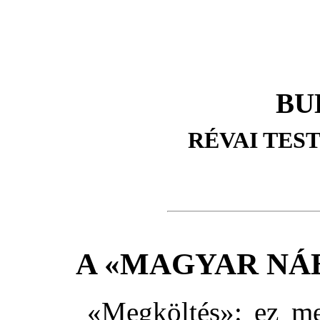
BU
RÉVAI TES
A «MAGYAR NÁ
«Megköltés»: ez me