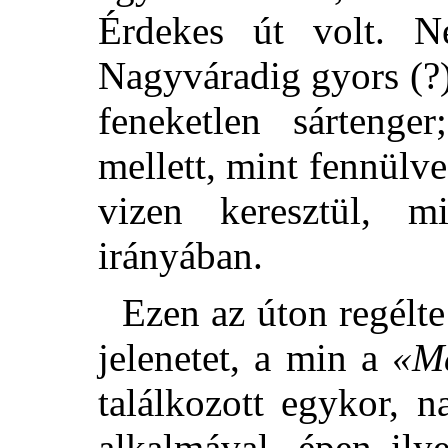
Érdekes út volt. N
Nagyváradig gyors (?)
feneketlen sártenge
mellett, mint fennülve
vizen keresztül, m
irányában.
Ezen az úton regélte
jelenetet, a min a
«M
találkozott egykor, 
alkalmával, épen ily