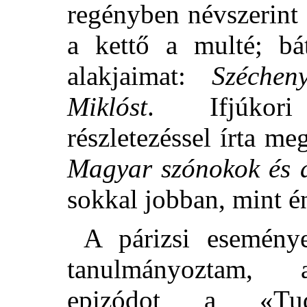
regényben névszerint
a kettő a multé; bá
alakjaimat:
Széchen
Miklóst
. Ifjúkori
részletezéssel írta m
Magyar szónokok és ál
sokkal jobban, mint é
A párizsi esemény
tanulmányozta
epizódot a «Tud