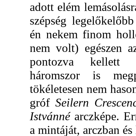
adott elém lemásolásr
szépség legelőkelőbb
én nekem finom holló
nem volt) egészen a
pontozva kellett
háromszor is meg
tökéletesen nem hasonl
gróf
Seilern Crescen
Istvánné
arczképe. Er
a mintáját, arczban és