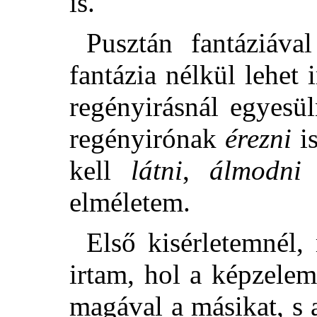
is.
Pusztán fantáziáva
fantázia nélkül lehet 
regényirásnál egyesü
regényirónak
érezni
is
kell
látni
,
álmodni
elméletem.
Első kisérletemnél
irtam, hol a képzelem
magával a másikat, s 