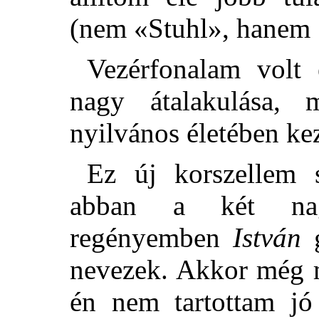
(nem «Stuhl», hanem 
Vezérfonalam volt
nagy átalakulása,
nyilvános életében kez
Ez új korszellem s
abban a két nagy
regényemben
István
g
nevezek. Akkor még m
én nem tartottam jó 