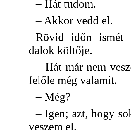
– Hát tudom.
– Akkor vedd el.
Rövid időn ismét 
dalok költője.
– Hát már nem vesz
felőle még valamit.
– Még?
– Igen; azt, hogy s
veszem el.