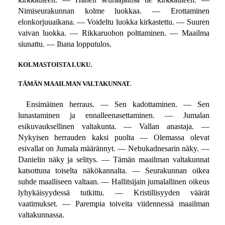
Nimiseurakunnan kolme luokkaa. — Erottaminen
elonkorjuuaikana. — Voideltu luokka kirkastettu. — Suuren
vaivan luokka. — Rikkaruohon polttaminen. — Maailma
siunattu. — Ihana lopputulos.
KOLMASTOISTA LUKU.
TÄMÄN MAAILMAN VALTAKUNNAT.
Ensimäinen herraus. — Sen kadottaminen. — Sen
lunastaminen ja ennalleenasettaminen. — Jumalan
esikuvauksellinen valtakunta. — Vallan anastaja. —
Nykyisen herrauden kaksi puolta — Olemassa olevat
esivallat on Jumala määrännyt. — Nebukadnesarin näky. —
Danielin näky ja selitys. — Tämän maailman valtakunnat
katsottuna toiselta näkökannalta. — Seurakunnan oikea
suhde maalliseen valtaan. — Hallitsijain jumalallinen oikeus
lyhykäisyydessä tutkittu. — Kristillisyyden väärät
vaatimukset. — Parempia toiveita viidennessä maailman
valtakunnassa.