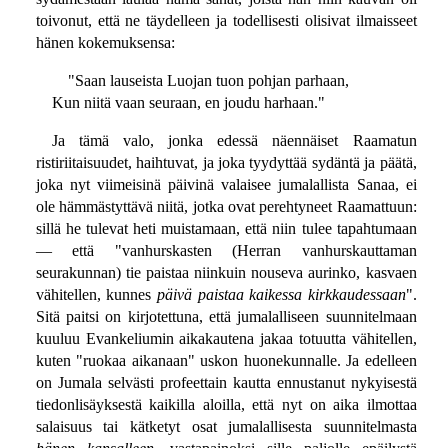
toivonut, että ne täydelleen ja todellisesti olisivat ilmaisseet
hänen kokemuksensa:
"Saan lauseista Luojan tuon pohjan parhaan,
Kun niitä vaan seuraan, en joudu harhaan."
Ja tämä valo, jonka edessä näennäiset Raamatun
ristiriitaisuudet, haihtuvat, ja joka tyydyttää sydäntä ja päätä,
joka nyt viimeisinä päivinä valaisee jumalallista Sanaa, ei
ole hämmästyttävä niitä, jotka ovat perehtyneet Raamattuun:
sillä he tulevat heti muistamaan, että niin tulee tapahtumaan
— että "vanhurskasten (Herran vanhurskauttaman
seurakunnan) tie paistaa niinkuin nouseva aurinko, kasvaen
vähitellen, kunnes
päivä paistaa kaikessa kirkkaudessaan
".
Sitä paitsi on kirjotettuna, että jumalalliseen suunnitelmaan
kuuluu Evankeliumin aikakautena jakaa totuutta vähitellen,
kuten "ruokaa aikanaan" uskon huonekunnalle. Ja edelleen
on Jumala selvästi profeettain kautta ennustanut nykyisestä
tiedonlisäyksestä kaikilla aloilla, että nyt on aika ilmottaa
salaisuus tai kätketyt osat jumalallisesta suunnitelmasta