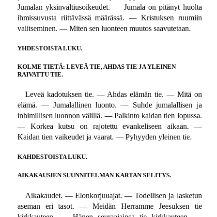
Jumalan yksinvaltiusoikeudet. — Jumala on pitänyt huolta
ihmissuvusta riittävässä määrässä. — Kristuksen ruumiin
valitseminen. — Miten sen luonteen muutos saavutetaan.
YHDESTOISTA LUKU.
KOLME TIETÄ: LEVEÄ TIE, AHDAS TIE JA YLEINEN
RAIVATTU TIE.
Leveä kadotuksen tie. — Ahdas elämän tie. — Mitä on
elämä. — Jumalallinen luonto. — Suhde jumalallisen ja
inhimillisen luonnon välillä. — Palkinto kaidan tien lopussa.
— Korkea kutsu on rajotettu evankeliseen aikaan. —
Kaidan tien vaikeudet ja vaarat. — Pyhyyden yleinen tie.
KAHDESTOISTA LUKU.
AIKAKAUSIEN SUUNNITELMAN KARTAN SELITYS.
Aikakaudet. — Elonkorjuuajat. — Todellisen ja lasketun
aseman eri tasot. — Meidän Herramme Jeesuksen tie
kirkkauteen. — Hänen seuraajainsa tie kirkkauteen. —