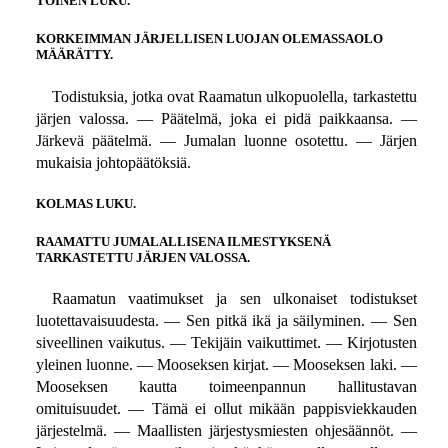
TOINEN LUKU.
KORKEIMMAN JÄRJELLISEN LUOJAN OLEMASSAOLO
MÄÄRÄTTY.
Todistuksia, jotka ovat Raamatun ulkopuolella, tarkastettu
järjen valossa. — Päätelmä, joka ei pidä paikkaansa. —
Järkevä päätelmä. — Jumalan luonne osotettu. — Järjen
mukaisia johtopäätöksiä.
KOLMAS LUKU.
RAAMATTU JUMALALLISENA ILMESTYKSENÄ
TARKASTETTU JÄRJEN VALOSSA.
Raamatun vaatimukset ja sen ulkonaiset todistukset
luotettavaisuudesta. — Sen pitkä ikä ja säilyminen. — Sen
siveellinen vaikutus. — Tekijäin vaikuttimet. — Kirjotusten
yleinen luonne. — Mooseksen kirjat. — Mooseksen laki. —
Mooseksen kautta toimeenpannun hallitustavan
omituisuudet. — Tämä ei ollut mikään pappisviekkauden
järjestelmä. — Maallisten järjestysmiesten ohjesäännöt. —