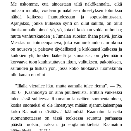
Me uskomme, että ainoastaan tältä näkökannalta, eikä
miltään muulta, voidaan jumalallisen ilmestyksen totuuksia
nähdä kaikessa ihanuudessaan ja sopusoinnussaan.
Ajanjakso, jonka kuluessa synti on ollut sallittu, on ollut
ihmiskunnalle pimeä yö, yö, jota ei koskaan voida unhottaa;
mutta vanhurskauden ja Jumalan suosion ihana päivä, jonka
Messias on toimeenpaneva, joka vanhurskauden aurinkona
on nouseva ja paistava täydellisesti ja kirkkaasti kaikessa ja
kaikkien yli, tuoden lääkettä ja siunausta, on ylenmäärin
korvaava tuon kauhistuttavan itkun, valituksen, pakotuksen,
sairauden ja tuskan yön, jossa koko huokaava luomakunta
niin kauan on ollut.
"Illalla vierailee itku, mutta aamulla tulee riemu". — Ps.
30: 6. [Käännöstyö on aina puutteellista. Erittäin vaikeaksi
tulee tässä suhteessa Raamatun lauseitten suomentaminen,
koska suomeksi ei ole ilmestynyt mitään ajanmukaisempaa
koko Raamattua käsittävää käännöstä. Raamatun lauseita
suomennettaessa on tässä teoksessa seurattu parhaasta
päästä ruotsin-, saksan- ja englanninkielisiä Raamatun
käännöksiä. — K.H.]