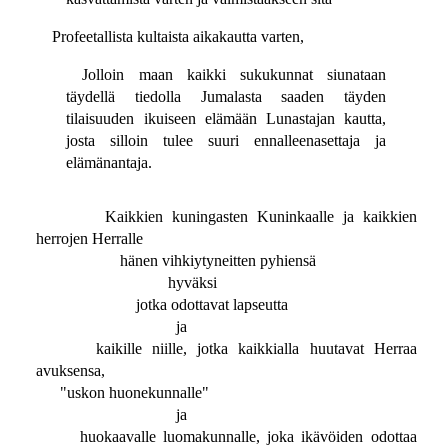
Profeetallista kultaista aikakautta varten,
Jolloin maan kaikki sukukunnat siunataan
täydellä tiedolla Jumalasta saaden täyden
tilaisuuden ikuiseen elämään Lunastajan kautta,
josta silloin tulee suuri ennalleenasettaja ja
elämänantaja.
Kaikkien kuningasten Kuninkaalle ja kaikkien
herrojen Herralle
hänen vihkiytyneitten pyhiensä
hyväksi
jotka odottavat lapseutta
ja
kaikille niille, jotka kaikkialla huutavat Herraa
avuksensa,
"uskon huonekunnalle"
ja
huokaavalle luomakunnalle, joka ikävöiden odottaa