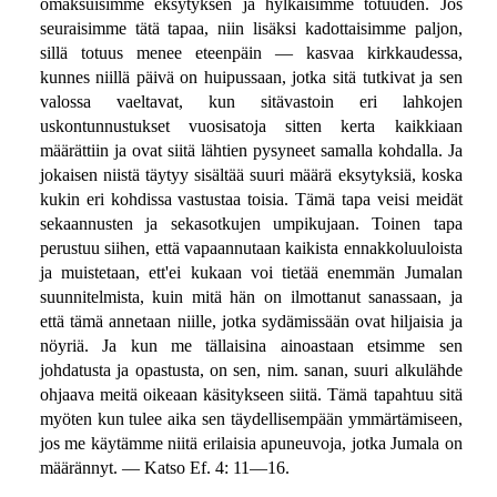
omaksuisimme eksytyksen ja hylkäisimme totuuden. Jos
seuraisimme tätä tapaa, niin lisäksi kadottaisimme paljon,
sillä totuus menee eteenpäin — kasvaa kirkkaudessa,
kunnes niillä päivä on huipussaan, jotka sitä tutkivat ja sen
valossa vaeltavat, kun sitävastoin eri lahkojen
uskontunnustukset vuosisatoja sitten kerta kaikkiaan
määrättiin ja ovat siitä lähtien pysyneet samalla kohdalla. Ja
jokaisen niistä täytyy sisältää suuri määrä eksytyksiä, koska
kukin eri kohdissa vastustaa toisia. Tämä tapa veisi meidät
sekaannusten ja sekasotkujen umpikujaan. Toinen tapa
perustuu siihen, että vapaannutaan kaikista ennakkoluuloista
ja muistetaan, ett'ei kukaan voi tietää enemmän Jumalan
suunnitelmista, kuin mitä hän on ilmottanut sanassaan, ja
että tämä annetaan niille, jotka sydämissään ovat hiljaisia ja
nöyriä. Ja kun me tällaisina ainoastaan etsimme sen
johdatusta ja opastusta, on sen, nim. sanan, suuri alkulähde
ohjaava meitä oikeaan käsitykseen siitä. Tämä tapahtuu sitä
myöten kun tulee aika sen täydellisempään ymmärtämiseen,
jos me käytämme niitä erilaisia apuneuvoja, jotka Jumala on
määrännyt. — Katso Ef. 4: 11—16.