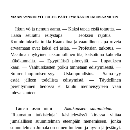
MAAN SYNNIN YÖ TULEE PÄÄTTYMÄÄN RIEMUN AAMUUN.
Itkun yö ja riemun aamu. — Kaksi tapaa etsiä totuutta. —
Tässä seurattu esitystapa. — Teoksen rajotus. —
Kunnioituksella tutkia Raamattua ja vaarallinen tapa ruveta
arvaamaan ovat kaksi eri asiaa. — Profetsian tarkotus. —
Maailman nykyinen uskonnollinen tila, katsottuna kahdelta
näkökannalta. — Egyptiläistä pimeyttä. — Lupauksen
kaari. — Vanhurskasten polku tunnetaan edistymisestä. —
Suuren luopumisen syy. — Uskonpuhdistus. — Sama syy
estää jälleen todellista edistymistä. — Täydellinen
perehtyminen tiedossa ei kuulu menneisyyteen vaan
tulevaisuuteen.
Tämän osan nimi —
Aikakausien suunnitelma
—
"Raamatun tutkisteluja" käsittelevässä kirjassa viittaa
jumalallisen suunnitelman eteenpäin menemiseen, jonka
suunnitelman Jumala on ennen tuntenut ja hyvin järjestänyt.