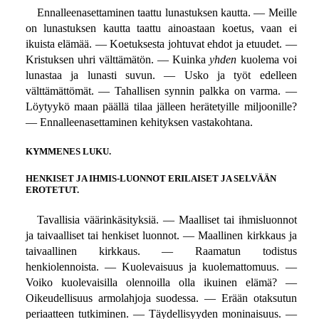
Ennalleenasettaminen taattu lunastuksen kautta. — Meille
on lunastuksen kautta taattu ainoastaan koetus, vaan ei
ikuista elämää. — Koetuksesta johtuvat ehdot ja etuudet. —
Kristuksen uhri välttämätön. — Kuinka
yhden
kuolema voi
lunastaa ja lunasti suvun. — Usko ja työt edelleen
välttämättömät. — Tahallisen synnin palkka on varma. —
Löytyykö maan päällä tilaa jälleen herätetyille miljoonille?
— Ennalleenasettaminen kehityksen vastakohtana.
KYMMENES LUKU.
HENKISET JA IHMIS-LUONNOT ERILAISET JA SELVÄÄN
EROTETUT.
Tavallisia väärinkäsityksiä. — Maalliset tai ihmisluonnot
ja taivaalliset tai henkiset luonnot. — Maallinen kirkkaus ja
taivaallinen kirkkaus. — Raamatun todistus
henkiolennoista. — Kuolevaisuus ja kuolemattomuus. —
Voiko kuolevaisilla olennoilla olla ikuinen elämä? —
Oikeudellisuus armolahjoja suodessa. — Erään otaksutun
periaatteen tutkiminen. — Täydellisyyden moninaisuus. —