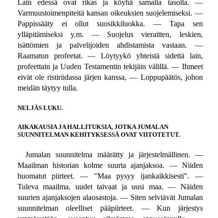
Lain edessä ovat rikas ja köyhä samalla tasolla. —
Varmuustoimenpiteitä kansan oikeuksien suojelemiseksi. —
Pappissääty ei ollut suosikkiluokka. — Tapa sen
ylläpitämiseksi y.m. — Suojelus vieraitten, leskien,
isättömien ja palvelijoiden ahdistamista vastaan. —
Raamatun profeetat. — Löytyykö yhteistä sidettä lain,
profeettain ja Uuden Testamentin tekijäin välillä. — Ihmeet
eivät ole ristiriidassa järjen kanssa, — Loppupäätös, johon
meidän täytyy tulla.
NELJÄS LUKU.
AIKAKAUSIA JA HALLITUKSIA, JOTKA JUMALAN
SUUNNITELMAN KEHITYKSESSÄ OVAT VIITOTETUT.
Jumalan suunnitelma määrätty ja järjestelmällinen. —
Maailman historian kolme suurta ajanjaksoa. — Niiden
huomatut piirteet. — "Maa pysyy ijankaikkisesti". —
Tuleva maailma, uudet taivaat ja uusi maa. — Näiden
suurien ajanjaksojen alaosastoja. — Siten selviävät Jumalan
suunnitelman oleelliset pääpiirteet. — Kun järjestys