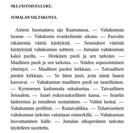
NELJÄSTOISTA LUKU.
JUMALAN VALTAKUNTA.
Aineen huomattava sija Raamatussa. — Valtakunnan
luonne. — Valtakunta evankeliumin aikana. — Paavalin
oikaisemia vääriä käsityksiä. — Seuraukset vääristä
käsityksistä valtakunnan suhteen. — Jumalan valtakunnan
kaksi puolta. — Henkinen puoli ja sen tarkotus. —
Maallinen puoli ja sen tarkotus. — Näiden sopusointuinen
yhteistyö. — Maallisen puolen kirkkaus. — Taivaallisen
puolen kirkkaus. — Se liiton juuri, josta nämä haarat
kasvavat. — Valtakunnan maallinen puoli on israelilainen.
— Kymmenen kadonnutta sukukuntaa. — Taivaallinen
Jerusalem. — Israel esikuvauksellinen kansa. — Israelin
lankeemus ja ennalleen nostaminen. — Valitut luokat. —
Valtakunnan perilliset. — Rautavaltikka. — Tuhatvuotisen
valtakunnan tarkotus valaistaan esimerkillä. — Valtakunnan
luovuttaminen Isälle. — Jumalan alkuperäinen tarkotus
täydelleen suoritettu.