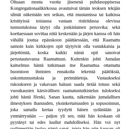
Oltuaan monta vuotta jäsenenä puhdasoppisessa
Kongregationaalikirkossa avautuivat tämän teoksen tekijän
silmät näkemään sen seikan, että muutamissa tai kaikissa
kristityissä toisiansa vastaan ristiriidassa olevissa
tunnustuksissa täytyi olla jonkinlainen perusvika; sekä
koettaessaan sovittaa niitä keskenään ja järjen kanssa oli hän
vähällä joutua epäuskoon päättäessään, että Raamattu
samoin kuin kirkkojen opit täytyivät olla vastakkaisia ja
järjettömiä, koska kaikki nämä opit sanoivat
perustautuvansa Raamattuun. Kuitenkin johti Jumalan
kaitselmus häntä tutkimaan itse Raamattua ottamatta
huomioon ihmisten ennakolta tekemiä päätöksiä,
uskontunnustuksia ja perimätietoja. Vastaukseksi
rukoukseen ja vakavaan haluun saada tietää totuus sekä
vuosikausien kärsivällisen raamatuntutkistelun tulokseksi
johti häntä Henki, Sanan kautta, näkemään jumalallisen
ilmestyksen ihanuuden, yksinkertaisuuden ja sopusoinnun,
joka samalla kertaa tyydytti hänen sydäntään ja
ymmärrystään — paljon yli sen, mitä hän koskaan oli
pyytänyt tai edes luullut mahdolliseksi. Hän voi nyt
sydämestään laulaa nämä sanat, joista hän niin kauvan oli