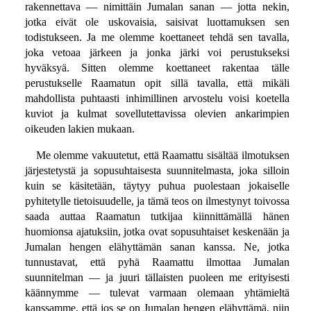
rakennettava — nimittäin Jumalan sanan — jotta nekin,
jotka eivät ole uskovaisia, saisivat luottamuksen sen
todistukseen. Ja me olemme koettaneet tehdä sen tavalla,
joka vetoaa järkeen ja jonka järki voi perustukseksi
hyväksyä. Sitten olemme koettaneet rakentaa tälle
perustukselle Raamatun opit sillä tavalla, että mikäli
mahdollista puhtaasti inhimillinen arvostelu voisi koetella
kuviot ja kulmat sovellutettavissa olevien ankarimpien
oikeuden lakien mukaan.
Me olemme vakuutetut, että Raamattu sisältää ilmotuksen
järjestetystä ja sopusuhtaisesta suunnitelmasta, joka silloin
kuin se käsitetään, täytyy puhua puolestaan jokaiselle
pyhitetylle tietoisuudelle, ja tämä teos on ilmestynyt toivossa
saada auttaa Raamatun tutkijaa kiinnittämällä hänen
huomionsa ajatuksiin, jotka ovat sopusuhtaiset keskenään ja
Jumalan hengen elähyttämän sanan kanssa. Ne, jotka
tunnustavat, että pyhä Raamattu ilmottaa Jumalan
suunnitelman — ja juuri tällaisten puoleen me erityisesti
käännymme — tulevat varmaan olemaan yhtämieltä
kanssamme, että jos se on Jumalan hengen elähyttämä, niin