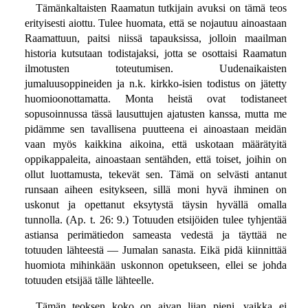
Tämänkaltaisten Raamatun tutkijain avuksi on tämä teos
erityisesti aiottu. Tulee huomata, että se nojautuu ainoastaan
Raamattuun, paitsi niissä tapauksissa, jolloin maailman
historia kutsutaan todistajaksi, jotta se osottaisi Raamatun
ilmotusten toteutumisen. Uudenaikaisten
jumaluusoppineiden ja n.k. kirkko-isien todistus on jätetty
huomioonottamatta. Monta heistä ovat todistaneet
sopusoinnussa tässä lausuttujen ajatusten kanssa, mutta me
pidämme sen tavallisena puutteena ei ainoastaan meidän
vaan myös kaikkina aikoina, että uskotaan määrätyitä
oppikappaleita, ainoastaan sentähden, että toiset, joihin on
ollut luottamusta, tekevät sen. Tämä on selvästi antanut
runsaan aiheen esitykseen, sillä moni hyvä ihminen on
uskonut ja opettanut eksytystä täysin hyvällä omalla
tunnolla. (Ap. t. 26: 9.) Totuuden etsijöiden tulee tyhjentää
astiansa perimätiedon sameasta vedestä ja täyttää ne
totuuden lähteestä — Jumalan sanasta. Eikä pidä kiinnittää
huomiota mihinkään uskonnon opetukseen, ellei se johda
totuuden etsijää tälle lähteelle.
Tämän teoksen koko on aivan liian pieni, vaikka ei