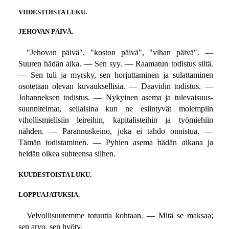
VIIDESTOISTA LUKU.
JEHOVAN PÄIVÄ.
"Jehovan päivä", "koston päivä", "vihan päivä". —
Suuren hädän aika. — Sen syy. — Raamatun todistus siitä.
— Sen tuli ja myrsky, sen horjuttaminen ja sulattaminen
osotetaan olevan kuvauksellisia. — Daavidin todistus. —
Johanneksen todistus. — Nykyinen asema ja tulevaisuus-
suunnitelmat, sellaisina kun ne esiintyvät molempiin
vihollismielisiin leireihin, kapitalisteihin ja työmiehiin
nähden. — Parannuskeino, joka ei tahdo onnistua. —
Tämän todistaminen. — Pyhien asema hädän aikana ja
heidän oikea suhteensa siihen.
KUUDESTOISTA LUKU.
LOPPUAJATUKSIA.
Velvollisuutemme totuutta kohtaan. — Mitä se maksaa;
sen arvo, sen hyöty.