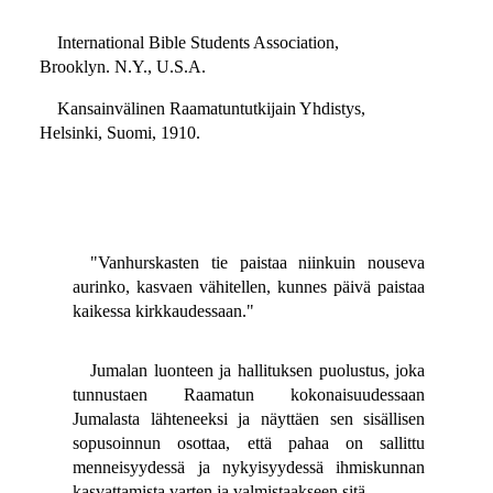
International Bible Students Association,
Brooklyn. N.Y., U.S.A.
Kansainvälinen Raamatuntutkijain Yhdistys,
Helsinki, Suomi, 1910.
"Vanhurskasten tie paistaa niinkuin nouseva
aurinko, kasvaen vähitellen, kunnes päivä paistaa
kaikessa kirkkaudessaan."
Jumalan luonteen ja hallituksen puolustus, joka
tunnustaen Raamatun kokonaisuudessaan
Jumalasta lähteneeksi ja näyttäen sen sisällisen
sopusoinnun osottaa, että pahaa on sallittu
menneisyydessä ja nykyisyydessä ihmiskunnan
kasvattamista varten ja valmistaakseen sitä