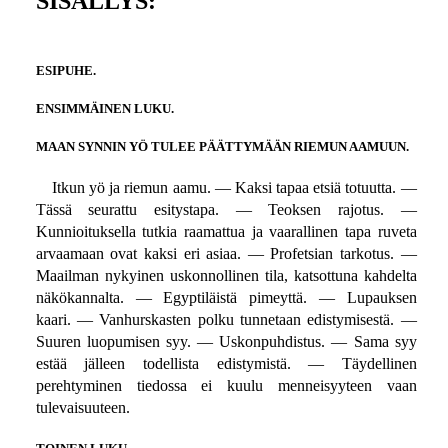
SISÄLLYS:
ESIPUHE.
ENSIMMÄINEN LUKU.
MAAN SYNNIN YÖ TULEE PÄÄTTYMÄÄN RIEMUN AAMUUN.
Itkun yö ja riemun aamu. — Kaksi tapaa etsiä totuutta. —
Tässä seurattu esitystapa. — Teoksen rajotus. —
Kunnioituksella tutkia raamattua ja vaarallinen tapa ruveta
arvaamaan ovat kaksi eri asiaa. — Profetsian tarkotus. —
Maailman nykyinen uskonnollinen tila, katsottuna kahdelta
näkökannalta. — Egyptiläistä pimeyttä. — Lupauksen
kaari. — Vanhurskasten polku tunnetaan edistymisestä. —
Suuren luopumisen syy. — Uskonpuhdistus. — Sama syy
estää jälleen todellista edistymistä. — Täydellinen
perehtyminen tiedossa ei kuulu menneisyyteen vaan
tulevaisuuteen.