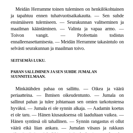
Meidän Herramme toinen tuleminen on henkilökohtainen
ja tapahtuu ennen tuhatvuotisaikakautta. — Sen suhde
ensimäiseen tulemiseen. — Seurakunnan valitseminen ja
maailman kääntäminen. — Valinta ja vapaa armo. —
Toivon vangit. — Profeettain todistus
ennalleenasettamisesta. — Meidän Herramme takasintulo on
selvästi seurakunnan ja maailman toivo.
SEITSEMÄS LUKU.
PAHAN SALLIMINEN JA SEN SUHDE JUMALAN
SUUNNITELMAAN.
Minkätähden pahaa on sallittu. — Oikea ja väärä
periaatteina. — Ihmisen oikeudentunto. — Jumala on
sallinut pahan ja tulee johtamaan sen omien tarkotustensa
hyväksi. — Jumala ei ole synnin alkaja. — Aadamin koetus
ei ole taru. — Hänen kiusauksensa oli laadultaan vaikea. —
Hänen syntinsä oli tahallinen. — Synnin rangastus ei ollut
väärä eikä liian ankara. — Jumalan viisaus ja rakkaus