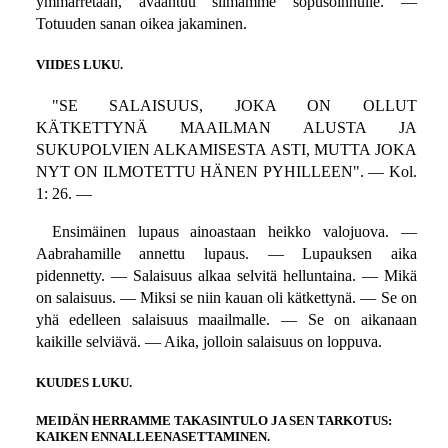
ymmärretään, avaantuu silmämme sopusoinnulle. —
Totuuden sanan oikea jakaminen.
VIIDES LUKU.
"SE SALAISUUS, JOKA ON OLLUT
KÄTKETTYNÄ MAAILMAN ALUSTA JA
SUKUPOLVIEN ALKAMISESTA ASTI, MUTTA JOKA
NYT ON ILMOTETTU HÄNEN PYHILLEEN". — Kol.
1: 26. —
Ensimäinen lupaus ainoastaan heikko valojuova. —
Aabrahamille annettu lupaus. — Lupauksen aika
pidennetty. — Salaisuus alkaa selvitä helluntaina. — Mikä
on salaisuus. — Miksi se niin kauan oli kätkettynä. — Se on
yhä edelleen salaisuus maailmalle. — Se on aikanaan
kaikille selviävä. — Aika, jolloin salaisuus on loppuva.
KUUDES LUKU.
MEIDÄN HERRAMME TAKASINTULO JA SEN TARKOTUS:
KAIKEN ENNALLEENASETTAMINEN.