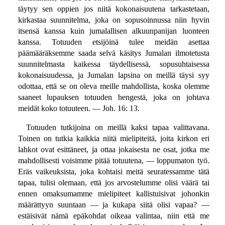
täytyy sen oppien jos niitä kokonaisuutena tarkastetaan,
kirkastaa suunnitelma, joka on sopusoinnussa niin hyvin
itsensä kanssa kuin jumalallisen alkuunpanijan luonteen
kanssa. Totuuden etsijöinä tulee meidän asettaa
päämääräksemme saada selvä käsitys Jumalan ilmotetusta
suunnitelmasta kaikessa täydellisessä, sopusuhtaisessa
kokonaisuudessa, ja Jumalan lapsina on meillä täysi syy
odottaa, että se on oleva meille mahdollista, koska olemme
saaneet lupauksen totuuden hengestä, joka on johtava
meidät koko totuuteen. — Joh. 16: 13.
Totuuden tutkijoina on meillä kaksi tapaa valittavana.
Toinen on tutkia kaikkia niitä mielipiteitä, joita kirkon eri
lahkot ovat esittäneet, ja ottaa jokaisesta ne osat, jotka me
mahdollisesti voisimme pitää totuutena, — loppumaton työ.
Eräs vaikeuksista, joka kohtaisi meitä seuratessamme tätä
tapaa, tulisi olemaan, että jos arvostelumme olisi väärä tai
ennen omaksumamme mielipiteet kallistuisivat johonkin
määrättyyn suuntaan — ja kukapa siitä olisi vapaa? —
estäisivät nämä epäkohdat oikeaa valintaa, niin että me