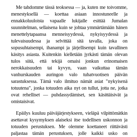
Me tahdomme tässä teoksessa — ja, kuten me toivomme,
menestyksellä — koettaa asiaan innostuneelle ja
ennakkoluuloista vapaalle lukijalle esittää Jumalan
suunnitelman, sellaisena kuin se johtaa ymmärtämään hänen
menettelytapaansa menneisyydessä, nykyisyydessä ja
tulevaisuudessa ja selvittää sitä tavalla, joka on
sopusuhtaisempi, ihanampi ja järjellisempi kuin tavallinen
käsitys asiasta. Kuitenkin kielletään jyrkästi tämän olevan
tulos siitä, että tekijä omaisi jonkun erinomaisen
nerokkaisuuden tai kyvyn, vaan vaikuttaa tämän
vanhurskauden auringon valo tuhatvuotisen päivän
sarastuksessa. Tämä valo ilmituo nämät asiat "nykyisenä
totuutena", jonka totuuden aika nyt on tullut, jotta ne, jotka
ovat rehelliset — puhdassydämiset, sen käsittäisivät ja
omistaisivat.
Epäilys kuuluu päiväjärjestykseen, vieläpä vilpittömätkin
asettavat kysymyksen alaiseksi itse todellisen uskonnon ja
totuuden perustuksen. Me olemme koettaneet riittävästi
paljastaa tämän perustuksen, jolle kaikki usko on