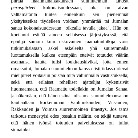
piirtää maailmanaikakausien suunnitelman tärkeät
peruspiirteet
kokonaisuudessaan, joka on aivan
välttämätöntä tuntea ennenkuin sen pienemmät
yksityisseikat täydelleen voidaan ymmärtää tai Jumalan
sanaa kokonaisuudessaan "oikealla tavalla jakaa". Hän on
koettanut esittää aineen sellaisessa järjestyksessä, että
epäilijä samoin kuin uskovainen raamatuntutkija voisi
tutkimuksissaan askel askeleelta yhä suuremmalla
luottamuksella kulkea eteenpäin etteivät totuudet väärän
asemansa kautta tulisi loukkauskiviksi, jotta ennen
omaksutut, Jumalan suunnitelman kanssa ristiriidassa olevat
mielipiteet voitaisiin poistaa mitä vähimmällä vastustuksella;
sekä että erilaiset rehelliset ajattelijat kykenisivät
huomaamaan, että Raamattu todellakin on Jumalan Sanaa,
ja näkemään, että hänen siinä julistama suunnitelmansa on
kauttaaltaan korkeimman Vanhurskauden, Viisauden,
Rakkauden ja Voiman suuremmoinen ilmestys. Jos tämä
tarkotus menestyisi edes jossakin määrin, on tekijä tunteva,
että hänen työnsä totuuden palveluksessa on tullut
siunatuksi.