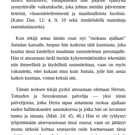
hänen kansalleen
, vastapainoksi sille paljolle epäilystä
synnyttävälle vaikutukselle, joka johtuu meidän päiviemme
tieteistä, viisaustieteilemisestä ja maailmallisista huolista.
(Katso Dan. 12: 4, 9, 10 sekä nimilehdellä mainittuja
raamatunlauseita).
Kun tekijä antaa tämän osan nyt "ruokana ajallaan"
Jumalan kansalle, luopuu hän kaikesta siitä kunniasta, joka
kuuluu tässä käsitellyn maailman suunnitelman perustajalle.
Hän ei ainoastaan tiedä itseään kykenemättömäksi tekemään
niin ihmeellistä ja täydellistä suunnitelmaa, vaan on myös
vakuutettu, ettei kukaan muu kuin Jumala, jolle hän antaa
kaiken kunnian, voinut keksiä sitä.
Tämän teoksen tekijä pyrkii ainoastaan olemaan Herran,
Totuuden ja Seurakunnan palvelija — yksi niistä
palvelijoista, jotka Herra tapaa antamasta ruokaa ajallaan
uuden hallituskauden sarastuksessa ja jotka hän on luvannut
tuntea ja siunata. (Matt. 24: 45, 46.) Hän ei ole ryhtynyt
tyhjentämään ainevarastoaan tässä osassa; vaan on jättänyt
monta tärkeää kohtaa seuraaviin osiin koettaessaan tässä