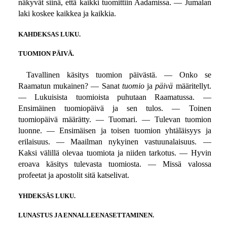
näkyvät siinä, että kaikki tuomittiin Aadamissa. — Jumalan
laki koskee kaikkea ja kaikkia.
KAHDEKSAS LUKU.
TUOMION PÄIVÄ.
Tavallinen käsitys tuomion päivästä. — Onko se
Raamatun mukainen? — Sanat
tuomio
ja
päivä
määritellyt.
— Lukuisista tuomioista puhutaan Raamatussa. —
Ensimäinen tuomiopäivä ja sen tulos. — Toinen
tuomiopäivä määrätty. — Tuomari. — Tulevan tuomion
luonne. — Ensimäisen ja toisen tuomion yhtäläisyys ja
erilaisuus. — Maailman nykyinen vastuunalaisuus. —
Kaksi välillä olevaa tuomiota ja niiden tarkotus. — Hyvin
eroava käsitys tulevasta tuomiosta. — Missä valossa
profeetat ja apostolit sitä katselivat.
YHDEKSÄS LUKU.
LUNASTUS JA ENNALLEENASETTAMINEN.