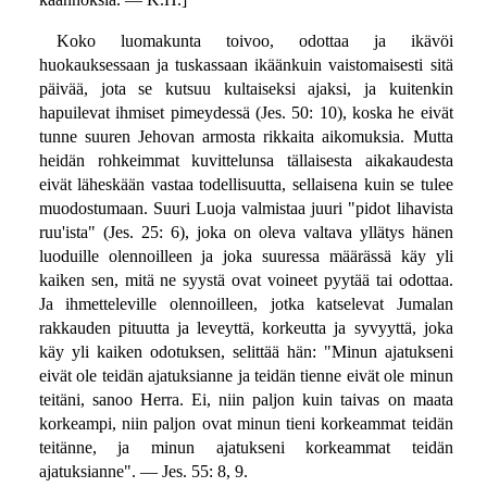
Koko luomakunta toivoo, odottaa ja ikävöi
huokauksessaan ja tuskassaan ikäänkuin vaistomaisesti sitä
päivää, jota se kutsuu kultaiseksi ajaksi, ja kuitenkin
hapuilevat ihmiset pimeydessä (Jes. 50: 10), koska he eivät
tunne suuren Jehovan armosta rikkaita aikomuksia. Mutta
heidän rohkeimmat kuvittelunsa tällaisesta aikakaudesta
eivät läheskään vastaa todellisuutta, sellaisena kuin se tulee
muodostumaan. Suuri Luoja valmistaa juuri "pidot lihavista
ruu'ista" (Jes. 25: 6), joka on oleva valtava yllätys hänen
luoduille olennoilleen ja joka suuressa määrässä käy yli
kaiken sen, mitä ne syystä ovat voineet pyytää tai odottaa.
Ja ihmetteleville olennoilleen, jotka katselevat Jumalan
rakkauden pituutta ja leveyttä, korkeutta ja syvyyttä, joka
käy yli kaiken odotuksen, selittää hän: "Minun ajatukseni
eivät ole teidän ajatuksianne ja teidän tienne eivät ole minun
teitäni, sanoo Herra. Ei, niin paljon kuin taivas on maata
korkeampi, niin paljon ovat minun tieni korkeammat teidän
teitänne, ja minun ajatukseni korkeammat teidän
ajatuksianne". — Jes. 55: 8, 9.