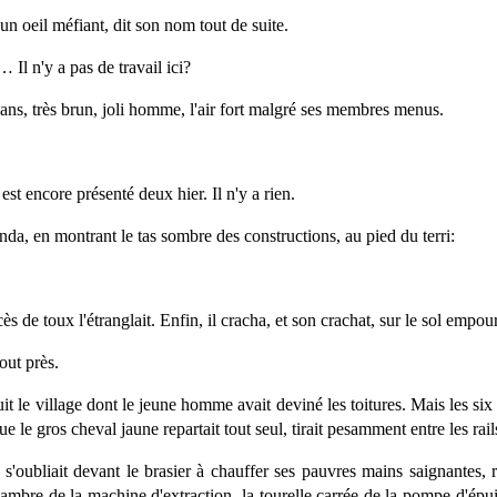
un oeil méfiant, dit son nom tout de suite.
l n'y a pas de travail ici?
n ans, très brun, joli homme, l'air fort malgré ses membres menus.
t encore présenté deux hier. Il n'y a rien.
da, en montrant le tas sombre des constructions, au pied du terri:
s de toux l'étranglait. Enfin, il cracha, et son crachat, sur le sol empour
out près.
uit le village dont le jeune homme avait deviné les toitures. Mais les six 
e le gros cheval jaune repartait tout seul, tirait pesamment entre les rail
 s'oubliait devant le brasier à chauffer ses pauvres mains saignantes, r
hambre de la machine d'extraction, la tourelle carrée de la pompe d'épu