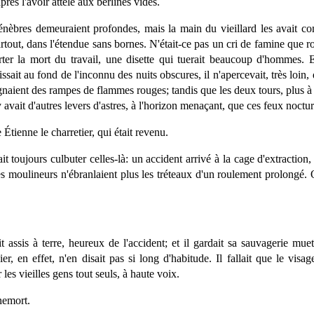
près l'avoir attelé aux berlines vides.
 ténèbres demeuraient profondes, mais la main du vieillard les avait
artout, dans l'étendue sans bornes. N'était-ce pas un cri de famine que 
rter la mort du travail, une disette qui tuerait beaucoup d'hommes. Et
ssait au fond de l'inconnu des nuits obscures, il n'apercevait, très loin
gnaient des rampes de flammes rouges; tandis que les deux tours, plus à
'y avait d'autres levers d'astres, à l'horizon menaçant, que ces feux noctur
Étienne le charretier, qui était revenu.
it toujours culbuter celles-là: un accident arrivé à la cage d'extraction,
 les moulineurs n'ébranlaient plus les tréteaux d'un roulement prolongé. 
t assis à terre, heureux de l'accident; et il gardait sa sauvagerie mue
, en effet, n'en disait pas si long d'habitude. Il fallait que le visag
es vieilles gens tout seuls, à haute voix.
nemort.