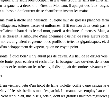
aigner. Une seule idée occupait sa tête vide d'ouvrier sans travail et sans
sur la gauche, à deux kilomètres de Montsou, il aperçut des feux rouges,
ster au besoin douloureux de se chauffer un instant les mains.
e avait à droite une palissade, quelque mur de grosses planches fermant
illage aux toitures basses et uniformes. Il fit environ deux cents pas
ûlaient si haut dans le ciel mort, pareils à des lunes fumeuses. Mais, au 
se dressait la silhouette d'une cheminée d'usine; de rares lueurs sortai
noircis alignaient vaguement des profils de tréteaux gigantesques; et, d
e d'un échappement de vapeur, qu'on ne voyait point.
nte: à quoi bon? il n'y aurait pas de travail. Au lieu de se diriger vers le
 de fonte, pour éclairer et réchauffer la besogne. Les ouvriers de la coup
 pousser les trains sur les tréteaux, il distinguait des ombres vivantes cu
es.
t, un vieillard vêtu d'un tricot de laine violette, coiffé d'une casquett
eût vidé les six berlines montées par lui. Le manoeuvre employé au culbu
le vent redoublait, une bise glaciale, dont les grandes haleines régulièr