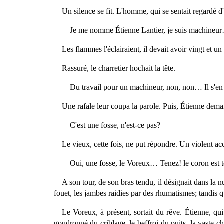
Un silence se fit. L'homme, qui se sentait regardé d'
—Je me nomme Étienne Lantier, je suis machineur… I
Les flammes l'éclairaient, il devait avoir vingt et u
Rassuré, le charretier hochait la tête.
—Du travail pour un machineur, non, non… Il s'en es
Une rafale leur coupa la parole. Puis, Étienne deman
—C'est une fosse, n'est-ce pas?
Le vieux, cette fois, ne put répondre. Un violent accè
—Oui, une fosse, le Voreux… Tenez! le coron est t
A son tour, de son bras tendu, il désignait dans la n
fouet, les jambes raidies par des rhumatismes; tandis qu
Le Voreux, à présent, sortait du rêve. Étienne, qui
goudronné du criblage, le beffroi du puits, la vaste c