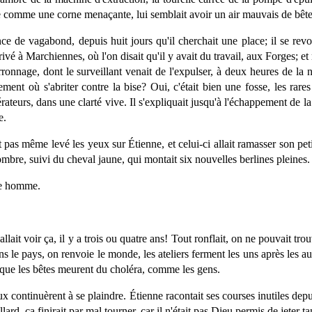
ée comme une corne menaçante, lui semblait avoir un air mauvais de bêt
nce de vagabond, depuis huit jours qu'il cherchait une place; il se revo
rrivé à Marchiennes, où l'on disait qu'il y avait du travail, aux Forges; et
onnage, dont le surveillant venait de l'expulser, à deux heures de la n
ement où s'abriter contre la bise? Oui, c'était bien une fosse, les rare
rateurs, dans une clarté vive. Il s'expliquait jusqu'à l'échappement de l
e.
 pas même levé les yeux sur Étienne, et celui-ci allait ramasser son pe
l'ombre, suivi du cheval jaune, qui montait six nouvelles berlines pleines.
ne homme.
lait voir ça, il y a trois ou quatre ans! Tout ronflait, on ne pouvait t
ans le pays, on renvoie le monde, les ateliers ferment les uns après les a
 que les bêtes meurent du choléra, comme les gens.
x continuèrent à se plaindre. Étienne racontait ses courses inutiles depu
lard, ça finirait par mal tourner, car il n'était pas Dieu permis de jeter ta