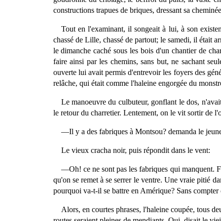
constructions trapues de briques, dressant sa chemin
Tout en l'examinant, il songeait à lui, à son existe
chassé de Lille, chassé de partout; le samedi, il était a
le dimanche caché sous les bois d'un chantier de charr
faire ainsi par les chemins, sans but, ne sachant seul
ouverte lui avait permis d'entrevoir les foyers des géné
relâche, qui était comme l'haleine engorgée du monstr
Le manoeuvre du culbuteur, gonflant le dos, n'avait
le retour du charretier. Lentement, on le vit sortir de 
—Il y a des fabriques à Montsou? demanda le jeu
Le vieux cracha noir, puis répondit dans le vent:
—Oh! ce ne sont pas les fabriques qui manquent. Fal
qu'on se remet à se serrer le ventre. Une vraie pitié d
pourquoi va-t-il se battre en Amérique? Sans compter
Alors, en courtes phrases, l'haleine coupée, tous deu
routes seraient pleines de mendiants. Oui, disait le vieil