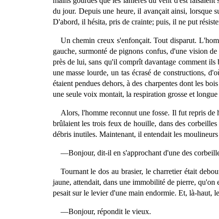
mains gourdes que les lanières du vent d'est faisaient s
du jour. Depuis une heure, il avançait ainsi, lorsque 
D'abord, il hésita, pris de crainte; puis, il ne put rési
Un chemin creux s'enfonçait. Tout disparut. L'homm
gauche, surmonté de pignons confus, d'une vision de v
près de lui, sans qu'il comprît davantage comment ils br
une masse lourde, un tas écrasé de constructions, d'où 
étaient pendues dehors, à des charpentes dont les bois 
une seule voix montait, la respiration grosse et longu
Alors, l'homme reconnut une fosse. Il fut repris de ho
brûlaient les trois feux de houille, dans des corbeilles
débris inutiles. Maintenant, il entendait les moulineurs
—Bonjour, dit-il en s'approchant d'une des corbeill
Tournant le dos au brasier, le charretier était debou
jaune, attendait, dans une immobilité de pierre, qu'on 
pesait sur le levier d'une main endormie. Et, là-haut, 
—Bonjour, répondit le vieux.