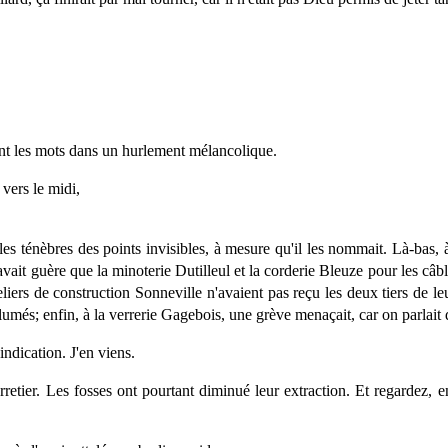
nt les mots dans un hurlement mélancolique.
 vers le midi,
es ténèbres des points invisibles, à mesure qu'il les nommait. Là-bas, 
vait guère que la minoterie Dutilleul et la corderie Bleuze pour les câble
teliers de construction Sonneville n'avaient pas reçu les deux tiers de 
més; enfin, à la verrerie Gagebois, une grève menaçait, car on parlait d
ndication. J'en viens.
etier. Les fosses ont pourtant diminué leur extraction. Et regardez, en 