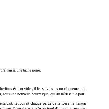
pré, laissa une tache noire.
berlines étaient vides, il les suivit sans un claquement de
s, sous une nouvelle bourrasque, qui lui hérissait le poil.
egardait, retrouvait chaque partie de la fosse, le hangar
isement. Cette fosse, tassée au fond d'un creux, avec ses