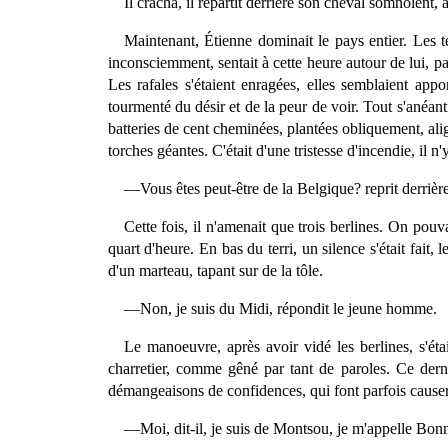
Il cracha, il repartit derrière son cheval somnolent, a
Maintenant, Étienne dominait le pays entier. Les
inconsciemment, sentait à cette heure autour de lui, p
Les rafales s'étaient enragées, elles semblaient appo
tourmenté du désir et de la peur de voir. Tout s'anéanti
batteries de cent cheminées, plantées obliquement, ali
torches géantes. C'était d'une tristesse d'incendie, il n
—Vous êtes peut-être de la Belgique? reprit derrière 
Cette fois, il n'amenait que trois berlines. On pouva
quart d'heure. En bas du terri, un silence s'était fait,
d'un marteau, tapant sur de la tôle.
—Non, je suis du Midi, répondit le jeune homme.
Le manoeuvre, après avoir vidé les berlines, s'étai
charretier, comme gêné par tant de paroles. Ce dernier
démangeaisons de confidences, qui font parfois causer l
—Moi, dit-il, je suis de Montsou, je m'appelle Bon