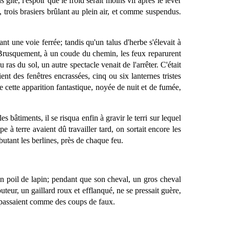
 gîte, l'espoir que le froid serait moins vif après le lever
 trois brasiers brûlant au plein air, et comme suspendus.
 une voie ferrée; tandis qu'un talus d'herbe s'élevait à
. Brusquement, à un coude du chemin, les feux reparurent
ras du sol, un autre spectacle venait de l'arrêter. C'était
ent des fenêtres encrassées, cinq ou six lanternes tristes
e cette apparition fantastique, noyée de nuit et de fumée,
s bâtiments, il se risqua enfin à gravir le terri sur lequel
e à terre avaient dû travailler tard, on sortait encore les
lbutant les berlines, près de chaque feu.
e en poil de lapin; pendant que son cheval, un gros cheval
teur, un gaillard roux et efflanqué, ne se pressait guère,
es passaient comme des coups de faux.