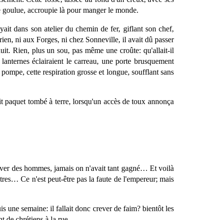
e goulue, accroupie là pour manger le monde.
yait dans son atelier du chemin de fer, giflant son chef,
 rien, ni aux Forges, ni chez Sonneville, il avait dû passer
uit. Rien, plus un sou, pas même une croûte: qu'allait-il
s lanternes éclairaient le carreau, une porte brusquement
a pompe, cette respiration grosse et longue, soufflant sans
tit paquet tombé à terre, lorsqu'un accès de toux annonça
rouver des hommes, jamais on n'avait tant gagné… Et voilà
utres… Ce n'est peut-être pas la faute de l'empereur; mais
is une semaine: il fallait donc crever de faim? bientôt les
nt de chrétiens à la rue.