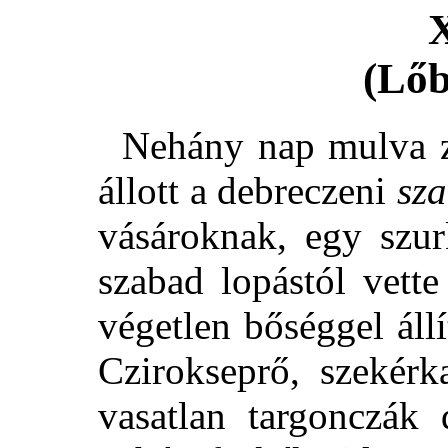
(Lőb
Nehány nap mulva za
állott a debreczeni
sz
vásároknak, egy szur
szabad lopástól vette
végetlen bőséggel áll
Czirokseprő, szekérka
vasatlan targonczák 