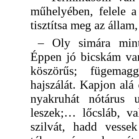
műhelyében, felele a
tisztítsa meg az állam,
– Oly simára mint
Éppen jó bicskám van
köszörűs; fügemag
hajszálát. Kapjon alá
nyakruhát nótárus 
leszek;… lőcsláb, 
szilvát, hadd vesse