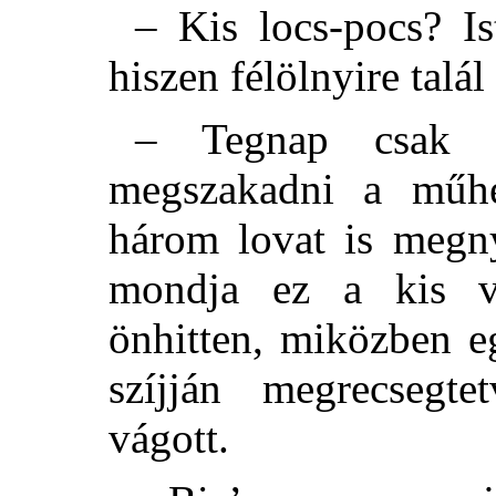
– Kis locs-pocs? Is
hiszen félölnyire talál
– Tegnap csak e
megszakadni a műhe
három lovat is meg
mondja ez a kis v
önhitten, miközben eg
szíjján megrecsegte
vágott.