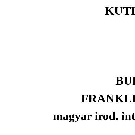
KUT
BU
FRANKL
magyar irod. in