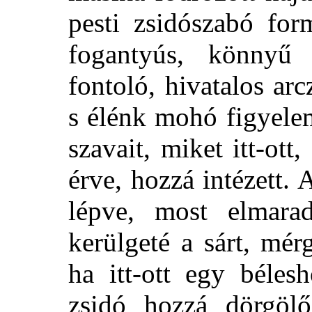
pesti zsidószabó for
fogantyús, könnyű
fontoló, hivatalos ar
s élénk mohó figyele
szavait, miket itt-ott
érve, hozzá intézett.
lépve, most elmara
kerülgeté a sárt, mér
ha itt-ott egy béles
zsidó hozzá dörgölő