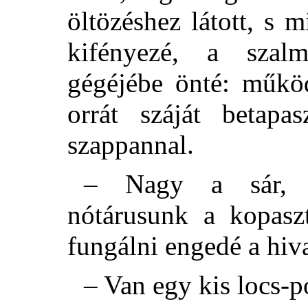
öltözéshez látott, s 
kifényezé, a szalm
gégéjébe önté: működ
orrát száját betapa
szappannal.
– Nagy a sár, k
nótárusunk a kopaszt
fungálni engedé a hiva
– Van egy kis locs-p