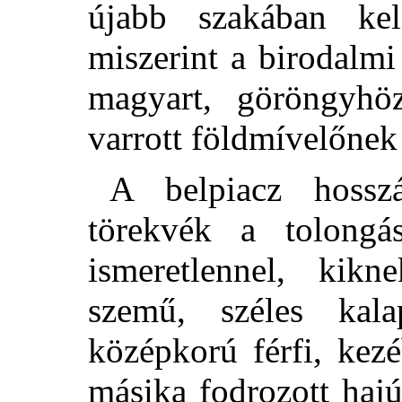
újabb szakában kel
miszerint a birodalmi
magyart, göröngyhöz
varrott földmívelőnek
A belpiacz hossz
törekvék a tolongás
ismeretlennel, kik
szemű, széles kala
középkorú férfi, kezé
másika fodrozott hajú