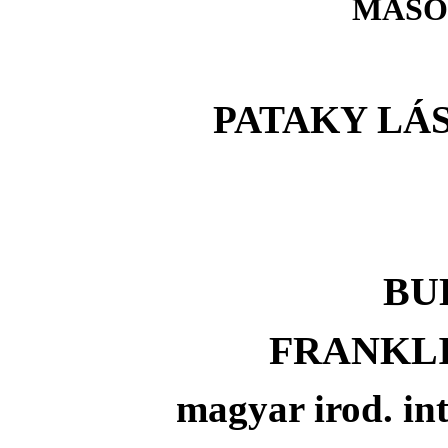
MÁSO
PATAKY LÁ
BU
FRANKL
magyar irod. in