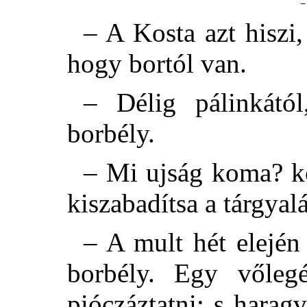
–
– A Kosta azt hiszi
hogy bortól van.
– Délig pálinkától
borbély.
– Mi ujság koma? ké
kiszabadítsa a tárgyalá
– A mult hét elején 
borbély. Egy vőleg
pióczáztatni; s harag