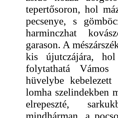
tepertősoron, hol má
pecsenye, s gömböc
harminczhat ková
garason. A mészárszék
kis újutczájára, ho
folytathatá Vámos u
hüvelybe kebelezett
lomha szelindekben m
elrepeszté, sark
mindhárman, a pocsol