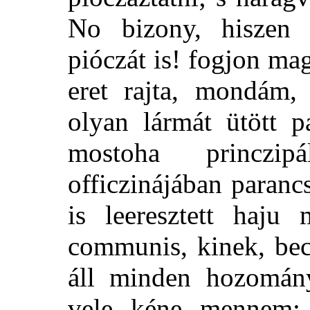
No bizony, hiszen
pióczát is! fogjon mag
eret rajta, mondám
olyan lármát ütött p
mostoha princzi
officzinájában paranc
is leeresztett haju 
communis, kinek, bec
áll minden hozomány
vele kéne mennem; 