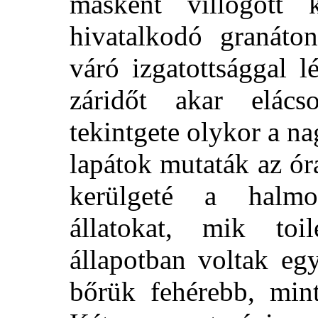
másként villogott 
hivatalkodó granáton
váró izgatottsággal l
záridőt akar elács
tekintgete olykor a n
lapátok mutaták az ór
kerülgeté a halmo
állatokat, mik toil
állapotban voltak eg
bőrük fehérebb, mint