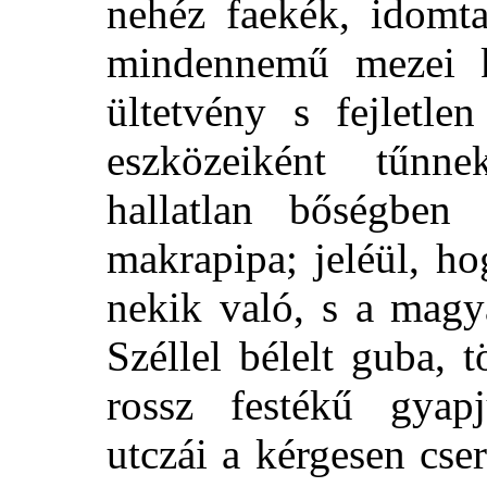
nehéz faekék, idomta
mindennemű mezei k
ültetvény s fejletle
eszközeiként tűnn
hallatlan bőségben
makrapipa; jeléül, h
nekik való, s a magy
Széllel bélelt guba, 
rossz festékű gyapj
utczái a kérgesen cser