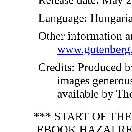
Language
: Hungari
Other information a
www.gutenberg.
Credits
: Produced b
images generou
available by Th
*** START OF TH
EBOOK HAZAI RE