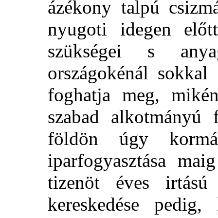
ázékony talpú csizmá
nyugoti idegen előtt
szükségei s anya
országokénál sokkal 
foghatja meg, miként
szabad alkotmányú f
földön úgy kormá
iparfogyasztása mai
tizenöt éves irtású
kereskedése pedig, 