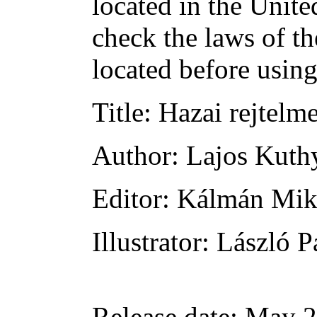
located in the Unite
check the laws of t
located before usin
Title
: Hazai rejtelm
Author
: Lajos Kuth
Editor
: Kálmán Mik
Illustrator
: László P
Release date
: May 