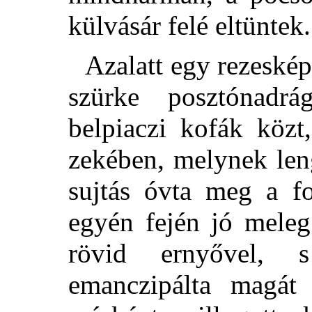
külvásár felé eltüntek.
Azalatt egy rezesképű
szürke posztónadr
belpiaczi kofák közt
zekében, melynek
len
sujtás óvta meg a fo
egyén fején jó meleg
rövid ernyővel, 
emanczipálta magát