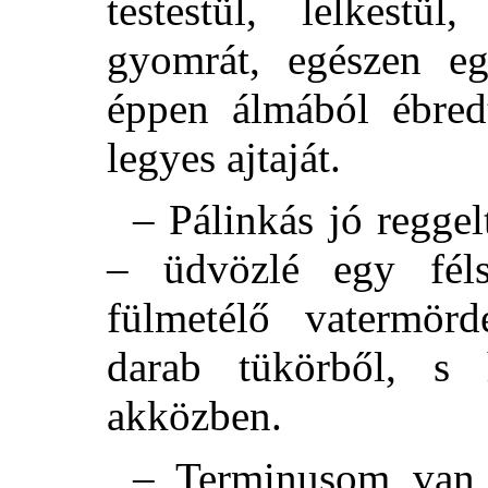
testestül, lelkestül
gyomrát, egészen e
éppen álmából ébredt
legyes ajtaját.
– Pálinkás jó reggelt
– üdvözlé egy fél
fülmetélő vatermörd
darab tükörből, s h
akközben.
– Terminusom van i