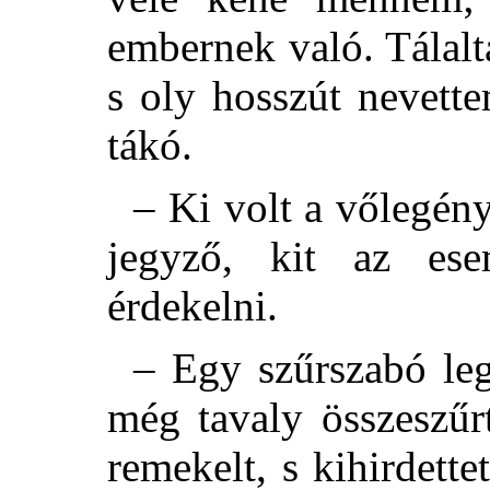
embernek való. Tálalt
s oly hosszút nevett
tákó.
– Ki volt a vőlegény
jegyző, kit az ese
érdekelni.
– Egy szűrszabó leg
még tavaly összeszűr
remekelt, s kihirdett