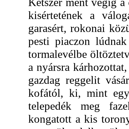
Kétszer ment végig a 
kisértetének a válog
garasért, rokonai köz
pesti piaczon lúdnak
tormalevélbe öltöztet
a nyársra kárhozottat
gazdag reggelit vásá
kofától, ki, mint egy
telepedék meg fazek
kongatott a kis toron