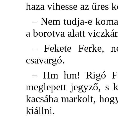
haza vihesse az üres 
– Nem tudja-e koma
a borotva alatt viczk
– Fekete Ferke, né
csavargó.
– Hm hm! Rigó Fe
meglepett jegyző, s 
kacsába markolt, hogy
kiállni.