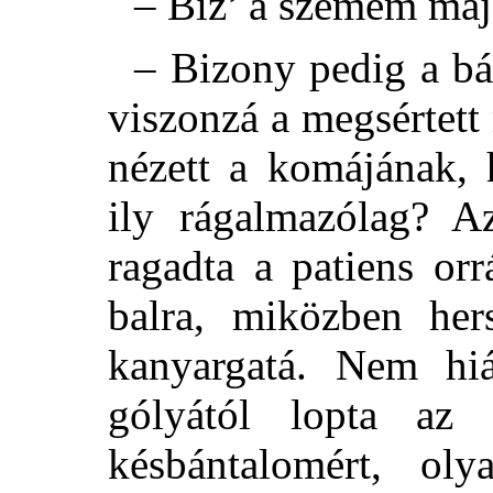
– Biz’ a szemem majd
– Bizony pedig a bá
viszonzá a megsértett
nézett a komájának, 
ily rágalmazólag? Az
ragadta a patiens orr
balra, miközben her
kanyargatá. Nem h
gólyától lopta az 
késbántalomért, ol