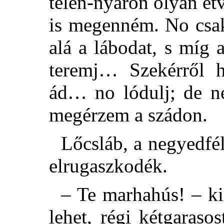
télen-nyáron olyan ét
is megenném. No csak
alá a lábodat, s míg 
teremj… Szekérről h
ád… no lódulj; de ne
megérzem a szádon.
Lőcsláb, a negyedfé
elrugaszkodék.
– Te marhahús! – kiá
lehet, régi kétgaraso