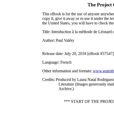
The Project
This eBook is for the use of anyone anywhere
copy it, give it away or re-use it under the 
the United States, you will have to check th
Title
: Introduction à la méthode de Léonard 
Author
: Paul Valéry
Release date
: July 20, 2018 [eBook #57547]
Language
: French
Other information and formats
:
www.gutenbe
Credits
: Produced by Laura Natal Rodrigue
Literature (Images generously made
Archive.)
*** START OF THE PROJ