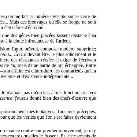
ètes comme fait la lumière invisible sur le verre de
fes... Mais ces breuvages qu'elle se frappe ne sont
un état d'âme d'écrivain.
ut que des gênes bien placées fassent obstacle à sa
se à la chute infructueuse de l'ardeur.
pulsion; l'autre prévoit, compose, modère, supprime;
voulu... Écrire
devant être, le plus solidement et le
aincre des résistances
réelles
, il exige de l'écrivain
pas de
lui
, mais d'une partie de lui, échappée. Entre
son affaire est d'introduire les contrariétés qu'il a
uvelable et d'existence indépendante...
. Je n'aimais pas qu'on laissât des fonctions oisives
cience
; j'aurais donné bien des chefs-d'œuvre que
 empoisonnaient mes tentatives. Tous mes préceptes,
our que les vérités que l'on s'est faites deviennent
e l'on avance contre son premier mouvement, je m'y
unes regards qu'elles le fussent. Et je ne voyais de