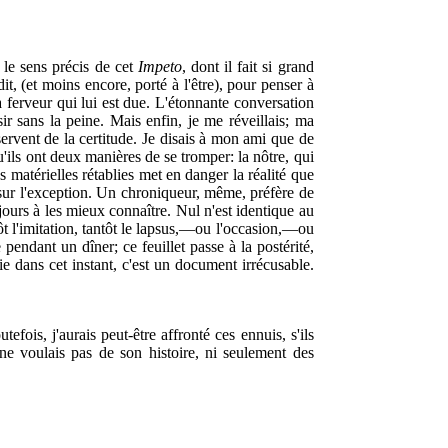
 le sens précis de cet
Impeto
, dont il fait si grand
it, (et moins encore, porté à l'être), pour penser à
a ferveur qui lui est due. L'étonnante conversation
ir sans la peine. Mais enfin, je me réveillais; ma
servent de la certitude. Je disais à mon ami que de
u'ils ont deux manières de se tromper: la nôtre, qui
 matérielles rétablies met en danger la réalité que
 sur l'exception. Un chroniqueur, même, préfère de
ours à les mieux connaître. Nul n'est identique au
t l'imitation, tantôt le lapsus,—ou l'occasion,—ou
endant un dîner; ce feuillet passe à la postérité,
hie dans cet instant, c'est un document irrécusable.
fois, j'aurais peut-être affronté ces ennuis, s'ils
ne voulais pas de son histoire, ni seulement des