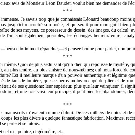
e gracieux avis de Monsieur Léon Daudet, voulut bien me demander de l'éc
* * *
 immense. Je savais trop que je connaissais Léonard beaucoup moins qu
 pas jusqu'ici rencontré son poète, et qui serait pour mon goût bien p
aître de ses moyens, ce possesseur du dessin, des images, du calcul, avait
 de l'art sont également possibles; les échanges heureux entre l'analy
—pensée infiniment répandue,—et pensée bonne pour parler, non pour 
* * *
i-même. Quoi de plus séduisant qu'un dieu qui repousse le mystère, qui
ur, au plus tendre, au plus sinistre de nous-mêmes; qui nous force de con
déduite? Est-il meilleure marque d'un pouvoir authentique et légitime 
mé de tant de lumière, que ce héros moins occupé de plier et de romp
nétrait de ses questions; leur supérieur, plus que leur vainqueur, il sig
uire; et une fois saisi leur principe, il peut bien les abandonner, déri
* * *
ses manuscrits m'avaient comme ébloui. De ces milliers de notes et de c
 coups les plus divers à quelque fantastique fabrication. Maximes, recet
se parle et se tutoie...
t cela: et peintre, et géomètre, et...