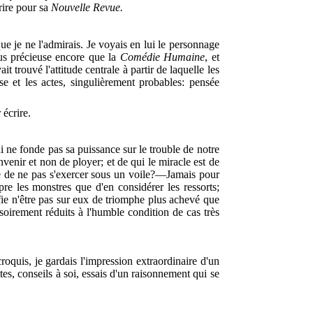
rire pour sa
Nouvelle Revue.
e je ne l'admirais. Je voyais en lui le personnage
lus précieuse encore que la
Comédie Humaine
, et
 trouvé l'attitude centrale à partir de laquelle les
se et les actes, singulièrement probables: pensée
écrire.
 ne fonde pas sa puissance sur le trouble de notre
venir et non de ployer; et de qui le miracle est de
que de ne pas s'exercer sous un voile?—Jamais pour
re les monstres que d'en considérer les ressorts;
nifie n'être pas sur eux de triomphe plus achevé que
soirement réduits à l'humble condition de cas très
roquis, je gardais l'impression extraordinaire d'un
tes, conseils à soi, essais d'un raisonnement qui se