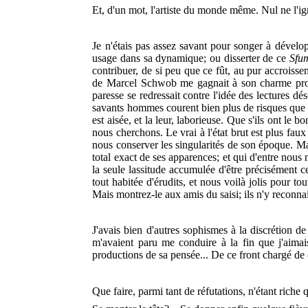
Et, d'un mot, l'artiste du monde même. Nul ne l'ig
Je n'étais pas assez savant pour songer à dévelo
usage dans sa dynamique; ou disserter de ce
Sfu
contribuer, de si peu que ce fût, au pur accroisse
de Marcel Schwob me gagnait à son charme propre p
paresse se redressait contre l'idée des lectures d
savants hommes courent bien plus de risques que les
est aisée, et la leur, laborieuse. Que s'ils ont l
nous cherchons. Le vrai à l'état brut est plus fa
nous conserver les singularités de son époque. Ma
total exact de ses apparences; et qui d'entre nous 
la seule lassitude accumulée d'être précisément c
tout habitée d'érudits, et nous voilà jolis pour to
Mais montrez-le aux amis du saisi; ils n'y reconna
J'avais bien d'autres sophismes à la discrétion de
m'avaient paru me conduire à la fin que j'aimai
productions de sa pensée... De ce front chargé de 
Que faire, parmi tant de réfutations, n'étant riche q