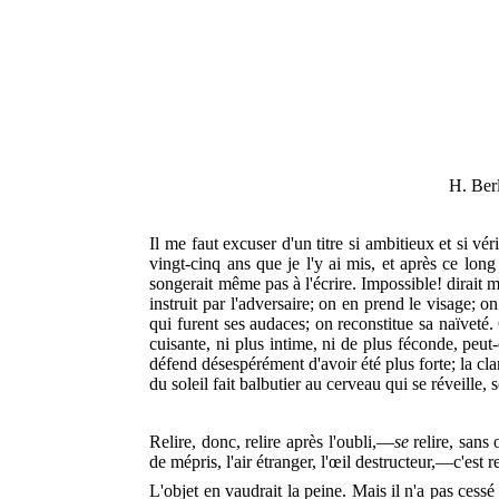
H. Ber
Il me faut excuser d'un titre si ambitieux et si vé
vingt-cinq ans que je l'y ai mis, et après ce long
songerait même pas à l'écrire. Impossible! dirait m
instruit par l'adversaire; on en prend le visage; 
qui furent ses audaces; on reconstitue sa naïveté. C
cuisante, ni plus intime, ni de plus féconde, peut
défend désespérément d'avoir été plus forte; la cl
du soleil fait balbutier au cerveau qui se réveill
Relire, donc, relire après l'oubli,—
se
relire, sans 
de mépris, l'air étranger, l'œil destructeur,—c'est r
L'objet en vaudrait la peine. Mais il n'a pas cess