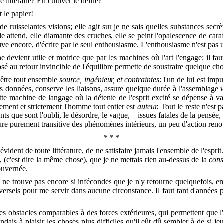
littéraire? En cultiver le délire?
 le papier!
e ruisselantes visions; elle agit sur je ne sais quelles substances secr
le attend, elle diamante des cruches, elle se peint l'opalescence de cara
ouve encore, d'écrire par le seul enthousiasme. L'enthousiasme n'est pas 
e devient utile et motrice que par les machines où l'art l'engage; il fa
osé au retour invincible de l'équilibre permette de soustraire quelque cho
t être tout ensemble
source, ingénieur, et contraintes
: l'un de lui est im
 données, conserve les liaisons, assure quelque durée à l'assemblage
tte machine de langage où la détente de l'esprit excité se dépense à v
lement et strictement l'homme tout entier est
auteur.
Tout le reste n'est 
ents que sont l'oubli, le désordre, le vague,—issues fatales de la pensée,—
ature purement transitive des phénomènes intérieurs, un peu d'action reno
* * *
évident de toute littérature, de ne satisfaire jamais l'ensemble de l'esprit
i, (c'est dire la même chose), que je ne mettais rien au-dessus de la
cons
ouvernée.
 je ne trouve pas encore si infécondes que je n'y retourne quelquefois,
niversels pour me servir dans aucune circonstance. Il faut tant d'années p
ces obstacles comparables à des forces extérieures, qui permettent qu
dais à plaisir les choses plus difficiles qu'il eût dû sembler à de si je