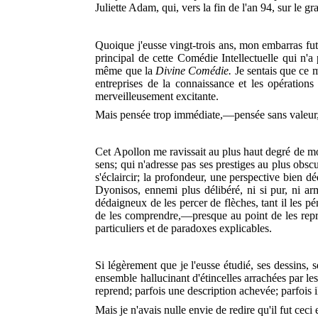
Juliette Adam, qui, vers la fin de l'an 94, sur l
Quoique j'eusse vingt-trois ans, mon embarras fut
principal de cette Comédie Intellectuelle qui n'a
même que la
Divine Comédie.
Je sentais que ce m
entreprises de la connaissance et les opérations
merveilleusement excitante.
Mais pensée trop immédiate,—pensée sans valeur,
Cet Apollon me ravissait au plus haut degré de mo
sens; qui n'adresse pas ses prestiges au plus obsc
s'éclaircir; la profondeur, une perspective bien 
Dyonisos, ennemi plus délibéré, ni si pur, ni ar
dédaigneux de les percer de flèches, tant il les pé
de les comprendre,—presque au point de les reprod
particuliers et de paradoxes explicables.
Si légèrement que je l'eusse étudié, ses dessins, 
ensemble hallucinant d'étincelles arrachées par les
reprend; parfois une description achevée; parfois il 
Mais je n'avais nulle envie de redire qu'il fut ceci e