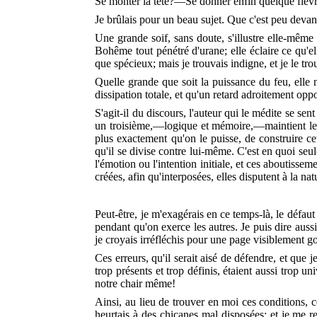
Se monter la tête?—Se donner enfin quelque fièvre 
Je brûlais pour un beau sujet. Que c'est peu devant
Une grande soif, sans doute, s'illustre elle-même d
Bohême tout pénétré d'urane; elle éclaire ce qu'el
que spécieux; mais je trouvais indigne, et je le tr
Quelle grande que soit la puissance du feu, elle n
dissipation totale, et qu'un retard adroitement opp
S'agit-il du discours, l'auteur qui le médite se sen
un troisième,—logique et mémoire,—maintient les
plus exactement qu'on le puisse, de construire ce
qu'il se divise contre lui-même. C'est en quoi seu
l'émotion ou l'intention initiale, et ces aboutissem
créées, afin qu'interposées, elles disputent à la n
Peut-être, je m'exagérais en ce temps-là, le défaut 
pendant qu'on exerce les autres. Je puis dire auss
je croyais irréfléchis pour une page visiblement g
Ces erreurs, qu'il serait aisé de défendre, et que
trop présents et trop définis, étaient aussi trop u
notre chair même!
Ainsi, au lieu de trouver en moi ces conditions, 
heurtais à des chicanes mal disposées; et je me ren