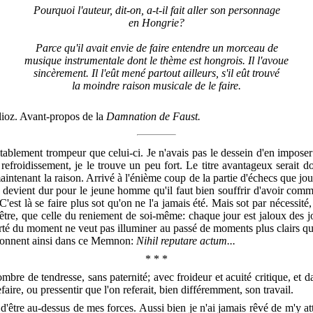
Pourquoi l'auteur, dit-on, a-t-il fait aller son personnage
en Hongrie?
Parce qu'il avait envie de faire entendre un morceau de
musique instrumentale dont le thème est hongrois. Il l'avoue
sincèrement. Il l'eût mené partout ailleurs, s'il eût trouvé
la moindre raison musicale de le faire.
lioz. Avant-propos de la
Damnation de Faust.
ritablement trompeur que celui-ci. Je n'avais pas le dessein d'en imposer
 refroidissement, je le trouve un peu fort. Le titre avantageux serait 
aintenant la raison. Arrivé à l'énième coup de la partie d'échecs que joue
on devient dur pour le jeune homme qu'il faut bien souffrir d'avoir comme
'est là se faire plus sot qu'on ne l'a jamais été. Mais sot par nécessité, 
-être, que celle du reniement de soi-même: chaque jour est jaloux des jou
arté du moment ne veut pas illuminer au passé de moments plus clairs qu
e, sonnent ainsi dans ce Memnon:
Nihil reputare actum...
* * *
ombre de tendresse, sans paternité; avec froideur et acuité critique, et d
efaire, ou pressentir que l'on referait, bien différemment, son travail.
é d'être au-dessus de mes forces. Aussi bien je n'ai jamais rêvé de m'y a