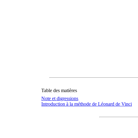
Table des matières
Note et digressions
Introduction à la méthode de Léonard de Vinci