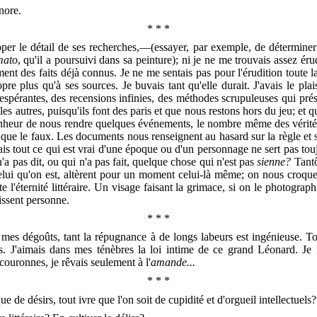
nore.
* * *
pper le détail de ses recherches,—(essayer, par exemple, de déterminer
mato
, qu'il a poursuivi dans sa peinture); ni je ne me trouvais assez érud
ment des faits déjà connus. Je ne me sentais pas pour l'érudition toute l
lus qu'à ses sources. Je buvais tant qu'elle durait. J'avais le plais
ésespérantes, des recensions infinies, des méthodes scrupuleuses qui pré
 autres, puisqu'ils font des paris et que nous restons hors du jeu; et q
e bonheur de nous rendre quelques événements, le nombre même des vérités
ux que le faux. Les documents nous renseignent au hasard sur la règle et
is tout ce qui est vrai d'une époque ou d'un personnage ne sert pas touj
n'a pas dit, ou qui n'a pas fait, quelque chose qui n'est pas
sienne?
Tantô
elui qu'on est, altèrent pour un moment celui-là même; on nous croque p
ute l'éternité littéraire. Un visage faisant la grimace, si on le photograp
issent personne.
* * *
 mes dégoûts, tant la répugnance à de longs labeurs est ingénieuse. Toute
s. J'aimais dans mes ténèbres la loi intime de ce grand Léonard. Je 
couronnes, je rêvais seulement à l'
amande...
* * *
ue de désirs, tout ivre que l'on soit de cupidité et d'orgueil intellectuels?