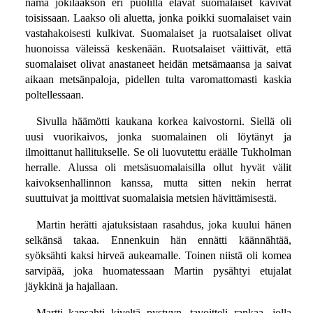
nämä jokilaakson eri puolilla elävät suomalaiset kävivät
toisissaan. Laakso oli aluetta, jonka poikki suomalaiset vain
vastahakoisesti kulkivat. Suomalaiset ja ruotsalaiset olivat
huonoissa väleissä keskenään. Ruotsalaiset väittivät, että
suomalaiset olivat anastaneet heidän metsämaansa ja saivat
aikaan metsänpaloja, pidellen tulta varomattomasti kaskia
poltellessaan.
Sivulla häämötti kaukana korkea kaivostorni. Siellä oli
uusi vuorikaivos, jonka suomalainen oli löytänyt ja
ilmoittanut hallitukselle. Se oli luovutettu eräälle Tukholman
herralle. Alussa oli metsäsuomalaisilla ollut hyvät välit
kaivoksenhallinnon kanssa, mutta sitten nekin herrat
suuttuivat ja moittivat suomalaisia metsien hävittämisestä.
Martin herätti ajatuksistaan rasahdus, joka kuului hänen
selkänsä takaa. Ennenkuin hän ennätti käännähtää,
syöksähti kaksi hirveä aukeamalle. Toinen niistä oli komea
sarvipää, joka huomatessaan Martin pysähtyi etujalat
jäykkinä ja hajallaan.
Martti kapsahti kiveltä pystyyn, tavoitteli rankaa, jolla