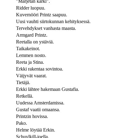
"Marjetan kärki".
Ridder luopuu.
Kuvernööri Printz saapuu.
Uusi vauhti siirtokunnan kehityksessä.
Tervehdykset vanhasta maasta.
Armgard Printz.
Reetalla on ystäviä.
Taikakeinot.
Lemmen nosto.
Reeta ja Stina.
Erkki rakentaa sovintoa.
Väijyvät vaarat.
Tietäjä.
Erkki lähtee hakemaan Gustafia.
Retkellä.
Uudessa Amsterdamissa.
Gustaf vaatii omaansa.
Printzin hovissa.
Pako.
Helme löytää Erkin.
Schuylkill-joella.