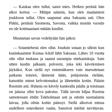
— Kaukaa olen tullut, sanoi mies. Hetken perästä hän
alkoi kertoa: — Mitäpä salaisin, kun olen maalaisteni
joukkoon tullut. Olen saapunut aina Saksasta asti. Olen
Piikki, peräisin Suomesta, Savosta, vaikka moniin vuosiin
en ole kotimaastani mitään kuullut.
Muutaman savun vedeltyään hän jatkoi:
— Sotamiehenä olen ollut. Jouduin sotaan jo silloin kun
kuninkaamme Kustaa Adolf lähti Saksaan. Lähes 10 vuotta
olin ollut mukana ja saanut useampia miekaniskuja. Sain
sitten luodin jalkaani, polveeni, joka teki kävelemisen
jäykäksi. Kun siellä nyt enimmäkseen vain marssitetaan
paikasta toiseen, lännestä itään, pohjoisesta etelään,
katsottiin minut kelvottomaksi ja lähetettiin kotiin. Pääsin
Ruotsiin asti. Hidasta on kävely kankealla jalalla ja toisinaan
on jalassa ollut kova pakotus. Tällä tavoin hiljaa Ruotsia
samotessani ehdin Tukholmaan asti ja odotin suomalaista
laivaa, jolla olisin kotiin päässyt. Siellä alkoivat minua
uudelleen sotaväkeen vaatia. Sanoivat miehiä tarvittavan.