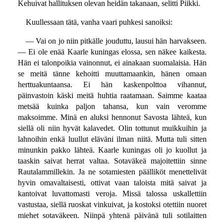
Kehuivat hallituksen olevan heidän takanaan, selitti Piikki.
Kuullessaan tätä, vanha vaari puhkesi sanoiksi:
— Vai on jo niin pitkälle jouduttu, lausui hän harvakseen.
— Ei ole enää Kaarle kuningas elossa, sen näkee kaikesta.
Hän ei talonpoikia vainonnut, ei ainakaan suomalaisia. Hän
se meitä tänne kehoitti muuttamaankin, hänen omaan
herttuakuntaansa. Ei hän kaskenpolttoa vihannut,
päinvastoin käski meitä huhtia raatamaan. Saimme kaataa
metsää kuinka paljon tahansa, kun vain veromme
maksoimme. Minä en aluksi hennonut Savosta lähteä, kun
siellä oli niin hyvät kalavedet. Olin tottunut muikkuihin ja
lahnoihin enkä luullut eläväni ilman niitä. Mutta tuli sitten
minunkin pakko lähteä. Kaarle kuningas oli jo kuollut ja
taaskin saivat herrat valtaa. Sotaväkeä majoitettiin sinne
Rautalammillekin. Ja ne sotamiesten päälliköt menettelivät
hyvin omavaltaisesti, ottivat vaan taloista mitä saivat ja
kantoivat luvattomasti veroja. Missä talossa uskallettiin
vastustaa, siellä ruoskat vinkuivat, ja kostoksi otettiin nuoret
miehet sotaväkeen. Niinpä yhtenä päivänä tuli sotilaitten