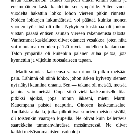
ensimmäinen kaski kaadettiin sen ympärille. Sitten vuosi
vuodelta hakattiin lohko lohon viereen pitkin rinnettä.
Noiden lohkojen lukumäärästä voi päättää kuinka monen
vuoden työ siinä oli ollut. Nykyinen kaskimaa oli jonkun
virstan päässä entisen saunan viereen rakennetusta talosta.
Vanhemmat kaskialueet olivat ottaneet vesakkoa, joten niitä
voi muutaman vuoden päästä ruveta uudelleen kaatamaan.
Talon ympärillä oli kuitenkin palanen sulaa peltoa, jota
kynnettiin ja viljeltiin ruotsalaiseen tapaan.
Martti suuntasi katseensa vaaran rinnettä pitkin metsään
päin. Lähinnä oli siinä lohko, johon äsken kylvetty siemen
nyt näkyi kauniina oraana. Sen — takana oli metsää, metsää
ja aina vain metsää. Onpa siinä vielä kaskeamiselle tilaa
pitkiksi ajoiksi, jopa minun iäkseni, mietti Martti.
Kauempana paistoi naapurin, Oinosen kaskeamisalue.
Tuollaisia aukeita, jotka pilkoittivat suurien metsien sisällä,
oli toistenkin vaarojen kupeilla. Ne olivat kuin kellertäviä
saarekkeita tummanvihreässä metsämeressä. Ne olivat
kaikki metsäsuomalaisten asuinaloja.