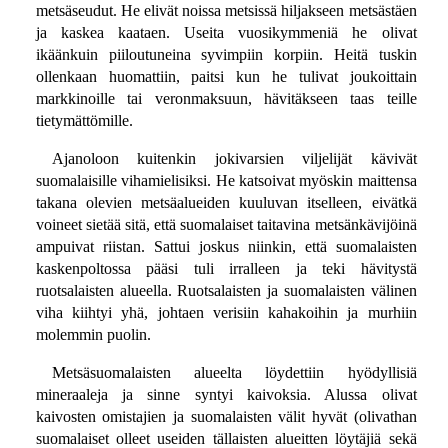
metsäseudut. He elivät noissa metsissä hiljakseen metsästäen
ja kaskea kaataen. Useita vuosikymmeniä he olivat
ikäänkuin piiloutuneina syvimpiin korpiin. Heitä tuskin
ollenkaan huomattiin, paitsi kun he tulivat joukoittain
markkinoille tai veronmaksuun, hävitäkseen taas teille
tietymättömille.
Ajanoloon kuitenkin jokivarsien viljelijät kävivät
suomalaisille vihamielisiksi. He katsoivat myöskin maittensa
takana olevien metsäalueiden kuuluvan itselleen, eivätkä
voineet sietää sitä, että suomalaiset taitavina metsänkävijöinä
ampuivat riistan. Sattui joskus niinkin, että suomalaisten
kaskenpoltossa pääsi tuli irralleen ja teki hävitystä
ruotsalaisten alueella. Ruotsalaisten ja suomalaisten välinen
viha kiihtyi yhä, johtaen verisiin kahakoihin ja murhiin
molemmin puolin.
Metsäsuomalaisten alueelta löydettiin hyödyllisiä
mineraaleja ja sinne syntyi kaivoksia. Alussa olivat
kaivosten omistajien ja suomalaisten välit hyvät (olivathan
suomalaiset olleet useiden tällaisten alueitten löytäjiä sekä