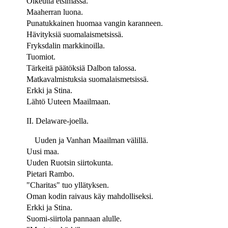
Oikeutta etsimässä.
Maaherran luona.
Punatukkainen huomaa vangin karanneen.
Hävityksiä suomalaismetsissä.
Fryksdalin markkinoilla.
Tuomiot.
Tärkeitä päätöksiä Dalbon talossa.
Matkavalmistuksia suomalaismetsissä.
Erkki ja Stina.
Lähtö Uuteen Maailmaan.
II. Delaware-joella.
Uuden ja Vanhan Maailman välillä.
Uusi maa.
Uuden Ruotsin siirtokunta.
Pietari Rambo.
"Charitas" tuo yllätyksen.
Oman kodin raivaus käy mahdolliseksi.
Erkki ja Stina.
Suomi-siirtola pannaan alulle.