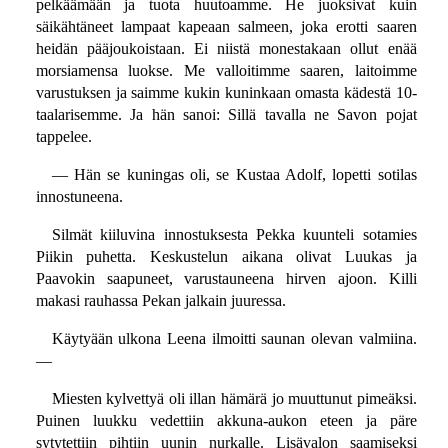
pelkäämään ja tuota huutoamme. He juoksivat kuin
säikähtäneet lampaat kapeaan salmeen, joka erotti saaren
heidän pääjoukoistaan. Ei niistä monestakaan ollut enää
morsiamensa luokse. Me valloitimme saaren, laitoimme
varustuksen ja saimme kukin kuninkaan omasta kädestä 10-
taalarisemme. Ja hän sanoi: Sillä tavalla ne Savon pojat
tappelee.
— Hän se kuningas oli, se Kustaa Adolf, lopetti sotilas
innostuneena.
Silmät kiiluvina innostuksesta Pekka kuunteli sotamies
Piikin puhetta. Keskustelun aikana olivat Luukas ja
Paavokin saapuneet, varustauneena hirven ajoon. Killi
makasi rauhassa Pekan jalkain juuressa.
Käytyään ulkona Leena ilmoitti saunan olevan valmiina.
—
Miesten kylvettyä oli illan hämärä jo muuttunut pimeäksi.
Puinen luukku vedettiin akkuna-aukon eteen ja päre
sytytettiin pihtiin uunin nurkalle. Lisävalon saamiseksi