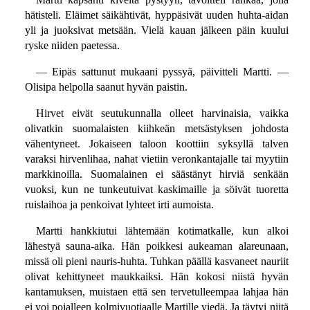
hätisteli. Eläimet säikähtivät, hyppäsivät uuden huhta-aidan
yli ja juoksivat metsään. Vielä kauan jälkeen päin kuului
ryske niiden paetessa.
— Eipäs sattunut mukaani pyssyä, päivitteli Martti. —
Olisipa helpolla saanut hyvän paistin.
Hirvet eivät seutukunnalla olleet harvinaisia, vaikka
olivatkin suomalaisten kiihkeän metsästyksen johdosta
vähentyneet. Jokaiseen taloon koottiin syksyllä talven
varaksi hirvenlihaa, nahat vietiin veronkantajalle tai myytiin
markkinoilla. Suomalainen ei säästänyt hirviä senkään
vuoksi, kun ne tunkeutuivat kaskimaille ja söivät tuoretta
ruislaihoa ja penkoivat lyhteet irti aumoista.
Martti hankkiutui lähtemään kotimatkalle, kun alkoi
lähestyä sauna-aika. Hän poikkesi aukeaman alareunaan,
missä oli pieni nauris-huhta. Tuhkan päällä kasvaneet nauriit
olivat kehittyneet maukkaiksi. Hän kokosi niistä hyvän
kantamuksen, muistaen että sen tervetulleempaa lahjaa hän
ei voi pojalleen kolmivuotiaalle Martille viedä. Ja täytyi niitä