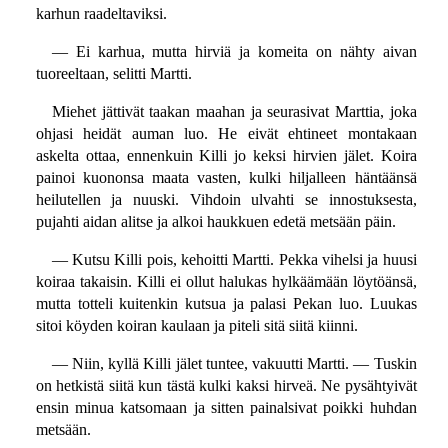
karhun raadeltaviksi.
— Ei karhua, mutta hirviä ja komeita on nähty aivan
tuoreeltaan, selitti Martti.
Miehet jättivät taakan maahan ja seurasivat Marttia, joka
ohjasi heidät auman luo. He eivät ehtineet montakaan
askelta ottaa, ennenkuin Killi jo keksi hirvien jälet. Koira
painoi kuononsa maata vasten, kulki hiljalleen häntäänsä
heilutellen ja nuuski. Vihdoin ulvahti se innostuksesta,
pujahti aidan alitse ja alkoi haukkuen edetä metsään päin.
— Kutsu Killi pois, kehoitti Martti. Pekka vihelsi ja huusi
koiraa takaisin. Killi ei ollut halukas hylkäämään löytöänsä,
mutta totteli kuitenkin kutsua ja palasi Pekan luo. Luukas
sitoi köyden koiran kaulaan ja piteli sitä siitä kiinni.
— Niin, kyllä Killi jälet tuntee, vakuutti Martti. — Tuskin
on hetkistä siitä kun tästä kulki kaksi hirveä. Ne pysähtyivät
ensin minua katsomaan ja sitten painalsivat poikki huhdan
metsään.