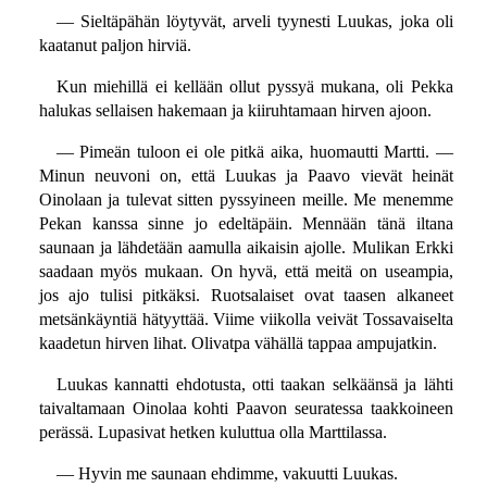
— Sieltäpähän löytyvät, arveli tyynesti Luukas, joka oli
kaatanut paljon hirviä.
Kun miehillä ei kellään ollut pyssyä mukana, oli Pekka
halukas sellaisen hakemaan ja kiiruhtamaan hirven ajoon.
— Pimeän tuloon ei ole pitkä aika, huomautti Martti. —
Minun neuvoni on, että Luukas ja Paavo vievät heinät
Oinolaan ja tulevat sitten pyssyineen meille. Me menemme
Pekan kanssa sinne jo edeltäpäin. Mennään tänä iltana
saunaan ja lähdetään aamulla aikaisin ajolle. Mulikan Erkki
saadaan myös mukaan. On hyvä, että meitä on useampia,
jos ajo tulisi pitkäksi. Ruotsalaiset ovat taasen alkaneet
metsänkäyntiä hätyyttää. Viime viikolla veivät Tossavaiselta
kaadetun hirven lihat. Olivatpa vähällä tappaa ampujatkin.
Luukas kannatti ehdotusta, otti taakan selkäänsä ja lähti
taivaltamaan Oinolaa kohti Paavon seuratessa taakkoineen
perässä. Lupasivat hetken kuluttua olla Marttilassa.
— Hyvin me saunaan ehdimme, vakuutti Luukas.