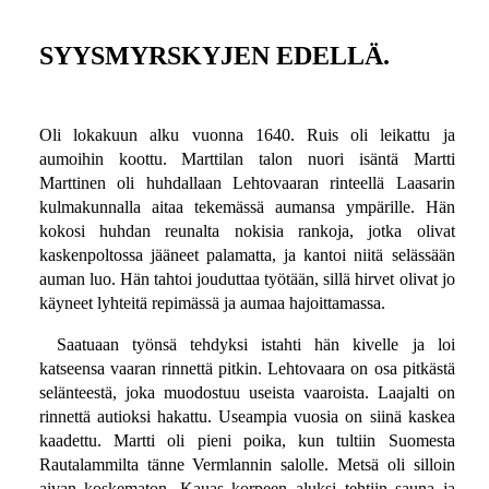
SYYSMYRSKYJEN EDELLÄ.
Oli lokakuun alku vuonna 1640. Ruis oli leikattu ja
aumoihin koottu. Marttilan talon nuori isäntä Martti
Marttinen oli huhdallaan Lehtovaaran rinteellä Laasarin
kulmakunnalla aitaa tekemässä aumansa ympärille. Hän
kokosi huhdan reunalta nokisia rankoja, jotka olivat
kaskenpoltossa jääneet palamatta, ja kantoi niitä selässään
auman luo. Hän tahtoi jouduttaa työtään, sillä hirvet olivat jo
käyneet lyhteitä repimässä ja aumaa hajoittamassa.
Saatuaan työnsä tehdyksi istahti hän kivelle ja loi
katseensa vaaran rinnettä pitkin. Lehtovaara on osa pitkästä
selänteestä, joka muodostuu useista vaaroista. Laajalti on
rinnettä autioksi hakattu. Useampia vuosia on siinä kaskea
kaadettu. Martti oli pieni poika, kun tultiin Suomesta
Rautalammilta tänne Vermlannin salolle. Metsä oli silloin
aivan koskematon. Kauas korpeen aluksi tehtiin sauna ja