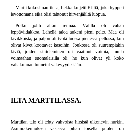
Martti kokosi nauriinsa, Pekka kuljetti Killiä, joka hyppeli
levottomana eikä olisi tahtonut hirvenjäliltä luopua.
Polku johti ahon reunaa. Välillä oli vähän
leppäviidakkoa. Lähellä taloa aukeni pieni pelto. Maa oli
kivikkoista, ja paljon oli työtä tuossa pienessä pellossa, kun
olivat kivet koottavat kasoihin. Joukossa oli suurempiakin
kiviä, joiden siirteleminen oli vaatinut voimia, mutta
voimaahan suomalaisilla oli, he kun olivat yli koko
valtakunnan tunnetut väkevyydestään.
ILTA MARTTILASSA.
Marttilan talo oli tehty vahvoista hirsistä ulkonevin nurkin.
Asuinrakennuksen vastassa pihan toisella puolen oli