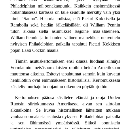
Philadelphian miljoonakaupunki. Kaikkein ensimmäisessä
hollantilaisessa kartassa on tälle seudulle merkitty vain yksi
nimi: "Sauno". Historia todistaa, että Pietari Kokkisella ja
Rambolla sekä heidän jälkeläisillään oli William Pennin
tulon aikana siellä asumukset laajoine maa-alueineen.
William Pennin ja intiaanien välinen mainehikas neuvottelu
nykyisen Philadelphian paikalla tapahtui Pietari Kokkisen
pojan Lassi Cockin maalla.
Tämän asutuskertomuksen ensi osassa luodaan silmäys
Vermlannin metsäsuomalaisten oloihin heidän Amerikkaan
muuttonsa aikoina. Esitetyt tapahtumat samoin kuin kuvatut
henkilötkin ovat enimmäkseen historiallisia. Kertomuksessa
käsitelty murhajuttu nojautuu oikeuden pöytäkirjoihin.
Kertomuksen pääosa käsittelee elämää ja oloja Uuden
Ruotsin siirtokunnassa Amerikassa aivan sen siirtolan
alkuaikoina. Se kuvaa historiallisten lähteitten mukaan
vanhaa suomalaista asutusta nykyisen Philadelphian paikalla
ja sen lähimmässä ympäristössä. Sitkeä ponnistelu