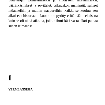
uutistalojen perustamiseksi ja viljelysten raivaamiseksi,
väärinkäsitykset ja sovittelut, taikauskon mainingit, suhteet
intiaaneihin ja muihin naapureihin, kaikki se kuuluu sen
aikuiseen historiaan. Luonto on pyritty esittämään sellaisena
kuin se oli niinä aikoina, jolloin ihmiskäsi vasta alkoi painaa
siihen leimaansa.
I
VERMLANNISSA.