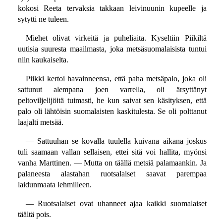
kokosi Reeta tervaksia takkaan leivinuunin kupeelle ja
sytytti ne tuleen.
Miehet olivat virkeitä ja puheliaita. Kyseltiin Piikiltä
uutisia suuresta maailmasta, joka metsäsuomalaisista tuntui
niin kaukaiselta.
Piikki kertoi havainneensa, että paha metsäpalo, joka oli
sattunut alempana joen varrella, oli ärsyttänyt
peltoviljelijöitä tuimasti, he kun saivat sen käsityksen, että
palo oli lähtöisin suomalaisten kaskitulesta. Se oli polttanut
laajalti metsää.
— Sattuuhan se kovalla tuulella kuivana aikana joskus
tuli saamaan vallan sellaisen, ettei sitä voi hallita, myönsi
vanha Marttinen. — Mutta on täällä metsiä palamaankin. Ja
palaneesta alastahan ruotsalaiset saavat parempaa
laidunmaata lehmilleen.
— Ruotsalaiset ovat uhanneet ajaa kaikki suomalaiset
täältä pois.