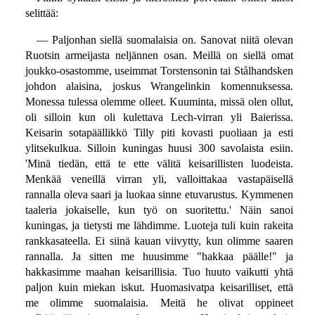
selittää:
— Paljonhan siellä suomalaisia on. Sanovat niitä olevan
Ruotsin armeijasta neljännen osan. Meillä on siellä omat
joukko-osastomme, useimmat Torstensonin tai Stålhandsken
johdon alaisina, joskus Wrangelinkin komennuksessa.
Monessa tulessa olemme olleet. Kuuminta, missä olen ollut,
oli silloin kun oli kulettava Lech-virran yli Baierissa.
Keisarin sotapäällikkö Tilly piti kovasti puoliaan ja esti
ylitsekulkua. Silloin kuningas huusi 300 savolaista esiin.
'Minä tiedän, että te ette välitä keisarillisten luodeista.
Menkää veneillä virran yli, valloittakaa vastapäisellä
rannalla oleva saari ja luokaa sinne etuvarustus. Kymmenen
taaleria jokaiselle, kun työ on suoritettu.' Näin sanoi
kuningas, ja tietysti me lähdimme. Luoteja tuli kuin rakeita
rankkasateella. Ei siinä kauan viivytty, kun olimme saaren
rannalla. Ja sitten me huusimme "hakkaa päälle!" ja
hakkasimme maahan keisarillisia. Tuo huuto vaikutti yhtä
paljon kuin miekan iskut. Huomasivatpa keisarilliset, että
me olimme suomalaisia. Meitä he olivat oppineet