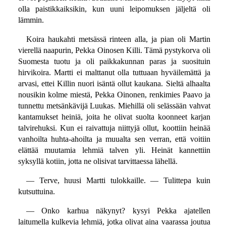
olla paistikkaiksikin, kun uuni leipomuksen jäljeltä oli
lämmin.
Koira haukahti metsässä rinteen alla, ja pian oli Martin
vierellä naapurin, Pekka Oinosen Killi. Tämä pystykorva oli
Suomesta tuotu ja oli paikkakunnan paras ja suosituin
hirvikoira. Martti ei malttanut olla tuttuaan hyväilemättä ja
arvasi, ettei Killin nuori isäntä ollut kaukana. Sieltä alhaalta
nousikin kolme miestä, Pekka Oinonen, renkimies Paavo ja
tunnettu metsänkävijä Luukas. Miehillä oli selässään vahvat
kantamukset heiniä, joita he olivat suolta koonneet karjan
talvirehuksi. Kun ei raivattuja niittyjä ollut, koottiin heinää
vanhoilta huhta-ahoilta ja muualta sen verran, että voitiin
elättää muutamia lehmiä talven yli. Heinät kannettiin
syksyllä kotiin, jotta ne olisivat tarvittaessa lähellä.
— Terve, huusi Martti tulokkaille. — Tulittepa kuin
kutsuttuina.
— Onko karhua näkynyt? kysyi Pekka ajatellen
laitumella kulkevia lehmiä, jotka olivat aina vaarassa joutua