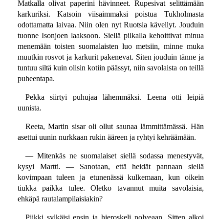
Matkalla olivat paperini hävinneet. Rupesivat selittämään
karkuriksi. Katsoin viisaimmaksi poistua Tukholmasta
odottamatta laivaa. Niin olen nyt Ruotsia kävellyt. Jouduin
tuonne Isonjoen laaksoon. Siellä pilkalla kehoittivat minua
menemään toisten suomalaisten luo metsiin, minne muka
muutkin rosvot ja karkurit pakenevat. Siten jouduin tänne ja
tuntuu siltä kuin olisin kotiin päässyt, niin savolaista on teillä
puheentapa.
Pekka siirtyi puhujaa lähemmäksi. Leena otti leipiä
uunista.
Reeta, Martin sisar oli ollut saunaa lämmittämässä. Hän
asettui uunin nurkkaan rukin ääreen ja ryhtyi kehräämään.
— Mitenkäs ne suomalaiset siellä sodassa menestyvät,
kysyi Martti. — Sanotaan, että heidät pannaan siellä
kovimpaan tuleen ja etunenässä kulkemaan, kun oikein
tiukka paikka tulee. Oletko tavannut muita savolaisia,
ehkäpä rautalampilaisiakin?
Piikki sylkäisi ensin ja hieroskeli polveaan. Sitten alkoi