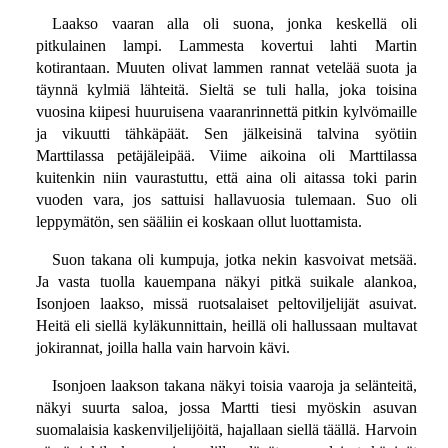
Laakso vaaran alla oli suona, jonka keskellä oli
pitkulainen lampi. Lammesta kovertui lahti Martin
kotirantaan. Muuten olivat lammen rannat vetelää suota ja
täynnä kylmiä lähteitä. Sieltä se tuli halla, joka toisina
vuosina kiipesi huuruisena vaaranrinnettä pitkin kylvömaille
ja vikuutti tähkäpäät. Sen jälkeisinä talvina syötiin
Marttilassa petäjäleipää. Viime aikoina oli Marttilassa
kuitenkin niin vaurastuttu, että aina oli aitassa toki parin
vuoden vara, jos sattuisi hallavuosia tulemaan. Suo oli
leppymätön, sen sääliin ei koskaan ollut luottamista.
Suon takana oli kumpuja, jotka nekin kasvoivat metsää.
Ja vasta tuolla kauempana näkyi pitkä suikale alankoa,
Isonjoen laakso, missä ruotsalaiset peltoviljelijät asuivat.
Heitä eli siellä kyläkunnittain, heillä oli hallussaan multavat
jokirannat, joilla halla vain harvoin kävi.
Isonjoen laakson takana näkyi toisia vaaroja ja selänteitä,
näkyi suurta saloa, jossa Martti tiesi myöskin asuvan
suomalaisia kaskenviljelijöitä, hajallaan siellä täällä. Harvoin