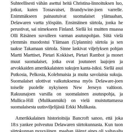
Suhteellisesti vähän asettui heitä Christina-linnoituksen luo,
jotkut, kuten Tossavaiset, Brandywine-joen varrelle.
Enimmäkseen painautuivat suomalaiset ylämaahan,
Delawaren vartta ylöspäin. Ensimäinen siirtola, jonka he
perustivat, sai nimekseen Finland. Siellä loi muitten muassa
Olli Räsänen suvulleen varman asutuspohjan. Siitä vielä
ylemmäs muodostui Ylämaan (Uplannin) siirtola ja sen
taakse Takamaan siirtola. Sinne laskivat viljelyksen pohjan
Martti Marttiset, Pietari Kokkiset, Pietari Rambot ja monet
muut suomalaiset, jotka ovat joutuneet laajojen ja
arvokkaiden amerikkalaisten sukujen kanta-isiksi. Siellä asui
Putkosia, Pelkosia, Kolehmaisia ja muita savolaisia sukuja.
Suomalaiset ulottivat vaikutuksensa myös Delaware-joen
toiselle puolelle nykyiseen New Jerseyn valtioon.
Rakuunajoen varsilla on suomalainen asutuspohja, ja
Mullica-Hill (Mulikanmäki) on vielä muistuttamassa
suomalaisesta uutisviljelijästä Erkki Mulikasta.
Amerikkalainen historioitsija Bancroft sanoo, että joka
18:s yankee polveutuu Delawaren siirtokunnasta. Kun tuon
siirtokunnan pysyväinen, maahan jäänyt aines oli valtavalta