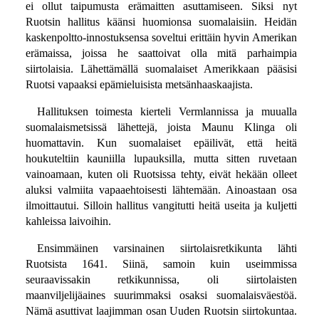
ei ollut taipumusta erämaitten asuttamiseen. Siksi nyt
Ruotsin hallitus käänsi huomionsa suomalaisiin. Heidän
kaskenpoltto-innostuksensa soveltui erittäin hyvin Amerikan
erämaissa, joissa he saattoivat olla mitä parhaimpia
siirtolaisia. Lähettämällä suomalaiset Amerikkaan pääsisi
Ruotsi vapaaksi epämieluisista metsänhaaskaajista.
Hallituksen toimesta kierteli Vermlannissa ja muualla
suomalaismetsissä lähettejä, joista Maunu Klinga oli
huomattavin. Kun suomalaiset epäilivät, että heitä
houkuteltiin kauniilla lupauksilla, mutta sitten ruvetaan
vainoamaan, kuten oli Ruotsissa tehty, eivät hekään olleet
aluksi valmiita vapaaehtoisesti lähtemään. Ainoastaan osa
ilmoittautui. Silloin hallitus vangitutti heitä useita ja kuljetti
kahleissa laivoihin.
Ensimmäinen varsinainen siirtolaisretkikunta lähti
Ruotsista 1641. Siinä, samoin kuin useimmissa
seuraavissakin retkikunnissa, oli siirtolaisten
maanviljelijäaines suurimmaksi osaksi suomalaisväestöä.
Nämä asuttivat laajimman osan Uuden Ruotsin siirtokuntaa.