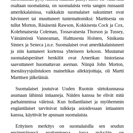
osaltaan suomalaista, on suomalaista verta sangen runsaasti
amerikkalaisissa, vaikkakin suomalaiset sukunimet ovat
hävinneet tai muuttuneet tuntemattomiksi: Marttisesta on
tullut Morton, Räsäsestä Rawson, Kokkisesta Cock ja Cox,
Kolehmaisesta Coleman, Tossavaisesta Thorson ja Tussey,
Väinämöstä Vanneaman, Halttusesta Holsten, Sinikasta
Sinnex ja Seneca j.n.e. Suomalaiset ovat amerikkalaistuneet
ja niin kantaneet kortensa yhteiseen kekoon. Muutamat
suomalaisperäiset henkilöt ovat Amerikan historiassa
saavuttaneet huomattavan aseman. Niinpä John Morton,
itsenäisyysjulistuksen mainehikas allekirjoittaja, oli Martti
Marttisen jälkeläisiä.
Suomalaiset joutuivat Uuden Ruotsin siirtokunnassa
asumaan lähinnä intiaaneja. Näiden kanssa he elivät mitä
parhaimmissa väleissä. Kun hollantilaiset ja myöhemmin
englantilaiset tarvitsivat tulkkeja asioidessaan intiaanien
kanssa, käyttivät he apunaan suomalaisia.
Erityinen merkitys on suomalaisilla sen seudun
ensimmäisessä asuttamisessa, jossa nykyään on