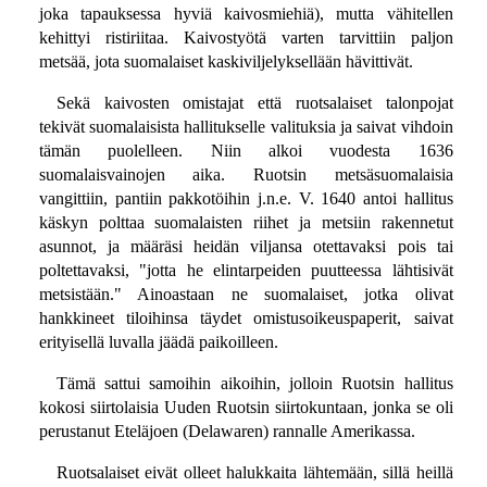
joka tapauksessa hyviä kaivosmiehiä), mutta vähitellen
kehittyi ristiriitaa. Kaivostyötä varten tarvittiin paljon
metsää, jota suomalaiset kaskiviljelyksellään hävittivät.
Sekä kaivosten omistajat että ruotsalaiset talonpojat
tekivät suomalaisista hallitukselle valituksia ja saivat vihdoin
tämän puolelleen. Niin alkoi vuodesta 1636
suomalaisvainojen aika. Ruotsin metsäsuomalaisia
vangittiin, pantiin pakkotöihin j.n.e. V. 1640 antoi hallitus
käskyn polttaa suomalaisten riihet ja metsiin rakennetut
asunnot, ja määräsi heidän viljansa otettavaksi pois tai
poltettavaksi, "jotta he elintarpeiden puutteessa lähtisivät
metsistään." Ainoastaan ne suomalaiset, jotka olivat
hankkineet tiloihinsa täydet omistusoikeuspaperit, saivat
erityisellä luvalla jäädä paikoilleen.
Tämä sattui samoihin aikoihin, jolloin Ruotsin hallitus
kokosi siirtolaisia Uuden Ruotsin siirtokuntaan, jonka se oli
perustanut Eteläjoen (Delawaren) rannalle Amerikassa.
Ruotsalaiset eivät olleet halukkaita lähtemään, sillä heillä