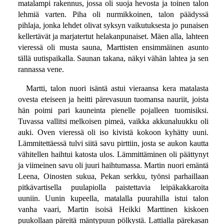
matalampi rakennus, jossa oli suoja hevosta ja toinen talon
lehmiä varten. Piha oli nurmikkoinen, talon päädyssä
pihlaja, jonka lehdet olivat syksyn vaikutuksesta jo punaisen
kellertävät ja marjatertut helakanpunaiset. Mäen alla, lahteen
vieressä oli musta sauna, Marttisten ensimmäinen asunto
tällä uutispaikalla. Saunan takana, näkyi vähän lahtea ja sen
rannassa vene.
Martti, talon nuori isäntä astui vieraansa kera matalasta
ovesta eteiseen ja heitti pärevasuun tuomansa nauriit, joista
hän poimi pari kauneinta pienelle pojalleen tuomisiksi.
Tuvassa vallitsi melkoisen pimeä, vaikka akkunaluukku oli
auki. Oven vieressä oli iso kivistä kokoon kyhätty uuni.
Lämmitettäessä tulvi siitä savu pirttiin, josta se aukon kautta
vähitellen haihtui katosta ulos. Lämmittäminen oli päättynyt
ja viimeinen savu oli juuri haihtumassa. Martin nuori emäntä
Leena, Oinosten sukua, Pekan serkku, työnsi parhaillaan
pitkävartisella puulapiolla paistettavia leipäkakkaroita
uuniin. Uunin kupeella, matalalla puurahilla istui talon
vanha vaari, Martin isoisä Heikki Marttinen kiskoen
puukollaan päreitä mäntypuun pölkystä. Lattialla pärekasan