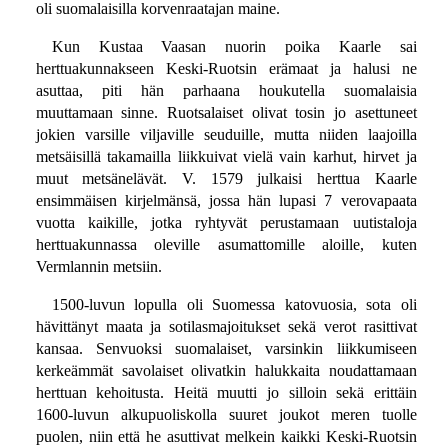
oli suomalaisilla korvenraatajan maine.
Kun Kustaa Vaasan nuorin poika Kaarle sai
herttuakunnakseen Keski-Ruotsin erämaat ja halusi ne
asuttaa, piti hän parhaana houkutella suomalaisia
muuttamaan sinne. Ruotsalaiset olivat tosin jo asettuneet
jokien varsille viljaville seuduille, mutta niiden laajoilla
metsäisillä takamailla liikkuivat vielä vain karhut, hirvet ja
muut metsänelävät. V. 1579 julkaisi herttua Kaarle
ensimmäisen kirjelmänsä, jossa hän lupasi 7 verovapaata
vuotta kaikille, jotka ryhtyvät perustamaan uutistaloja
herttuakunnassa oleville asumattomille aloille, kuten
Vermlannin metsiin.
1500-luvun lopulla oli Suomessa katovuosia, sota oli
hävittänyt maata ja sotilasmajoitukset sekä verot rasittivat
kansaa. Senvuoksi suomalaiset, varsinkin liikkumiseen
kerkeämmät savolaiset olivatkin halukkaita noudattamaan
herttuan kehoitusta. Heitä muutti jo silloin sekä erittäin
1600-luvun alkupuoliskolla suuret joukot meren tuolle
puolen, niin että he asuttivat melkein kaikki Keski-Ruotsin