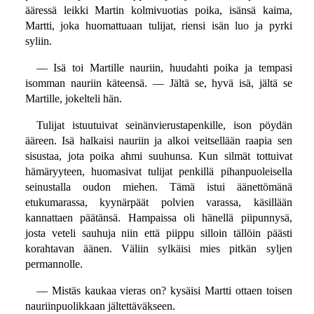
ääressä leikki Martin kolmivuotias poika, isänsä kaima,
Martti, joka huomattuaan tulijat, riensi isän luo ja pyrki
syliin.
— Isä toi Martille nauriin, huudahti poika ja tempasi
isomman nauriin käteensä. — Jältä se, hyvä isä, jältä se
Martille, jokelteli hän.
Tulijat istuutuivat seinänvierustapenkille, ison pöydän
ääreen. Isä halkaisi nauriin ja alkoi veitsellään raapia sen
sisustaa, jota poika ahmi suuhunsa. Kun silmät tottuivat
hämäryyteen, huomasivat tulijat penkillä pihanpuoleisella
seinustalla oudon miehen. Tämä istui äänettömänä
etukumarassa, kyynärpäät polvien varassa, käsillään
kannattaen päätänsä. Hampaissa oli hänellä piipunnysä,
josta veteli sauhuja niin että piippu silloin tällöin päästi
korahtavan äänen. Väliin sylkäisi mies pitkän syljen
permannolle.
— Mistäs kaukaa vieras on? kysäisi Martti ottaen toisen
nauriinpuolikkaan jältettäväkseen.