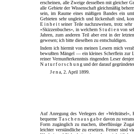
erscheinen, alle Zweige desselben mit gleicher G
alle Gebiete der Wissenschaft gleichmäßig beherr
sein, im Raume eines mäßigen Bandes ein umfa
Gebieten sehr ungleich und lückenhaft sind, ko
Einheit
seiner Teile nachzuweisen, trotz sehr
»Skizzenbuches«, in welchem
Studien
von seh
Jahren, zum anderen Teil aber erst in der letzt
gewesen; ich bitte dieselben zu entschuldigen.
Indem ich hiermit von meinen Lesern mich verab
bewußten Mängel — ein kleines Scherflein zur 
reiner Vernunfterkenntnis ringenden Leser denj
Naturforschung
und der darauf gegründet
Jena
, 2. April 1899.
Auf Anregung des Verlegers der »Welträtsel«,
bequeme
Taschenausgabe
davon zu veranst
Form zugänglich zu machen, überflüssige Zuga
leichter verständliche zu ersetzen. Ferner sind v