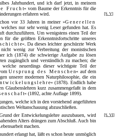
albes Jahrhundert, und ich darf jetzt, in meinem
fe Frucht
« vom Baume der Erkenntnis für die
änderungen erfahren wird.
[S. V]
schon vor 33 Jahren in meiner »
Generellen
, welches nur sehr wenig Leser gefunden hat. Es
aft durchzuführen. Um wenigstens einen Teil der
für die größten Erkenntnisfortschritte unseres
schichte
«. Da dieses leichter geschürzte Werk
 nicht wenig zur Verbreitung der monistischen
her ich (1874) die schwierige Aufgabe zu lösen
ten zugänglich und verständlich zu machen; die
, welche neuerdings dieser wichtigste Teil der
s vom
Ursprung des Menschen
« auf dem
agen unserer modernen Naturphilosophie, die ein
ntwickelungslehre
« (1878). Endlich habe
nden Glaubenslehren kurz zusammengefaßt in dem
senschaft
« (1892, achte Auflage 1899).
ungen, welche ich in den vorstehend angeführten
istischen Weltanschauung abzuschließen.
Grund der Entwickelungslehre auszubauen, wird
[S. VI]
nnahenden Alters drängen zum Abschluß. Auch bin
Lebensarbeit machen.
undert erlangt hat, läßt es schon heute unmöglich