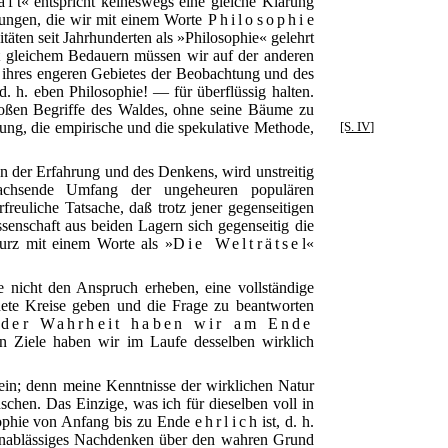
aft
« entspricht keineswegs eine gleiche Klärung
nungen, die wir mit einem Worte
Philosophie
täten seit Jahrhunderten als »Philosophie« gelehrt
it gleichem Bedauern müssen wir auf der anderen
ge ihres engeren Gebietes der Beobachtung und des
 h. eben Philosophie! — für überflüssig halten.
oßen Begriffe des Waldes, ohne seine Bäume zu
ng, die empirische und die spekulative Methode,
[S. IV]
n der Erfahrung und des Denkens, wird unstreitig
achsende Umfang der ungeheuren populären
freuliche Tatsache, daß trotz jener gegenseitigen
nschaft aus beiden Lagern sich gegenseitig die
urz mit einem Worte als »
Die Welträtsel
«
e nicht den Anspruch erheben, eine vollständige
dete Kreise geben und die Frage zu beantworten
 der Wahrheit haben wir am Ende
n Ziele haben wir im Laufe desselben wirklich
sein; denn meine Kenntnisse der wirklichen Natur
chen. Das Einzige, was ich für dieselben voll in
sophie von Anfang bis zu Ende
ehrlich
ist, d. h.
h unablässiges Nachdenken über den wahren Grund