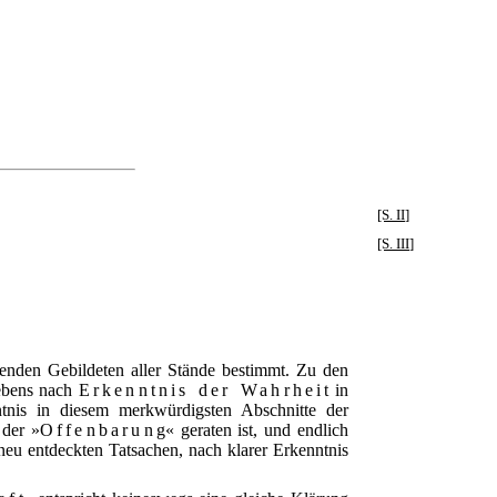
[S. II]
[S. III]
henden Gebildeten aller Stände bestimmt. Zu den
rebens nach
Erkenntnis der Wahrheit
in
nntnis in diesem merkwürdigsten Abschnitte der
 der »
Offenbarung
« geraten ist, und endlich
neu entdeckten Tatsachen, nach klarer Erkenntnis