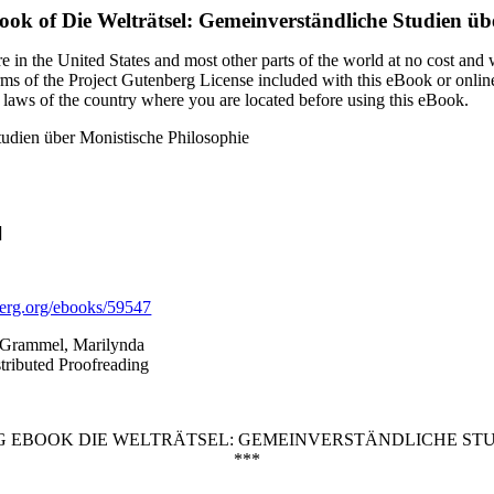
Book of
Die Welträtsel: Gemeinverständliche Studien üb
 in the United States and most other parts of the world at no cost and
terms of the Project Gutenberg License included with this eBook or onlin
e laws of the country where you are located before using this eBook.
tudien über Monistische Philosophie
]
rg.org/ebooks/59547
s Grammel, Marilynda
stributed Proofreading
RG EBOOK DIE WELTRÄTSEL: GEMEINVERSTÄNDLICHE STU
***