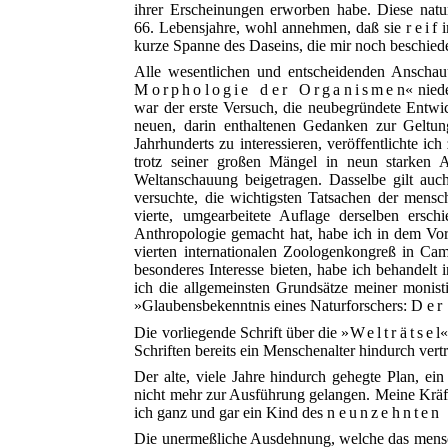
ihrer Erscheinungen erworben habe. Diese naturp
66. Lebensjahre, wohl annehmen, daß sie
reif
i
kurze Spanne des Daseins,
die mir noch beschied
Alle wesentlichen und entscheidenden Anschau
Morphologie der Organismen
« nied
war der erste Versuch, die neubegründete Entwi
neuen, darin enthaltenen Gedanken zur Geltung
Jahrhunderts zu interessieren, veröffentlichte ic
trotz seiner großen Mängel in neun starken A
Weltanschauung beigetragen. Dasselbe gilt au
versuchte, die wichtigsten Tatsachen der mens
vierte, umgearbeitete Auflage derselben ersch
Anthropologie gemacht hat, habe ich in dem Vo
vierten internationalen Zoologenkongreß in Cam
besonderes Interesse bieten, habe ich behandel
ich die allgemeinsten Grundsätze meiner monis
»Glaubensbekenntnis eines Naturforschers:
Der
Die vorliegende Schrift über die »
Welträtsel
«
Schriften bereits ein Menschenalter hindurch ve
Der alte, viele Jahre hindurch gehegte Plan, ein
nicht mehr zur Ausführung gelangen. Meine Kräf
ich ganz und gar ein Kind des
neunzehnten 
Die unermeßliche Ausdehnung, welche das menschli