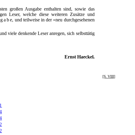
sten großen Ausgabe enthalten sind, sowie das
igen Leser, welche diese weiteren Zusätze und
sgabe
, und teilweise in der »neu durchgesehenen
nd viele denkende Leser anregen, sich selbsttätig
Ernst Haeckel.
[S. VIII]
1
4
4
2
2