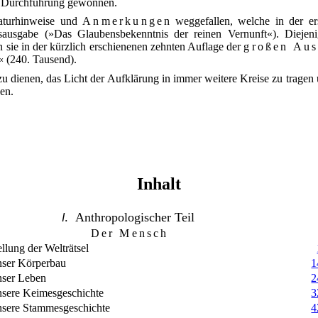
her Durchführung gewonnen.
raturhinweise und
Anmerkungen
weggefallen, welche in der er
ausgabe (»Das Glaubensbekenntnis der reinen Vernunft«). Diejen
 sie in der kürzlich erschienenen zehnten Auflage der
großen Au
« (240. Tausend).
u dienen, das Licht der Aufklärung in immer weitere Kreise zu tragen u
gen.
Inhalt
. Anthropologischer Teil
I
Der Mensch
ellung der Welträtsel
ser Körperbau
1
ser Leben
2
sere Keimesgeschichte
3
sere Stammesgeschichte
4