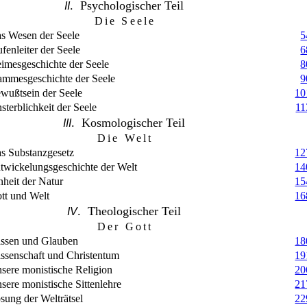
. Psychologischer Teil
II
Die Seele
s Wesen der Seele
5
ufenleiter der Seele
6
imesgeschichte der Seele
8
ammesgeschichte der Seele
9
wußtsein der Seele
10
sterblichkeit der Seele
11
. Kosmologischer Teil
III
Die Welt
s Substanzgesetz
12
twickelungsgeschichte der Welt
14
nheit der Natur
15
tt und Welt
16
. Theologischer Teil
IV
Der Gott
ssen und Glauben
18
ssenschaft und Christentum
19
sere monistische Religion
20
sere monistische Sittenlehre
21
sung der Welträtsel
22