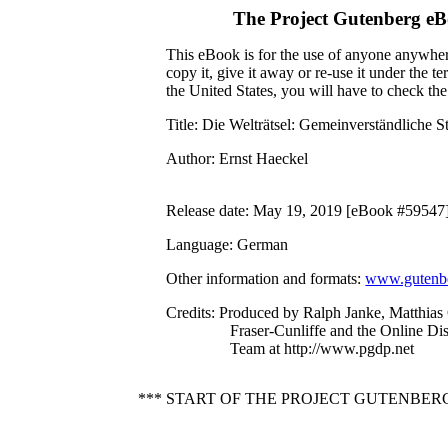
The Project Gutenberg e
This eBook is for the use of anyone anywhere
copy it, give it away or re-use it under the 
the United States, you will have to check th
Title
: Die Welträtsel: Gemeinverständliche S
Author
: Ernst Haeckel
Release date
: May 19, 2019 [eBook #59547
Language
: German
Other information and formats
:
www.gutenbe
Credits
: Produced by Ralph Janke, Matthia
Fraser-Cunliffe and the Online Di
Team at http://www.pgdp.net
*** START OF THE PROJECT GUTENBE