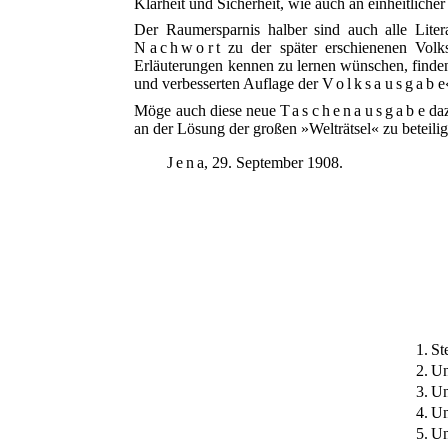
Klarheit und Sicherheit, wie auch an einheitlic
Der Raumersparnis halber sind auch alle Lite
Nachwort
zu der später erschienenen Volks
Erläuterungen kennen zu lernen wünschen, finden
und verbesserten Auflage der
Volksausgabe
Möge auch diese neue
Taschenausgabe
daz
an der Lösung der großen »Welträtsel« zu beteili
Jena
, 29. September 1908.
1.
St
2.
Un
3.
Un
4.
Un
5.
Un