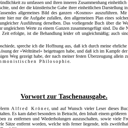
ründlichkeit zu umfassen und ihren inneren Zusammenhang einheitlich d
schte, und der die künstlerische Gabe ihrer einheitlichen Darstellung
ssendes allgemeines Bild des ganzen »Kosmos« auszuführen. Mir s
nnte hier nur die Aufgabe zufallen, den allgemeinen Plan eines solch
 ungleicher Ausführung derselben. Das vorliegende Buch über die Wel
r ungleichem Werte zu einem Ganzen zusammengefügt sind. Da die Nie
en Zeit erfolgte, ist die Behandlung leider oft ungleichmäßig; auch 
schiede, spreche ich die Hoffnung aus, daß ich durch meine ehrliche 
Lösung der »Welträtsel« beigetragen habe, und daß ich im Kampfe d
enigen Weg gezeigt habe, der nach meiner festen Überzeugung allein 
en
monistischen Philosophie
.
Vorwort zur Taschenausgabe.
 Herrn
Alfred Kröner
, und auf Wunsch vieler Leser dieses Buc
alten. Es kam dabei besonders in Betracht, den Inhalt einem größeren K
ben zu entfernen und Wiederholungen auszuschalten, sowie viele F
iele Sätze entfernt worden, welche teils ferner liegende, teils zweife