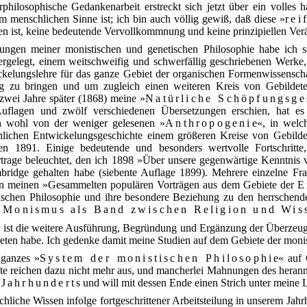
hilosophische Gedankenarbeit erstreckt sich jetzt über ein volles h
m menschlichen Sinne ist; ich bin auch völlig gewiß, daß diese »
rei
en ist, keine bedeutende Vervollkommnung und keine prinzipiellen Ver
ungen meiner monistischen und genetischen Philosophie habe ich 
ergelegt, einem weitschweifig und schwerfällig geschriebenen Werke
ckelungslehre für das ganze Gebiet der organischen Formenwissensch
 zu bringen und um zugleich einen weiteren Kreis von Gebildeten 
h zwei Jahre später (1868) meine »
Natürliche Schöpfungsge
uflagen und zwölf verschiedenen Übersetzungen erschien, hat es
ch wohl von der weniger gelesenen »
Anthropogenie
«, in welc
chlichen Entwickelungsgeschichte einem größeren Kreise von Gebilde
ien 1891. Einige bedeutende und besonders wertvolle Fortschritte
rtrage beleuchtet, den ich 1898 »Über unsere gegenwärtige Kenntni
bridge gehalten habe (siebente Auflage 1899). Mehrere einzelne Fr
t in meinen »Gesammelten populären Vorträgen aus dem Gebiete der
E
tischen Philosophie und ihre besondere Beziehung zu den herrsche
 Monismus als Band zwischen Religion und Wis
 ist die weitere Ausführung, Begründung und Ergänzung der Überzeug
rtreten habe. Ich gedenke damit meine Studien auf dem Gebiete der mon
 ganzes »
System der monistischen Philosophie
« auf 
te reichen dazu nicht mehr aus, und mancherlei Mahnungen des hera
Jahrhunderts
und will mit dessen Ende einen Strich unter meine 
che Wissen infolge fortgeschrittener Arbeitsteilung in unserem Jahrh