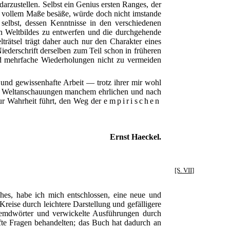
arzustellen. Selbst ein Genius ersten Ranges, der
 in vollem Maße besäße, würde doch nicht imstande
elbst, dessen Kenntnisse in den verschiedenen
en Weltbildes zu entwerfen und die durchgehende
trätsel trägt daher auch nur den Charakter eines
derschrift derselben zum Teil schon in früheren
sind mehrfache Wiederholungen nicht zu vermeiden
und gewissenhafte Arbeit — trotz ihrer mir wohl
er Weltanschauungen manchem ehrlichen und nach
zur Wahrheit führt, den Weg der
empirischen
Ernst Haeckel.
[S. VII]
hes, habe ich mich entschlossen, eine neue und
reise durch leichtere Darstellung und gefälligere
remdwörter und verwickelte Ausführungen durch
lhafte Fragen behandelten; das Buch hat dadurch an