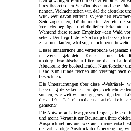
Den gewaltigen Fortschritten der empirischen K
ihres theoretischen Verständnisses und jene hö
nennen. Vielmehr sehen wir, daß die abstrakte und
wird, weit davon entfernt ist, jene neu erworb
Seite zugestehen, daß die meisten Vertreter der 
Versuchs begnügen und die tiefere Erkenntnis d
Während diese reinen Empiriker »den Wald vor
sehen.
Der Begriff der »
Naturphilosophi
zusammenlaufen, wird sogar noch heute in weite
Dieser unnatürliche und verderbliche Gegensatz 
in weiten gebildeten Kreisen immer lebh
»naturphilosophischen« Literatur, die im Laufe d
Abneigung der beobachtenden Naturforscher und
Hand zum Bunde reichen und vereinigt nach de
bezeichnen.
Die Untersuchungen über diese »Welträtsel«, we
Lösung
derselben zu bringen; vielmehr sollen
suchen, wie weit wir uns gegenwärtig deren L
des 19. Jahrhunderts wirklich er
gemacht?
Die Antwort auf diese großen Fragen, die ich h
und meine Vernunft zur Beurteilung ihres objekt
Anspruch nehme, und was auch meine entschiede
der vollständige Ausdruck der Überzeugung, wel