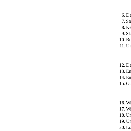
6.
Da
7.
St
8.
Ke
9.
St
10.
Be
11.
Un
12.
Da
13.
En
14.
Ei
15.
Go
16.
Wi
17.
Wi
18.
Un
19.
Un
20.
Lö