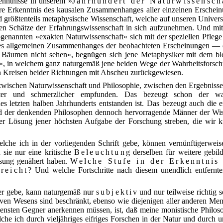
enntnisse in unserem »
Jahrhundert der Naturwissensch
here Erkenntnis des kausalen Zusammenhanges aller einzelnen Erschei
 größtenteils metaphysische Wissenschaft, welche auf unseren Universi
enen Schätze der Erfahrungswissenschaft in sich aufzunehmen. Und m
sogenannten »exakten Naturwissenschaft« sich mit der speziellen Pfle
es allgemeinen Zusammenhanges der beobachteten Erscheinungen — d.
 Bäumen nicht sehen«, begnügen sich jene Metaphysiker mit dem bl
e
«, in welchem ganz naturgemäß jene beiden Wege der Wahrheitsforschu
n Kreisen beider Richtungen mit Abscheu zurückgewiesen.
zwischen Naturwissenschaft und Philosophie, zwischen den Ergebnisse
after und schmerzlicher empfunden. Das bezeugt schon der w
es letzten halben Jahrhunderts entstanden ist. Das bezeugt auch die er
 der denkenden Philosophen dennoch hervorragende Männer der Wisse
r Lösung jener höchsten Aufgabe der Forschung streben, die wir k
lche ich in der vorliegenden Schrift gebe, können vernünftigerweis
 sie nur eine kritische
Beleuchtung
derselben für weitere gebil
ösung genähert haben.
Welche Stufe in der Erkenntnis
reicht?
Und welche Fortschritte nach diesem unendlich entfernte
ier gebe, kann naturgemäß nur
subjektiv
und nur teilweise richtig 
iven Wesens sind beschränkt, ebenso wie diejenigen aller anderen Mens
nsten Gegner anerkennen müssen, ist, daß meine monistische Philo
che ich durch vieljähriges eifriges Forschen in der Natur und durc