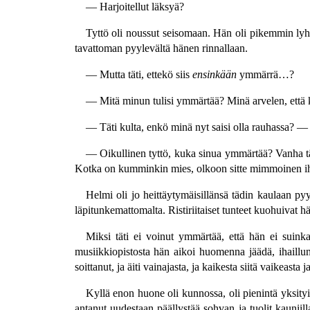
— Harjoitellut läksyä?
Tyttö oli noussut seisomaan. Hän oli pikemmin lyhy
tavattoman pyylevältä hänen rinnallaan.
— Mutta täti, ettekö siis
ensinkään
ymmärrä…?
— Mitä minun tulisi ymmärtää? Minä arvelen, että k
— Täti kulta, enkö minä nyt saisi olla rauhassa? —
— Oikullinen tyttö, kuka sinua ymmärtää? Vanha tätis
Kotka on kumminkin mies, olkoon sitte mimmoinen ih
Helmi oli jo heittäytymäisillänsä tädin kaulaan py
läpitunkemattomalta. Ristiriitaiset tunteet kuohuivat 
Miksi täti ei voinut ymmärtää, että hän ei suink
musiikkiopistosta hän aikoi huomenna jäädä, ihaillun 
soittanut, ja äiti vainajasta, ja kaikesta siitä vaikeas
Kyllä enon huone oli kunnossa, oli pienintä yksity
antanut uudestaan päällystää sohvan ja tuolit kauniil