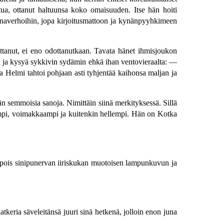
ltua, ottanut haltuunsa koko omaisuuden. Itse hän hoiti
kkunaverhoihin, jopa kirjoitusmattoon ja kynänpyyhkimeen
ittanut, ei eno odottanutkaan. Tavata hänet ihmisjoukon
a ja kysyä sykkivin sydämin ehkä ihan ventovieraalta: —
Helmi tahtoi pohjaan asti tyhjentää kaihonsa maljan ja
ään semmoisia sanoja. Nimittäin siinä merkityksessä. Sillä
ävämpi, voimakkaampi ja kuitenkin hellempi. Hän on Kotka
ti pois sinipunervan iiriskukan muotoisen lampunkuvun ja
katkeria säveleitänsä juuri sinä hetkenä, jolloin enon juna