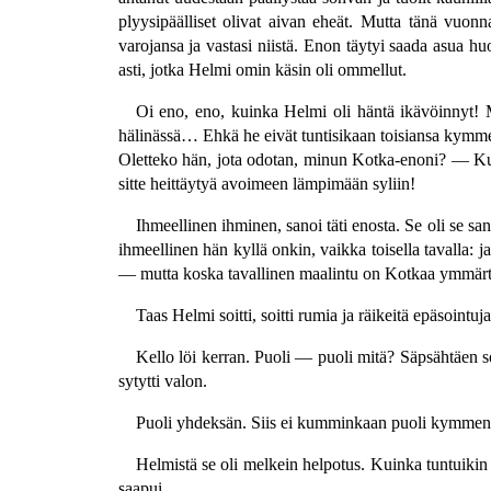
plyysipäälliset olivat aivan eheät. Mutta tänä vuonn
varojansa ja vastasi niistä. Enon täytyi saada asua h
asti, jotka Helmi omin käsin oli ommellut.
Oi eno, eno, kuinka Helmi oli häntä ikävöinnyt! M
hälinässä… Ehkä he eivät tuntisikaan toisiansa kymme
Oletteko hän, jota odotan, minun Kotka-enoni? — Kuk
sitte heittäytyä avoimeen lämpimään syliin!
Ihmeellinen ihminen, sanoi täti enosta. Se oli se s
ihmeellinen hän kyllä onkin, vaikka toisella tavalla:
— mutta koska tavallinen maalintu on Kotkaa ymmär
Taas Helmi soitti, soitti rumia ja räikeitä epäsointuj
Kello löi kerran. Puoli — puoli mitä? Säpsähtäen s
sytytti valon.
Puoli yhdeksän. Siis ei kumminkaan puoli kymmenen. 
Helmistä se oli melkein helpotus. Kuinka tuntuikin ku
saapui.