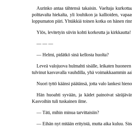
Aurinko antaa tähtensä takaisin. Vaeltaja kurkot
polttavalta hiekalta, yli louhikon ja kallioiden, va
loppumaton piiri. Yhtäkkiä toinen kotka on hänen rinna
Ylös, levitetyin siivin kohti korkeutta ja kirkkautta!
— — —
— Helmi, pidätkö sinä kellosta huolta?
Leveä valojuova hulmahti sisälle, leikaten huoneen
tulvinut kasvavalla vauhdilla, yhä voimakkaammin aal
Nuori tyttö käänsi päätänsä, jotta valo lankesi hieno
Hän huoahti syvään, ja kädet painoivat säräjävä
Kasvoihin tuli tuskainen ilme.
— Täti, mihin minua tarvittaisiin?
— Eihän nyt mitään erityistä, mutta aika kuluu. Sinä 