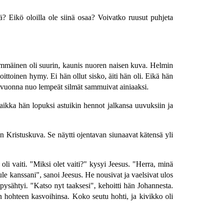
ä? Eikö oloilla ole siinä osaa? Voivatko ruusut puhjeta
kimmäinen oli suurin, kaunis nuoren naisen kuva. Helmin
toinen hymy. Ei hän ollut sisko, äiti hän oli. Eikä hän
 vuonna nuo lempeät silmät sammuivat ainiaaksi.
vaikka hän lopuksi astuikin hennot jalkansa uuvuksiin ja
 Kristuskuva. Se näytti ojentavan siunaavat kätensä yli
oli vaiti. "Miksi olet vaiti?" kysyi Jeesus. "Herra, minä
ule kanssani", sanoi Jeesus. He nousivat ja vaelsivat ulos
 pysähtyi. "Katso nyt taaksesi", kehoitti hän Johannesta.
n hohteen kasvoihinsa. Koko seutu hohti, ja kivikko oli