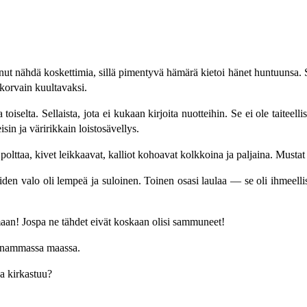
oinut nähdä koskettimia, sillä pimentyvä hämärä kietoi hänet huntuunsa. S
 korvain kuultavaksi.
toiselta. Sellaista, jota ei kukaan kirjoita nuotteihin. Se ei ole taiteelli
in ja väririkkain loistosävellys.
 polttaa, kivet leikkaavat, kalliot kohoavat kolkkoina ja paljaina. Must
oiden valo oli lempeä ja suloinen. Toinen osasi laulaa — se oli ihmeel
maan! Jospa ne tähdet eivät koskaan olisi sammuneet!
hanammassa maassa.
a kirkastuu?