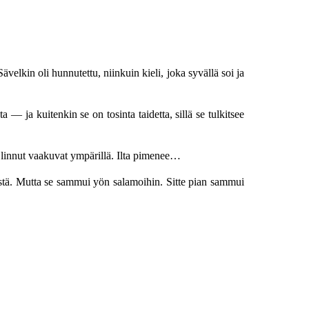
ävelkin oli hunnutettu, niinkuin kieli, joka syvällä soi ja
sta — ja kuitenkin se on tosinta taidetta, sillä se tulkitsee
at linnut vaakuvat ympärillä. Ilta pimenee…
listä. Mutta se sammui yön salamoihin. Sitte pian sammui