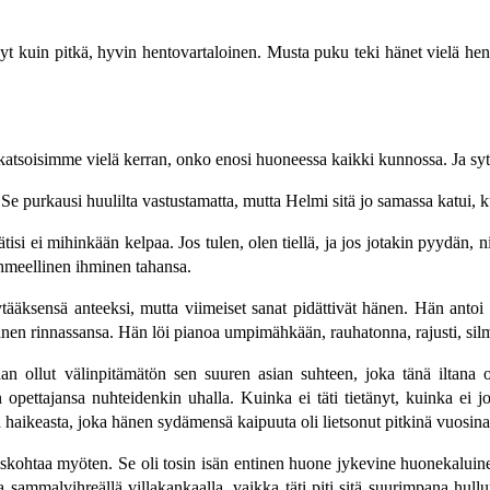
t kuin pitkä, hyvin hentovartaloinen. Musta puku teki hänet vielä henno
atsoisimme vielä kerran, onko enosi huoneessa kaikki kunnossa. Ja syt
 Se purkausi huulilta vastustamatta, mutta Helmi sitä jo samassa katui,
i ei mihinkään kelpaa. Jos tulen, olen tiellä, ja jos jotakin pyydän, ni
meellinen ihminen tahansa.
ytääksensä anteeksi, mutta viimeiset sanat pidättivät hänen. Hän antoi 
hänen rinnassansa. Hän löi pianoa umpimähkään, rauhatonna, rajusti, sil
aan ollut välinpitämätön sen suuren asian suhteen, joka tänä iltana 
opettajansa nuhteidenkin uhalla. Kuinka ei täti tietänyt, kuinka ei j
ta ja haikeasta, joka hänen sydämensä kaipuuta oli lietsonut pitkinä vuosi
iskohtaa myöten. Se oli tosin isän entinen huone jykevine huonekaluinee
la sammalvihreällä villakankaalla, vaikka täti piti sitä suurimpana hul