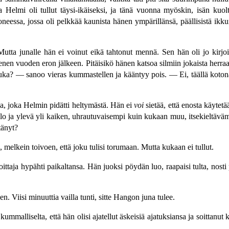
a Helmi oli tullut täysi-ikäiseksi, ja tänä vuonna myöskin, isän kuo
uoneessa, jossa oli pelkkää kaunista hänen ympärillänsä, päällisistä i
utta junalle hän ei voinut eikä tahtonut mennä. Sen hän oli jo kirjo
nen vuoden eron jälkeen. Pitäisikö hänen katsoa silmiin jokaista herra
a? — sanoo vieras kummastellen ja kääntyy pois. — Ei, täällä kotona 
ana, joka Helmin pidätti heltymästä. Hän ei
voi
sietää, että enosta käytet
 jalo ja ylevä yli kaiken, uhrautuvaisempi kuin kukaan muu, itsekielt
tänyt?
a, melkein toivoen, että joku tulisi torumaan. Mutta kukaan ei tullut.
oittaja hypähti paikaltansa. Hän juoksi pöydän luo, raapaisi tulta, nos
Viisi minuuttia vailla tunti, sitte Hangon juna tulee.
mmalliselta, että hän olisi ajatellut äskeisiä ajatuksiansa ja soittanut 