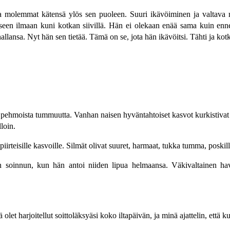
taa molemmat kätensä ylös sen puoleen. Suuri ikävöiminen ja valtava
paaseen ilmaan kuni kotkan siivillä. Hän ei olekaan enää sama kuin en
llansa. Nyt hän sen tietää. Tämä on se, jota hän ikävöitsi. Tähti ja kot
 pehmoista tummuutta. Vanhan naisen hyväntahtoiset kasvot kurkistivat o
loin.
piirteisille kasvoille. Silmät olivat suuret, harmaat, tukka tumma, poski
n soinnun, kun hän antoi niiden lipua helmaansa. Väkivaltainen hav
olet harjoitellut soittoläksyäsi koko iltapäivän, ja minä ajattelin, että