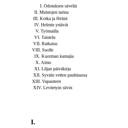
I. Odotuksen säveliä
II. Muistojen tarina
III. Kotka ja Helmi
IV. Helmin ystävät
V. Työmailla
VI. Taistelu
VII. Ratkaisu
VIII. Suolle
IX. Kuorman kantajia
X. Aimo
XI. Liljan päiväkirja
XII. Syväin vetten pauhinassa
XIII. Vapauteen
XIV. Levitetyin siivin
I.