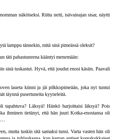
mman näköiseksi. Riitta neiti, isävainajan sisar, näytti
ytä lamppu tännekin, mitä sinä pimeässä oleksit?
 kun täti pahastuneena kääntyi menemään:
in sinä tuskastut. Hyvä, että joudut enosi käsiin. Paavali
oven laueta kiinni ja jäi pilkkopimeään, joka nyt tuntui
mät täynnä pusertuneita kyyneleitä.
oli tapahtuva? Läksyä! Hänkö harjoittaisi läksyä? Pois
oka ihminen tietänyt, että hän juuri Kotka-enostansa oli
na…
n, mutta tuskin sitä samaksi tunsi. Varta vasten hän oli
luutena ja tuhlauksena, kun kerran entiset koreakukkaiset