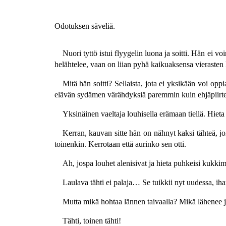
Odotuksen säveliä.
Nuori tyttö istui flyygelin luona ja soitti. Hän ei v
helähtelee, vaan on liian pyhä kaikuaksensa vierasten
Mitä hän soitti? Sellaista, jota ei yksikään voi oppia 
elävän sydämen värähdyksiä paremmin kuin ehjäpiirteis
Yksinäinen vaeltaja louhisella erämaan tiellä. Hieta
Kerran, kauvan sitte hän on nähnyt kaksi tähteä, j
toinenkin. Kerrotaan että aurinko sen otti.
Ah, jospa louhet alenisivat ja hieta puhkeisi kukki
Laulava tähti ei palaja… Se tuikkii nyt uudessa, i
Mutta mikä hohtaa lännen taivaalla? Mikä lähenee j
Tähti, toinen tähti!