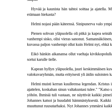
Hyvää ja kaunista hän tahtoi soittaa ja ajatella. 
erämaan hiekasta?
Helmi nojasi pään käteensä. Sinipunerva valo ympä
Pienen sohvan yläpuolella oli pitkä ja kapea seinä
vanhempi sisko, olisi vieras sanonut. Samannäköinen,
kuvassa paljon vanhempi ollut kuin Helmi nyt, ehkä k
Eikö hänkin aikanansa ollut vaeltaja kivikkopolull
sortui karulle tielle.
Kapean hyllyn yläpuolella, juuri keskimmäisen kuva
valokuvaryhmän, mutta erityisesti yli äidin suloisten k
Helmi muisti kerran kuulleensa legendan. Kristus is
ajattelen, koskahan sinun valtakuntasi tulee." "Katso 
yöhön. Ihmisiä tuli vastaan, ne näyttivät kaikki pimei
Johannes katsoi ja huudahti hämmästyksestä. Kaikki i
muuttunut ruusutarhaksi. Nyt Johannes ymmärsi kaikki