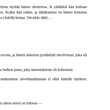
 riemu täyttää hänen olentonsa. Ja yhtäkkiä hän kohoaa
nen. Kotka hän onkin, ja tähtikaarros on hänen lentonsa
ka yhdellä kertaa. Siivekäs tähti…
vesta, ja hänen äänensä pysähdytti sävelvirran, joka oli
lla hetken puna, joka innostuksesta oli kohonnut.
auttaminen sävelmaailmoista ei ollut hänelle mieleen.
 kun ainoa enosi on tulossa —