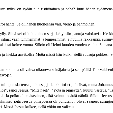
Mutta miksi on sydän niin ristiriitainen ja paha? Juuri hänen sydämens
röi häntä. Se oli hänen huoneensa väri, vieno ja pehmoinen.
hylly. Siinä seisoi kokonainen sarja kehyksiin pantuja valokuvia. Kes
 silmät vaan tummemmat ja lempeämmät ja huulilla rakkaampi, surunvoit
aksi tai kolme vuotta. Silloin oli Helmi kuuden vuoden vanha. Samana
a ja hiekka-aavikolla? Mutta missä hän kulki, siellä ruusuja puhkesi, 
n kohdalla oli vahva ulkoneva seinäjalusta ja sen päällä Thorvaldsenin
asvojen.
tui opetuslastensa joukossa, ja kaikki toiset puhelivat, mutta Johannes 
ulos", sanoi Jeesus. "Mitä näet?" "Yötä ja pimeyttä", kuului vastaus. "T
ltä. Ja polku oli epätasainen, eikä voinut määrää nähdä. Silloin Jeesus
hmiset, joita Jeesus pimeydessä oli puhutellut, olivat saaneet auringo
. Missä Jeesus kulkee, siellä yökin on valkeus.