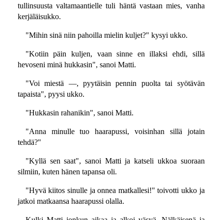
tullinsuusta valtamaantielle tuli häntä vastaan mies, vanha
kerjäläisukko.
"Mihin sinä niin pahoilla mielin kuljet?" kysyi ukko.
"Kotiin päin kuljen, vaan sinne en illaksi ehdi, sillä
hevoseni minä hukkasin", sanoi Matti.
"Voi miestä —, pyytäisin pennin puolta tai syötävän
tapaista", pyysi ukko.
"Hukkasin rahanikin", sanoi Matti.
"Anna minulle tuo haarapussi, voisinhan sillä jotain
tehdä?"
"Kyllä sen saat", sanoi Matti ja katseli ukkoa suoraan
silmiin, kuten hänen tapansa oli.
"Hyvä kiitos sinulle ja onnea matkallesi!" toivotti ukko ja
jatkoi matkaansa haarapussi olalla.
Kulki Matti jonkun aikaa ja alkoi väsyä. Nälkäisenä ja