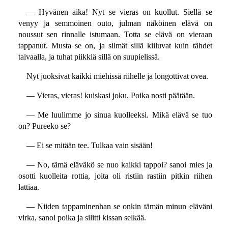
— Hyvänen aika! Nyt se vieras on kuollut. Siellä se
venyy ja semmoinen outo, julman näköinen elävä on
noussut sen rinnalle istumaan. Totta se elävä on vieraan
tappanut. Musta se on, ja silmät sillä kiiluvat kuin tähdet
taivaalla, ja tuhat piikkiä sillä on suupielissä.
Nyt juoksivat kaikki miehissä riihelle ja longottivat ovea.
— Vieras, vieras! kuiskasi joku. Poika nosti päätään.
— Me luulimme jo sinua kuolleeksi. Mikä elävä se tuo
on? Pureeko se?
— Ei se mitään tee. Tulkaa vain sisään!
— No, tämä eläväkö se nuo kaikki tappoi? sanoi mies ja
osotti kuolleita rottia, joita oli ristiin rastiin pitkin riihen
lattiaa.
— Niiden tappaminenhan se onkin tämän minun eläväni
virka, sanoi poika ja silitti kissan selkää.