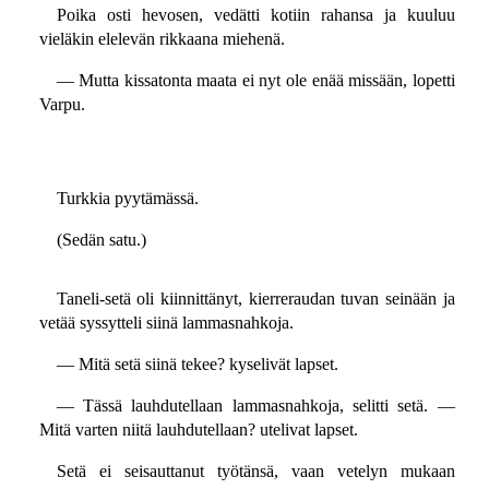
Poika osti hevosen, vedätti kotiin rahansa ja kuuluu
vieläkin elelevän rikkaana miehenä.
— Mutta kissatonta maata ei nyt ole enää missään, lopetti
Varpu.
Turkkia pyytämässä.
(Sedän satu.)
Taneli-setä oli kiinnittänyt, kierreraudan tuvan seinään ja
vetää syssytteli siinä lammasnahkoja.
— Mitä setä siinä tekee? kyselivät lapset.
— Tässä lauhdutellaan lammasnahkoja, selitti setä. —
Mitä varten niitä lauhdutellaan? utelivat lapset.
Setä ei seisauttanut työtänsä, vaan vetelyn mukaan