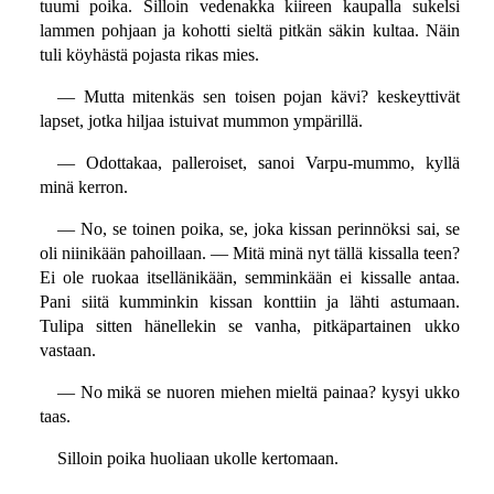
tuumi poika. Silloin vedenakka kiireen kaupalla sukelsi
lammen pohjaan ja kohotti sieltä pitkän säkin kultaa. Näin
tuli köyhästä pojasta rikas mies.
— Mutta mitenkäs sen toisen pojan kävi? keskeyttivät
lapset, jotka hiljaa istuivat mummon ympärillä.
— Odottakaa, palleroiset, sanoi Varpu-mummo, kyllä
minä kerron.
— No, se toinen poika, se, joka kissan perinnöksi sai, se
oli niinikään pahoillaan. — Mitä minä nyt tällä kissalla teen?
Ei ole ruokaa itsellänikään, semminkään ei kissalle antaa.
Pani siitä kumminkin kissan konttiin ja lähti astumaan.
Tulipa sitten hänellekin se vanha, pitkäpartainen ukko
vastaan.
— No mikä se nuoren miehen mieltä painaa? kysyi ukko
taas.
Silloin poika huoliaan ukolle kertomaan.