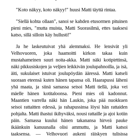
"Koto näkyy, koto näkyy!" huusi Matti täyttä rintaa.
"Siellä kohta ollaan", sanoi se kahden etusormen pituinen
pieni mies, "mutta muista, Matti Suorasilmä, ettes taaksesi
katso, sillä silloin käy hullusti!"
Ja he laskeutuivat yhä alemmaksi. He lensivät yli
Velhovuoren, joka haamoitti kirkon takaa kuin
mustahameinen suuri noita-akka. Matti näki kotipirttinsä,
näki pikkusiskojen ja veljien leikkivän joulupahnoilla, ja isä,
äiti, sukulaiset istuivat joulupöydän ääressä. Matti katseli
suoraan eteensä kuten hänen tapansa oli. Haarapussi läheni
yhä maata, ja siinä samassa seisoi Matti tiellä, joka vei
mäelle hänen kotitaloonsa. Pieni mies oli kadonnut.
Maantien varrella näki hän Laukin, joka pää nuokkuen
seisoi rattaitten edessä, ja rahapussinsa löysi hän rattaiden
pohjalta. Matti ihastui ikihyväksi, nousi rattaille ja ajoi kotiin
päin. Samassa kuului hänen takanansa hirveä pauke
ikäänkuin kanuunalla olisi ammuttu, ja Matti katsoi
taaksensa. — Velhovuori aukeni räiskyen tulisissa