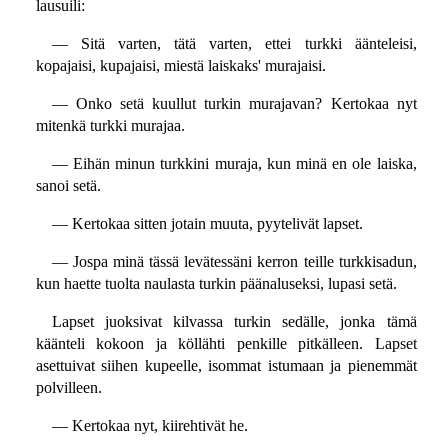
lausuili:
— Sitä varten, tätä varten, ettei turkki äänteleisi,
kopajaisi, kupajaisi, miestä laiskaks' murajaisi.
— Onko setä kuullut turkin murajavan? Kertokaa nyt
mitenkä turkki murajaa.
— Eihän minun turkkini muraja, kun minä en ole laiska,
sanoi setä.
— Kertokaa sitten jotain muuta, pyytelivät lapset.
— Jospa minä tässä levätessäni kerron teille turkkisadun,
kun haette tuolta naulasta turkin päänaluseksi, lupasi setä.
Lapset juoksivat kilvassa turkin sedälle, jonka tämä
käänteli kokoon ja köllähti penkille pitkälleen. Lapset
asettuivat siihen kupeelle, isommat istumaan ja pienemmät
polvilleen.
— Kertokaa nyt, kiirehtivät he.