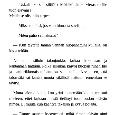
— Uskaltaako sitä silittää? Möisiköhän se vieras meille
tuon elävänsä?
Meille se olisi niin tarpeen.
— Miks'en möisi, jos vain hinnasta sovitaan.
— Miten paljo se maksaisi?
— Kun täytätte tämän vanhan huopahattuni kullalla, on
kissa teidän.
No niin, silloin talonjoukko kultaa hakemaan ja
kantamaan hattuun. Poika sillaikaa kaivoi kuopan riihen luo
ja pani rikkonaisen hattunsa sen suulle. Arvaa sen, että
talonväki sai kantaa monta säkillistä hattuun, ennenkun se
täyttyi.
Mutta talonjoukolle, kun yritti menemään kotiin, muistui
mieleen, ettei kukaan heistä tietänyt tuon oudon elävän
nimeä. Ei muuta kun kääntyä takaisin ja kysyä pojalta.
— Emme saaneet kysyneeksi, mikä tämän elävän nimi