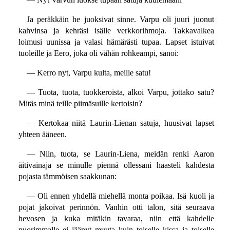
Ja peräkkäin he juoksivat sinne. Varpu oli juuri juonut
kahvinsa ja kehräsi isälle verkkorihmoja. Takkavalkea
loimusi uunissa ja valasi hämärästi tupaa. Lapset istuivat
tuoleille ja Eero, joka oli vähän rohkeampi, sanoi:
— Kerro nyt, Varpu kulta, meille satu!
— Tuota, tuota, tuokkeroista, alkoi Varpu, jottako satu?
Mitäs minä teille piimäsuille kertoisin?
— Kertokaa niitä Laurin-Lienan satuja, huusivat lapset
yhteen ääneen.
— Niin, tuota, se Laurin-Liena, meidän renki Aaron
äitivainaja se minulle piennä ollessani haasteli kahdesta
pojasta tämmöisen saakkunan:
— Oli ennen yhdellä miehellä monta poikaa. Isä kuoli ja
pojat jakoivat perinnön. Vanhin otti talon, sitä seuraava
hevosen ja kuka mitäkin tavaraa, niin että kahdelle
nuorimmalle ei jäänyt muuta kuin toiselle kissa ja toiselle