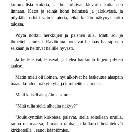
kummallisia kukkia, ja he kulkivat kievarin kultaiseen
linnaan. Katot ja seinät hohti helmissä ja jalokivissä, ja
pöydällä odotti valmis ateria, eikä ketään näkynyt koko
talossa.
Pöytä notkui herkkujen ja paistien alla. Matti söi ja
ihmetteli suuresti. Ravittuina nousivat he taas haarapussin
selkään ja heittivät hallille hyvästi.
Ja he lensivät, lensivät, ja heleä haukunta hiljeni pilvien
taakse.
Matin mieli oli iloinen, nyt alkoivat he laskeutua alaspäin
maata kohden, näkyi kyliä ja lumipeitteisiä metsiä.
Matti katseli alaspäin ja sanoi:
"Mitä tulia sieltä alhaalta näkyy?"
"Joulukynttilät kirkoissa palavat, siellä soitellaan uruilla,
rauha on maassa, Jumalan rauha, ja kulkuset helähtelevät
kirkkoteillä", sanoi kääpiömies.