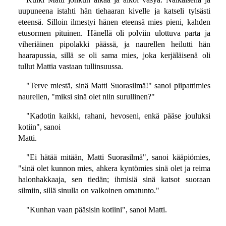
uupuneena istahti hän tiehaaran kivelle ja katseli tylsästi
eteensä. Silloin ilmestyi hänen eteensä mies pieni, kahden
etusormen pituinen. Hänellä oli polviin ulottuva parta ja
viheriäinen pipolakki päässä, ja naurellen heilutti hän
haarapussia, sillä se oli sama mies, joka kerjäläisenä oli
tullut Mattia vastaan tullinsuussa.
"Terve miestä, sinä Matti Suorasilmä!" sanoi piipattimies
naurellen, "miksi sinä olet niin surullinen?"
"Kadotin kaikki, rahani, hevoseni, enkä pääse jouluksi
kotiin", sanoi
Matti.
"Ei hätää mitään, Matti Suorasilmä", sanoi kääpiömies,
"sinä olet kunnon mies, ahkera kyntömies sinä olet ja reima
halonhakkaaja, sen tiedän; ihmisiä sinä katsot suoraan
silmiin, sillä sinulla on valkoinen omatunto."
"Kunhan vaan pääsisin kotiini", sanoi Matti.