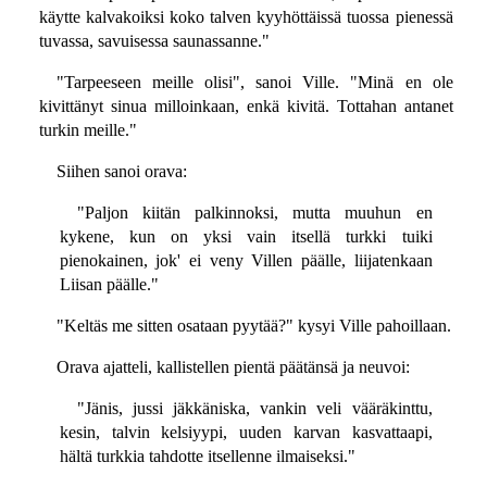
käytte kalvakoiksi koko talven kyyhöttäissä tuossa pienessä
tuvassa, savuisessa saunassanne."
"Tarpeeseen meille olisi", sanoi Ville. "Minä en ole
kivittänyt sinua milloinkaan, enkä kivitä. Tottahan antanet
turkin meille."
Siihen sanoi orava:
"Paljon kiitän palkinnoksi, mutta muuhun en
kykene, kun on yksi vain itsellä turkki tuiki
pienokainen, jok' ei veny Villen päälle, liijatenkaan
Liisan päälle."
"Keltäs me sitten osataan pyytää?" kysyi Ville pahoillaan.
Orava ajatteli, kallistellen pientä päätänsä ja neuvoi:
"Jänis, jussi jäkkäniska, vankin veli vääräkinttu,
kesin, talvin kelsiyypi, uuden karvan kasvattaapi,
hältä turkkia tahdotte itsellenne ilmaiseksi."