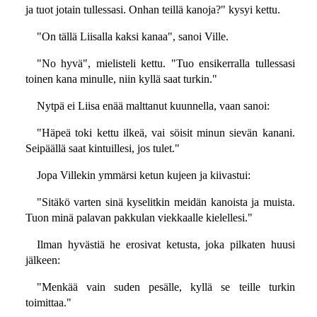
ja tuot jotain tullessasi. Onhan teillä kanoja?" kysyi kettu.
"On tällä Liisalla kaksi kanaa", sanoi Ville.
"No hyvä", mielisteli kettu. "Tuo ensikerralla tullessasi
toinen kana minulle, niin kyllä saat turkin."
Nytpä ei Liisa enää malttanut kuunnella, vaan sanoi:
"Häpeä toki kettu ilkeä, vai söisit minun sievän kanani.
Seipäällä saat kintuillesi, jos tulet."
Jopa Villekin ymmärsi ketun kujeen ja kiivastui:
"Sitäkö varten sinä kyselitkin meidän kanoista ja muista.
Tuon minä palavan pakkulan viekkaalle kielellesi."
Ilman hyvästiä he erosivat ketusta, joka pilkaten huusi
jälkeen:
"Menkää vain suden pesälle, kyllä se teille turkin
toimittaa."