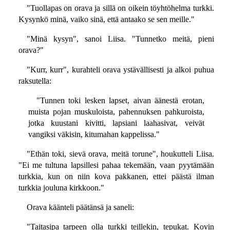
"Tuollapas on orava ja sillä on oikein töyhtöhelma turkki.
Kysynkö minä, vaiko sinä, että antaako se sen meille."
"Minä kysyn", sanoi Liisa. "Tunnetko meitä, pieni
orava?"
"Kurr, kurr", kurahteli orava ystävällisesti ja alkoi puhua
raksutella:
"Tunnen toki lesken lapset, aivan äänestä erotan,
muista pojan muskuloista, pahennuksen pahkuroista,
jotka kuustani kivitti, lapsiani laahasivat, veivät
vangiksi väkisin, kitumahan kappelissa."
"Ethän toki, sievä orava, meitä torune", houkutteli Liisa.
"Ei me tultuna lapsillesi pahaa tekemään, vaan pyytämään
turkkia, kun on niin kova pakkanen, ettei päästä ilman
turkkia jouluna kirkkoon."
Orava käänteli päätänsä ja saneli:
"Taitasipa tarpeen olla turkki teillekin, tepukat. Kovin