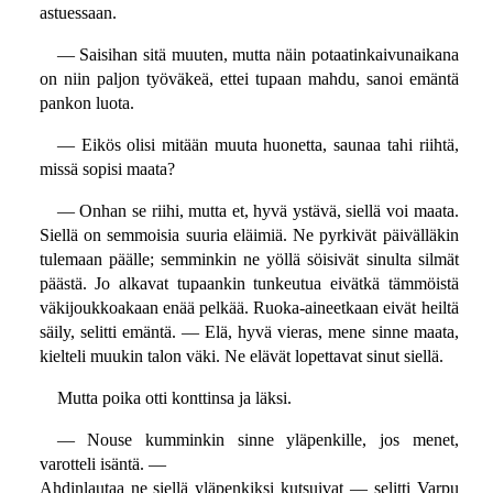
astuessaan.
— Saisihan sitä muuten, mutta näin potaatinkaivunaikana
on niin paljon työväkeä, ettei tupaan mahdu, sanoi emäntä
pankon luota.
— Eikös olisi mitään muuta huonetta, saunaa tahi riihtä,
missä sopisi maata?
— Onhan se riihi, mutta et, hyvä ystävä, siellä voi maata.
Siellä on semmoisia suuria eläimiä. Ne pyrkivät päivälläkin
tulemaan päälle; semminkin ne yöllä söisivät sinulta silmät
päästä. Jo alkavat tupaankin tunkeutua eivätkä tämmöistä
väkijoukkoakaan enää pelkää. Ruoka-aineetkaan eivät heiltä
säily, selitti emäntä. — Elä, hyvä vieras, mene sinne maata,
kielteli muukin talon väki. Ne elävät lopettavat sinut siellä.
Mutta poika otti konttinsa ja läksi.
— Nouse kumminkin sinne yläpenkille, jos menet,
varotteli isäntä. —
Ahdinlautaa ne siellä yläpenkiksi kutsuivat — selitti Varpu