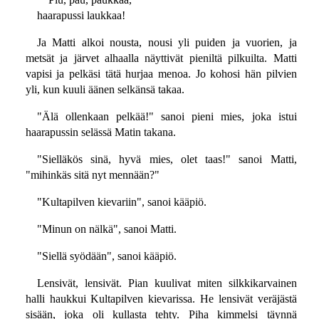
haarapussi laukkaa!
Ja Matti alkoi nousta, nousi yli puiden ja vuorien, ja
metsät ja järvet alhaalla näyttivät pieniltä pilkuilta. Matti
vapisi ja pelkäsi tätä hurjaa menoa. Jo kohosi hän pilvien
yli, kun kuuli äänen selkänsä takaa.
"Älä ollenkaan pelkää!" sanoi pieni mies, joka istui
haarapussin selässä Matin takana.
"Sielläkös sinä, hyvä mies, olet taas!" sanoi Matti,
"mihinkäs sitä nyt mennään?"
"Kultapilven kievariin", sanoi kääpiö.
"Minun on nälkä", sanoi Matti.
"Siellä syödään", sanoi kääpiö.
Lensivät, lensivät. Pian kuulivat miten silkkikarvainen
halli haukkui Kultapilven kievarissa. He lensivät veräjästä
sisään, joka oli kullasta tehty. Piha kimmelsi täynnä