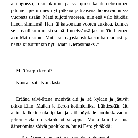
auringoissa, ja kultakruunu päässä ajoi se kahden etusormen
pituinen pieni mies nyt pitkänä jättiläisenä hopeavaunuissa
vuoresta sisään. Matti tuijotti vuoreen, niin että valo häikäisi
hänen silmiänsä. Hän jäi katsomaan vuoren aukkoa, kunnes
se taas oli kuin musta seinä. Ihmeissänsä ja silmiään hieroen
ajoi Matti kotiin. Mutta siitä ajasta asti katsoi hän kierosti ja
häntä kutsuttiinkin nyt "Matti Kierosilmäksi."
Mitä Varpu kertoi?
Kansan satu Karjalasta.
Eräänä talvi-iltana menivät äiti ja isä kylään ja jättivät
pikku Ellin, Maijan ja Eeron kotimiehiksi. Lähtiessään äiti
antoi kullekin sokeripalan ja jätti pöydälle puolukkavadin,
johon vielä oli sekoitellut siirappia. Mutta kun he siinä
äänettöminä söivät puolukoita, huusi Eero yhtäkkiä:
— Nyt Varvun luokse tupaan satuja kuulemaani