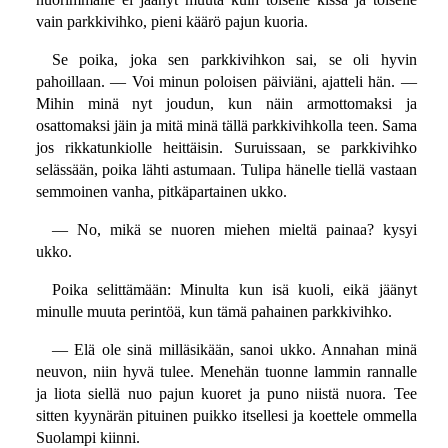
vain parkkivihko, pieni käärö pajun kuoria.
Se poika, joka sen parkkivihkon sai, se oli hyvin
pahoillaan. — Voi minun poloisen päiviäni, ajatteli hän. —
Mihin minä nyt joudun, kun näin armottomaksi ja
osattomaksi jäin ja mitä minä tällä parkkivihkolla teen. Sama
jos rikkatunkiolle heittäisin. Suruissaan, se parkkivihko
selässään, poika lähti astumaan. Tulipa hänelle tiellä vastaan
semmoinen vanha, pitkäpartainen ukko.
— No, mikä se nuoren miehen mieltä painaa? kysyi
ukko.
Poika selittämään: Minulta kun isä kuoli, eikä jäänyt
minulle muuta perintöä, kun tämä pahainen parkkivihko.
— Elä ole sinä milläsikään, sanoi ukko. Annahan minä
neuvon, niin hyvä tulee. Menehän tuonne lammin rannalle
ja liota siellä nuo pajun kuoret ja puno niistä nuora. Tee
sitten kyynärän pituinen puikko itsellesi ja koettele ommella
Suolampi kiinni.