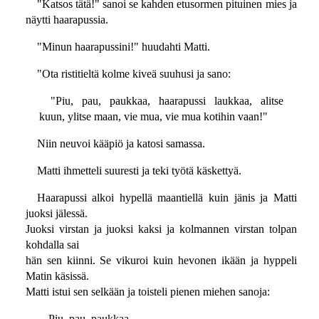
"Katsos tätä!" sanoi se kahden etusormen pituinen mies ja
näytti haarapussia.
"Minun haarapussini!" huudahti Matti.
"Ota ristitieltä kolme kiveä suuhusi ja sano:
"Piu, pau, paukkaa, haarapussi laukkaa, alitse
kuun, ylitse maan, vie mua, vie mua kotihin vaan!"
Niin neuvoi kääpiö ja katosi samassa.
Matti ihmetteli suuresti ja teki työtä käskettyä.
Haarapussi alkoi hypellä maantiellä kuin jänis ja Matti
juoksi jälessä.
Juoksi virstan ja juoksi kaksi ja kolmannen virstan tolpan
kohdalla sai
hän sen kiinni. Se vikuroi kuin hevonen ikään ja hyppeli
Matin käsissä.
Matti istui sen selkään ja toisteli pienen miehen sanoja:
Piu, pau, paukkaa,