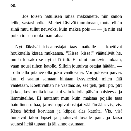
on.
— Jos toisen hatullisen rahaa maksanette, niin sanon
teille, vastasi poika. Miehet kävivät tuumimaan, mutta eihän
siinä muu tullut neuvoksi kuin maksa pois — — ja niin sai
poika toisen mokoman rahaa.
Nyt läksivät kissanostajat taas matkalle ja koettivat
houkutella kissaa mukaansa. "Kissa, kissa!" väättelivät he,
mutta kissako se nyt sillä tuli. Ei ollut kuulevinaankaan,
vaan nousi riihen katolle. Silloin joutuivat ostajat hätään. —
Totta tällä pitänee olla joku väättösana. Voi polosen päiviä,
kun ei saanut samaan hintaan kysyneeksi, miten tätä
väätetään. Koettivathan ne väättää: se, se! tjeh, tjeh! ptr, ptr!
ja kos, kos! mutta kissa istui vain katolla päivän paisteessa ja
lämmittelihe. Ei auttanut muu kuin maksaa pojalle taas
hatullinen rahaa, ja nyt oppivat ostajat väättämään: vis, vis.
Kissa höristi korviaan ja kiipesi alas katolta. Vis, vis!
huusivat talon lapset ja juoksivat tuvalle päin, ja kissa
seurasi heitä tupaan ja jäi sinne asumaan.