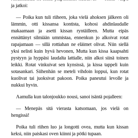
ja jatkoi:
— Poika kun tuli riiheen, joka vielä ahoksen jälkeen oli
lämmin, otti kissansa kontista, kohosi ahdinlaudalle
makaamaan ja asetti kissan ryntäilleen. Mutta eipäs
ennättänyt silmiään ummistaa, ennenkun jo alkoivat rotat
rapajamaan — sillä rottiahan ne eläimet olivat. Niin siellä
yksi nelisti kuin hyvä hevonen, Mutta kun kissa kaapsahti
pystyyn ja hyppäsi laudalta lattialle, niin alkoi siinä toinen
leikki. Rotat vinkuivat sen kynsissä, ja kissa tappeli kuin
sotasankari. Siihenhän se meteli vihdoin loppui, kun rotat
kuolivat tai juoksivat pakoon. Poika paneutui levolle ja
nukkui hyvin.
Aamulla kun talonjoukko nousi, sanoi isäntä pojalleen:
— Menepäs sitä vierasta katsomaan, jos vielä on
hengissä!
Poika tuli riihen luo ja longotti ovea, mutta kun kissan
keksi, niin paiskasi oven kiinni ja pötki tupaan.