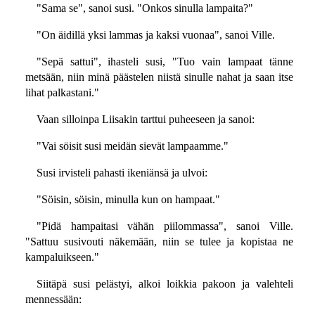
"Sama se", sanoi susi. "Onkos sinulla lampaita?"
"On äidillä yksi lammas ja kaksi vuonaa", sanoi Ville.
"Sepä sattui", ihasteli susi, "Tuo vain lampaat tänne
metsään, niin minä päästelen niistä sinulle nahat ja saan itse
lihat palkastani."
Vaan silloinpa Liisakin tarttui puheeseen ja sanoi:
"Vai söisit susi meidän sievät lampaamme."
Susi irvisteli pahasti ikeniänsä ja ulvoi:
"Söisin, söisin, minulla kun on hampaat."
"Pidä hampaitasi vähän piilommassa", sanoi Ville.
"Sattuu susivouti näkemään, niin se tulee ja kopistaa ne
kampaluikseen."
Siitäpä susi pelästyi, alkoi loikkia pakoon ja valehteli
mennessään: