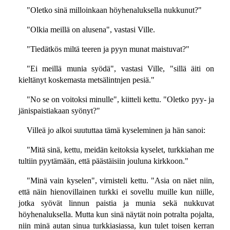
"Oletko sinä milloinkaan höyhenaluksella nukkunut?"
"Olkia meillä on alusena", vastasi Ville.
"Tiedätkös miltä teeren ja pyyn munat maistuvat?"
"Ei meillä munia syödä", vastasi Ville, "sillä äiti on
kieltänyt koskemasta metsälintnjen pesiä."
"No se on voitoksi minulle", kiitteli kettu. "Oletko pyy- ja
jänispaistiakaan syönyt?"
Villeä jo alkoi suututtaa tämä kyseleminen ja hän sanoi:
"Mitä sinä, kettu, meidän keitoksia kyselet, turkkiahan me
tultiin pyytämään, että päästäisiin jouluna kirkkoon."
"Minä vain kyselen", virnisteli kettu. "Asia on näet niin,
että näin hienovillainen turkki ei sovellu muille kun niille,
jotka syövät linnun paistia ja munia sekä nukkuvat
höyhenaluksella. Mutta kun sinä näytät noin potralta pojalta,
niin minä autan sinua turkkiasiassa, kun tulet toisen kerran