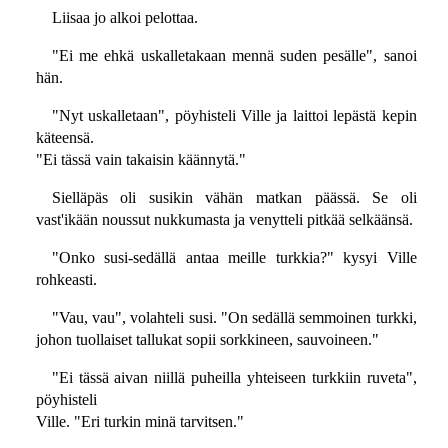
Liisaa jo alkoi pelottaa.
"Ei me ehkä uskalletakaan mennä suden pesälle", sanoi
hän.
"Nyt uskalletaan", pöyhisteli Ville ja laittoi lepästä kepin
käteensä.
"Ei tässä vain takaisin käännytä."
Sielläpäs oli susikin vähän matkan päässä. Se oli
vast'ikään noussut nukkumasta ja venytteli pitkää selkäänsä.
"Onko susi-sedällä antaa meille turkkia?" kysyi Ville
rohkeasti.
"Vau, vau", volahteli susi. "On sedällä semmoinen turkki,
johon tuollaiset tallukat sopii sorkkineen, sauvoineen."
"Ei tässä aivan niillä puheilla yhteiseen turkkiin ruveta",
pöyhisteli
Ville. "Eri turkin minä tarvitsen."