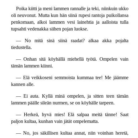
Poika kiitti ja meni lammen rannalle ja teki, niinkuin ukko
oli neuvonut. Mutta kun hän siinä rupesi rantoja puikollansa
penkomaan, alkoi lammen vesi lainehtia ja aalloista tulla
tupsahti vedenakka siihen pojan luokse.
— No mitä sinä siinä raadat? alkaa akka pojalta
tiedustella.
— Onhan sitä köyhällä miehellä työtä. Ompelen vain
tämän lammen kiinni.
— Elä veikkoseni semmoista kummaa tee! Me jäämme
kannen alle.
— Ei auta. Kyllä minä ompelen, ja sitten teen tämän
lammen päälle sileän nurmen, se on köyhälle tarpeen.
— Herkeä, hyvä mies! Elä salpaa meitä tänne! Saat
paljon kultaa, kunhan vain jätät ompelematta.
— No, jos säkillisen kultaa annat, niin voinhan heretä,