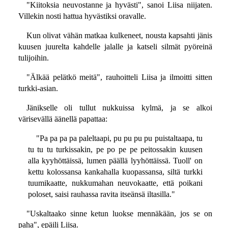
"Kiitoksia neuvostanne ja hyvästi", sanoi Liisa niijaten.
Villekin nosti hattua hyvästiksi oravalle.
Kun olivat vähän matkaa kulkeneet, nousta kapsahti jänis
kuusen juurelta kahdelle jalalle ja katseli silmät pyöreinä
tulijoihin.
"Älkää pelätkö meitä", rauhoitteli Liisa ja ilmoitti sitten
turkki-asian.
Jänikselle oli tullut nukkuissa kylmä, ja se alkoi
värisevällä äänellä papattaa:
"Pa pa pa pa paleltaapi, pu pu pu pu puistaltaapa, tu
tu tu tu turkissakin, pe po pe pe peitossakin kuusen
alla kyyhöttäissä, lumen päällä lyyhöttäissä. Tuoll' on
kettu kolossansa kankahalla kuopassansa, siltä turkki
tuumikaatte, nukkumahan neuvokaatte, että poikani
poloset, saisi rauhassa ravita itseänsä iltasilla."
"Uskaltaako sinne ketun luokse mennäkään, jos se on
paha", epäili Liisa.