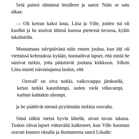
Setä painoi silmänsä tirralleen ja sanoi: Näin se satu
alkaa:
— Oli kerran kaksi lasta, Liisa ja Ville, joiden isä oli
kuollut ja he asuivat äitinsä kanssa pienessä tuvassa, kylän
takalistolla.
Muutamana talvipäivänä näin ennen joulua, kun äiti oli
viemässä kehruuksia kylään, tuumailivat lapset, että mistä he
saisivat turkin, jotta pääsisivät jouluna kirkkoon. Silloin
Liisa muisti isävainajansa laulun, että
Oravall' on oiva turkki, valkovaippa jäniksellä,
ketun turkki kaunihimpi, suden vielä villavampi,
karhun kahtakin uhompi,
ja he päättivät mennä pyytämään turkkia oravalta.
Siinä olikin metsä hyvin lähellä, aivan tuvan takana.
Tuskin olivat lapset viittaväliä kulkeneet, kun Ville huomasi
oravan kuusen oksalla ja ihastuneena sanoi Liisalle: