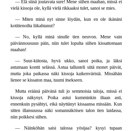
— Elä siinä joutavata sure! Mene siihen maahan, missä ei
vielä kissoja ole, kyllä vielä rikkaaksi tulet, sanoi se mies.
— Miten minä nyt sinne löydän, kun en ole ikänäni
kotitienoilta liikahtanut?
— No, kyllä minä sinulle tien neuvon. Mene vain
päivännousuun päin, niin tulet lopulta siihen kissattomaan
maahan!
— Suur-kiitosta, hyvä ukko, sanoi poika, ja läksi
astumaan kontti selässä. Astua tallusteli siitä monet päivät,
mutta joka paikassa näki kissoja kaikenvärisiä. Missähän
lienee se kissaton maa, tuumi itsekseen.
Mutta eräänä päivänä tuli jo semmoisia taloja, missä ei
kissoja näkynyt. Poika astui kumminkin iltaan asti,
ennenkuin pysähtyi, eikä näyttänyt kissaansa missään. Kun
sitten illansuussa näki somannäköisen talon tien laidassa,
niin poikkesi siihen.
— Näinköhän saisi talossa yösijaa? kysyi tupaan