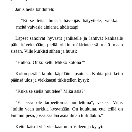
Jänis heitä lohdutteli:
"Ei se teitä ihmisiä hävelijäs hätyyttele, vaikka
meitä vaivasia ainiansa ahdistaapi."
Lapset sanoivat hyvästit jänikselle ja lähtivät kankaalle
päin kävelemään, piellä olikin mäkirinteessä reikä maan
sisään. Ville kurkisti siihen ja huusi:
"Halloo! Onko kettu Mikko kotona?"
Kolon perältä kuului käpäläin sipsutusta. Kohta pisti kettu
päänsä ulos ja viekkaasti tirkistellen kysyi:
"Kuka se siellä huutelee? Mikä asia?"
"Ei tässä ole tarpeettomia huudettuna", vastasi Ville,
"tultiin vaan turkkia kysymään. On kuultuna, että teillä on
lämmin pesä, jossa saattaa asua ilman turkittakin."
Kettu katsoi yhä viekkaammin Villeen ja kysyi: