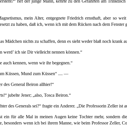
steht?“ rief der junge Mann, kehrte zu den Gefährten am Trinktisch z
gnetismus, mein Alter, entgegnete Friedrich ernsthaft, aber so wei
tzt zu haben, daß ich, wenn ich mit dem Rücken nach dem Fenster geke
as Mädchen nichts zu schaffen, denn es sieht weder blaß noch krank a
n werd’ ich sie Dir vielleicht nennen können.“
sie auch kennen, wenn wir ihr begegnen.“
 zum Küssen, Mund zum Küssen“ .... —
r des General Beiron allhier!“
ts!“ jubelte Jener; „also, Tosca Beiron.“
ter des Generals sei?“ fragte ein Anderer. „Die Professorin Zeller ist a
ist ein für alle Mal in meinen Augen keine Tochter mehr, sondern die
 besonders wenn ich bei ihrem Manne, wie beim Professor Zeller, Colleg