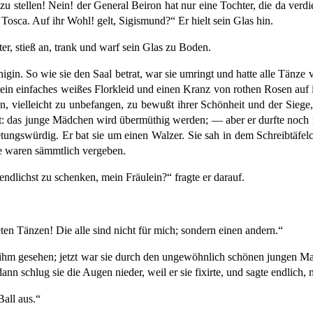
er zu stellen! Nein! der General Beiron hat nur eine Tochter, die da ve
Tosca. Auf ihr Wohl! gelt, Sigismund?“ Er hielt sein Glas hin.
er, stieß an, trank und warf sein Glas zu Boden.
in. So wie sie den Saal betrat, war sie umringt und hatte alle Tänze v
g ein einfaches weißes Florkleid und einen Kranz von rothen Rosen auf
en,
vielleicht zu unbefangen, zu bewußt ihrer Schönheit und der Siege,
gt: das junge Mädchen wird übermüthig werden; — aber er durfte noch nic
tungswürdig. Er bat sie um einen Walzer. Sie sah in dem Schreibtäfel
e waren sämmtlich vergeben.
dlichst zu schenken, mein Fräulein?“ fragte er darauf.
eten Tänzen! Die alle sind nicht für mich; sondern einen andern.“
in ihm gesehen; jetzt war sie durch den ungewöhnlich schönen jungen M
ann schlug sie die Augen nieder, weil
er sie fixirte, und sagte endlich
Ball aus.“