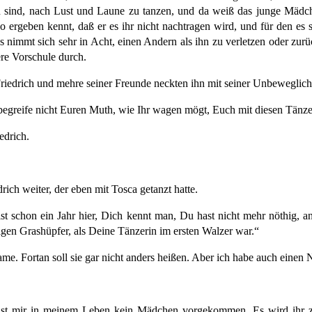
 sind, nach Lust und Laune zu tanzen, und da weiß das junge Mädche
o ergeben kennt, daß er es ihr nicht nachtragen wird, und für den es s
 es nimmt sich sehr in Acht, einen Andern als ihn zu verletzen oder zu
ere Vorschule durch.
Friedrich und mehre seiner Freunde neckten ihn mit seiner Unbeweglich
h begreife nicht Euren Muth, wie Ihr wagen mögt, Euch mit diesen Tänze
edrich.
rich weiter, der eben mit Tosca getanzt hatte.
st schon ein Jahr hier, Dich kennt
man, Du hast nicht mehr nöthig, an
kigen Grashüpfer, als Deine Tänzerin im ersten Walzer war.“
Name. Fortan soll sie gar nicht anders heißen. Aber ich habe auch eine
ist mir in meinem Leben kein Mädchen vorgekommen. Es wird ihr z