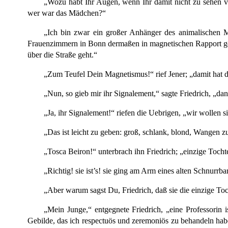
„Wozu habt Ihr Augen, wenn Ihr damit nicht zu sehen ver
wer war das Mädchen?“
„Ich bin zwar ein großer Anhänger des animalischen Ma
Frauenzimmern in Bonn dermaßen in magnetischen Rapport gese
über die Straße geht.“
„Zum Teufel Dein Magnetismus!“ rief Jener; „damit hat d
„Nun, so gieb mir ihr Signalement,“ sagte Friedrich, „dan
„Ja, ihr Signalement!“ riefen die Uebrigen, „wir wollen 
„Das ist leicht zu geben: groß, schlank, blond, Wangen
„Tosca Beiron!“ unterbrach ihn Friedrich; „einzige Tochte
„Richtig! sie ist’s! sie ging am Arm eines alten Schnurrbar
„Aber warum sagst Du, Friedrich, daß sie die einzige Toch
„Mein Junge,“ entgegnete Friedrich, „eine
Professorin 
Gebilde, das ich respectuös und zeremoniös zu behandeln habe,