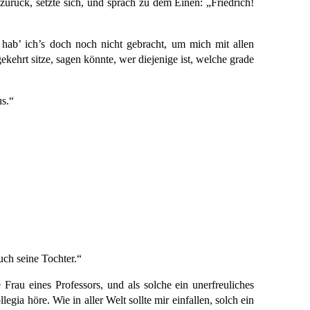
urück, setzte sich, und sprach zu dem Einen: „Friedrich!
t hab’ ich’s doch noch
nicht gebracht, um mich mit allen
hrt sitze, sagen könnte, wer diejenige ist, welche grade
us.“
uch seine Tochter.“
 Frau eines Professors, und als solche ein unerfreuliches
ia höre. Wie in aller Welt sollte mir einfallen, solch ein