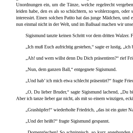
Unordnungen ein, um die Tänze, welche regelrecht vergeben
leiden habe, den es als so schüchtern, so wohlerzogen, oder s
interessirt. Einen solchen Patito hat das junge Mädchen, und
nun einmal nicht in der Welt, und im Ballsaal machen wir uns
Sigismund tanzte keinen Schritt vor dem dritten Walzer. 
„Ich muß Euch aufrichtig gestehen,“ sagte er lustig, „ic
„Ah! und wem willst denn Du Dich präsentiren?“ rief Fri
„Nun, dem ganzen Ball,“ entgegnete Sigismund.
„Und hab’ ich mich etwa schlecht präsentirt?“ fragte Fried
„O, Du lieber Bruder,“ sagte Sigismund lachend, „Du bi
Aber ich tanze lieber gar nicht, als mit so einem winzigen, ec
„Grashüpfer!“ wiederholte Friedrich, „das ist ein guter 
„Und der heißt?“ fragte Sigismund gespannt.
„Dornenröschen! So schnippisch, so kurz angebunden 