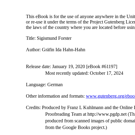
This eBook is for the use of anyone anywhere in the Unite
or re-use it under the terms of the Project Gutenberg Lic
the laws of the country where you are located before usi
Title
: Sigismund Forster
Author
: Gräfin Ida Hahn-Hahn
Release date
: January 19, 2020 [eBook #61197]
Most recently updated: October 17, 2024
Language
: German
Other information and formats
:
www.gutenberg.org/eboo
Credits
: Produced by Franz L Kuhlmann and the Online D
Proofreading Team at http://www.pgdp.net (Th
produced from scanned images of public domai
from the Google Books project.)