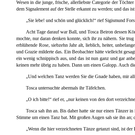
Wesen in die junge, frische, allerliebste Categorie der Töcht
dem Signalement auf der Stelle erkannt zu werden; und das ist 
„Sie lebe! und schön und glücklich!“ rief Sigismund Forst
Acht Tage darauf war Ball, und Tosca Beiron dessen König
mochte, nur daran denken konnte, sich ihr zu nähern. Sie tru
erblühende Rose, siebzehn Jahr alt, lieblich, heiter, unbefang
und Grazie milderte das. Ein Beobachter hätte vielleicht gesa
ein wenig schnippisch aus, und das ist nun ganz und gar anbe
keinen mehr übrig zu haben. Dann um einen Galopp. Auch di
„Und welchen Tanz werden Sie die Gnade haben, mir allen
Tosca untersuchte abermals ihr Täfelchen.
„O ich bitte!“ rief er, „nur keinen von den dort verzeichn
Tosca sah ihn an. Bis daher hatte sie nur einen Tänzer 
Stimme um einen Tanz bat. Mit großen Augen sah sie ihn an; d
„Wenn die hier verzeichneten Tänze getanzt sind, ist der 