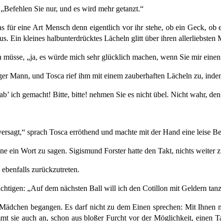
Befehlen Sie nur, und es wird mehr getanzt.“
 für eine Art Mensch denn eigentlich vor ihr stehe, ob ein Geck, ob e
 Ein kleines halbunterdrücktes Lächeln glitt über ihren allerliebsten
en müsse, „ja, es würde mich sehr glücklich machen, wenn Sie mir ein
ger Mann, und Tosca rief ihm mit einem zauberhaften Lächeln zu, inde
’ ich gemacht! Bitte, bitte! nehmen Sie es nicht übel. Nicht wahr, den
versagt,“ sprach Tosca erröthend und machte mit der Hand eine leise 
e ein Wort zu sagen. Sigismund Forster hatte den Takt, nichts weiter zu
 ebenfalls zurückzutreten.
chtigen: „Auf dem nächsten Ball will ich den Cotillon mit Geldern tan
ge Mädchen begangen. Es darf nicht zu dem Einen sprechen: Mit Ihnen
 sie auch an, schon aus bloßer Furcht vor der Möglichkeit, einen Tanz