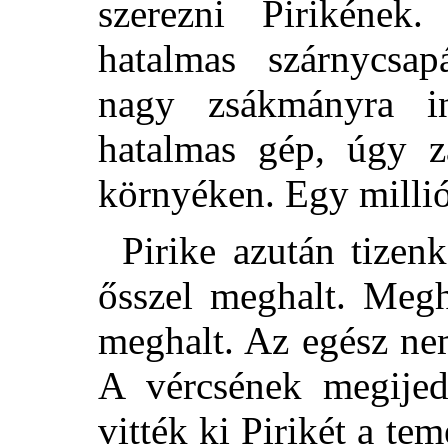
szerezni Pirikéne
hatalmas szárnycsap
nagy zsákmányra i
hatalmas gép, úgy z
környéken. Egy milli
Pirike azután tizen
ősszel meghalt. Megh
meghalt. Az egész nem
A vércsének megijedn
vitték ki Pirikét a te