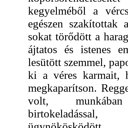
kegyelméből a vérc
egészen szakítottak 
sokat törődött a hara
ájtatos és istenes e
lesütött szemmel, pap
ki a véres karmait,
megkaparítson. Reggel
volt, munkában
birtokeladással,
ügynökösködö