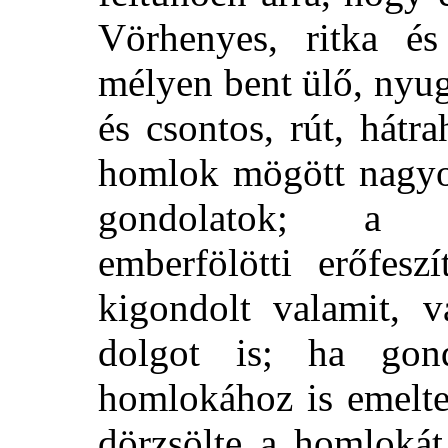
Vörhenyes, ritka é
mélyen bent ülő, nyug
és csontos, rút, hát
homlok mögött nagyo
gondolatok; a v
emberfölötti erőfeszí
kigondolt valamit, 
dolgot is; ha gon
homlokához is emelte
dörzsölte a homlokát