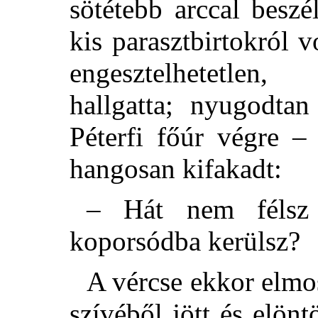
sötétebb arccal beszé
kis parasztbirtokról
engesztelhetetlen
hallgatta; nyugodtan
Péterfi főúr végre –
hangosan kifakadt:
– Hát nem félsz 
koporsódba kerülsz?
A vércse ekkor elmo
szívéből jött és elönt