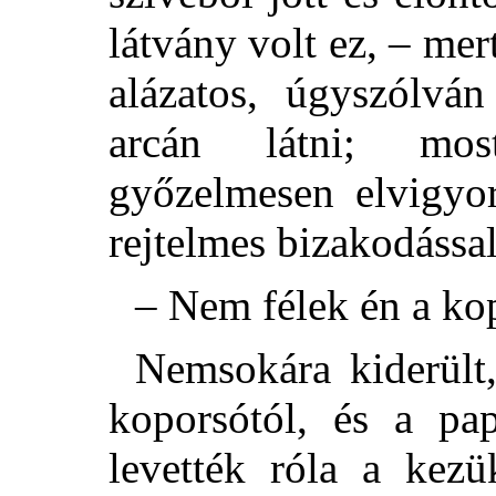
látvány volt ez, – me
alázatos, úgyszólván
arcán látni; mos
győzelmesen elvigyo
rejtelmes bizakodással
– Nem félek én a ko
Nemsokára kiderült,
koporsótól, és a pa
levették róla a kez