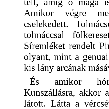
telt, amig ő maga is
Amikor végre meg
cselekedett. Tolmác
tolmáccsal
fölkeres
Síremléket rendelt Pi
olyant, mint a genuai
kis lány arcának másá
És amikor hón
Kunszállásra, akkor 
látott. Látta a vérc