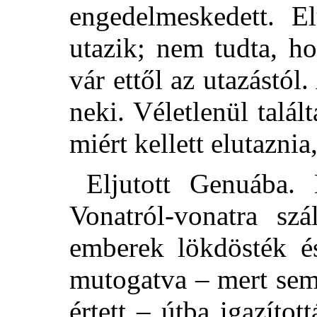
engedelmeskedett.
El
utazik; nem tudta, h
vár ettől az utazástól
neki. Véletlenül talált
miért kellett elutaznia
Eljutott Genuába.
Vonatról-vonatra szá
emberek lökdösték és
mutogatva – mert sem
értett – útba igazítot