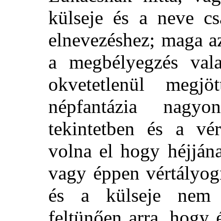
külseje és a neve cs
elnevezéshez; maga az
a megbélyegzés val
okvetetlenül megjö
népfantázia nagy
tekintetben és a vé
volna el hogy héjján
vagy éppen vértályog
és a külseje nem 
feltünően arra, hogy 