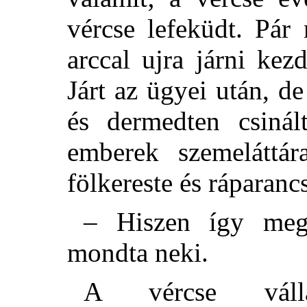
vércse lefeküdt. Pár
arccal ujra járni kez
Járt az ügyei után, d
és dermedten csinál
emberek szemeláttá
fölkereste és ráparanc
– Hiszen így meg
mondta neki.
A vércse vál