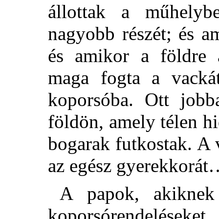
állottak a műhelyb
nagyobb részét; és a
és amikor a földre 
maga fogta a vackát
koporsóba. Ott jobba
földön, amely télen h
bogarak futkostak. A 
az egész gyerekkorát
A papok, akiknek
koporsórendeléseke