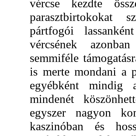
vércse kezdte öss
parasztbirtokokat
pártfogói lassankén
vércsének azonba
semmiféle támogatásr
is merte mondani a 
egyébként mindig a
mindenét köszönhet
egyszer nagyon kom
kaszinóban és hos