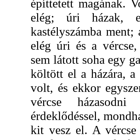
építtetett magának. 
elég; úri házak, 
kastélyszámba ment; 
elég úri és a vércse
sem látott soha egy g
költött el a házára, 
volt, és ekkor egysz
vércse házasodni
érdeklődéssel, mondha
kit vesz el. A vércs