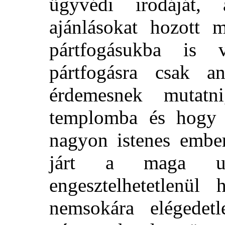
ügyvédi irodáját
ajánlásokat hozott 
pártfogásukba is
pártfogásra csak a
érdemesnek mutatn
templomba és hogy a
nagyon istenes embe
járt a maga utj
engesztelhetetlenül
nemsokára elégedet