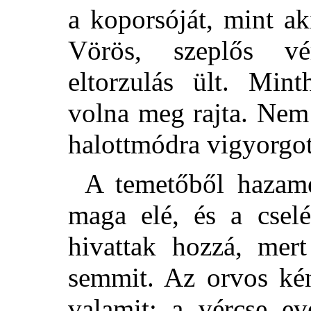
a koporsóját, mint ak
Vörös, szeplős vé
eltorzulás ült. Min
volna meg rajta. Nem 
halottmódra vigyorgot
A temetőből hazamen
maga elé, és a csel
hivattak hozzá, mer
semmit. Az orvos kén
valamit; a vércse ev