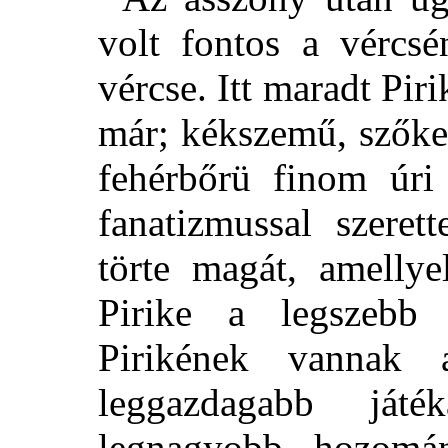
volt fontos a vércsé
vércse. Itt maradt Piri
már; kékszemű, szőke
fehérbőrü finom úri
fanatizmussal szeret
törte magát, amellye
Pirike a legszebb
Pirikének vannak
leggazdagabb ját
legnagyobb hozomán