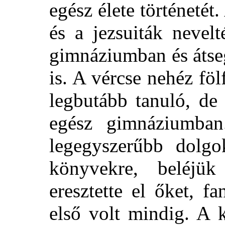
egész élete történetét
és a jezsuiták nevelt
gimnáziumban és átse
is. A vércse nehéz föl
legbutább tanuló, de
egész gimnáziumban
legegyszerűbb dolgo
könyvekre, beléjü
eresztette el őket, f
első volt mindig. A 