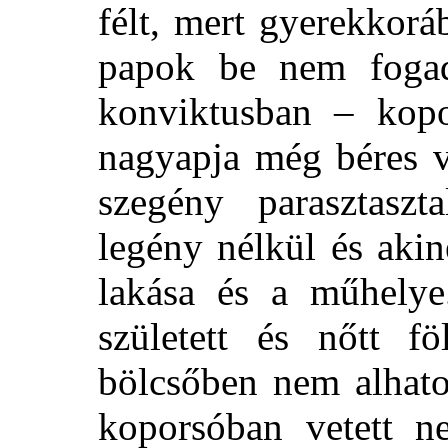
félt, mert gyerekkor
papok be nem fogad
konviktusban – kopo
nagyapja még béres vo
szegény parasztaszt
legény nélkül és aki
lakása
és a műhelye
született és nőtt f
bölcsőben nem alhato
koporsóban vetett n