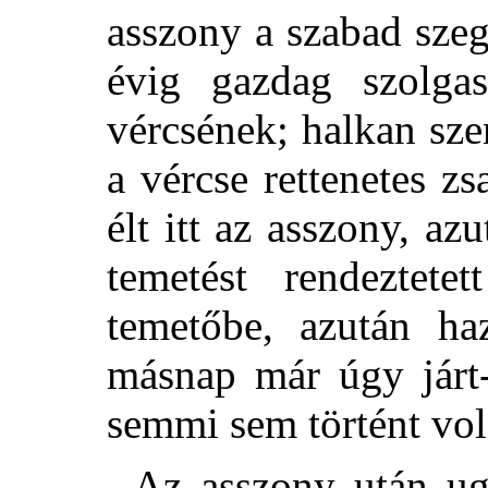
asszony a szabad szeg
évig gazdag szolgas
vércsének; halkan sz
a vércse rettenetes z
élt itt az asszony, a
temetést rendeztete
temetőbe, azután h
másnap már úgy járt-
semmi sem történt vol
Az asszony után ug