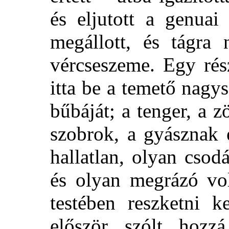
és eljutott a genuai
megállott, és tágra 
vércseszeme. Egy rész
itta be a temető nagy
bűbáját; a tenger, a z
szobrok, a gyásznak 
hallatlan, olyan csod
és olyan megrázó vol
testében reszketni k
először szólt hozz