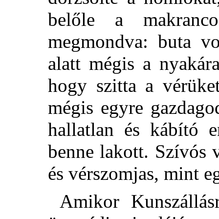
belőle a makranco
megmondva: buta vo
alatt mégis a nyakár
hogy szitta a vérüke
mégis egyre gazdagod
hallatlan és kábító 
benne lakott. Szívós 
és vérszomjas, mint e
Amikor Kunszállásr