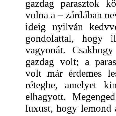
gazdag parasztok kö
volna a – zárdában nev
ideig nyilván kedvve
gondolattal, hogy 
vagyonát. Csakhogy
gazdag volt; a para
volt már érdemes les
rétegbe, amelyet kim
elhagyott. Megenge
luxust, hogy lemond 