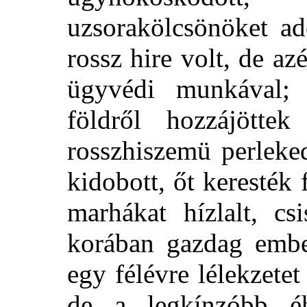
uzsorakölcsönöket ad
rossz hire volt, de az
ügyvédi munkával;
földről hozzájött
rosszhiszemü perleke
kidobott, őt keresték 
marhákat hízlalt, c
korában gazdag ember
egy félévre lélekzete
de a
legkínzóbb é